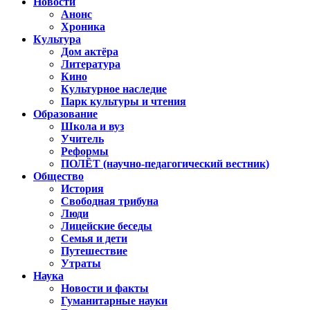
Новости
Анонс
Хроника
Культура
Дом актёра
Литература
Кино
Культурное наследие
Парк культуры и чтения
Образование
Школа и вуз
Учитель
Реформы
ПОЛЁТ (научно-педагогический вестник)
Общество
История
Свободная трибуна
Люди
Лицейские беседы
Семья и дети
Путешествие
Утраты
Наука
Новости и факты
Гуманитарные науки