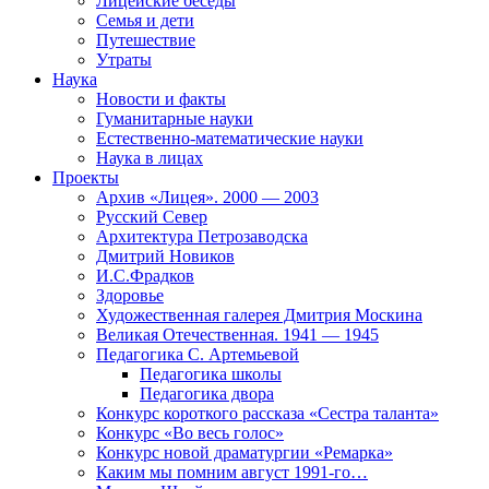
Лицейские беседы
Семья и дети
Путешествие
Утраты
Наука
Новости и факты
Гуманитарные науки
Естественно-математические науки
Наука в лицах
Проекты
Архив «Лицея». 2000 — 2003
Русский Север
Архитектура Петрозаводска
Дмитрий Новиков
И.С.Фрадков
Здоровье
Художественная галерея Дмитрия Москина
Великая Отечественная. 1941 — 1945
Педагогика С. Артемьевой
Педагогика школы
Педагогика двора
Конкурс короткого рассказа «Сестра таланта»
Конкурс «Во весь голос»
Конкурс новой драматургии «Ремарка»
Каким мы помним август 1991-го…