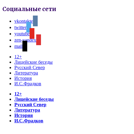
Социальные сети
vkontakte
twitter
youtube
zen-yandex
mail
12+
Лицейские беседы
Русский Север
Литература
История
И.С.Фрадков
12+
Лицейские беседы
Русский Север
Литература
История
И.С.Фрадков