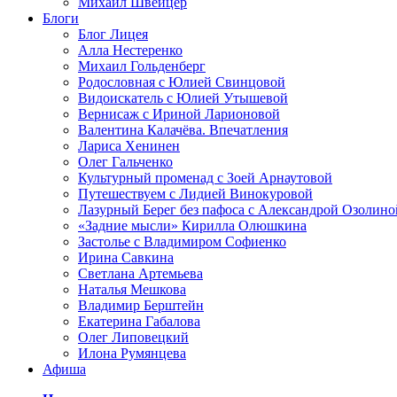
Михаил Швейцер
Блоги
Блог Лицея
Алла Нестеренко
Михаил Гольденберг
Родословная с Юлией Свинцовой
Видоискатель с Юлией Утышевой
Вернисаж с Ириной Ларионовой
Валентина Калачёва. Впечатления
Лариса Хенинен
Олег Гальченко
Культурный променад с Зоей Арнаутовой
Путешествуем с Лидией Винокуровой
Лазурный Берег без пафоса с Александрой Озолино
«Задние мысли» Кирилла Олюшкина
Застолье с Владимиром Софиенко
Ирина Савкина
Светлана Артемьева
Наталья Мешкова
Владимир Берштейн
Екатерина Габалова
Олег Липовецкий
Илона Румянцева
Афиша