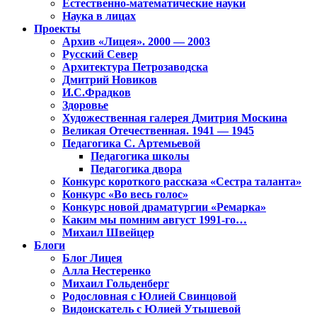
Естественно-математические науки
Наука в лицах
Проекты
Архив «Лицея». 2000 — 2003
Русский Север
Архитектура Петрозаводска
Дмитрий Новиков
И.С.Фрадков
Здоровье
Художественная галерея Дмитрия Москина
Великая Отечественная. 1941 — 1945
Педагогика С. Артемьевой
Педагогика школы
Педагогика двора
Конкурс короткого рассказа «Сестра таланта»
Конкурс «Во весь голос»
Конкурс новой драматургии «Ремарка»
Каким мы помним август 1991-го…
Михаил Швейцер
Блоги
Блог Лицея
Алла Нестеренко
Михаил Гольденберг
Родословная с Юлией Свинцовой
Видоискатель с Юлией Утышевой