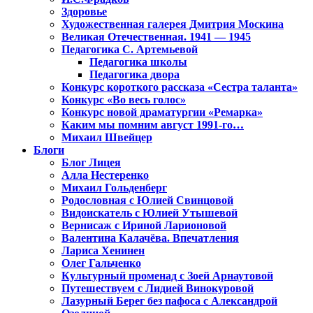
Здоровье
Художественная галерея Дмитрия Москина
Великая Отечественная. 1941 — 1945
Педагогика С. Артемьевой
Педагогика школы
Педагогика двора
Конкурс короткого рассказа «Сестра таланта»
Конкурс «Во весь голос»
Конкурс новой драматургии «Ремарка»
Каким мы помним август 1991-го…
Михаил Швейцер
Блоги
Блог Лицея
Алла Нестеренко
Михаил Гольденберг
Родословная с Юлией Свинцовой
Видоискатель с Юлией Утышевой
Вернисаж с Ириной Ларионовой
Валентина Калачёва. Впечатления
Лариса Хенинен
Олег Гальченко
Культурный променад с Зоей Арнаутовой
Путешествуем с Лидией Винокуровой
Лазурный Берег без пафоса с Александрой