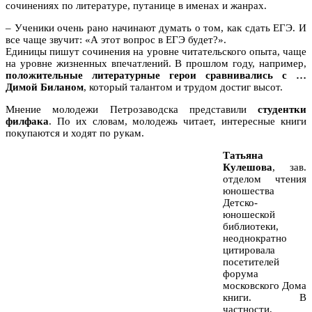
сочинениях по литературе, путанице в именах и жанрах.
– Ученики очень рано начинают думать о том, как сдать ЕГЭ. И
все чаще звучит: «А этот вопрос в ЕГЭ будет?».
Единицы пишут сочинения на уровне читательского опыта, чаще
на уровне жизненных впечатлений. В прошлом году, например,
положительные литературные герои сравнивались с …
Димой Биланом
, который талантом и трудом достиг высот.
Мнение молодежи Петрозаводска представили
студентки
филфака
. По их словам, молодежь читает, интересные книги
покупаются и ходят по рукам.
Татьяна
Кулешова
, зав.
отделом чтения
юношества
Детско-
юношеской
библиотеки,
неоднократно
цитировала
посетителей
форума
московского Дома
книги. В
частности,