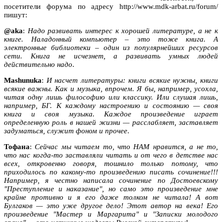
посетители форума по адресу http://www.mdk-arbat.ru/forum/
пишут:
@aka
:
Надо развивать интерес к хорошей литературе, а не к
книге. Наладонный компьютер – это тоже книга. А
электронные библиотеки – один из популярнейших ресурсов
сети. Книга не исчезнет, а развивать умных людей
действительно надо
.
Mashunuka
:
И насчет литературы: книги всякие нужны, книги
всякие важны. Как и музыка, впрочем. Я бы, например, усохла,
читая одну лишь философию или классику. Или слушая лишь,
например, БГ. К каждому настроению и состоянию — своя
книга и своя музыка. Каждое произведение играет
определенную роль в нашей жизни — расслабляет, заставляет
задуматься, служит фоном и прочее
.
Тофана
:
Сейчас мы читаем то, что НАМ нравится, а не то,
что нас когда-то заставляли читать и от чего в детстве нас
всех, откровенно говоря, тошнило только потому, что
приходилось по какому-то произведению писать сочинение!!!
Например, я честно написала сочинение по Достоевскому
"Преступление и наказание", но само это произведение мне
крайне противно и я его даже толком не читала! А вот
Булгаков — это уже другое дело! Этот автор на века! Его
произведение "Мастер и Маргарита" и "Записки молодого