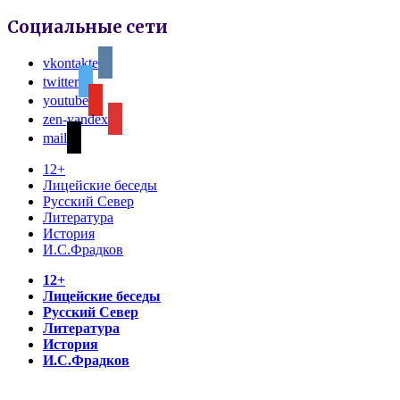
Социальные сети
vkontakte
twitter
youtube
zen-yandex
mail
12+
Лицейские беседы
Русский Север
Литература
История
И.С.Фрадков
12+
Лицейские беседы
Русский Север
Литература
История
И.С.Фрадков