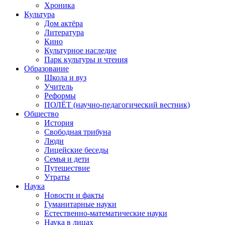
Хроника
Культура
Дом актёра
Литература
Кино
Культурное наследие
Парк культуры и чтения
Образование
Школа и вуз
Учитель
Реформы
ПОЛЁТ (научно-педагогический вестник)
Общество
История
Свободная трибуна
Люди
Лицейские беседы
Семья и дети
Путешествие
Утраты
Наука
Новости и факты
Гуманитарные науки
Естественно-математические науки
Наука в лицах