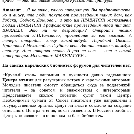
врача" — это истинные шедевры Русской литературы
!
Amateur
:
…Я не знаю, какую литературу Вы предпочитаете,
но я вижу, что люди покупают произведения таких дам, как
Робски, Собчак, Донцова… и это им НРАВИТСЯ! косноязычие
людям НРАВИТСЯ! Графоманские произведения люди читают
ВЗАХЛЕБ!! Это ли не деградация? Откройте томик
произведений Л.Н.Толстого, проследите за его мыслью. А
теперь откройте книгу какой-нибудь Неробкой Оксаны.
Нравится? Мелководье. Глубины нет. Видишь насквозь каждую
строчку. Нет интриги слова. А раз ее нет — нет и самой
литературы. Мы читаем МАКУЛАТУРУ
…
На сайтах карельских библиотек форумов для читателей нет
.
«Круглый стол» напомнил о нужности давно задуманного
Центра чтения
для регулярных встреч с карельскими авторами.
Молодые писатели смогут обращаться сюда за поддержкой,
читатели – за советом и знакомством с литераторами.
Представляете, сколько событий сулит такой Центр?
Необходимые бумаги от Союза писателей уже направлены в
государственные органы. Дадут ли власти согласие на создание
отдельного Центра чтения, пока неизвестно. В России подобные
Центры появляются в основном на базе библиотек.