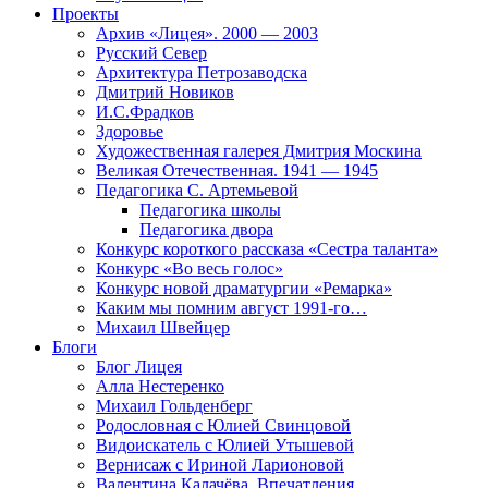
Проекты
Архив «Лицея». 2000 — 2003
Русский Север
Архитектура Петрозаводска
Дмитрий Новиков
И.С.Фрадков
Здоровье
Художественная галерея Дмитрия Москина
Великая Отечественная. 1941 — 1945
Педагогика С. Артемьевой
Педагогика школы
Педагогика двора
Конкурс короткого рассказа «Сестра таланта»
Конкурс «Во весь голос»
Конкурс новой драматургии «Ремарка»
Каким мы помним август 1991-го…
Михаил Швейцер
Блоги
Блог Лицея
Алла Нестеренко
Михаил Гольденберг
Родословная с Юлией Свинцовой
Видоискатель с Юлией Утышевой
Вернисаж с Ириной Ларионовой
Валентина Калачёва. Впечатления