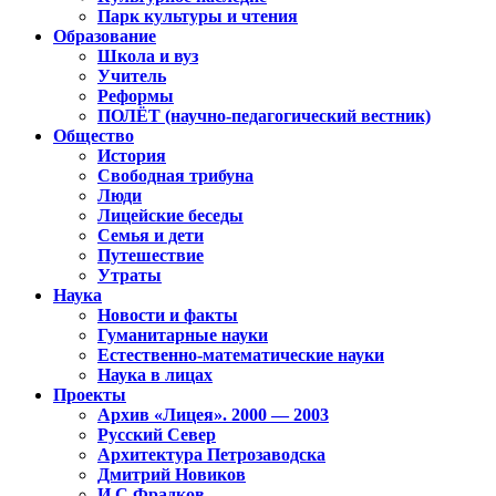
Парк культуры и чтения
Образование
Школа и вуз
Учитель
Реформы
ПОЛЁТ (научно-педагогический вестник)
Общество
История
Свободная трибуна
Люди
Лицейские беседы
Семья и дети
Путешествие
Утраты
Наука
Новости и факты
Гуманитарные науки
Естественно-математические науки
Наука в лицах
Проекты
Архив «Лицея». 2000 — 2003
Русский Север
Архитектура Петрозаводска
Дмитрий Новиков
И.С.Фрадков