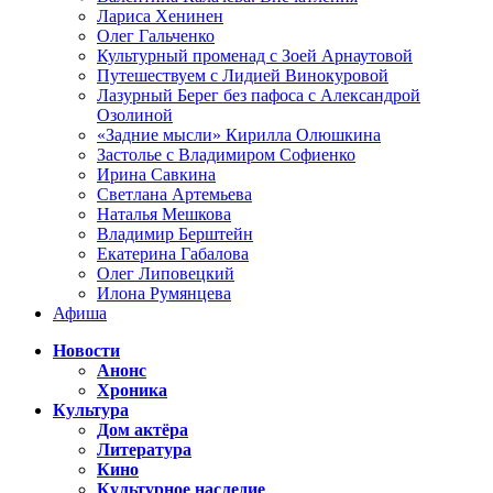
Лариса Хенинен
Олег Гальченко
Культурный променад с Зоей Арнаутовой
Путешествуем с Лидией Винокуровой
Лазурный Берег без пафоса с Александрой
Озолиной
«Задние мысли» Кирилла Олюшкина
Застолье с Владимиром Софиенко
Ирина Савкина
Светлана Артемьева
Наталья Мешкова
Владимир Берштейн
Екатерина Габалова
Олег Липовецкий
Илона Румянцева
Афиша
Новости
Анонс
Хроника
Культура
Дом актёра
Литература
Кино
Культурное наследие