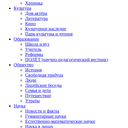
Хроника
Культура
Дом актёра
Литература
Кино
Культурное наследие
Парк культуры и чтения
Образование
Школа и вуз
Учитель
Реформы
ПОЛЁТ (научно-педагогический вестник)
Общество
История
Свободная трибуна
Люди
Лицейские беседы
Семья и дети
Путешествие
Утраты
Наука
Новости и факты
Гуманитарные науки
Естественно-математические науки
Наука в лицах