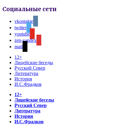
Социальные сети
vkontakte
twitter
youtube
zen-yandex
mail
12+
Лицейские беседы
Русский Север
Литература
История
И.С.Фрадков
12+
Лицейские беседы
Русский Север
Литература
История
И.С.Фрадков