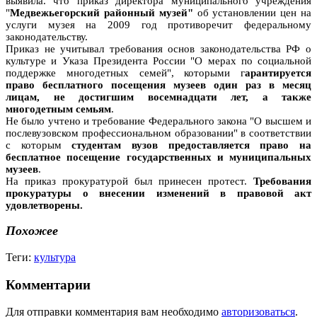
выявила. что приказ директора муниципального учреждения
"
Медвежьегорский районный музей"
об установлении цен на
услуги музея на 2009 год противоречит федеральному
законодательству.
Приказ не учитывал требования основ законодательства РФ о
культуре и Указа Президента России "О мерах по социальной
поддержке многодетных семей", которыми г
арантируется
право бесплатного посещения музеев один раз в месяц
лицам, не достигшим восемнадцати лет, а также
многодетным семьям
.
Не было учтено и требование Федерального закона "О высшем и
послевузовском профессиональном образовании" в соответствии
с которым
студентам вузов предоставляется право на
бесплатное посещение государственных и муниципальных
музеев
.
На приказ прокуратурой был принесен протест.
Требования
прокуратуры о внесении изменений в правовой акт
удовлетворены.
Похожее
Теги:
культура
Комментарии
Для отправки комментария вам необходимо
авторизоваться
.