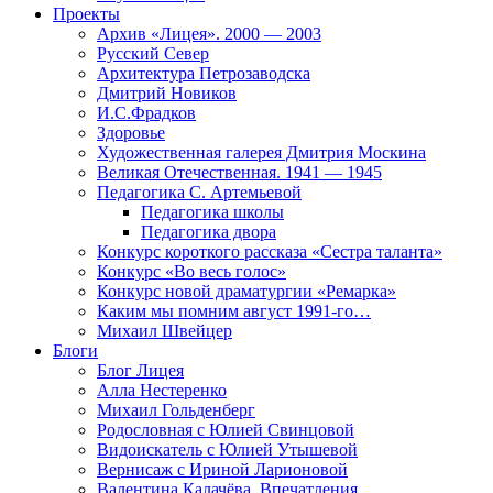
Проекты
Архив «Лицея». 2000 — 2003
Русский Север
Архитектура Петрозаводска
Дмитрий Новиков
И.С.Фрадков
Здоровье
Художественная галерея Дмитрия Москина
Великая Отечественная. 1941 — 1945
Педагогика С. Артемьевой
Педагогика школы
Педагогика двора
Конкурс короткого рассказа «Сестра таланта»
Конкурс «Во весь голос»
Конкурс новой драматургии «Ремарка»
Каким мы помним август 1991-го…
Михаил Швейцер
Блоги
Блог Лицея
Алла Нестеренко
Михаил Гольденберг
Родословная с Юлией Свинцовой
Видоискатель с Юлией Утышевой
Вернисаж с Ириной Ларионовой
Валентина Калачёва. Впечатления