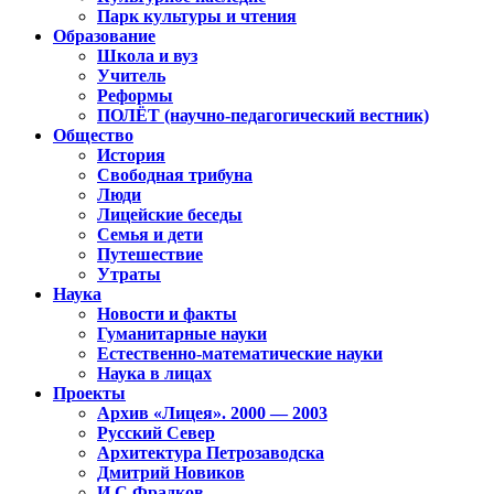
Парк культуры и чтения
Образование
Школа и вуз
Учитель
Реформы
ПОЛЁТ (научно-педагогический вестник)
Общество
История
Свободная трибуна
Люди
Лицейские беседы
Семья и дети
Путешествие
Утраты
Наука
Новости и факты
Гуманитарные науки
Естественно-математические науки
Наука в лицах
Проекты
Архив «Лицея». 2000 — 2003
Русский Север
Архитектура Петрозаводска
Дмитрий Новиков
И.С.Фрадков