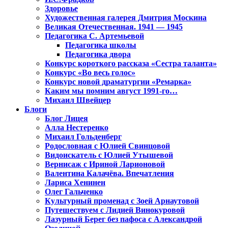
Здоровье
Художественная галерея Дмитрия Москина
Великая Отечественная. 1941 — 1945
Педагогика С. Артемьевой
Педагогика школы
Педагогика двора
Конкурс короткого рассказа «Сестра таланта»
Конкурс «Во весь голос»
Конкурс новой драматургии «Ремарка»
Каким мы помним август 1991-го…
Михаил Швейцер
Блоги
Блог Лицея
Алла Нестеренко
Михаил Гольденберг
Родословная с Юлией Свинцовой
Видоискатель с Юлией Утышевой
Вернисаж с Ириной Ларионовой
Валентина Калачёва. Впечатления
Лариса Хенинен
Олег Гальченко
Культурный променад с Зоей Арнаутовой
Путешествуем с Лидией Винокуровой
Лазурный Берег без пафоса с Александрой