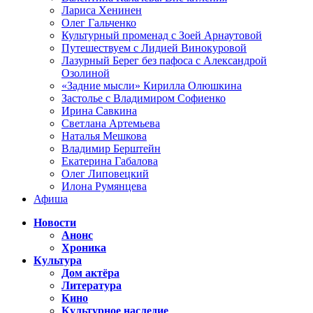
Лариса Хенинен
Олег Гальченко
Культурный променад с Зоей Арнаутовой
Путешествуем с Лидией Винокуровой
Лазурный Берег без пафоса с Александрой
Озолиной
«Задние мысли» Кирилла Олюшкина
Застолье с Владимиром Софиенко
Ирина Савкина
Светлана Артемьева
Наталья Мешкова
Владимир Берштейн
Екатерина Габалова
Олег Липовецкий
Илона Румянцева
Афиша
Новости
Анонс
Хроника
Культура
Дом актёра
Литература
Кино
Культурное наследие