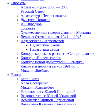
Проекты
Архив «Лицея». 2000 — 2003
Русский Север
Архитектура Петрозаводска
Дмитрий Новиков
И.С.Фрадков
Здоровье
Художественная галерея Дмитрия Москина
Великая Отечественная. 1941 — 1945
Педагогика С. Артемьевой
Педагогика школы
Педагогика двора
Конкурс короткого рассказа «Сестра таланта»
Конкурс «Во весь голос»
Конкурс новой драматургии «Ремарка»
Каким мы помним август 1991-го…
Михаил Швейцер
Блоги
Блог Лицея
Алла Нестеренко
Михаил Гольденберг
Родословная с Юлией Свинцовой
Видоискатель с Юлией Утышевой
Вернисаж с Ириной Ларионовой
Валентина Калачёва. Впечатления