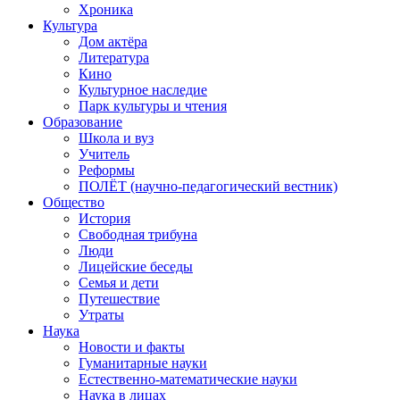
Хроника
Культура
Дом актёра
Литература
Кино
Культурное наследие
Парк культуры и чтения
Образование
Школа и вуз
Учитель
Реформы
ПОЛЁТ (научно-педагогический вестник)
Общество
История
Свободная трибуна
Люди
Лицейские беседы
Семья и дети
Путешествие
Утраты
Наука
Новости и факты
Гуманитарные науки
Естественно-математические науки
Наука в лицах