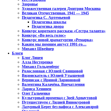
Здоровье
Художественная галерея Дмитрия Москина
Великая Отечественная. 1941 — 1945
Педагогика С. Артемьевой
Педагогика школы
Педагогика двора
Конкурс короткого рассказа «Сестра таланта»
Конкурс «Во весь голос»
Конкурс новой драматургии «Ремарка»
Каким мы помним август 1991-го…
Михаил Швейцер
Блоги
Блог Лицея
Алла Нестеренко
Михаил Гольденберг
Родословная с Юлией Свинцовой
Видоискатель с Юлией Утышевой
Вернисаж с Ириной Ларионовой
Валентина Калачёва. Впечатления
Лариса Хенинен
Олег Гальченко
Культурный променад с Зоей Арнаутовой
Путешествуем с Лидией Винокуровой
Лазурный Берег без пафоса с Александрой