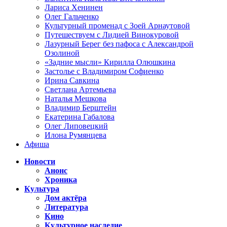
Лариса Хенинен
Олег Гальченко
Культурный променад с Зоей Арнаутовой
Путешествуем с Лидией Винокуровой
Лазурный Берег без пафоса с Александрой
Озолиной
«Задние мысли» Кирилла Олюшкина
Застолье с Владимиром Софиенко
Ирина Савкина
Светлана Артемьева
Наталья Мешкова
Владимир Берштейн
Екатерина Габалова
Олег Липовецкий
Илона Румянцева
Афиша
Новости
Анонс
Хроника
Культура
Дом актёра
Литература
Кино
Культурное наследие