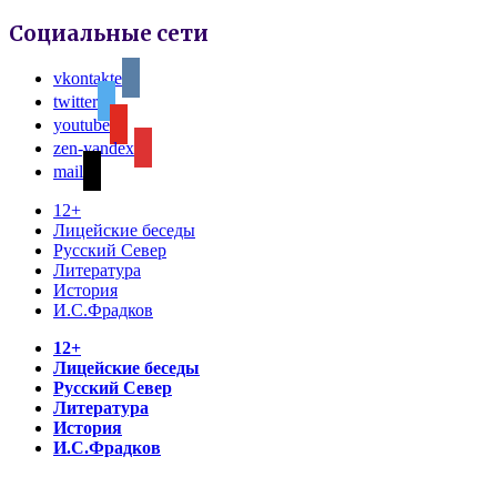
Социальные сети
vkontakte
twitter
youtube
zen-yandex
mail
12+
Лицейские беседы
Русский Север
Литература
История
И.С.Фрадков
12+
Лицейские беседы
Русский Север
Литература
История
И.С.Фрадков