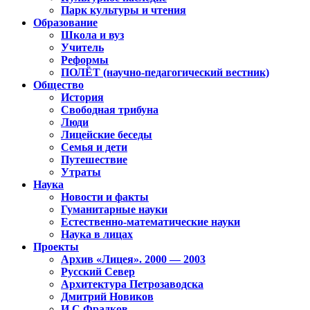
Парк культуры и чтения
Образование
Школа и вуз
Учитель
Реформы
ПОЛЁТ (научно-педагогический вестник)
Общество
История
Свободная трибуна
Люди
Лицейские беседы
Семья и дети
Путешествие
Утраты
Наука
Новости и факты
Гуманитарные науки
Естественно-математические науки
Наука в лицах
Проекты
Архив «Лицея». 2000 — 2003
Русский Север
Архитектура Петрозаводска
Дмитрий Новиков
И.С.Фрадков