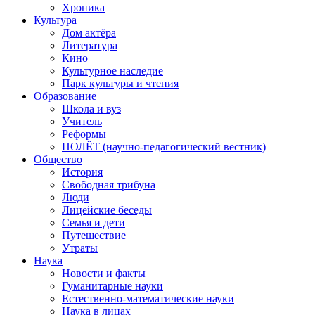
Хроника
Культура
Дом актёра
Литература
Кино
Культурное наследие
Парк культуры и чтения
Образование
Школа и вуз
Учитель
Реформы
ПОЛЁТ (научно-педагогический вестник)
Общество
История
Свободная трибуна
Люди
Лицейские беседы
Семья и дети
Путешествие
Утраты
Наука
Новости и факты
Гуманитарные науки
Естественно-математические науки
Наука в лицах