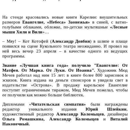
На стенде красовались новые книги Карелии: внушительных
размеров
Евангелие, «Небеса» Заонежья»
в синей, с ватно-
голубыми облаками, обложке, по-детски мультяшные
«Лесные
мыши Хили и Вили
»…
– Мяу! – Кот Котофей (
Александр Довбня
) в шляпе и плаще
появился на сцене Кукольного театра неожиданно. И провел на
ней весь вечер 23 апреля – в качестве одного из ведущих
программы.
Звание «Лучшая книга года» получило "Евангелие: От
Матфея. От Марка. От Луки. От Иоанна".
Художник Мюд
Мечев работал над ним 15 лет: в книге более 800 зарисовок и
эскизов. Книга издана на деньги спонсоров и увидела свет в
издательстве «Острова». В продажу карельское Евангелие
поступит ограниченным тиражом, Мюд Мечев пожелал, чтобы
ее получили как можно больше библиотек.
Дипломами «
Читательская симпатия»
были награждены
редактор уникального издания
Юрий Шлейкин
,
художественный редактор
Александр Коломыцев
, дизайнеры
Ольга Ромашкина, Александр Коломыцев
и
Виталий
Наконечный.