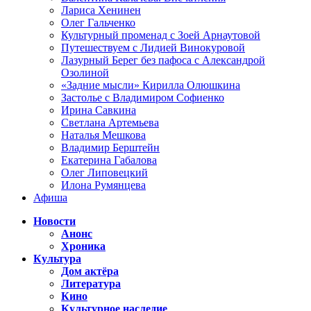
Лариса Хенинен
Олег Гальченко
Культурный променад с Зоей Арнаутовой
Путешествуем с Лидией Винокуровой
Лазурный Берег без пафоса с Александрой
Озолиной
«Задние мысли» Кирилла Олюшкина
Застолье с Владимиром Софиенко
Ирина Савкина
Светлана Артемьева
Наталья Мешкова
Владимир Берштейн
Екатерина Габалова
Олег Липовецкий
Илона Румянцева
Афиша
Новости
Анонс
Хроника
Культура
Дом актёра
Литература
Кино
Культурное наследие