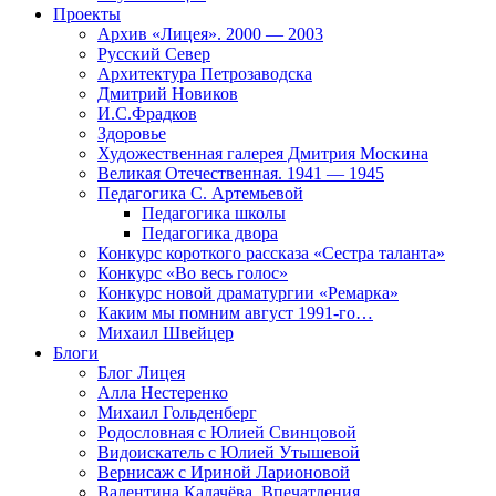
Проекты
Архив «Лицея». 2000 — 2003
Русский Север
Архитектура Петрозаводска
Дмитрий Новиков
И.С.Фрадков
Здоровье
Художественная галерея Дмитрия Москина
Великая Отечественная. 1941 — 1945
Педагогика С. Артемьевой
Педагогика школы
Педагогика двора
Конкурс короткого рассказа «Сестра таланта»
Конкурс «Во весь голос»
Конкурс новой драматургии «Ремарка»
Каким мы помним август 1991-го…
Михаил Швейцер
Блоги
Блог Лицея
Алла Нестеренко
Михаил Гольденберг
Родословная с Юлией Свинцовой
Видоискатель с Юлией Утышевой
Вернисаж с Ириной Ларионовой
Валентина Калачёва. Впечатления