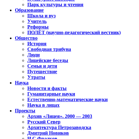
Парк культуры и чтения
Образование
Школа и вуз
Учитель
Реформы
ПОЛЁТ (научно-педагогический вестник)
Общество
История
Свободная трибуна
Люди
Лицейские беседы
Семья и дети
Путешествие
Утраты
Наука
Новости и факты
Гуманитарные науки
Естественно-математические науки
Наука в лицах
Проекты
Архив «Лицея». 2000 — 2003
Русский Север
Архитектура Петрозаводска
Дмитрий Новиков
И.С.Фрадков