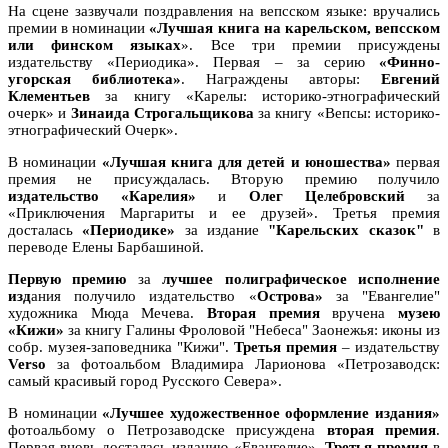
На сцене зазвучали поздравления на вепсском языке: вручались
премии в номинации
«Лучшая книга на карельском, вепсском
или финском языках
». Все три премии присуждены
издательству «Периодика». Первая – за серию
«Финно-
угорская библиотека»
. Награждены авторы:
Евгений
Клементьев
за книгу «Карелы: историко-этнографический
очерк» и
Зинаида Строгальщикова
за книгу «Вепсы: историко-
этнографический Очерк».
В номинации
«Лучшая книга для детей и юношества»
первая
премия не присуждалась. Вторую премию получило
издательство «Карелия»
и
Олег Целебровский
за
«Приключения Маргариты и ее друзей». Третья премия
досталась
«Периодике»
за издание
"Карельских сказок"
в
переводе Елены Барбашиной.
Первую премию
за
лучшее полиграфическое исполнение
изд
ания получило издательство «
Острова»
за "Евангелие"
художника Мюда Мечева.
Вторая премия
вручена
музею
«Кижи»
за книгу Галины Фроловой "Небеса" Заонежья: иконы из
собр. музея-заповедника "Кижи".
Третья премия
– издательству
Verso
за фотоальбом Владимира Ларионова «Петрозаводск:
самый красивый город Русского Севера».
В номинации
«Лучшее художественное оформление издания»
фотоальбому о Петрозаводске присуждена
вторая премия
.
Первая вновь досталась изданию «Евангелие».
Третья премия
в