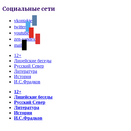
Социальные сети
vkontakte
twitter
youtube
zen-yandex
mail
12+
Лицейские беседы
Русский Север
Литература
История
И.С.Фрадков
12+
Лицейские беседы
Русский Север
Литература
История
И.С.Фрадков