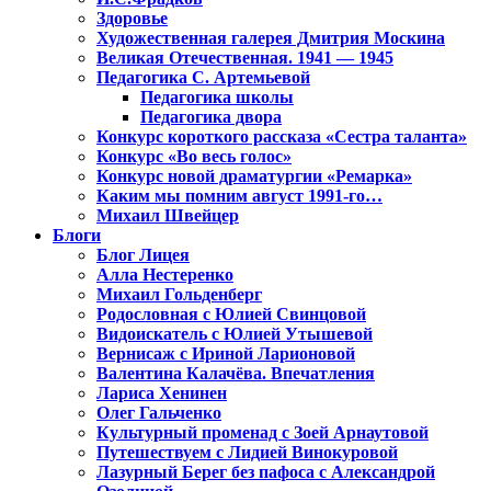
Здоровье
Художественная галерея Дмитрия Москина
Великая Отечественная. 1941 — 1945
Педагогика С. Артемьевой
Педагогика школы
Педагогика двора
Конкурс короткого рассказа «Сестра таланта»
Конкурс «Во весь голос»
Конкурс новой драматургии «Ремарка»
Каким мы помним август 1991-го…
Михаил Швейцер
Блоги
Блог Лицея
Алла Нестеренко
Михаил Гольденберг
Родословная с Юлией Свинцовой
Видоискатель с Юлией Утышевой
Вернисаж с Ириной Ларионовой
Валентина Калачёва. Впечатления
Лариса Хенинен
Олег Гальченко
Культурный променад с Зоей Арнаутовой
Путешествуем с Лидией Винокуровой
Лазурный Берег без пафоса с Александрой