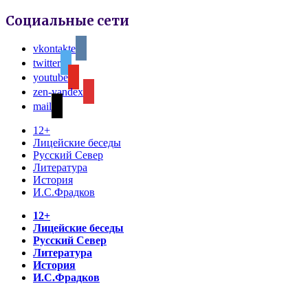
Социальные сети
vkontakte
twitter
youtube
zen-yandex
mail
12+
Лицейские беседы
Русский Север
Литература
История
И.С.Фрадков
12+
Лицейские беседы
Русский Север
Литература
История
И.С.Фрадков