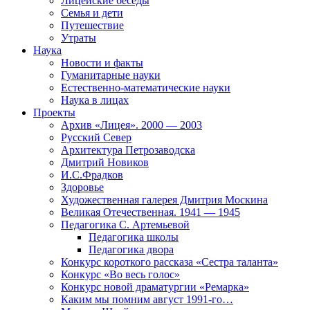
Лицейские беседы
Семья и дети
Путешествие
Утраты
Наука
Новости и факты
Гуманитарные науки
Естественно-математические науки
Наука в лицах
Проекты
Архив «Лицея». 2000 — 2003
Русский Север
Архитектура Петрозаводска
Дмитрий Новиков
И.С.Фрадков
Здоровье
Художественная галерея Дмитрия Москина
Великая Отечественная. 1941 — 1945
Педагогика С. Артемьевой
Педагогика школы
Педагогика двора
Конкурс короткого рассказа «Сестра таланта»
Конкурс «Во весь голос»
Конкурс новой драматургии «Ремарка»
Каким мы помним август 1991-го…