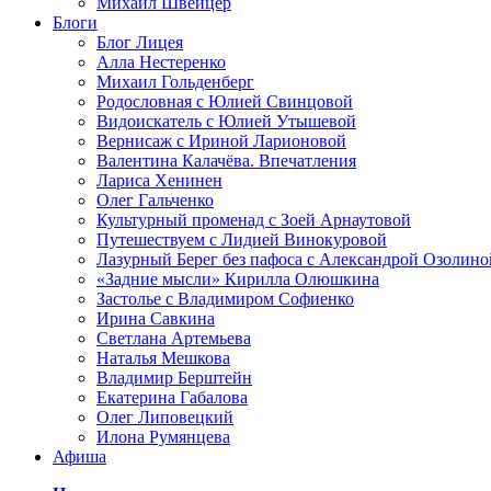
Михаил Швейцер
Блоги
Блог Лицея
Алла Нестеренко
Михаил Гольденберг
Родословная с Юлией Свинцовой
Видоискатель с Юлией Утышевой
Вернисаж с Ириной Ларионовой
Валентина Калачёва. Впечатления
Лариса Хенинен
Олег Гальченко
Культурный променад с Зоей Арнаутовой
Путешествуем с Лидией Винокуровой
Лазурный Берег без пафоса с Александрой Озолино
«Задние мысли» Кирилла Олюшкина
Застолье с Владимиром Софиенко
Ирина Савкина
Светлана Артемьева
Наталья Мешкова
Владимир Берштейн
Екатерина Габалова
Олег Липовецкий
Илона Румянцева
Афиша