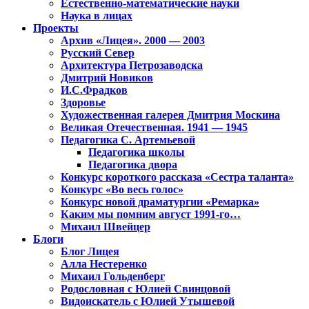
Естественно-математические науки
Наука в лицах
Проекты
Архив «Лицея». 2000 — 2003
Русский Север
Архитектура Петрозаводска
Дмитрий Новиков
И.С.Фрадков
Здоровье
Художественная галерея Дмитрия Москина
Великая Отечественная. 1941 — 1945
Педагогика С. Артемьевой
Педагогика школы
Педагогика двора
Конкурс короткого рассказа «Сестра таланта»
Конкурс «Во весь голос»
Конкурс новой драматургии «Ремарка»
Каким мы помним август 1991-го…
Михаил Швейцер
Блоги
Блог Лицея
Алла Нестеренко
Михаил Гольденберг
Родословная с Юлией Свинцовой
Видоискатель с Юлией Утышевой