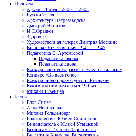
Проекты
Архив «Лицея». 2000 — 2003
Русский Север
Архитектура Петрозаводска
Дмитрий Новиков
И.С.Фрадков
Здоровье
Художественная галерея Дмитрия Москина
Великая Отечественная. 1941 — 1945
Педагогика С. Артемьевой
Педагогика школы
Педагогика двора
Конкурс короткого рассказа «Сестра таланта»
Конкурс «Во весь голос»
Конкурс новой драматургии «Ремарка»
Каким мы помним август 1991-го…
Михаил Швейцер
Блоги
Блог Лицея
Алла Нестеренко
Михаил Гольденберг
Родословная с Юлией Свинцовой
Видоискатель с Юлией Утышевой
Вернисаж с Ириной Ларионовой
Валентина Калачёва. Впечатления