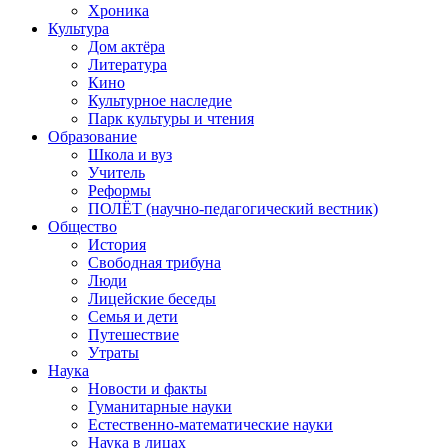
Хроника
Культура
Дом актёра
Литература
Кино
Культурное наследие
Парк культуры и чтения
Образование
Школа и вуз
Учитель
Реформы
ПОЛЁТ (научно-педагогический вестник)
Общество
История
Свободная трибуна
Люди
Лицейские беседы
Семья и дети
Путешествие
Утраты
Наука
Новости и факты
Гуманитарные науки
Естественно-математические науки
Наука в лицах