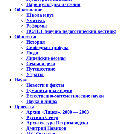
Парк культуры и чтения
Образование
Школа и вуз
Учитель
Реформы
ПОЛЁТ (научно-педагогический вестник)
Общество
История
Свободная трибуна
Люди
Лицейские беседы
Семья и дети
Путешествие
Утраты
Наука
Новости и факты
Гуманитарные науки
Естественно-математические науки
Наука в лицах
Проекты
Архив «Лицея». 2000 — 2003
Русский Север
Архитектура Петрозаводска
Дмитрий Новиков
И.С.Фрадков