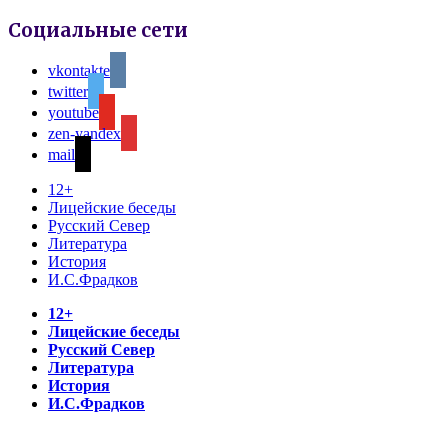
Социальные сети
vkontakte
twitter
youtube
zen-yandex
mail
12+
Лицейские беседы
Русский Север
Литература
История
И.С.Фрадков
12+
Лицейские беседы
Русский Север
Литература
История
И.С.Фрадков