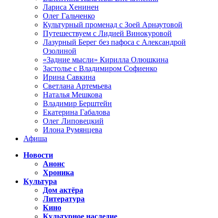
Лариса Хенинен
Олег Гальченко
Культурный променад с Зоей Арнаутовой
Путешествуем с Лидией Винокуровой
Лазурный Берег без пафоса с Александрой
Озолиной
«Задние мысли» Кирилла Олюшкина
Застолье с Владимиром Софиенко
Ирина Савкина
Светлана Артемьева
Наталья Мешкова
Владимир Берштейн
Екатерина Габалова
Олег Липовецкий
Илона Румянцева
Афиша
Новости
Анонс
Хроника
Культура
Дом актёра
Литература
Кино
Культурное наследие