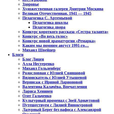
Здоровье
Художественная галерея Дмитрия Москина
Великая Отечественная. 1941 — 1945
Педагогика С. Артемьевой
Педагогика школы
Педагогика двора
Конкурс короткого рассказа «Сестра таланта»
Конкурс «Во весь голос»
Конкурс новой драматургии «Ремарка»
Каким мы помним август 1991-го…
Михаил Швейцер
Блоги
Блог Лицея
Алла Нестеренко
Михаил Гольденберг
Родословная с Юлией Свинцовой
Видоискатель с Юлией Утышевой
Вернисаж с Ириной Ларионовой
Валентина Калачёва. Впечатления
Лариса Хенинен
Олег Гальченко
Культурный променад с Зоей Арнаутовой
Путешествуем с Лидией Винокуровой
Лазурный Берег без пафоса с Александрой