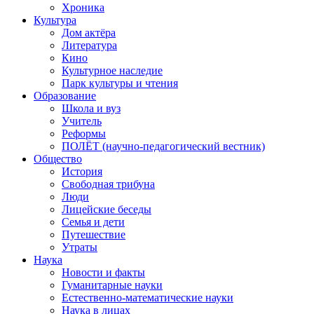
Хроника
Культура
Дом актёра
Литература
Кино
Культурное наследие
Парк культуры и чтения
Образование
Школа и вуз
Учитель
Реформы
ПОЛЁТ (научно-педагогический вестник)
Общество
История
Свободная трибуна
Люди
Лицейские беседы
Семья и дети
Путешествие
Утраты
Наука
Новости и факты
Гуманитарные науки
Естественно-математические науки
Наука в лицах