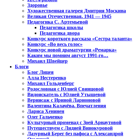
Здоровье
Художественная галерея Дмитрия Москина
Великая Отечественная. 1941 — 1945
Педагогика С. Артемьевой
Педагогика школы
Педагогика двора
Конкурс короткого рассказа «Сестра таланта»
Конкурс «Во весь голос»
Конкурс новой драматургии «Ремарка»
Каким мы помним август 1991-го…
Михаил Швейцер
Блоги
Блог Лицея
Алла Нестеренко
Михаил Гольденберг
Родословная с Юлией Свинцовой
Видоискатель с Юлией Утышевой
Вернисаж с Ириной Ларионовой
Валентина Калачёва. Впечатления
Лариса Хенинен
Олег Гальченко
Культурный променад с Зоей Арнаутовой
Путешествуем с Лидией Винокуровой
Лазурный Берег без пафоса с Александрой