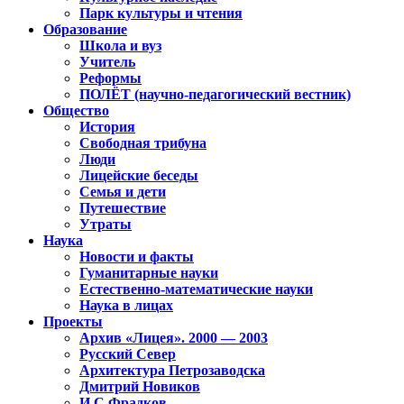
Парк культуры и чтения
Образование
Школа и вуз
Учитель
Реформы
ПОЛЁТ (научно-педагогический вестник)
Общество
История
Свободная трибуна
Люди
Лицейские беседы
Семья и дети
Путешествие
Утраты
Наука
Новости и факты
Гуманитарные науки
Естественно-математические науки
Наука в лицах
Проекты
Архив «Лицея». 2000 — 2003
Русский Север
Архитектура Петрозаводска
Дмитрий Новиков
И.С.Фрадков