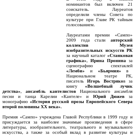
номинантов был включен 21
соискатель. Лауреатов
определили члены Совета по
культуре при Главе РК тайным
голосованием.
Лауреатами премии «Сампо»
2009 года стали
авторский
коллектив Музея
изобразительных искусств РК
за научный каталог
«Станковая
графика»
,
Ирина Пронина
за
сценографию спектаклей
«Лемби»
и
«Бьярмия»
в
Национальном театре РК,
писатель
Игорь Востряко
в за
книгу
«Волшебный лучик
детства»
,
ансамбль кантелистов
Национального ансамбля
песни и танца Карелии «Кантеле» и
Юрий Дюжев
за
монографию
«История русской прозы Европейского Севера
второй половины ХХ века».
Премия «Сампо» учреждена Главой Республики в 1999 году и
присуждается за наиболее значимые произведения в сфере
литературы, изобразительного, театрального и музыкального
искусства, а также за особый вклад в развитие культуры и