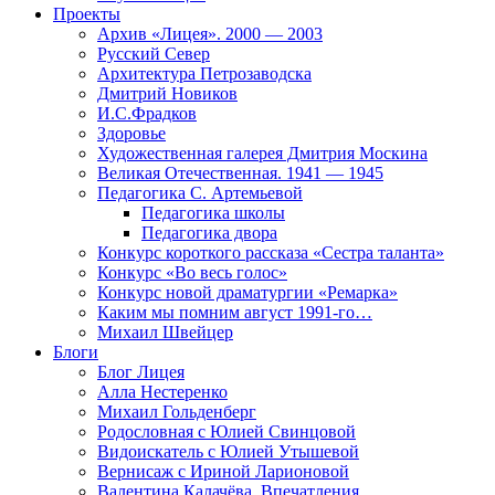
Проекты
Архив «Лицея». 2000 — 2003
Русский Север
Архитектура Петрозаводска
Дмитрий Новиков
И.С.Фрадков
Здоровье
Художественная галерея Дмитрия Москина
Великая Отечественная. 1941 — 1945
Педагогика С. Артемьевой
Педагогика школы
Педагогика двора
Конкурс короткого рассказа «Сестра таланта»
Конкурс «Во весь голос»
Конкурс новой драматургии «Ремарка»
Каким мы помним август 1991-го…
Михаил Швейцер
Блоги
Блог Лицея
Алла Нестеренко
Михаил Гольденберг
Родословная с Юлией Свинцовой
Видоискатель с Юлией Утышевой
Вернисаж с Ириной Ларионовой
Валентина Калачёва. Впечатления