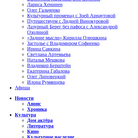
Лариса Хенинен
Олег Гальченко
Культурный променад с Зоей Арнаутовой
Путешествуем с Лидией Винокуровой
Лазурный Берег без пафоса с Александрой
Озолиной
«Задние мысли» Кирилла Олюшкина
Застолье с Владимиром Софиенко
Ирина Савкина
Светлана Артемьева
Наталья Мешкова
Владимир Берштейн
Екатерина Габалова
Олег Липовецкий
Илона Румянцева
Афиша
Новости
Анонс
Хроника
Культура
Дом актёра
Литература
Кино
Культурное наследие