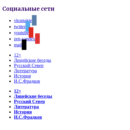
Социальные сети
vkontakte
twitter
youtube
zen-yandex
mail
12+
Лицейские беседы
Русский Север
Литература
История
И.С.Фрадков
12+
Лицейские беседы
Русский Север
Литература
История
И.С.Фрадков