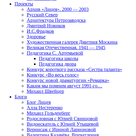
Проекты
Архив «Лицея». 2000 — 2003
Русский Север
Архитектура Петрозаводска
Дмитрий Новиков
И.С.Фрадков
Здоровье
Художественная галерея Дмитрия Москина
Великая Отечественная. 1941 — 1945
Педагогика С. Артемьевой
Педагогика школы
Педагогика двора
Конкурс короткого рассказа «Сестра таланта»
Конкурс «Во весь голос»
Конкурс новой драматургии «Ремарка»
Каким мы помним август 1991-го…
Михаил Швейцер
Блоги
Блог Лицея
Алла Нестеренко
Михаил Гольденберг
Родословная с Юлией Свинцовой
Видоискатель с Юлией Утышевой
Вернисаж с Ириной Ларионовой
Валентина Калачёва. Впечатления