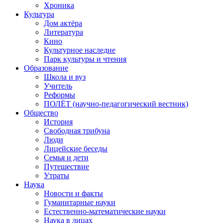
Хроника
Культура
Дом актёра
Литература
Кино
Культурное наследие
Парк культуры и чтения
Образование
Школа и вуз
Учитель
Реформы
ПОЛЁТ (научно-педагогический вестник)
Общество
История
Свободная трибуна
Люди
Лицейские беседы
Семья и дети
Путешествие
Утраты
Наука
Новости и факты
Гуманитарные науки
Естественно-математические науки
Наука в лицах