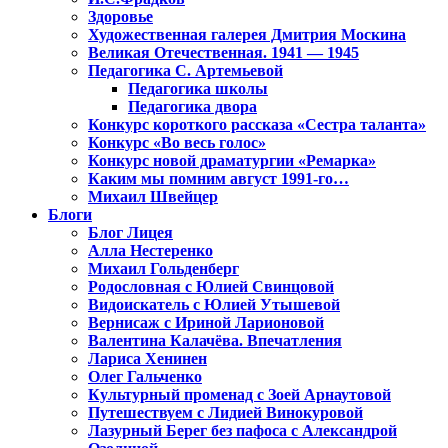
Здоровье
Художественная галерея Дмитрия Москина
Великая Отечественная. 1941 — 1945
Педагогика С. Артемьевой
Педагогика школы
Педагогика двора
Конкурс короткого рассказа «Сестра таланта»
Конкурс «Во весь голос»
Конкурс новой драматургии «Ремарка»
Каким мы помним август 1991-го…
Михаил Швейцер
Блоги
Блог Лицея
Алла Нестеренко
Михаил Гольденберг
Родословная с Юлией Свинцовой
Видоискатель с Юлией Утышевой
Вернисаж с Ириной Ларионовой
Валентина Калачёва. Впечатления
Лариса Хенинен
Олег Гальченко
Культурный променад с Зоей Арнаутовой
Путешествуем с Лидией Винокуровой
Лазурный Берег без пафоса с Александрой