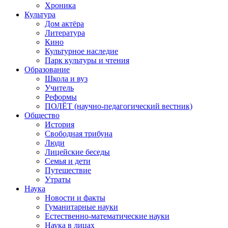
Хроника
Культура
Дом актёра
Литература
Кино
Культурное наследие
Парк культуры и чтения
Образование
Школа и вуз
Учитель
Реформы
ПОЛЁТ (научно-педагогический вестник)
Общество
История
Свободная трибуна
Люди
Лицейские беседы
Семья и дети
Путешествие
Утраты
Наука
Новости и факты
Гуманитарные науки
Естественно-математические науки
Наука в лицах