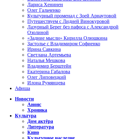
Лариса Хенинен
Олег Гальченко
Культурный променад с Зоей Арнаутовой
Путешествуем с Лидией Винокуровой
Лазурный Берег без пафоса с Александрой
Озолиной
«Задние мысли» Кирилла Олюшкина
Застолье с Владимиром Софиенко
Ирина Савкина
Светлана Артемьева
Наталья Мешкова
Владимир Берштейн
Екатерина Габалова
Олег Липовецкий
Илона Румянцева
Афиша
Новости
Анонс
Хроника
Культура
Дом актёра
Литература
Кино
Культурное наследие