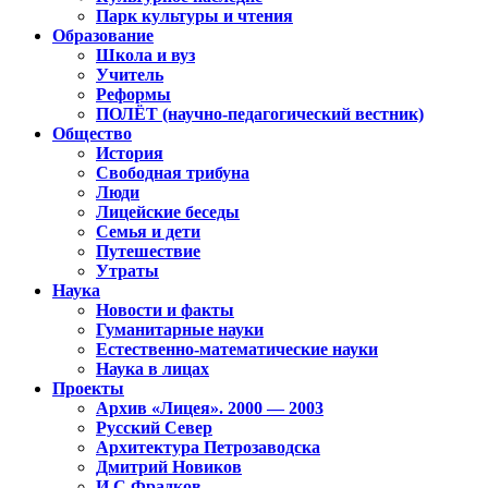
Парк культуры и чтения
Образование
Школа и вуз
Учитель
Реформы
ПОЛЁТ (научно-педагогический вестник)
Общество
История
Свободная трибуна
Люди
Лицейские беседы
Семья и дети
Путешествие
Утраты
Наука
Новости и факты
Гуманитарные науки
Естественно-математические науки
Наука в лицах
Проекты
Архив «Лицея». 2000 — 2003
Русский Север
Архитектура Петрозаводска
Дмитрий Новиков
И.С.Фрадков