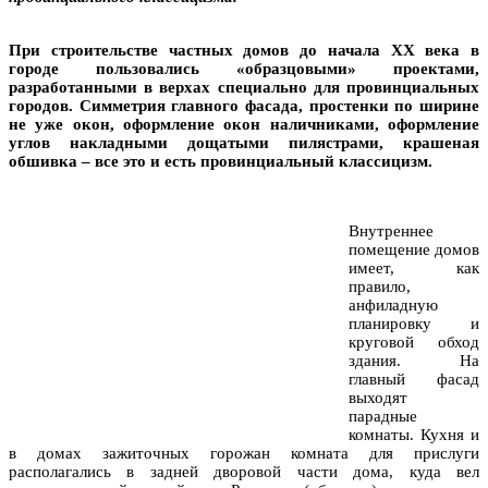
При строительстве частных домов до начала XX века в
городе пользовались «образцовыми» проектами,
разработанными в верхах специально для провинциальных
городов. Симметрия главного фасада, простенки по ширине
не уже окон, оформление окон наличниками, оформление
углов накладными дощатыми пилястрами, крашеная
обшивка – все это и есть провинциальный классицизм.
Внутреннее
помещение домов
имеет, как
правило,
анфиладную
планировку и
круговой обход
здания. На
главный фасад
выходят
парадные
комнаты. Кухня и
в домах зажиточных горожан комната для прислуги
располагались в задней дворовой части дома, куда вел