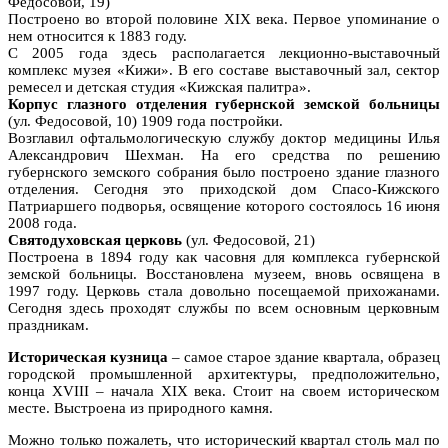
Федосовой, 19)
Построено во второй половине XIX века. Первое упоминание о
нем относится к 1883 году.
С 2005 года здесь располагается лекционно-выставочный
комплекс музея «Кижи». В его составе выставочный зал, сектор
ремесел и детская студия «Кижская палитра».
Корпус глазного отделения губернской земской больницы
(ул. Федосовой, 10) 1909 года постройки.
Возглавил офтальмологическую службу доктор медицины Илья
Александрович Шехман. На его средства по решению
губернского земского собрания было построено здание глазного
отделения. Сегодня это приходской дом Спасо-Кижского
Патриаршего подворья, освящение которого состоялось 16 июня
2008 года.
Святодуховская церковь
(ул. Федосовой, 21)
Построена в 1894 году как часовня для комплекса губернской
земской больницы. Восстановлена музеем, вновь освящена в
1997 году. Церковь стала довольно посещаемой прихожанами.
Сегодня здесь проходят службы по всем основным церковным
праздникам.
Историческая кузница
– самое старое здание квартала, образец
городской промышленной архитектуры, предположительно,
конца XVIII – начала XIX века. Стоит на своем историческом
месте. Выстроена из природного камня.
Можно только пожалеть, что исторический квартал столь мал по