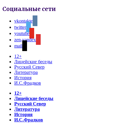
Социальные сети
vkontakte
twitter
youtube
zen-yandex
mail
12+
Лицейские беседы
Русский Север
Литература
История
И.С.Фрадков
12+
Лицейские беседы
Русский Север
Литература
История
И.С.Фрадков