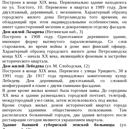
Построен в конце XIX века. Первоначально здание находилось
по ул. Толстого, 10. Перевезено в квартал в 1989 году. Дом
двухэтажный, деревянный, с мезонином. Характерный образец
городского жилого дома Петрозаводска того времени, но
обладающий при этом индивидуальными особенностями, он
имеет односторонний мезонин и декоративную отделку фасадов.
Дом жилой Лазарева
(Неглинская наб., 3)
Построен в 1908 году. Одноэтажное деревянное здание,
имеющее форму вытянутого параллелепипеда. Со слов
старожилов, во время войны в доме жил финский офицер.
Характерный образец городского жилого дома Петрозаводска
конца XIX – начала XX века, являющийся фоновым в застройке
исторического квартала.
Дом жилой Лебедева
(ул. М. Слободская, 12)
Построен в конце XIX века. Перевезен с улицы Урицкого, 38 в
1991 году. До 1917 года принадлежал зажиточному купцу
Лебедеву. Дом деревянный, двухэтажный, со сложной
конфигурацией в плане с двумя главными фасадами.
В доме кроме жилых комнат была торговая лавка. До середины
XX века в здании размещались городской почтамт, телеграф,
междугородный узел связи, затем использовалось под жилье.
Кроме старых жилых домов исторический квартал города
интересен зданиями общественного пользования. Там
располагался больничный городок, два здания которого после
реставрации сегодня являются украшением квартала.
Здание бывшей губернской земской больницы
(ул.