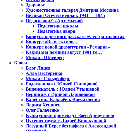
Здоровье
Художественная галерея Дмитрия Москина
Великая Отечественная. 1941 — 1945
Педагогика С. Артемьевой
Педагогика школы
Педагогика двора
Конкурс короткого рассказа «Сестра таланта»
Конкурс «Во весь голос»
Конкурс новой драматургии «Ремарка»
Каким мы помним август 1991-го…
Михаил Швейцер
Блоги
Блог Лицея
Алла Нестеренко
Михаил Гольденберг
Родословная с Юлией Свинцовой
Видоискатель с Юлией Утышевой
Вернисаж с Ириной Ларионовой
Валентина Калачёва. Впечатления
Лариса Хенинен
Олег Гальченко
Культурный променад с Зоей Арнаутовой
Путешествуем с Лидией Винокуровой
Лазурный Берег без пафоса с Александрой