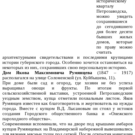
историческому
кварталу
Петрозаводска,
можно увидеть
сохранившиеся
до сегодняшнего
дня более десяти
бывших жилых
домов, которые
по праву можно
считать
архитектурными свидетельствами и последними крупицами
истории губернского города. Особенно хочется остановиться на
некоторых из них, сохранивших свою персональную историю.
Дом Якова Максимовича Румянцева
(1847 – 1917)
располагался на улице Соломенской (ул. Куйбышева, 11).
При доме были сад и огород, где хозяин не без успеха
выращивал овощи и фрукты. По итогам первой
сельскохозяйственной выставки, устроенной Петрозаводским
уездным земством, купца отметили похвальным листом. Яков
Румянцев известен как благотворитель и жертвователь на нужды
города. Вместе с купцом В.Д. Лысановым он стоял у истоков
создания Городского общественного банка и «Онежского
пароходного общества».
Современники вспоминали, что на дворе под крышами амбаров
купцов Румянцевых на Владимирской набережной вывешивались
для вяления мясные туши под сеткой. После открытия навигации