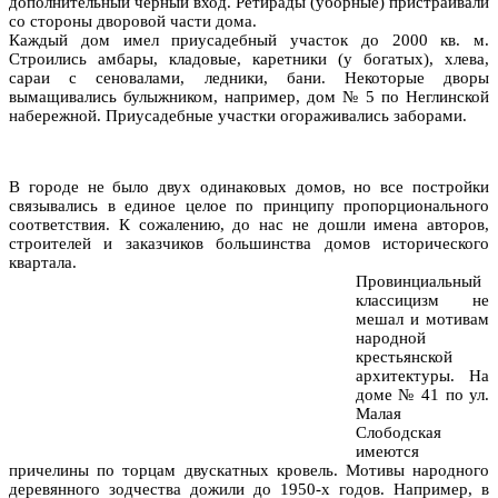
дополнительный черный вход. Ретирады (уборные) пристраивали
со стороны дворовой части дома.
Каждый дом имел приусадебный участок до 2000 кв. м.
Строились амбары, кладовые, каретники (у богатых), хлева,
сараи с сеновалами, ледники, бани. Некоторые дворы
вымащивались булыжником, например, дом № 5 по Неглинской
набережной. Приусадебные участки огораживались заборами.
В городе не было двух одинаковых домов, но все постройки
связывались в единое целое по принципу пропорционального
соответствия. К сожалению, до нас не дошли имена авторов,
строителей и заказчиков большинства домов исторического
квартала.
Провинциальный
классицизм не
мешал и мотивам
народной
крестьянской
архитектуры. На
доме № 41 по ул.
Малая
Слободская
имеются
причелины по торцам двускатных кровель. Мотивы народного
деревянного зодчества дожили до 1950-х годов. Например, в