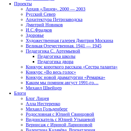
Проекты
Архив «Лицея». 2000 — 2003
Русский Север
Архитектура Петрозаводска
Дмитрий Новиков
И.С.Фрадков
Здоровье
Художественная галерея Дмитрия Москина
Великая Отечественная. 1941 — 1945
Педагогика С. Артемьевой
Педагогика школы
Педагогика двора
Конкурс короткого рассказа «Сестра таланта»
Конкурс «Во весь голос»
Конкурс новой драматургии «Ремарка»
Каким мы помним август 1991-го…
Михаил Швейцер
Блоги
Блог Лицея
Алла Нестеренко
Михаил Гольденберг
Родословная с Юлией Свинцовой
Видоискатель с Юлией Утышевой
Вернисаж с Ириной Ларионовой
Валентина Калачёва. Впечатления