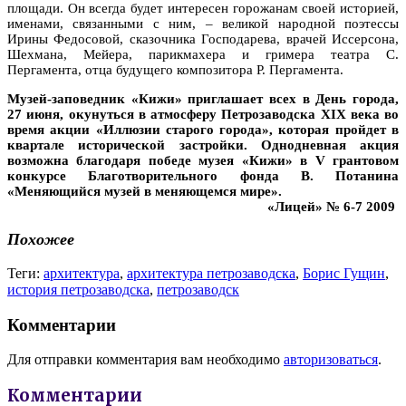
площади. Он всегда будет интересен горожанам своей историей,
именами, связанными с ним, – великой народной поэтессы
Ирины Федосовой, сказочника Господарева, врачей Иссерсона,
Шехмана, Мейера, парикмахера и гримера театра С.
Пергамента, отца будущего композитора Р. Пергамента.
Музей-заповедник «Кижи» приглашает всех в День города,
27 июня, окунуться в атмосферу Петрозаводска XIX века во
время акции «Иллюзии старого города», которая пройдет в
квартале исторической застройки. Однодневная акция
возможна благодаря победе музея «Кижи» в V грантовом
конкурсе Благотворительного фонда В. Потанина
«Меняющийся музей в меняющемся мире».
«Лицей» № 6-7 2009
Похожее
Теги:
архитектура
,
архитектура петрозаводска
,
Борис Гущин
,
история петрозаводска
,
петрозаводск
Комментарии
Для отправки комментария вам необходимо
авторизоваться
.
Комментарии