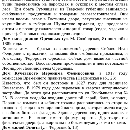
туши перевозились на пароходах и буксирах к местам сплава
леса. Три брата Румянцевы из Тверской губернии занимались
снабжением продуктами и товарами лесозаготовителей. Они
имели восемь лавок в Гостином дворе, регулярно выезжали на
крупнейшие в губернии Шуньгские ярмарки, где предлагали
оптом и в розницу галантерею и шорный товар (седла, уздечки и
прочее). Сыновья продолжили дело отцов.
Дом наследников Ореховых
(ул. М. Слободская, 8) постройки
1889 года.
Хозяева дома – братья из заонежской деревни Сибово Иван
Федорович, приказчик, занимавшийся скобяным промыслом, и
Александр Федорович Ореховы. Сейчас дом является частной
собственностью. Восстановлен проживающим в нем потомком –
Леонидом Леонидовичем Ореховым.
Дом Кучевского Иеронима Феликсович
а
, в 1917 году
комиссара Временного правительства (Неглинская наб., 23)
Известно, что был он построен в 1827 году для лесничего
Кучевского. В 1979 году дом перевезен в квартал исторической
застройки. До этого дом располагался по ул. Куйбышева под №
23. В состав усадьбы входили дровяной сарай, баня, колодец.
Парадные комнаты и кабинет хозяина располагались со стороны
главного фасада и в уширенной части дома, которая имела входы
на обоих боковых фасадах. Здание деревянное, одноэтажное, с
мезонином. В плане имеет форму креста. Двустворчатая
филенчатая дверь фланкирована по бокам двумя узкими окнами.
Дом жилой Эглита
(ул. Федосовой, 13)