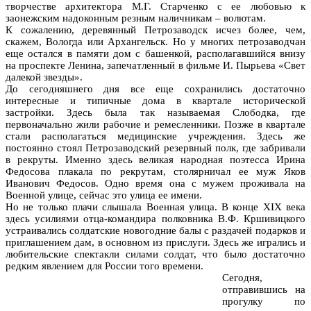
творчестве архитектора М.Г. Старченко с ее любовью к
заонежским надоконным резным наличникам – волютам.
К сожалению, деревянный Петрозаводск исчез более, чем,
скажем, Вологда или Архангельск. Но у многих петрозаводчан
еще остался в памяти дом с башенкой, располагавшийся внизу
на проспекте Ленина, запечатленный в фильме И. Пырьева «Свет
далекой звезды».
До сегодняшнего дня все еще сохранились достаточно
интересные и типичные дома в квартале исторической
застройки. Здесь была так называемая Слободка, где
первоначально жили рабочие и ремесленники. Позже в квартале
стали располагаться медицинские учреждения. Здесь же
постоянно стоял Петрозаводский резервный полк, где забривали
в рекруты. Именно здесь великая народная поэтесса Ирина
Федосова плакала по рекрутам, столярничал ее муж Яков
Иванович Федосов. Одно время она с мужем проживала на
Военной улице, сейчас это улица ее имени.
Но не только плачи слышала Военная улица. В конце XIX века
здесь усилиями отца-командира полковника В.Ф. Кршивицкого
устраивались солдатские новогодние балы с раздачей подарков и
приглашением дам, в основном из прислуги. Здесь же игрались и
любительские спектакли силами солдат, что было достаточно
редким явлением для России того времени.
Сегодня,
отправившись на
прогулку по