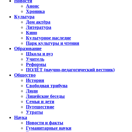
Новости
Анонс
Хроника
Культура
Дом актёра
Литература
Кино
Культурное наследие
Парк культуры и чтения
Образование
Школа и вуз
Учитель
Реформы
ПОЛЁТ (научно-педагогический вестник)
Общество
История
Свободная трибуна
Люди
Лицейские беседы
Семья и дети
Путешествие
Утраты
Наука
Новости и факты
Гуманитарные науки