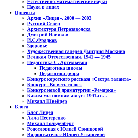
Естественно-математические науки
Наука в лицах
Проекты
Архив «Лицея». 2000 — 2003
Русский Север
Архитектура Петрозаводска
Дмитрий Новиков
И.С.Фрадков
Здоровье
Художественная галерея Дмитрия Москина
Великая Отечественная. 1941 — 1945
Педагогика С. Артемьевой
Педагогика школы
Педагогика двора
Конкурс короткого рассказа «Сестра таланта»
Конкурс «Во весь голос»
Конкурс новой драматургии «Ремарка»
Каким мы помним август 1991-го…
Михаил Швейцер
Блоги
Блог Лицея
Алла Нестеренко
Михаил Гольденберг
Родословная с Юлией Свинцовой
Видоискатель с Юлией Утышевой