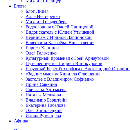
Михаил Швейцер
Блоги
Блог Лицея
Алла Нестеренко
Михаил Гольденберг
Родословная с Юлией Свинцовой
Видоискатель с Юлией Утышевой
Вернисаж с Ириной Ларионовой
Валентина Калачёва. Впечатления
Лариса Хенинен
Олег Гальченко
Культурный променад с Зоей Арнаутовой
Путешествуем с Лидией Винокуровой
Лазурный Берег без пафоса с Александрой Озолино
«Задние мысли» Кирилла Олюшкина
Застолье с Владимиром Софиенко
Ирина Савкина
Светлана Артемьева
Наталья Мешкова
Владимир Берштейн
Екатерина Габалова
Олег Липовецкий
Илона Румянцева
Афиша