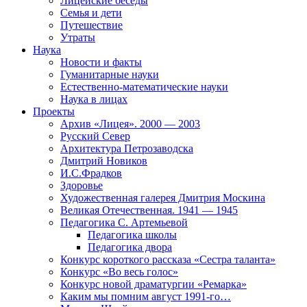
Лицейские беседы
Семья и дети
Путешествие
Утраты
Наука
Новости и факты
Гуманитарные науки
Естественно-математические науки
Наука в лицах
Проекты
Архив «Лицея». 2000 — 2003
Русский Север
Архитектура Петрозаводска
Дмитрий Новиков
И.С.Фрадков
Здоровье
Художественная галерея Дмитрия Москина
Великая Отечественная. 1941 — 1945
Педагогика С. Артемьевой
Педагогика школы
Педагогика двора
Конкурс короткого рассказа «Сестра таланта»
Конкурс «Во весь голос»
Конкурс новой драматургии «Ремарка»
Каким мы помним август 1991-го…