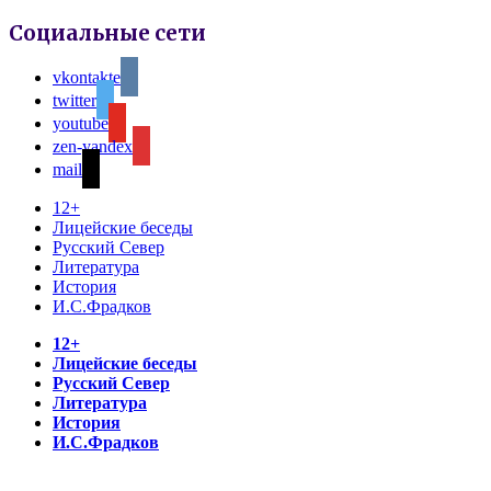
Социальные сети
vkontakte
twitter
youtube
zen-yandex
mail
12+
Лицейские беседы
Русский Север
Литература
История
И.С.Фрадков
12+
Лицейские беседы
Русский Север
Литература
История
И.С.Фрадков