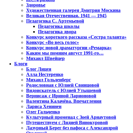
Здоровье
Художественная галерея Дмитрия Москина
Великая Отечественная. 1941 — 1945
Педагогика С. Артемьевой
Педагогика школы
Педагогика двора
Конкурс короткого рассказа «Сестра таланта»
Конкурс «Во весь голос»
Конкурс новой драматургии «Ремарка»
Каким мы помним август 1991-го…
Михаил Швейцер
Блоги
Блог Лицея
Алла Нестеренко
Михаил Гольденберг
Родословная с Юлией Свинцовой
Видоискатель с Юлией Утышевой
Вернисаж с Ириной Ларионовой
Валентина Калачёва. Впечатления
Лариса Хенинен
Олег Гальченко
Культурный променад с Зоей Арнаутовой
Путешествуем с Лидией Винокуровой
Лазурный Берег без пафоса с Александрой