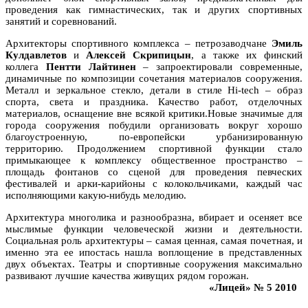
проведения как гимнастических, так и других спортивных
занятий и соревнований.
Архитекторы спортивного комплекса – петрозаводчане
Эмиль
Кулдавлетов
и
Алексей Скрипицын
, а также их финский
коллега
Пентти Лайтинен
– запроектировали современные,
динамичные по композиции сочетания материалов сооружения.
Металл и зеркальное стекло, детали в стиле Hi-tech – образ
спорта, света и праздника. Качество работ, отделочных
материалов, оснащение вне всякой критики.Новые значимые для
города сооружения побудили организовать вокруг хорошо
благоустроенную, по-европейски урбанизированную
территорию. Продолжением спортивной функции стало
примыкающее к комплексу общественное пространство –
площадь фонтанов со сценой для проведения певческих
фестивалей и арки-карийоны с колокольчиками, каждый час
исполняющими какую-нибудь мелодию.
Архитектура многолика и разнообразна, вбирает и осеняет все
мыслимые функции человеческой жизни и деятельности.
Социальная роль архитектуры – самая ценная, самая почетная, и
именно эта ее ипостась нашла воплощение в представленных
двух объектах. Театры и спортивные сооружения максимально
развивают лучшие качества живущих рядом горожан.
«Лицей» № 5 2010