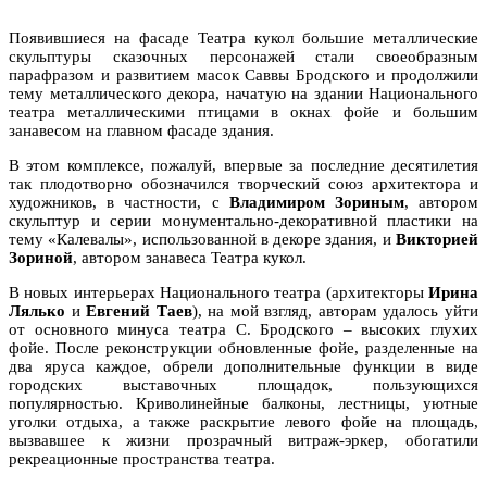
Появившиеся на фасаде Театра кукол большие металлические
скульптуры сказочных персонажей стали своеобразным
парафразом и развитием масок Саввы Бродского и продолжили
тему металлического декора, начатую на здании Национального
театра металлическими птицами в окнах фойе и большим
занавесом на главном фасаде здания.
В этом комплексе, пожалуй, впервые за последние десятилетия
так плодотворно обозначился творческий союз архитектора и
художников, в частности, с
Владимиром Зориным
, автором
скульптур и серии монументально-декоративной пластики на
тему «Калевалы», использованной в декоре здания, и
Викторией
Зориной
, автором занавеса Театра кукол.
В новых интерьерах Национального театра (архитекторы
Ирина
Лялько
и
Евгений Таев
), на мой взгляд, авторам удалось уйти
от основного минуса театра С. Бродского – высоких глухих
фойе. После реконструкции обновленные фойе, разделенные на
два яруса каждое, обрели дополнительные функции в виде
городских выставочных площадок, пользующихся
популярностью. Криволинейные балконы, лестницы, уютные
уголки отдыха, а также раскрытие левого фойе на площадь,
вызвавшее к жизни прозрачный витраж-эркер, обогатили
рекреационные пространства театра.