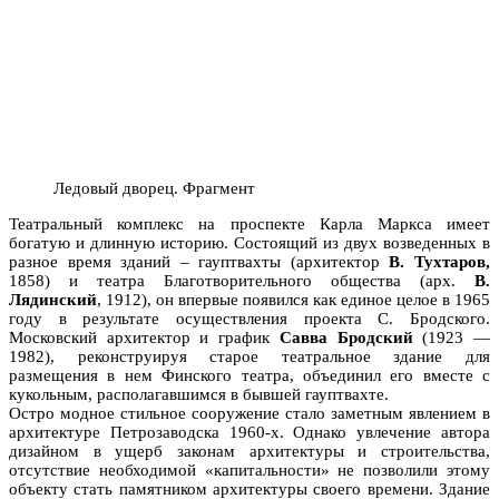
Ледовый дворец. Фрагмент
Театральный комплекс на проспекте Карла Маркса имеет
богатую и длинную историю. Состоящий из двух возведенных в
разное время зданий – гауптвахты (архитектор
В. Тухтаров,
1858) и театра Благотворительного общества (арх.
В.
Лядинский
, 1912), он впервые появился как единое целое в 1965
году в результате осуществления проекта С. Бродского.
Московский архитектор и график
Савва Бродский
(1923 —
1982), реконструируя старое театральное здание для
размещения в нем Финского театра, объединил его вместе с
кукольным, располагавшимся в бывшей гауптвахте.
Остро модное стильное сооружение стало заметным явлением в
архитектуре Петрозаводска 1960-х. Однако увлечение автора
дизайном в ущерб законам архитектуры и строительства,
отсутствие необходимой «капитальности» не позволили этому
объекту стать памятником архитектуры своего времени. Здание