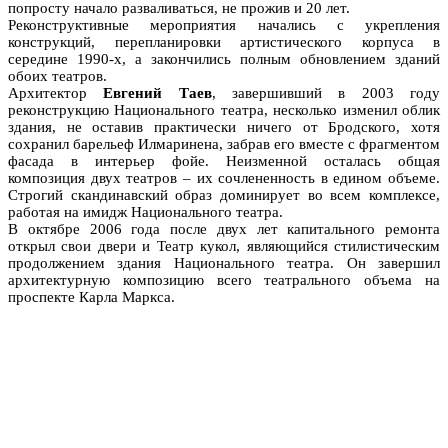
попросту начало разваливаться, не прожив и 20 лет.
Реконструктивные мероприятия начались с укрепления
конструкций, перепланировки артистического корпуса в
середине 1990-х, а закончились полным обновлением зданий
обоих театров.
Архитектор
Евгений Таев
, завершивший в 2003 году
реконструкцию Национального театра, несколько изменил облик
здания, не оставив практически ничего от Бродского, хотя
сохранил барельеф Илмаринена, забрав его вместе с фрагментом
фасада в интерьер фойе. Неизменной осталась общая
композиция двух театров – их сочлененность в едином объеме.
Строгий скандинавский образ доминирует во всем комплексе,
работая на имидж Национального театра.
В октябре 2006 года после двух лет капитального ремонта
открыл свои двери и Театр кукол, являющийся стилистическим
продолжением здания Национального театра. Он завершил
архитектурную композицию всего театрального объема на
проспекте Карла Маркса.