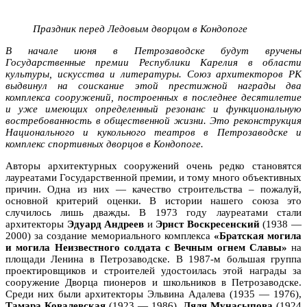
Праздник перед Ледовым дворцом в Кондопоге
В начале июня в Петрозаводске будут вручены
Государственные премии Республики Карелия в области
культуры, искусства и литературы. Союз архитекторов РК
выдвинул на соискание этой престижной награды два
комплекса сооружений, построенных в последнее десятилетие
и уже имеющих определенный резонанс и функциональную
востребованность в общественной жизни. Это реконструкция
Национального и кукольного театров в Петрозаводске и
комплекс спортивных дворцов в Кондопоге.
Авторы архитектурных сооружений очень редко становятся
лауреатами Государственной премии, и тому много объективных
причин. Одна из них — качество строительства – пожалуй,
основной критерий оценки. В истории нашего союза это
случилось лишь дважды. В 1973 году лауреатами стали
архитекторы
Эдуард Андреев
и
Эрнст Воскресенский
(1938 —
2000) за создание мемориального комплекса
«Братская могила
и могила Неизвестного солдата с Вечным огнем Славы»
на
площади Ленина в Петрозаводске. В 1987-м большая группа
проектировщиков и строителей удостоилась этой награды за
сооружение Дворца пионеров и школьников в Петрозаводске.
Среди них были архитекторы Эльвина Адалева (1935 — 1976),
Тамара Ковалевская
(1923 — 1986),
Ляля Мунасыпова
(1924