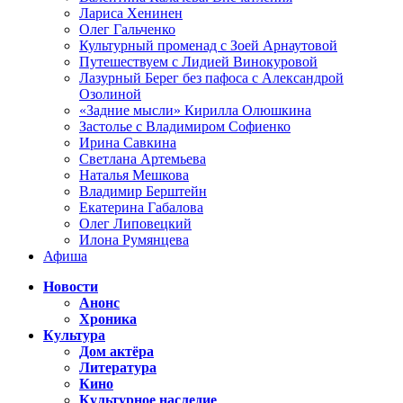
Лариса Хенинен
Олег Гальченко
Культурный променад с Зоей Арнаутовой
Путешествуем с Лидией Винокуровой
Лазурный Берег без пафоса с Александрой
Озолиной
«Задние мысли» Кирилла Олюшкина
Застолье с Владимиром Софиенко
Ирина Савкина
Светлана Артемьева
Наталья Мешкова
Владимир Берштейн
Екатерина Габалова
Олег Липовецкий
Илона Румянцева
Афиша
Новости
Анонс
Хроника
Культура
Дом актёра
Литература
Кино
Культурное наследие