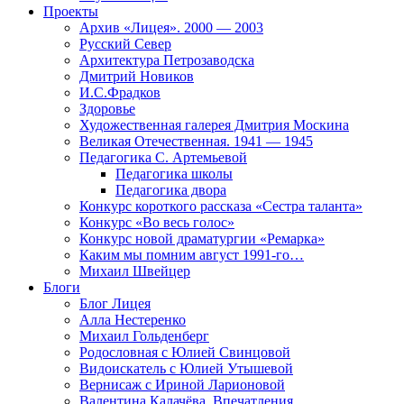
Проекты
Архив «Лицея». 2000 — 2003
Русский Север
Архитектура Петрозаводска
Дмитрий Новиков
И.С.Фрадков
Здоровье
Художественная галерея Дмитрия Москина
Великая Отечественная. 1941 — 1945
Педагогика С. Артемьевой
Педагогика школы
Педагогика двора
Конкурс короткого рассказа «Сестра таланта»
Конкурс «Во весь голос»
Конкурс новой драматургии «Ремарка»
Каким мы помним август 1991-го…
Михаил Швейцер
Блоги
Блог Лицея
Алла Нестеренко
Михаил Гольденберг
Родословная с Юлией Свинцовой
Видоискатель с Юлией Утышевой
Вернисаж с Ириной Ларионовой
Валентина Калачёва. Впечатления