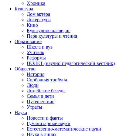
Хроника
Культура
Дом актёра
Литература
Кино
Культурное наследие
Парк культуры и чтения
Образование
Школа и вуз
Учитель
Реформы
ПОЛЁТ (научно-педагогический вестник)
Общество
История
Свободная трибуна
Люди
Лицейские беседы
Семья и дети
Путешествие
Утраты
Наука
Новости и факты
Гуманитарные науки
Естественно-математические науки
Наука в лицах