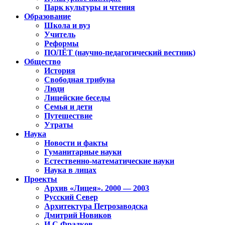
Парк культуры и чтения
Образование
Школа и вуз
Учитель
Реформы
ПОЛЁТ (научно-педагогический вестник)
Общество
История
Свободная трибуна
Люди
Лицейские беседы
Семья и дети
Путешествие
Утраты
Наука
Новости и факты
Гуманитарные науки
Естественно-математические науки
Наука в лицах
Проекты
Архив «Лицея». 2000 — 2003
Русский Север
Архитектура Петрозаводска
Дмитрий Новиков
И.С.Фрадков