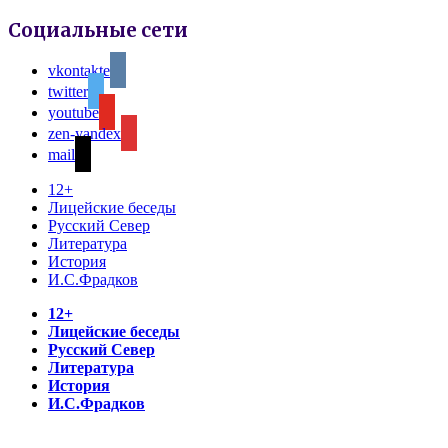
Социальные сети
vkontakte
twitter
youtube
zen-yandex
mail
12+
Лицейские беседы
Русский Север
Литература
История
И.С.Фрадков
12+
Лицейские беседы
Русский Север
Литература
История
И.С.Фрадков