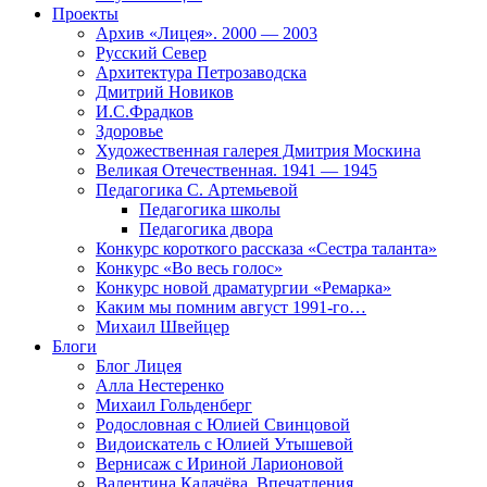
Проекты
Архив «Лицея». 2000 — 2003
Русский Север
Архитектура Петрозаводска
Дмитрий Новиков
И.С.Фрадков
Здоровье
Художественная галерея Дмитрия Москина
Великая Отечественная. 1941 — 1945
Педагогика С. Артемьевой
Педагогика школы
Педагогика двора
Конкурс короткого рассказа «Сестра таланта»
Конкурс «Во весь голос»
Конкурс новой драматургии «Ремарка»
Каким мы помним август 1991-го…
Михаил Швейцер
Блоги
Блог Лицея
Алла Нестеренко
Михаил Гольденберг
Родословная с Юлией Свинцовой
Видоискатель с Юлией Утышевой
Вернисаж с Ириной Ларионовой
Валентина Калачёва. Впечатления