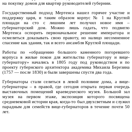
на покупку домов для квартир руководителей губернии.
Государственный подход Мертенса нашел горячее участие и
поддержку царя, и таким образом корпус № 1 на Круглой
площади на сто с лишним лет получил новое имя –
губернаторский дом. Можно лишь гадать, что подвигло
Мертенса оспорить первоначальное решение императора и
осмелиться доказывать свою правоту, но налицо несомненное
спасение как здания, так и всего ансамбля Круглой площади.
Работы по «обращению большого каменного погоревшего
корпуса в жилые покои для жительства губернатору и вице-
губернатору» начались в 1805 году под руководством и по
проекту губернского архитектора академика Михаила Березина
(1757 — после 1830) и были завершены спустя два года.
Губернаторы стали селиться в левой половине дома, а вице-
губернаторы – в правой, где сегодня открыта первая очередь
выставочных помещений краеведческого музея. Большой зал
музея на первом этаже, экспозиция которого посвящена
средневековой истории края, когда-то был двухсветным и служил
парадным для семейств вице-губернаторов в течение почти 50
лет.