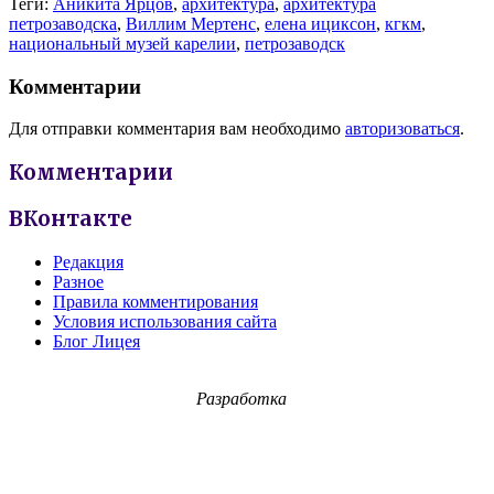
Теги:
Аникита Ярцов
,
архитектура
,
архитектура
петрозаводска
,
Виллим Мертенс
,
елена ициксон
,
кгкм
,
национальный музей карелии
,
петрозаводск
Комментарии
Для отправки комментария вам необходимо
авторизоваться
.
Комментарии
ВКонтакте
Редакция
Разное
Правила комментирования
Условия использования сайта
Блог Лицея
Разработка