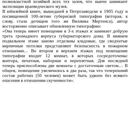
полновластной хозяйкой всех тех залов, что нынче занимают
экспозиции краеведческого музея.
В юбилейной книге, вышедшей в Петрозаводске в 1905 году и
посвященной 100-летию губернской типографии (которая, к
слову, стала детищем того же Виллима Мертенса), автор
восторженно описывает обновленную типографию:
«Она теперь имеет помещение в 3-х этажах и занимает добрую
треть громадного корпуса губернаторского дома. В нижнем
подвальном этаже заново отделаны кладовые, где сводчатые
кирпичные потолки представляют безопасность в пожарном
отношении… Во втором и верхнем этажах под помещение
типографии входит 12 комнат, в которых сосредоточены:
контора, печатная, наборная и переплетная. Для последней
теперь приспособлены две комнаты с достаточным светом… В
общем, помещение увеличилось в два раза, так что теперешний
состав рабочих (50 человек) может быть удвоен без всякого
опасения в отношении скученности».