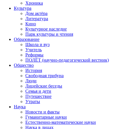
Хроника
Культура
Дом актёра
Литература
Кино
Культурное наследие
Парк культуры и чтения
Образование
Школа и вуз
Учитель
Реформы
ПОЛЁТ (научно-педагогический вестник)
Общество
История
Свободная трибуна
Люди
Лицейские беседы
Семья и дети
Путешествие
Утраты
Наука
Новости и факты
Гуманитарные науки
Естественно-математические науки
Наука в лицах