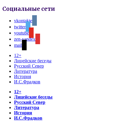
Социальные сети
vkontakte
twitter
youtube
zen-yandex
mail
12+
Лицейские беседы
Русский Север
Литература
История
И.С.Фрадков
12+
Лицейские беседы
Русский Север
Литература
История
И.С.Фрадков