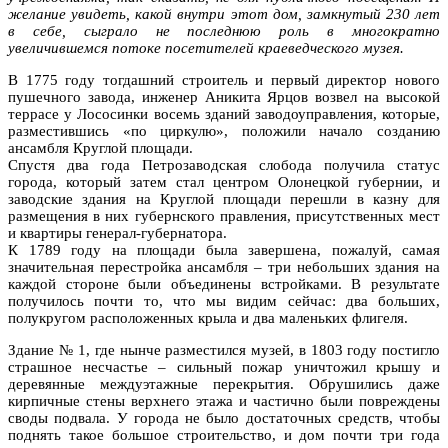
желание увидеть, какой внутри этот дом, замкнутый 230 лет
в себе, сыграло не последнюю роль в многократно
увеличившемся потоке посетителей краеведческого музея.
В 1775 году тогдашний строитель и первый директор нового
пушечного завода, инженер Аникита Ярцов возвел на высокой
террасе у Лососинки восемь зданий заводоуправления, которые,
разместившись «по циркулю», положили начало созданию
ансамбля Круглой площади.
Спустя два года Петрозаводская слобода получила статус
города, который затем стал центром Олонецкой губернии, и
заводские здания на Круглой площади перешли в казну для
размещения в них губернского правления, присутственных мест
и квартиры генерал-губернатора.
К 1789 году на площади была завершена, пожалуй, самая
значительная перестройка ансамбля – три небольших здания на
каждой стороне были объединены встройками. В результате
получилось почти то, что мы видим сейчас: два больших,
полукругом расположенных крыла и два маленьких флигеля.
Здание № 1, где нынче разместился музей, в 1803 году постигло
страшное несчастье – сильный пожар уничтожил крышу и
деревянные междуэтажные перекрытия. Обрушились даже
кирпичные стены верхнего этажа и частично были повреждены
своды подвала. У города не было достаточных средств, чтобы
поднять такое большое строительство, и дом почти три года