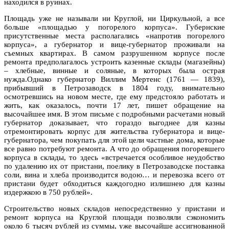
находился в руинах.
Площадь уже не называли ни Круглой, ни Циркульной, а все
больше «площадью у погорелого корпуса». Губернские
присутственные места располагались «напротив погорелого
корпуса», а губернатор и вице-губернатор проживали на
съемных квартирах. В самом разрушенном корпусе после
ремонта предполагалось устроить казенные склады (магазейны)
– хлебные, винные и соляные, в которых была острая
нужда.Однако губернатор Виллим Мертенс (1761 — 1839),
прибывший в Петрозаводск в 1804 году, внимательно
осмотревшись на новом месте, где ему предстояло работать и
жить, как оказалось, почти 17 лет, пишет обращение на
высочайшее имя. В этом письме с подробными расчетами новый
губернатор доказывает, что гораздо выгоднее для казны
отремонтировать корпус для жительства губернатора и вице-
губернатора, чем покупать для этой цели частные дома, которые
все равно потребуют ремонта. А что до обращения погоревшего
корпуса в склады, то здесь «встречается особливое неудобство
по удалению их от пристани, поелику в Петрозаводске поставка
соли, вина и хлеба производится водою… и перевозка всего от
пристани будет обходиться каждогодно излишнею для казны
издержкою в 750 рублей».
Строительство новых складов непосредственно у пристани и
ремонт корпуса на Круглой площади позволяли сэкономить
около 6 тысяч рублей из суммы, уже высочайше ассигнованной