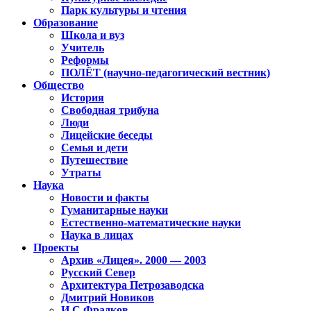
Парк культуры и чтения
Образование
Школа и вуз
Учитель
Реформы
ПОЛЁТ (научно-педагогический вестник)
Общество
История
Свободная трибуна
Люди
Лицейские беседы
Семья и дети
Путешествие
Утраты
Наука
Новости и факты
Гуманитарные науки
Естественно-математические науки
Наука в лицах
Проекты
Архив «Лицея». 2000 — 2003
Русский Север
Архитектура Петрозаводска
Дмитрий Новиков
И.С.Фрадков