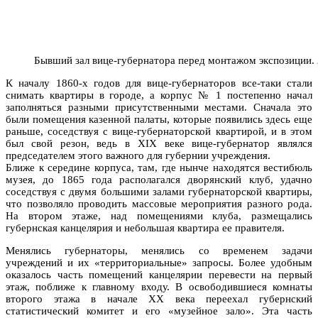
Бывший зал вице-губернатора перед монтажом экспозиции. 
К началу 1860-х годов для вице-губернаторов все-таки стали
снимать квартиры в городе, а корпус № 1 постепенно начал
заполняться разными присутственными местами. Сначала это
были помещения казенной палаты, которые появились здесь еще
раньше, соседствуя с вице-губернаторской квартирой, и в этом
был свой резон, ведь в XIX веке вице-губернатор являлся
председателем этого важного для губернии учреждения.
Ближе к середине корпуса, там, где нынче находятся вестибюль
музея, до 1865 года располагался дворянский клуб, удачно
соседствуя с двумя большими залами губернаторской квартиры,
что позволяло проводить массовые мероприятия разного рода.
На втором этаже, над помещениями клуба, размещались
губернская канцелярия и небольшая квартира ее правителя.
Менялись губернаторы, менялись со временем задачи
учреждений и их «территориальные» запросы. Более удобным
оказалось часть помещений канцелярии перевести на первый
этаж, поближе к главному входу. В освободившиеся комнаты
второго этажа в начале ХХ века переехал губернский
статистический комитет и его «музейное зало». Эта часть