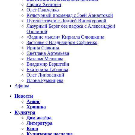
Лариса Хенинен
Олег Гальченко
Культурный променад с Зоей Арнаутовой
Путешествуем с Лидией Винокуровой
Лазурный Берег без пафоса с Александрой
Озолиной
«Задние мысли» Кирилла Олюшкина
Застолье с Владимиром Софиенко
Ирина Савкина
Светлана Артемьева
Наталья Мешкова
Владимир Берштейн
Екатерина Габалова
Олег Липовецкий
Илона Румянцева
Афиша
Новости
Анонс
Хроника
Культура
Дом актёра
Литература
Кино
Культурное наследие