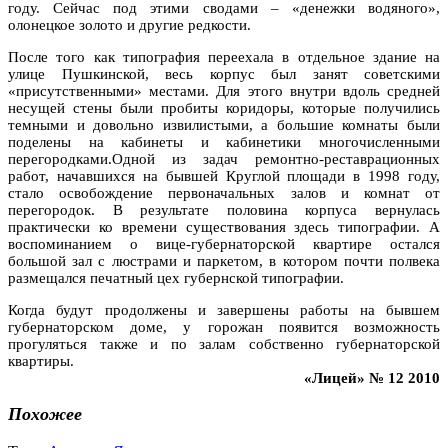
году. Сейчас под этими сводами – «денежки водяного»,
олонецкое золото и другие редкости.
После того как типография переехала в отдельное здание на
улице Пушкинской, весь корпус был занят советскими
«присутственными» местами. Для этого внутри вдоль средней
несущей стены были пробиты коридоры, которые получились
темными и довольно извилистыми, а большие комнаты были
поделены на кабинеты и кабинетики многочисленными
перегородками.Одной из задач ремонтно-реставрационных
работ, начавшихся на бывшей Круглой площади в 1998 году,
стало освобождение первоначальных залов и комнат от
перегородок. В результате половина корпуса вернулась
практически ко времени существования здесь типографии. А
воспоминанием о вице-губернаторской квартире остался
большой зал с люстрами и паркетом, в котором почти полвека
размещался печатный цех губернской типографии.
Когда будут продолжены и завершены работы на бывшем
губернаторском доме, у горожан появится возможность
прогуляться также и по залам собственно губернаторской
квартиры.
«Лицей» № 12 2010
Похожее