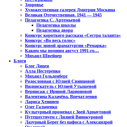
Здоровье
Художественная галерея Дмитрия Москина
Великая Отечественная. 1941 — 1945
Педагогика С. Артемьевой
Педагогика школы
Педагогика двора
Конкурс короткого рассказа «Сестра таланта»
Конкурс «Во весь голос»
Конкурс новой драматургии «Ремарка»
Каким мы помним август 1991-го…
Михаил Швейцер
Блоги
Блог Лицея
Алла Нестеренко
Михаил Гольденберг
Родословная с Юлией Свинцовой
Видоискатель с Юлией Утышевой
Вернисаж с Ириной Ларионовой
Валентина Калачёва. Впечатления
Лариса Хенинен
Олег Гальченко
Культурный променад с Зоей Арнаутовой
Путешествуем с Лидией Винокуровой
Лазурный Берег без пафоса с Александрой