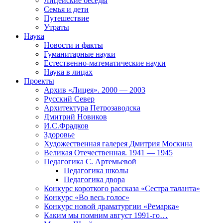
Лицейские беседы
Семья и дети
Путешествие
Утраты
Наука
Новости и факты
Гуманитарные науки
Естественно-математические науки
Наука в лицах
Проекты
Архив «Лицея». 2000 — 2003
Русский Север
Архитектура Петрозаводска
Дмитрий Новиков
И.С.Фрадков
Здоровье
Художественная галерея Дмитрия Москина
Великая Отечественная. 1941 — 1945
Педагогика С. Артемьевой
Педагогика школы
Педагогика двора
Конкурс короткого рассказа «Сестра таланта»
Конкурс «Во весь голос»
Конкурс новой драматургии «Ремарка»
Каким мы помним август 1991-го…