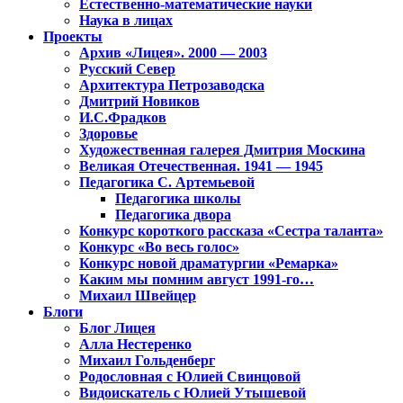
Естественно-математические науки
Наука в лицах
Проекты
Архив «Лицея». 2000 — 2003
Русский Север
Архитектура Петрозаводска
Дмитрий Новиков
И.С.Фрадков
Здоровье
Художественная галерея Дмитрия Москина
Великая Отечественная. 1941 — 1945
Педагогика С. Артемьевой
Педагогика школы
Педагогика двора
Конкурс короткого рассказа «Сестра таланта»
Конкурс «Во весь голос»
Конкурс новой драматургии «Ремарка»
Каким мы помним август 1991-го…
Михаил Швейцер
Блоги
Блог Лицея
Алла Нестеренко
Михаил Гольденберг
Родословная с Юлией Свинцовой
Видоискатель с Юлией Утышевой