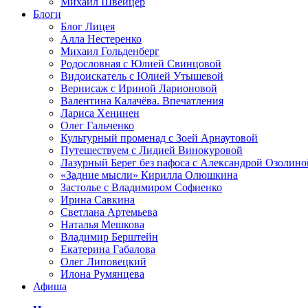
Михаил Швейцер
Блоги
Блог Лицея
Алла Нестеренко
Михаил Гольденберг
Родословная с Юлией Свинцовой
Видоискатель с Юлией Утышевой
Вернисаж с Ириной Ларионовой
Валентина Калачёва. Впечатления
Лариса Хенинен
Олег Гальченко
Культурный променад с Зоей Арнаутовой
Путешествуем с Лидией Винокуровой
Лазурный Берег без пафоса с Александрой Озолино
«Задние мысли» Кирилла Олюшкина
Застолье с Владимиром Софиенко
Ирина Савкина
Светлана Артемьева
Наталья Мешкова
Владимир Берштейн
Екатерина Габалова
Олег Липовецкий
Илона Румянцева
Афиша