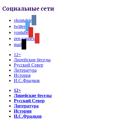
Социальные сети
vkontakte
twitter
youtube
zen-yandex
mail
12+
Лицейские беседы
Русский Север
Литература
История
И.С.Фрадков
12+
Лицейские беседы
Русский Север
Литература
История
И.С.Фрадков