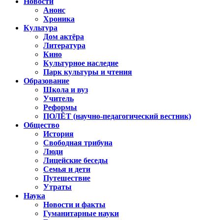
Новости
Анонс
Хроника
Культура
Дом актёра
Литература
Кино
Культурное наследие
Парк культуры и чтения
Образование
Школа и вуз
Учитель
Реформы
ПОЛЁТ (научно-педагогический вестник)
Общество
История
Свободная трибуна
Люди
Лицейские беседы
Семья и дети
Путешествие
Утраты
Наука
Новости и факты
Гуманитарные науки