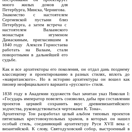
много жилых домов для
Петербурга, Минска, Чернигова.
Знакомство с настоятелем
Сергиевской пустыни близ
Петербурга, а затем встреча с
настоятелем Валаамского
монастыря игуменом
Дамаскиным, пригласившим в
1840 году Алексея Горностаева
работать на Валаам, стали
поворотными в дальнейшей его
судьбе.
Как и все архитекторы его поколения, он отдал дань позднему
классицизму и проектированию в разных стилях, вплоть до
«мавританского». Но в историю архитектуры он вошел как
пионер неофициального варианта «русского» стиля.
1838 году в Академии художеств был зачитан указ Николая I:
«Государь император повелеть соизволил, дабы при составлении
проектов церквей сохранить вкус древневизантийского
зодчества, руководствоваться чертежами К. Тона».
Архитектор Тон разработал целый альбом типовых проектов
пятиглавых крестовокупольных храмов, в которых он нашел
особый стиль, соединяющий архитектуру Руси XVII века с
византийской. К слову, Святодуховский собор, выстроенный в