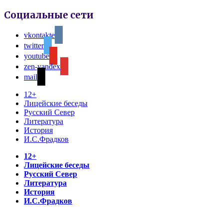
Социальные сети
vkontakte
twitter
youtube
zen-yandex
mail
12+
Лицейские беседы
Русский Север
Литература
История
И.С.Фрадков
12+
Лицейские беседы
Русский Север
Литература
История
И.С.Фрадков