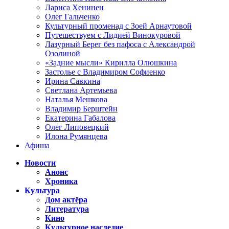
Лариса Хенинен
Олег Гальченко
Культурный променад с Зоей Арнаутовой
Путешествуем с Лидией Винокуровой
Лазурный Берег без пафоса с Александрой
Озолиной
«Задние мысли» Кирилла Олюшкина
Застолье с Владимиром Софиенко
Ирина Савкина
Светлана Артемьева
Наталья Мешкова
Владимир Берштейн
Екатерина Габалова
Олег Липовецкий
Илона Румянцева
Афиша
Новости
Анонс
Хроника
Культура
Дом актёра
Литература
Кино
Культурное наследие