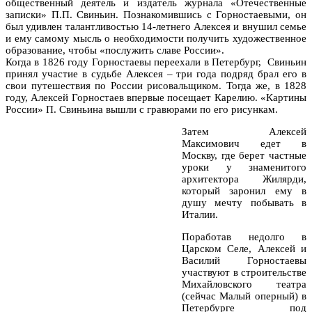
общественный деятель и издатель журнала «Отечественные
записки» П.П. Свиньин. Познакомившись с Горностаевыми, он
был удивлен талантливостью 14-летнего Алексея и внушил семье
и ему самому мысль о необходимости получить художественное
образование, чтобы «послужить славе России».
Когда в 1826 году Горностаевы переехали в Петербург, Свиньин
принял участие в судьбе Алексея – три года подряд брал его в
свои путешествия по России рисовальщиком. Тогда же, в 1828
году, Алексей Горностаев впервые посещает Карелию. «Картины
России» П. Свиньина вышли с гравюрами по его рисункам.
Затем Алексей
Максимович едет в
Москву, где берет частные
уроки у знаменитого
архитектора Жилярди,
который заронил ему в
душу мечту побывать в
Италии.
Поработав недолго в
Царском Селе, Алексей и
Василий Горностаевы
участвуют в строительстве
Михайловского театра
(сейчас Малый оперный) в
Петербурге под