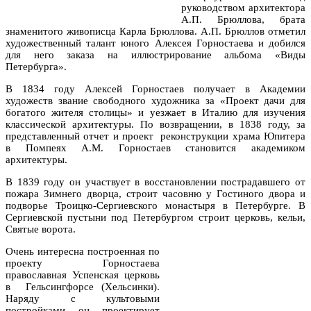
руководством архитектора
А.П. Брюллова, брата
знаменитого живописца Карла Брюллова. А.П. Брюллов отметил
художественный талант юного Алексея Горностаева и добился
для него заказа на иллюстрирование альбома «Виды
Петербурга».
В 1834 году Алексей Горностаев получает в Академии
художеств звание свободного художника за «Проект дачи для
богатого жителя столицы» и уезжает в Италию для изучения
классической архитектуры. По возвращении, в 1838 году, за
представленный отчет и проект реконструкции храма Юпитера
в Помпеях А.М. Горностаев становится академиком
архитектуры.
В 1839 году он участвует в восстановлении пострадавшего от
пожара Зимнего дворца, строит часовню у Гостиного двора и
подворье Троицко-Сергиевского монастыря в Петербурге. В
Сергиевской пустыни под Петербургом строит церковь, кельи,
Святые ворота.
Очень интересна построенная по
проекту Горностаева
православная Успенская церковь
в Гельсингфорсе (Хельсинки).
Наряду с культовыми
постройками он проектирует