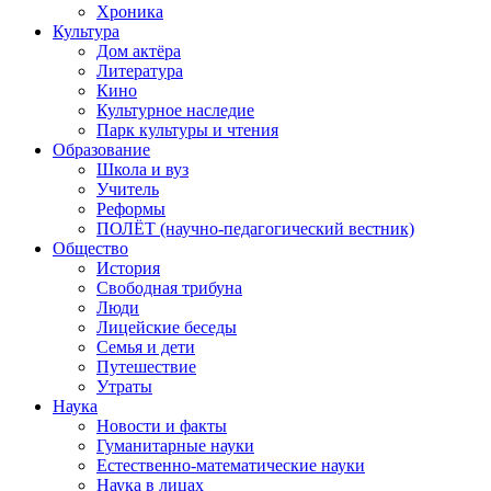
Хроника
Культура
Дом актёра
Литература
Кино
Культурное наследие
Парк культуры и чтения
Образование
Школа и вуз
Учитель
Реформы
ПОЛЁТ (научно-педагогический вестник)
Общество
История
Свободная трибуна
Люди
Лицейские беседы
Семья и дети
Путешествие
Утраты
Наука
Новости и факты
Гуманитарные науки
Естественно-математические науки
Наука в лицах