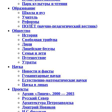
Парк культуры и чтения
Образование
Школа и вуз
Учитель
Реформы
ПОЛЁТ (научно-педагогический вестник)
Общество
История
Свободная трибуна
Люди
Лицейские беседы
Семья и дети
Путешествие
Утраты
Наука
Новости и факты
Гуманитарные науки
Естественно-математические науки
Наука в лицах
Проекты
Архив «Лицея». 2000 — 2003
Русский Север
Архитектура Петрозаводска
Дмитрий Новиков
И.С.Фрадков