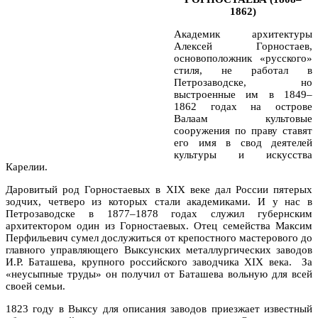
1862)
Академик архитектуры
Алексей Горностаев,
основоположник «русского»
стиля, не работал в
Петрозаводске, но
выстроенные им в 1849–
1862 годах на острове
Валаам культовые
сооружения по праву ставят
его имя в свод деятелей
культуры и искусства
Карелии.
Даровитый род Горностаевых в XIX веке дал России пятерых
зодчих, четверо из которых стали академиками. И у нас в
Петрозаводске в 1877–1878 годах служил губернским
архитектором один из Горностаевых. Отец семейства Максим
Перфильевич сумел дослужиться от крепостного мастерового до
главного управляющего Выксунских металлургических заводов
И.Р. Баташева, крупного российского заводчика XIX века. За
«неусыпные труды» он получил от Баташева вольную для всей
своей семьи.
1823 году в Выксу для описания заводов приезжает известный