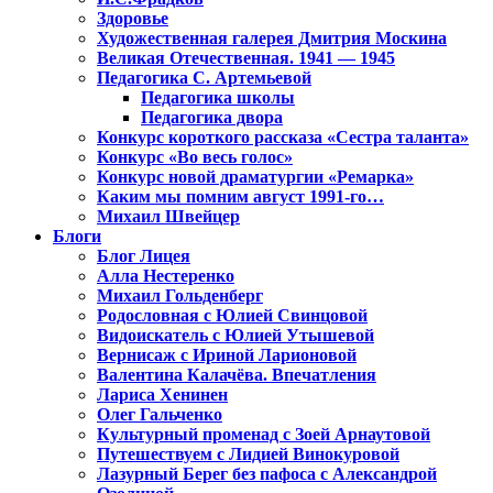
Здоровье
Художественная галерея Дмитрия Москина
Великая Отечественная. 1941 — 1945
Педагогика С. Артемьевой
Педагогика школы
Педагогика двора
Конкурс короткого рассказа «Сестра таланта»
Конкурс «Во весь голос»
Конкурс новой драматургии «Ремарка»
Каким мы помним август 1991-го…
Михаил Швейцер
Блоги
Блог Лицея
Алла Нестеренко
Михаил Гольденберг
Родословная с Юлией Свинцовой
Видоискатель с Юлией Утышевой
Вернисаж с Ириной Ларионовой
Валентина Калачёва. Впечатления
Лариса Хенинен
Олег Гальченко
Культурный променад с Зоей Арнаутовой
Путешествуем с Лидией Винокуровой
Лазурный Берег без пафоса с Александрой