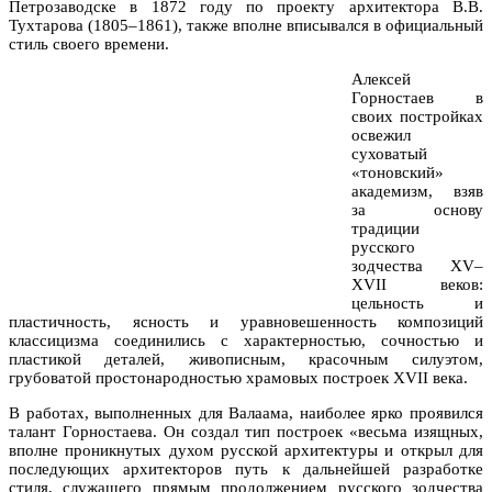
Петрозаводске в 1872 году по проекту архитектора В.В.
Тухтарова (1805–1861), также вполне вписывался в официальный
стиль своего времени.
Алексей
Горностаев в
своих постройках
освежил
суховатый
«тоновский»
академизм, взяв
за основу
традиции
русского
зодчества XV–
XVII веков:
цельность и
пластичность, ясность и уравновешенность композиций
классицизма соединились с характерностью, сочностью и
пластикой деталей, живописным, красочным силуэтом,
грубоватой простонародностью храмовых построек XVII века.
В работах, выполненных для Валаама, наиболее ярко проявился
талант Горностаева. Он создал тип построек «весьма изящных,
вполне проникнутых духом русской архитектуры и открыл для
последующих архитекторов путь к дальнейшей разработке
стиля, служащего прямым продолжением русского зодчества