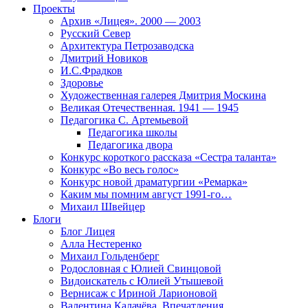
Проекты
Архив «Лицея». 2000 — 2003
Русский Север
Архитектура Петрозаводска
Дмитрий Новиков
И.С.Фрадков
Здоровье
Художественная галерея Дмитрия Москина
Великая Отечественная. 1941 — 1945
Педагогика С. Артемьевой
Педагогика школы
Педагогика двора
Конкурс короткого рассказа «Сестра таланта»
Конкурс «Во весь голос»
Конкурс новой драматургии «Ремарка»
Каким мы помним август 1991-го…
Михаил Швейцер
Блоги
Блог Лицея
Алла Нестеренко
Михаил Гольденберг
Родословная с Юлией Свинцовой
Видоискатель с Юлией Утышевой
Вернисаж с Ириной Ларионовой
Валентина Калачёва. Впечатления