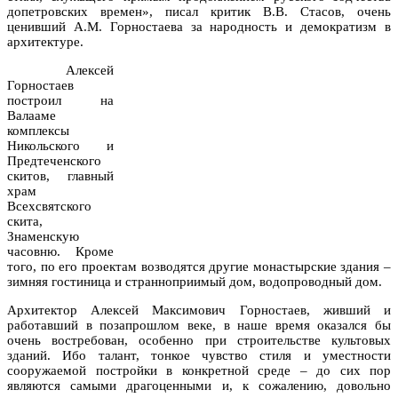
допетровских времен», писал критик В.В. Стасов, очень
ценивший А.М. Горностаева за народность и демократизм в
архитектуре.
Алексей
Горностаев
построил на
Валааме
комплексы
Никольского и
Предтеченского
скитов, главный
храм
Всехсвятского
скита,
Знаменскую
часовню. Кроме
того, по его проектам возводятся другие монастырские здания –
зимняя гостиница и странноприимый дом, водопроводный дом.
Архитектор Алексей Максимович Горностаев, живший и
работавший в позапрошлом веке, в наше время оказался бы
очень востребован, особенно при строительстве культовых
зданий. Ибо талант, тонкое чувство стиля и уместности
сооружаемой постройки в конкретной среде – до сих пор
являются самыми драгоценными и, к сожалению, довольно