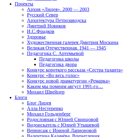
Проекты
Архив «Лицея». 2000 — 2003
Русский Север
Архитектура Петрозаводска
Дмитрий Новиков
И.С.Фрадков
Здоровье
Художественная галерея Дмитрия Москина
Великая Отечественная. 1941 — 1945
Педагогика С. Артемьевой
Педагогика школы
Педагогика двора
Конкурс короткого рассказа «Сестра таланта»
Конкурс «Во весь голос»
Конкурс новой драматургии «Ремарка»
Каким мы помним август 1991-го…
Михаил Швейцер
Блоги
Блог Лицея
Алла Нестеренко
Михаил Гольденберг
Родословная с Юлией Свинцовой
Видоискатель с Юлией Утышевой
Вернисаж с Ириной Ларионовой
Валентина Калачёва. Впечатления