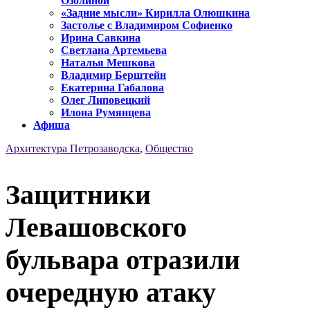
Озолиной
«Задние мысли» Кирилла Олюшкина
Застолье с Владимиром Софиенко
Ирина Савкина
Светлана Артемьева
Наталья Мешкова
Владимир Берштейн
Екатерина Габалова
Олег Липовецкий
Илона Румянцева
Афиша
Архитектура Петрозаводска
,
Общество
Защитники
Левашовского
бульвара отразили
очередную атаку