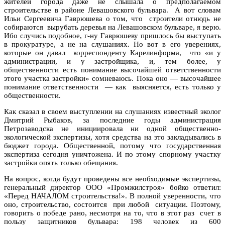
жителей города даже не слышала о предполагаемом
строительстве в районе Левашовского бульвара. А вот словам
Ильи Сергеевича Гаврюшева о том, что строители отнюдь не
собираются вырубать деревья на Левашовском бульваре, я верю.
Ибо случись подобное, г-ну Гаврюшеву пришлось бы выступать
в прокуратуре, а не на слушаниях. Но вот в его уверениях,
которые он давал корреспонденту Карелинформа, что «и у
администрации, и у застройщика, и, тем более, у
общественности есть понимание высочайшей ответственности
этого участка застройки» сомневаюсь. Пока оно — высочайшее
понимание ответственности — как выясняется, есть только у
общественности.
Как сказал в своем выступлении на слушаниях известный эколог
Дмитрий Рыбаков, за последние годы администрация
Петрозаводска не инициировала ни одной общественно-
экологической экспертизы, хотя средства на это закладывались в
бюджет города. Общественной, потому что государственная
экспертиза сегодня уничтожена. И по этому спорному участку
застройки опять только обещания.
На вопрос, когда будут проведены все необходимые экспертизы,
генеральный директор ООО «Промжилстроя» бойко ответил:
«Перед НАЧАЛОМ строительства!». В полной уверенности, что
оно, строительство, состоится при любой ситуации. Поэтому,
говорить о победе рано, несмотря на то, что в этот раз счет в
пользу защитников бульвара: 198 человек из 600