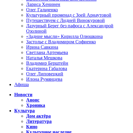
Лариса Хенинен
Олег Гальченко
Культурный променад с Зоей Арнаутовой
Путешествуем с Лидией Винокуровой
Лазурный Берег без пафоса с Александрой
Озолиной
«Задние мысли» Кирилла Олюшкина
Застолье с Владимиром Софиенко
Ирина Савкина
Светлана Артемьева
Наталья Мешкова
Владимир Берштейн
Екатерина Габалова
Олег Липовецкий
Илона Румянцева
Афиша
Новости
Анонс
Хроника
Культура
Дом актёра
Литература
Кино
Культурное наследие