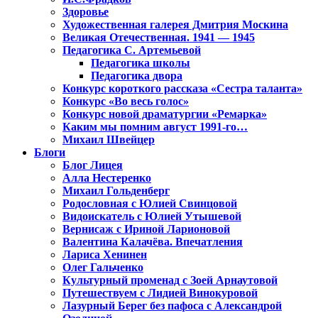
Здоровье
Художественная галерея Дмитрия Москина
Великая Отечественная. 1941 — 1945
Педагогика С. Артемьевой
Педагогика школы
Педагогика двора
Конкурс короткого рассказа «Сестра таланта»
Конкурс «Во весь голос»
Конкурс новой драматургии «Ремарка»
Каким мы помним август 1991-го…
Михаил Швейцер
Блоги
Блог Лицея
Алла Нестеренко
Михаил Гольденберг
Родословная с Юлией Свинцовой
Видоискатель с Юлией Утышевой
Вернисаж с Ириной Ларионовой
Валентина Калачёва. Впечатления
Лариса Хенинен
Олег Гальченко
Культурный променад с Зоей Арнаутовой
Путешествуем с Лидией Винокуровой
Лазурный Берег без пафоса с Александрой