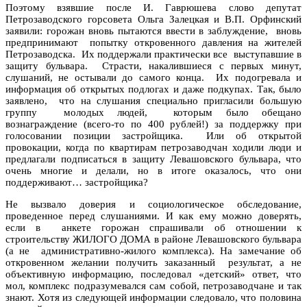
Поэтому взявшие после И. Гаврюшева слово депутат
Петрозаводского горсовета Ольга Залецкая и В.П. Орфинский
заявили: горожан вновь пытаются ввести в заблуждение, вновь
предпринимают попытку откровенного давления на жителей
Петрозаводска. Их поддержали практически все выступавшие в
защиту бульвара. Страсти, накалившиеся с первых минут,
слушаний, не остывали до самого конца. Их подогревала и
информация об открытых подлогах и даже подкупах. Так, было
заявлено, что на слушания специально пригласили большую
группу молодых людей, которым было обещано
вознаграждение (всего-то по 400 рублей!) за поддержку при
голосовании позиции застройщика. Или об открытой
провокации, когда по квартирам петрозаводчан ходили люди и
предлагали подписаться в защиту Левашовского бульвара, что
очень многие и делали, но в итоге оказалось, что они
поддерживают… застройщика?
Не вызвало доверия и социологическое обследование,
проведенное перед слушаниями. И как ему можно доверять,
если в анкете горожан спрашивали об отношении к
строительству ЖИЛОГО ДОМА в районе Левашовского бульвара
(а не административно-жилого комплекса). На замечание об
откровенном желании получить заказанный результат, а не
объективную информацию, последовал «детский» ответ, что
мол, комплекс подразумевался сам собой, петрозаводчане и так
знают. Хотя из следующей информации следовало, что половина