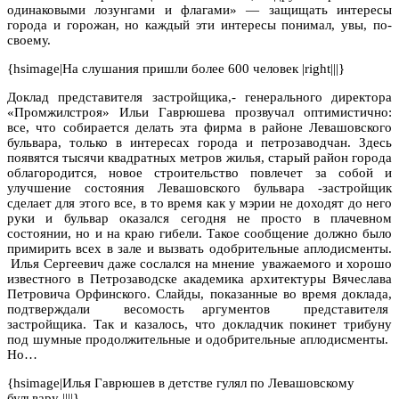
одинаковыми лозунгами и флагами» — защищать интересы
города и горожан, но каждый эти интересы понимал, увы, по-
своему.
{hsimage|На слушания пришли более 600 человек |right|||}
Доклад представителя застройщика,- генерального директора
«Промжилстроя» Ильи Гаврюшева прозвучал оптимистично:
все, что собирается делать эта фирма в районе Левашовского
бульвара, только в интересах города и петрозаводчан. Здесь
появятся тысячи квадратных метров жилья, старый район города
облагородится, новое строительство повлечет за собой и
улучшение состояния Левашовского бульвара -застройщик
сделает для этого все, в то время как у мэрии не доходят до него
руки и бульвар оказался сегодня не просто в плачевном
состоянии, но и на краю гибели. Такое сообщение должно было
примирить всех в зале и вызвать одобрительные аплодисменты.
Илья Сергеевич даже сослался на мнение уважаемого и хорошо
известного в Петрозаводске академика архитектуры Вячеслава
Петровича Орфинского. Слайды, показанные во время доклада,
подтверждали весомость аргументов представителя
застройщика. Так и казалось, что докладчик покинет трибуну
под шумные продолжительные и одобрительные аплодисменты.
Но…
{hsimage|Илья Гаврюшев в детстве гулял по Левашовскому
бульвару ||||}