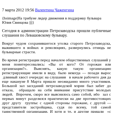
7 марта 2012 19:56
Валентина Чаженгина
{hsimage|На трибуне лидер движения в поддержку бульвара
Юлия Свинцова ||||}
Сегодня в администрации Петрозаводска прошли публичные
слушания по Левашовскому бульвару.
Вокруг чудом сохранившегося уголка старого Петрозаводска,
выжившего в войнах и революциях, развернулись отнюдь не
бульварные страсти.
Во время регистрации перед началом общественных слушаний у
меня поинтересовались: «Вы от кого? От горожан или
организации?». Выяснять, какую такую организацию
регистрирующие имели в виду, было некогда — позади вырос
длинный хвост очереди: на слушания в начале рабочего дня да
еще накануне 8 Марта пришло неожиданно много участников.
Большой зал заседаний петрозаводской мэрии был забит до
отказа, обращало на себя внимание присутствие молодых
людей. Впрочем, скоро все выяснилось само собой, ибо зал с
первых минут разделился практически на две противостоящих
друг другу группы: с одной стороны горожане, с другой —
представители застройщика, судя по всему, той самой
таинственной организации. И хотя и те, и другие пришли «с