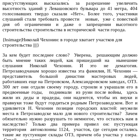
присутствующих высказались за разрешение увеличить
высотность зданий у Левашовского бульвара до 41 метра, 404
голосовавших твердо сказали «Нет». Более того, участники
слушаний стали требовать провести новые, уже с повесткой
дня об ограничении и даже о запрещении высотного
строительства строительства в исторической части города.
{hsimage|Николай Чехонин: в городе хватает участков для
строительства ||||}
За кем будет последнее слово? Уверена, решающим должно
быть мнение таких людей, как пришедший на нынешние
слушания Николай Чехонин. И это не демагогия.
Петрозаводчанам хорошо известна эта фамилия, Н. Чехонин —
представитель большой династии мастеровых людей,
работавших еще на Петровском, Александровском заводах, ОТЗ.
300 лет они отдали своему городу, строили и украшали его в
предвоенные годы, поднимали из руин после войны, здесь
жили их деды и прадеды, они надеются, чтобы их внуки и
правнуки тоже будут гордиться родным Петрозаводском. Вот и
удивляется Н. Чехонин позиции городских властей: неужели
места в Петрозаводске мало для нового строительства? Зачем
обязательно нужно разрушать то немногое, что осталось нам в
наследство? Только два примера привел он: пустующая
территория автоколонны 1124, участок, где сегодня остались
такие же пустующие склады ОТЗ, причем оба участка у озера.
Строй — не хочу!