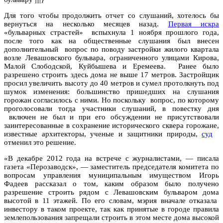
Для того чтобы продолжить отчет со слушаний, хотелось бы
вернуться на несколько месяцев назад.
Первая искра
«бульварных страстей» вспыхнула 1 ноября прошлого года,
после того как на общественные слушания был внесен
дополнительный вопрос по поводу застройки жилого квартала
возле Левашовского бульвара, ограниченного улицами Кирова,
Малой Слободской, Куйбышева и Еремеева. Ранее было
разрешено строить здесь дома не выше 17 метров. Застройщик
просил увеличить высоту до 40 метров и сумел протолкнуть под
шумок изменения: большинство пришедших на слушания
горожан согласилось с ними. Но поскольку вопрос, по которому
проголосовали тогда участники слушаний, в повестку дня
включен не был и при его обсуждении не присутствовали
заинтересованные в сохранение исторического сквера горожане,
известные архитекторы, ученые и защитники природы,
суд
отменил это решение.
«В декабре 2012 года на встрече с журналистами, — писала
газета «Перозаводск», — заместитель председателя комитета по
вопросам управления муниципальным имуществом Игорь
Фадеев рассказал о том, каким образом было получено
разрешение строить рядом с Левашовским бульваром дома
высотой в 11 этажей. По его словам, мэрия вначале отказала
инвестору в таком проекте, так как принятые в городе правила
землепользования запрещали строить в этом месте дома высокой