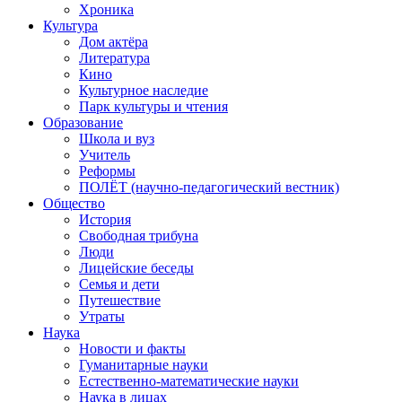
Хроника
Культура
Дом актёра
Литература
Кино
Культурное наследие
Парк культуры и чтения
Образование
Школа и вуз
Учитель
Реформы
ПОЛЁТ (научно-педагогический вестник)
Общество
История
Свободная трибуна
Люди
Лицейские беседы
Семья и дети
Путешествие
Утраты
Наука
Новости и факты
Гуманитарные науки
Естественно-математические науки
Наука в лицах