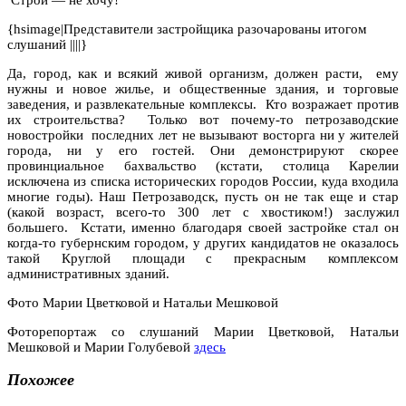
{hsimage|Представители застройщика разочарованы итогом
слушаний ||||}
Да, город, как и всякий живой организм, должен расти, ему
нужны и новое жилье, и общественные здания, и торговые
заведения, и развлекательные комплексы. Кто возражает против
их строительства? Только вот почему-то петрозаводские
новостройки последних лет не вызывают восторга ни у жителей
города, ни у его гостей. Они демонстрируют скорее
провинциальное бахвальство (кстати, столица Карелии
исключена из списка исторических городов России, куда входила
многие годы). Наш Петрозаводск, пусть он не так еще и стар
(какой возраст, всего-то 300 лет с хвостиком!) заслужил
большего. Кстати, именно благодаря своей застройке стал он
когда-то губернским городом, у других кандидатов не оказалось
такой Круглой площади с прекрасным комплексом
административных зданий.
Фото Марии Цветковой и Натальи Мешковой
Фоторепортаж со слушаний Марии Цветковой, Натальи
Мешковой и Марии Голубевой
здесь
Похожее