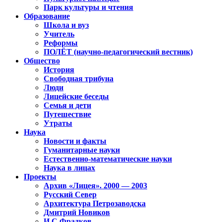
Парк культуры и чтения
Образование
Школа и вуз
Учитель
Реформы
ПОЛЁТ (научно-педагогический вестник)
Общество
История
Свободная трибуна
Люди
Лицейские беседы
Семья и дети
Путешествие
Утраты
Наука
Новости и факты
Гуманитарные науки
Естественно-математические науки
Наука в лицах
Проекты
Архив «Лицея». 2000 — 2003
Русский Север
Архитектура Петрозаводска
Дмитрий Новиков
И.С.Фрадков