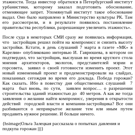
этажности. Тогда инвестор обратился в Петербургский институт
урбанистики, которому заказал подготовить обоснование,
отменяющее запрет. Упомянутый институт такое обоснование
выдал. Оно было направлено в Министерство культуры РК. Там
его рассмотрели, и в результате появилось постановление
правительства республики, разрешающее увеличить этажность».
После суда в некоторых СМИ сразу же появилась информация,
что застройщик решил пойти на компромисс и снизить высоту
застройки. Кстати, в день слушаний 7 марта в газете «МК» в
Карелии» опубликовано интервью И. Гаврюшева, в котором он
подтвердил, что застройщик, выслушав во время круглого стола
мнения архитекторов, экологов, представителей мэрии и
горсовета, заявил о своей готовности изменить проект. Этот
новый измененный проект и продемонстрировали на слайдах,
показанных сегождня во время его доклада. Победа горожан?
Как сказать. Ибо в повестку дня общественных слушаний 7
марта был вновь, по сути, заявлен вопрос… о разрешении
строительства зданий этажностью до 40 метров. А как же тогда
заявления о желании найти компромисс, уверения в открытости
действий городской власти и компании-застройщика? Все они
разбиваются о неприкрытое желание тем или иным путем
продавить нужное решение. И больше ничего.
{hsimage|Ольга Залецкая рассказала о попытках давления и
подкупа горожан ||||}