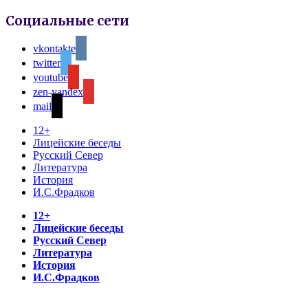
Социальные сети
vkontakte
twitter
youtube
zen-yandex
mail
12+
Лицейские беседы
Русский Север
Литература
История
И.С.Фрадков
12+
Лицейские беседы
Русский Север
Литература
История
И.С.Фрадков