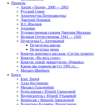
Проекты
Архив «Лицея». 2000 — 2003
Русский Север
Архитектура Петрозаводска
Дмитрий Новиков
И.С.Фрадков
Здоровье
Художественная галерея Дмитрия Москина
Великая Отечественная. 1941 — 1945
Педагогика С. Артемьевой
Педагогика школы
Педагогика двора
Конкурс короткого рассказа «Сестра таланта»
Конкурс «Во весь голос»
Конкурс новой драматургии «Ремарка»
Каким мы помним август 1991-го…
Михаил Швейцер
Блоги
Блог Лицея
Алла Нестеренко
Михаил Гольденберг
Родословная с Юлией Свинцовой
Видоискатель с Юлией Утышевой
Вернисаж с Ириной Ларионовой
Валентина Калачёва. Впечатления