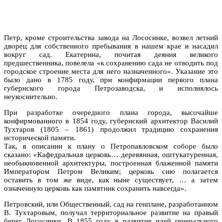
Петр, кроме строительства завода на Лососинке, возвел летний
дворец для собственного пребывания в нашем крае и насадил
вокруг сад. Екатерина, почитая деяния великого
предшественника, повелела «к сохранению сада не отводить под
городское строение места для него назначенного». Указание это
было дано в 1785 году, при конфирмации первого плана
губернского города Петрозаводска, и исполнялось
неукоснительно.
При разработке очередного плана города, высочайше
конфирмованного в 1854 году, губернский архитектор Василий
Тухтаров (1805 – 1861) продолжил традицию сохранения
исторической памяти.
Так, в описании к плану о Петропавловском соборе было
сказано: «Кафедральная церковь… деревянная, оштукатуренная,
необыкновенной архитектуры, построенная блаженной памяти
Императором Петром Великим; церковь сию полагается
оставить в том же виде, как ныне существует, … а затем
означенную церковь как памятник сохранить навсегда».
Петровский, или Общественный, сад на генплане, разработанном
В. Тухтаровым, получал территориальное развитие на правый
берег Лососинки. В 1855 году в развитие идей генерального