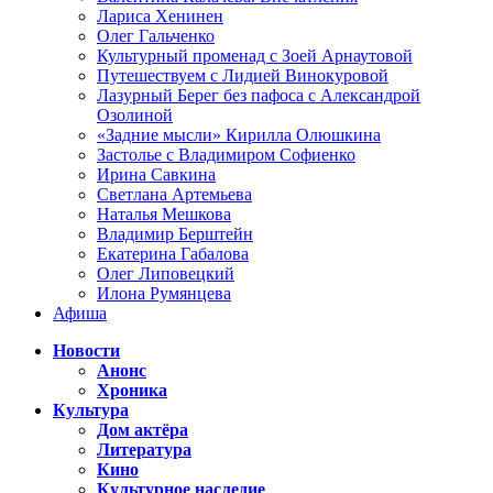
Лариса Хенинен
Олег Гальченко
Культурный променад с Зоей Арнаутовой
Путешествуем с Лидией Винокуровой
Лазурный Берег без пафоса с Александрой
Озолиной
«Задние мысли» Кирилла Олюшкина
Застолье с Владимиром Софиенко
Ирина Савкина
Светлана Артемьева
Наталья Мешкова
Владимир Берштейн
Екатерина Габалова
Олег Липовецкий
Илона Румянцева
Афиша
Новости
Анонс
Хроника
Культура
Дом актёра
Литература
Кино
Культурное наследие