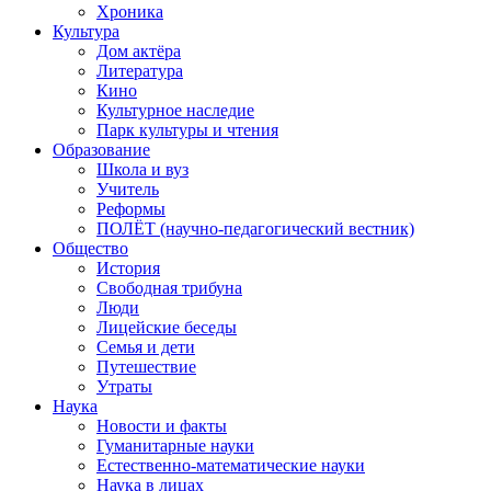
Хроника
Культура
Дом актёра
Литература
Кино
Культурное наследие
Парк культуры и чтения
Образование
Школа и вуз
Учитель
Реформы
ПОЛЁТ (научно-педагогический вестник)
Общество
История
Свободная трибуна
Люди
Лицейские беседы
Семья и дети
Путешествие
Утраты
Наука
Новости и факты
Гуманитарные науки
Естественно-математические науки
Наука в лицах