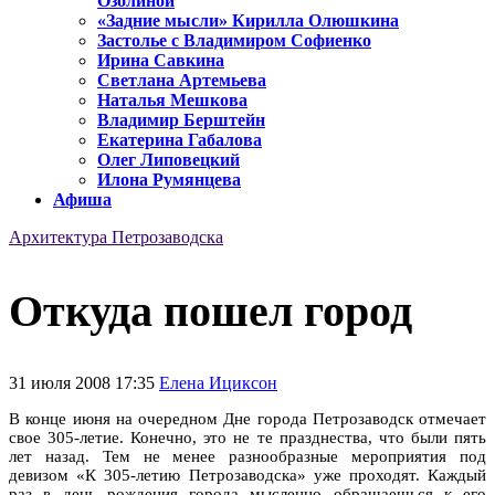
Озолиной
«Задние мысли» Кирилла Олюшкина
Застолье с Владимиром Софиенко
Ирина Савкина
Светлана Артемьева
Наталья Мешкова
Владимир Берштейн
Екатерина Габалова
Олег Липовецкий
Илона Румянцева
Афиша
Архитектура Петрозаводска
Откуда пошел город
31 июля 2008 17:35
Елена Ициксон
В конце июня на очередном Дне города Петрозаводск отмечает
свое 305-летие. Конечно, это не те празднества, что были пять
лет назад. Тем не менее разнообразные мероприятия под
девизом «К 305-летию Петрозаводска» уже проходят. Каждый
раз в день рождения города мысленно обращаешься к его