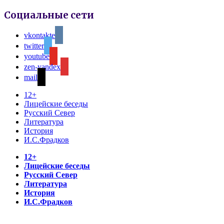
Социальные сети
vkontakte
twitter
youtube
zen-yandex
mail
12+
Лицейские беседы
Русский Север
Литература
История
И.С.Фрадков
12+
Лицейские беседы
Русский Север
Литература
История
И.С.Фрадков