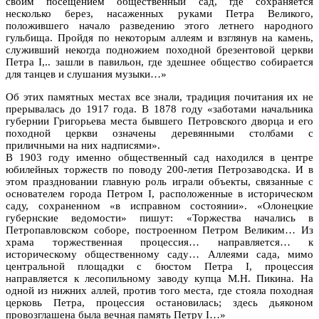
своим посещением общественный сад, где сохраняется
несколько берез, насаженных руками Петра Великого,
положившего начало разведению этого летнего народного
гульбища. Пройдя по некоторым аллеям и взглянув на камень,
служивший некогда подножием походной брезентовой церкви
Петра I,.. зашли в павильон, где здешнее общество собирается
для танцев и слушания музыки…»
Об этих памятных местах все знали, традиция почитания их не
прерывалась до 1917 года. В 1878 году «заботами начальника
губернии Григорьева места бывшего Петровского дворца и его
походной церкви означены деревянными столбами с
приличными на них надписями».
В 1903 году именно общественный сад находился в центре
юбилейных торжеств по поводу 200-летия Петрозаводска. И в
этом праздновании главную роль играли объекты, связанные с
основателем города Петром I, расположенные в историческом
саду, сохраненном «в исправном состоянии». «Олонецкие
губернские ведомости» пишут: «Торжества начались в
Петропавловском соборе, построенном Петром Великим… Из
храма торжественная процессия… направляется… к
историческому общественному саду… Аллеями сада, мимо
центральной площадки с бюстом Петра I, процессия
направляется к лесопильному заводу купца М.Н. Пикина. На
одной из нижних аллей, против того места, где стояла походная
церковь Петра, процессия остановилась; здесь дьяконом
провозглашена была вечная память Петру I…»