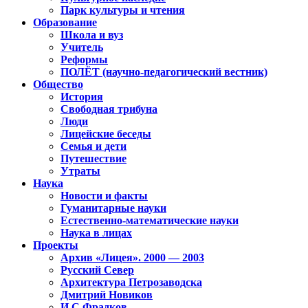
Парк культуры и чтения
Образование
Школа и вуз
Учитель
Реформы
ПОЛЁТ (научно-педагогический вестник)
Общество
История
Свободная трибуна
Люди
Лицейские беседы
Семья и дети
Путешествие
Утраты
Наука
Новости и факты
Гуманитарные науки
Естественно-математические науки
Наука в лицах
Проекты
Архив «Лицея». 2000 — 2003
Русский Север
Архитектура Петрозаводска
Дмитрий Новиков
И.С.Фрадков