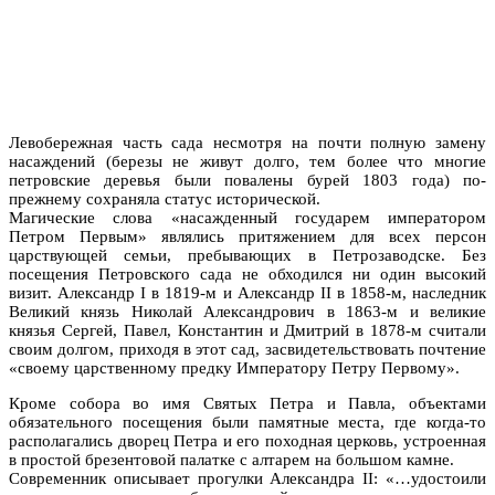
Левобережная часть сада несмотря на почти полную замену
насаждений (березы не живут долго, тем более что многие
петровские деревья были повалены бурей 1803 года) по-
прежнему сохраняла статус исторической.
Магические слова «насажденный государем императором
Петром Первым» являлись притяжением для всех персон
царствующей семьи, пребывающих в Петрозаводске. Без
посещения Петровского сада не обходился ни один высокий
визит. Александр I в 1819-м и Александр II в 1858-м, наследник
Великий князь Николай Александрович в 1863-м и великие
князья Сергей, Павел, Константин и Дмитрий в 1878-м считали
своим долгом, приходя в этот сад, засвидетельствовать почтение
«своему царственному предку Императору Петру Первому».
Кроме собора во имя Святых Петра и Павла, объектами
обязательного посещения были памятные места, где когда-то
располагались дворец Петра и его походная церковь, устроенная
в простой брезентовой палатке с алтарем на большом камне.
Современник описывает прогулки Александра II: «…удостоили