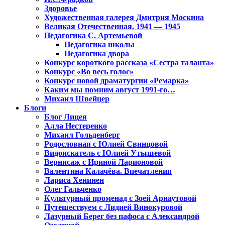
Здоровье
Художественная галерея Дмитрия Москина
Великая Отечественная. 1941 — 1945
Педагогика С. Артемьевой
Педагогика школы
Педагогика двора
Конкурс короткого рассказа «Сестра таланта»
Конкурс «Во весь голос»
Конкурс новой драматургии «Ремарка»
Каким мы помним август 1991-го…
Михаил Швейцер
Блоги
Блог Лицея
Алла Нестеренко
Михаил Гольденберг
Родословная с Юлией Свинцовой
Видоискатель с Юлией Утышевой
Вернисаж с Ириной Ларионовой
Валентина Калачёва. Впечатления
Лариса Хенинен
Олег Гальченко
Культурный променад с Зоей Арнаутовой
Путешествуем с Лидией Винокуровой
Лазурный Берег без пафоса с Александрой