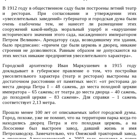
В 1912 году в общественном саду были построены летний театр
и ресторан. При согласовании и утверждении этих
«увеселительных заведений» губернатор и городская дума были
очень озабочены тем, не нанесет ли размещение этих
сооружений какой-нибудь моральный ущерб и «нарушение
исторического значения этого сада, насажденного императором
Петром Великим». Арендатору сада, возводившему эти здания,
было предписано: «причем где были церковь и дворец, никакие
строения не дозволяются. Равным образом не допускаются на
этих местах никакие предприятия увеселительного характера».
Городской архитектор Иван Маркушевич в 1915 году
докладывает в губернское правление о том, что постройки
увеселительного характера (театр и ресторан) выстроены на
достаточном расстоянии от памятных мест: «от ресторана до
места дворца Петра I – 48 сажень, до места походной церкви
императора – 65 сажень; от театра до места дворца – 40 сажень,
до походной церкви – 83 сажени». Для справки – 1 сажень
соответствует 2,13 метра.
Прошло менее 100 лет от описываемых забот городской думы.
Город, похоже, уже не помнит, что на территории парка когда-то
находились дворец Петра и его походная церковь, а на
Лососинке был выстроен завод, давший жизнь и имя
Петрозаводску. Замечательно, что Онежский тракторный завод,
в прошлом Александровский, в 2003 году поставил в парке