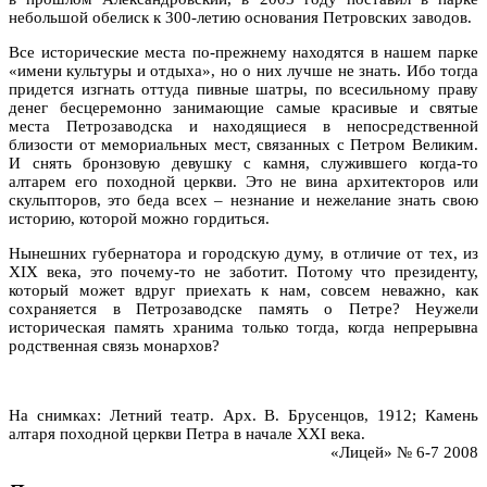
небольшой обелиск к 300-летию основания Петровских заводов.
Все исторические места по-прежнему находятся в нашем парке
«имени культуры и отдыха», но о них лучше не знать. Ибо тогда
придется изгнать оттуда пивные шатры, по всесильному праву
денег бесцеремонно занимающие самые красивые и святые
места Петрозаводска и находящиеся в непосредственной
близости от мемориальных мест, связанных с Петром Великим.
И снять бронзовую девушку с камня, служившего когда-то
алтарем его походной церкви. Это не вина архитекторов или
скульпторов, это беда всех – незнание и нежелание знать свою
историю, которой можно гордиться.
Нынешних губернатора и городскую думу, в отличие от тех, из
XIX века, это почему-то не заботит. Потому что президенту,
который может вдруг приехать к нам, совсем неважно, как
сохраняется в Петрозаводске память о Петре? Неужели
историческая память хранима только тогда, когда непрерывна
родственная связь монархов?
На снимках: Летний театр. Арх. В. Брусенцов, 1912; Камень
алтаря походной церкви Петра в начале XXI века.
«Лицей» № 6-7 2008