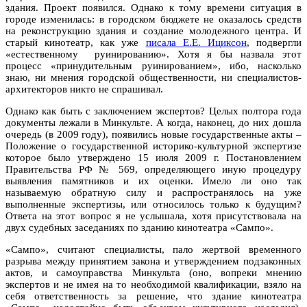
здания. Проект появился. Однако к тому времени ситуация в
городе изменилась: в городском бюджете не оказалось средств
на реконструкцию здания и создание молодежного центра. И
старый кинотеатр, как уже
писала Е.Е. Ициксон
, подвергли
«естественному руинированию». Хотя я бы назвала этот
процесс «принудительным руинированием», ибо, насколько
знаю, ни мнения городской общественности, ни специалистов-
архитекторов никто не спрашивал.
Однако как быть с заключением экспертов? Целых полтора года
документы лежали в Минкульте. А когда, наконец, до них дошла
очередь (в 2009 году), появились новые государственные акты –
Положение о государственной историко-культурной экспертизе
которое было утверждено 15 июля 2009 г. Постановлением
Правительства РФ № 569, определяющего иную процедуру
выявления памятников и их оценки. Имело ли оно так
называемую обратную силу и распространялось на уже
выполненные экспертизы, или относилось только к будущим?
Ответа на этот вопрос я не услышала, хотя присутствовала на
двух судебных заседаниях по зданию кинотеатра «Сампо».
«Сампо», считают специалисты, пало жертвой временного
разрыва между принятием закона и утверждением подзаконных
актов, и самоуправства Минкульта (оно, вопреки мнению
экспертов и не имея на то необходимой квалификации, взяло на
себя ответственность за решение, что здание кинотеатра