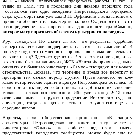
ЖСК «Невский» приготовился продолжать работы. И тут я
узнаю из СМИ, что в последние дни декабря прошлого года
состоялось еще одно заседание Петрозаводского городского
суда, куда обратился уже сам В.П. Орфинский с ходатайством о
принятии обеспечительных мер по зданию. Суд выносит на этот
раз определение «о… запрете сноса здания кинотеатра «Сампо»,
которое могут признать объектом культурного наследия»
.
Круг замкнулся? Но значит ли это, что результаты судебной
экспертизы все-таки подверглись на этот раз сомнению? И
почему тогда эти сомнения не приняли во внимание несколько
месяцев назад? Здесь-то где логика? А в новогодние дни, когда
вся страна была на каникулах, ЖСК «Невский» принялся дальше
очищать от бывшего кинотеатра «Сампо» площадку для нового
строительства. Доказав, что терпение и время все перетрут и
проторив тем самым дорогу другим. Пусть немного, но кое-
какие исторические здания в центре Петрозаводска остались. И
если поставить перед собой цель, то добиться их снесения
можно – на законном основании. Ибо уже в конце 2012 года
ответчики имели на руках определение Верховного суда по
апелляции, тогда как адвокат истца не получил его еще и в
середине января.
Впрочем, если общественная организация «В защиту
архитектуры Петрозаводска» не канет в лету вместе с
кинотеатром «Сампо», но соберет под свои знамена
представителей городского сообщества, можно будет еще на