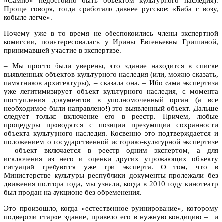
«Сампо» недостойно быть объектом культурного наследия).
Проще говоря, тогда сработало давнее русское: «Баба с возу,
кобыле легче».
Почему уже в то время не обеспокоились члены экспертной
комиссии, поинтересовалась у Ирины Евгеньевны Гришиной,
принимавшей участие в экспертизе.
– Мы просто были уверены, что здание находится в списке
выявленных объектов культурного наследия (или, можно сказать,
памятников архитектуры), – сказала она. – Ибо сама экспертиза
уже легитимизирует объект культурного наследия, с момента
поступления документов в уполномоченный орган (а все
необходимое были направлено!) это выявленный объект. Дальше
следует только включение его в реестр. Причем, любые
процедуры проводятся с позиции презумпции сохранности
объекта культурного наследия. Косвенно это подтверждается и
положением о государственной историко-культурной экспертизе
– объект включается в реестр одним экспертом, а для
исключения из него и оценки других угрожающих объекту
ситуаций требуются уже три эксперта. О том, что в
Министерстве культуры республики документы пролежали без
движения полтора года, мы узнали, когда в 2010 году кинотеатр
был продан на аукционе без обременения.
Это произошло, когда «естественное руинирование», которому
подвергли старое здание, привело его в нужную кондицию – и