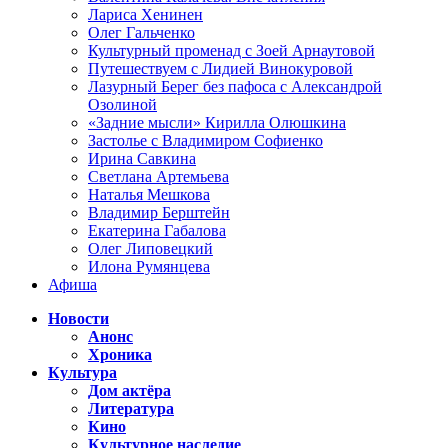
Лариса Хенинен
Олег Гальченко
Культурный променад с Зоей Арнаутовой
Путешествуем с Лидией Винокуровой
Лазурный Берег без пафоса с Александрой
Озолиной
«Задние мысли» Кирилла Олюшкина
Застолье с Владимиром Софиенко
Ирина Савкина
Светлана Артемьева
Наталья Мешкова
Владимир Берштейн
Екатерина Габалова
Олег Липовецкий
Илона Румянцева
Афиша
Новости
Анонс
Хроника
Культура
Дом актёра
Литература
Кино
Культурное наследие