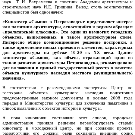
наук Т. И. Вахрамеева и советник Академии архитектуры и
строительных наук И.Е. Гришина. Вывод столь компетентных
специалистов был однозначен:
«Кинотеатр «Сампо» в Петрозаводске представляет интерес
как памятник архитектуры, относящийся к редким образцам
«пролетарской классики». Это один из немногих городских
объектов, выполненных в таком архитектурном стиле.
Интересно общее композиционное решение постройки, а
также применение новых приемов и элементов, характерных
для архитектуры на рубеже 10-20 гг. ХХ века. Здание
кинотеатра «Сампо», как объект, отражающий один из
этапов развития архитектуры Петрозаводска, рекомендовано
для включения в единый государственный реестр в качестве
объекта культурного наследия местного (муниципального)
значения».
В соответствии с рекомендациями экспертизы Центр по
госохране объектов культурного наследия подготовил
предусмотренные законом документы и осенью 2008 года
передал в Министерство культуры для включения памятника в
список выявленных объектов истории и культуры.
А пока чиновники составляли этот список, городская
администрация приняла решение переоборудовать старый
кинотеатр в молодежный центр, но при создании проекта
разработчики его должны были сохранить внешний облик