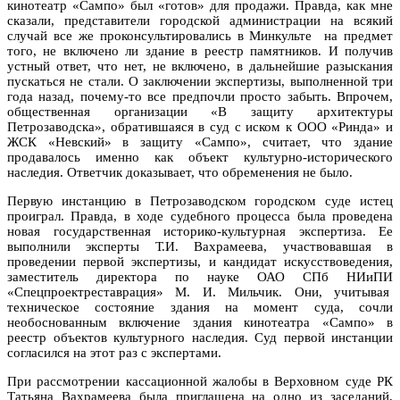
кинотеатр «Сампо» был «готов» для продажи. Правда, как мне
сказали, представители городской администрации на всякий
случай все же проконсультировались в Минкульте на предмет
того, не включено ли здание в реестр памятников. И получив
устный ответ, что нет, не включено, в дальнейшие разыскания
пускаться не стали. О заключении экспертизы, выполненной три
года назад, почему-то все предпочли просто забыть. Впрочем,
общественная организации «В защиту архитектуры
Петрозаводска», обратившаяся в суд с иском к ООО «Ринда» и
ЖСК «Невский» в защиту «Сампо», считает, что здание
продавалось именно как объект культурно-исторического
наследия. Ответчик доказывает, что обременения не было.
Первую инстанцию в Петрозаводском городском суде истец
проиграл. Правда, в ходе судебного процесса была проведена
новая государственная историко-культурная экспертиза. Ее
выполнили эксперты Т.И. Вахрамеева, участвовавшая в
проведении первой экспертизы, и кандидат искусствоведения,
заместитель директора по науке ОАО СПб НИиПИ
«Спецпроектреставрация» М. И. Мильчик. Они, учитывая
техническое состояние здания на момент суда, сочли
необоснованным включение здания кинотеатра «Сампо» в
реестр объектов культурного наследия. Суд первой инстанции
согласился на этот раз с экспертами.
При рассмотрении кассационной жалобы в Верховном суде РК
Татьяна Вахрамеева была приглашена на одно из заседаний,