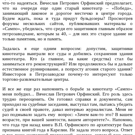
что-то надеяться. Вячеслав Петрович Орфинский предполагает,
что на очереди еще один старый кинотеатр – «Победа»,
занимающий лакомое и дорогое местечко в центре города.
Будем ждать, пока и туда придут бульдозеры? Просмотрев
форумы нескольких сайтов, публиковавших материалы о
«Сампо», убедилась, что среди его защитников главным образом
петрозаводчане, которым за 40, – для них это старое здание не
только памятник, но и память.
Задалась я еще одним вопросом: допустим, защитники
кинотеатра выиграли все суды и добились сохранения здания
кинотеатра. Кто (а главное, на какие средства) стал бы
заниматься его реконструкцией? Или продолжилось бы и дальше
естественное руинирование, а попросту агония старого здания?
Инвесторов в Петрозаводске почему-то интересуют только
торгово-развлекательные центры.
И все же еще раз напомнить о борьбе за кинотеатр «Сампо»
меня побудил… Вячеслав Петрович Орфинский. Его роль здесь
трудно переоценить. Он готовил справки и документы, сам
приходил на судебные заседания, выступал там, пытаясь убедить
судей в своей правоте, давал интервью журналистам. Меня не
раз подмывало задать ему вопрос: «Зачем вам-то это? В вашем
возрасте, при вашей занятости, вашем авторитете?». Напомню,
что года три назад книга В.П. Орфинского по архитектуре была
признана книгой года в Карелии. Не задала этого вопроса. Ответ
и так ясен: настоящий творческий человек, который всю свою