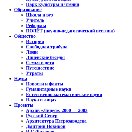
Парк культуры и чтения
Образование
Школа и вуз
Учитель
Реформы
ПОЛЁТ (научно-педагогический вестник)
Общество
История
Свободная трибуна
Люди
Лицейские беседы
Семья и дети
Путешествие
Утраты
Наука
Новости и факты
Гуманитарные науки
Естественно-математические науки
Наука в лицах
Проекты
Архив «Лицея». 2000 — 2003
Русский Север
Архитектура Петрозаводска
Дмитрий Новиков
И.С.Фрадков