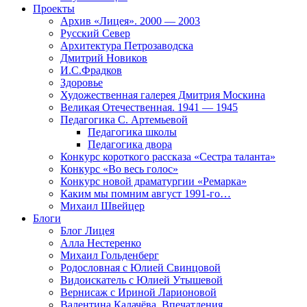
Проекты
Архив «Лицея». 2000 — 2003
Русский Север
Архитектура Петрозаводска
Дмитрий Новиков
И.С.Фрадков
Здоровье
Художественная галерея Дмитрия Москина
Великая Отечественная. 1941 — 1945
Педагогика С. Артемьевой
Педагогика школы
Педагогика двора
Конкурс короткого рассказа «Сестра таланта»
Конкурс «Во весь голос»
Конкурс новой драматургии «Ремарка»
Каким мы помним август 1991-го…
Михаил Швейцер
Блоги
Блог Лицея
Алла Нестеренко
Михаил Гольденберг
Родословная с Юлией Свинцовой
Видоискатель с Юлией Утышевой
Вернисаж с Ириной Ларионовой
Валентина Калачёва. Впечатления