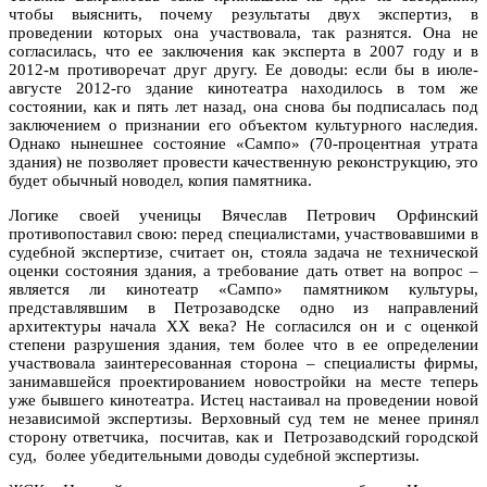
чтобы выяснить, почему результаты двух экспертиз, в
проведении которых она участвовала, так разнятся. Она не
согласилась, что ее заключения как эксперта в 2007 году и в
2012-м противоречат друг другу. Ее доводы: если бы в июле-
августе 2012-го здание кинотеатра находилось в том же
состоянии, как и пять лет назад, она снова бы подписалась под
заключением о признании его объектом культурного наследия.
Однако нынешнее состояние «Сампо» (70-процентная утрата
здания) не позволяет провести качественную реконструкцию, это
будет обычный новодел, копия памятника.
Логике своей ученицы Вячеслав Петрович Орфинский
противопоставил свою: перед специалистами, участвовавшими в
судебной экспертизе, считает он, стояла задача не технической
оценки состояния здания, а требование дать ответ на вопрос –
является ли кинотеатр «Сампо» памятником культуры,
представлявшим в Петрозаводске одно из направлений
архитектуры начала ХХ века? Не согласился он и с оценкой
степени разрушения здания, тем более что в ее определении
участвовала заинтересованная сторона – специалисты фирмы,
занимавшейся проектированием новостройки на месте теперь
уже бывшего кинотеатра. Истец настаивал на проведении новой
независимой экспертизы. Верховный суд тем не менее принял
сторону ответчика, посчитав, как и Петрозаводский городской
суд, более убедительными доводы судебной экспертизы.