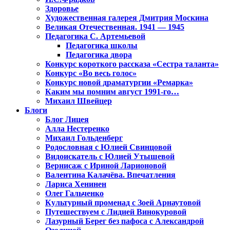
Здоровье
Художественная галерея Дмитрия Москина
Великая Отечественная. 1941 — 1945
Педагогика С. Артемьевой
Педагогика школы
Педагогика двора
Конкурс короткого рассказа «Сестра таланта»
Конкурс «Во весь голос»
Конкурс новой драматургии «Ремарка»
Каким мы помним август 1991-го…
Михаил Швейцер
Блоги
Блог Лицея
Алла Нестеренко
Михаил Гольденберг
Родословная с Юлией Свинцовой
Видоискатель с Юлией Утышевой
Вернисаж с Ириной Ларионовой
Валентина Калачёва. Впечатления
Лариса Хенинен
Олег Гальченко
Культурный променад с Зоей Арнаутовой
Путешествуем с Лидией Винокуровой
Лазурный Берег без пафоса с Александрой