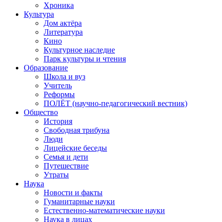
Хроника
Культура
Дом актёра
Литература
Кино
Культурное наследие
Парк культуры и чтения
Образование
Школа и вуз
Учитель
Реформы
ПОЛЁТ (научно-педагогический вестник)
Общество
История
Свободная трибуна
Люди
Лицейские беседы
Семья и дети
Путешествие
Утраты
Наука
Новости и факты
Гуманитарные науки
Естественно-математические науки
Наука в лицах