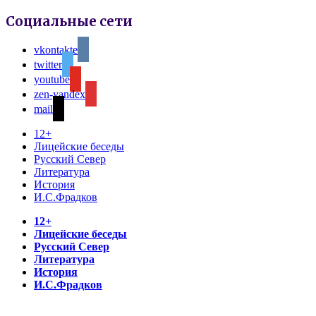
Социальные сети
vkontakte
twitter
youtube
zen-yandex
mail
12+
Лицейские беседы
Русский Север
Литература
История
И.С.Фрадков
12+
Лицейские беседы
Русский Север
Литература
История
И.С.Фрадков