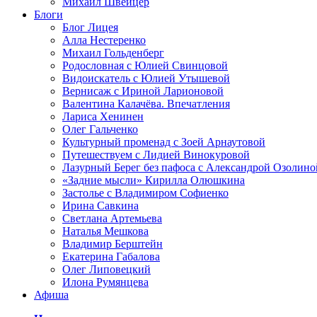
Михаил Швейцер
Блоги
Блог Лицея
Алла Нестеренко
Михаил Гольденберг
Родословная с Юлией Свинцовой
Видоискатель с Юлией Утышевой
Вернисаж с Ириной Ларионовой
Валентина Калачёва. Впечатления
Лариса Хенинен
Олег Гальченко
Культурный променад с Зоей Арнаутовой
Путешествуем с Лидией Винокуровой
Лазурный Берег без пафоса с Александрой Озолино
«Задние мысли» Кирилла Олюшкина
Застолье с Владимиром Софиенко
Ирина Савкина
Светлана Артемьева
Наталья Мешкова
Владимир Берштейн
Екатерина Габалова
Олег Липовецкий
Илона Румянцева
Афиша