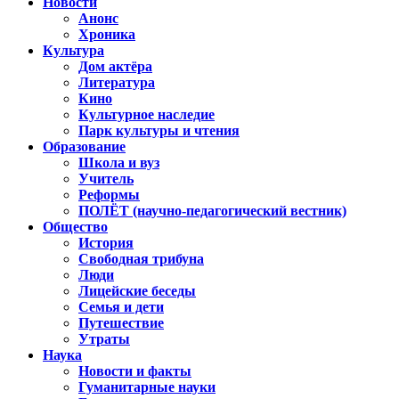
Новости
Анонс
Хроника
Культура
Дом актёра
Литература
Кино
Культурное наследие
Парк культуры и чтения
Образование
Школа и вуз
Учитель
Реформы
ПОЛЁТ (научно-педагогический вестник)
Общество
История
Свободная трибуна
Люди
Лицейские беседы
Семья и дети
Путешествие
Утраты
Наука
Новости и факты
Гуманитарные науки