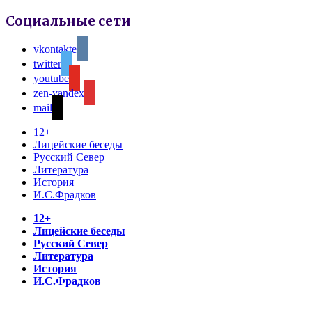
Социальные сети
vkontakte
twitter
youtube
zen-yandex
mail
12+
Лицейские беседы
Русский Север
Литература
История
И.С.Фрадков
12+
Лицейские беседы
Русский Север
Литература
История
И.С.Фрадков