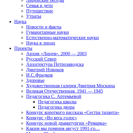
Лицейские беседы
Семья и дети
Путешествие
Утраты
Наука
Новости и факты
Гуманитарные науки
Естественно-математические науки
Наука в лицах
Проекты
Архив «Лицея». 2000 — 2003
Русский Север
Архитектура Петрозаводска
Дмитрий Новиков
И.С.Фрадков
Здоровье
Художественная галерея Дмитрия Москина
Великая Отечественная. 1941 — 1945
Педагогика С. Артемьевой
Педагогика школы
Педагогика двора
Конкурс короткого рассказа «Сестра таланта»
Конкурс «Во весь голос»
Конкурс новой драматургии «Ремарка»
Каким мы помним август 1991-го…