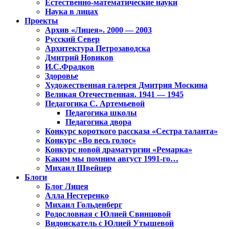
Естественно-математические науки
Наука в лицах
Проекты
Архив «Лицея». 2000 — 2003
Русский Север
Архитектура Петрозаводска
Дмитрий Новиков
И.С.Фрадков
Здоровье
Художественная галерея Дмитрия Москина
Великая Отечественная. 1941 — 1945
Педагогика С. Артемьевой
Педагогика школы
Педагогика двора
Конкурс короткого рассказа «Сестра таланта»
Конкурс «Во весь голос»
Конкурс новой драматургии «Ремарка»
Каким мы помним август 1991-го…
Михаил Швейцер
Блоги
Блог Лицея
Алла Нестеренко
Михаил Гольденберг
Родословная с Юлией Свинцовой
Видоискатель с Юлией Утышевой