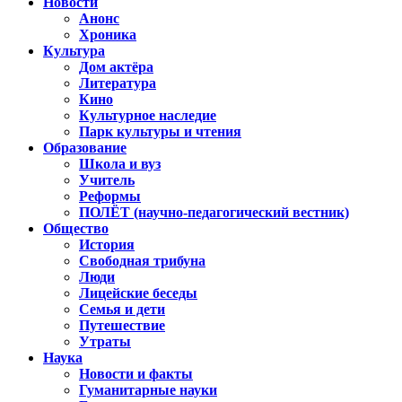
Новости
Анонс
Хроника
Культура
Дом актёра
Литература
Кино
Культурное наследие
Парк культуры и чтения
Образование
Школа и вуз
Учитель
Реформы
ПОЛЁТ (научно-педагогический вестник)
Общество
История
Свободная трибуна
Люди
Лицейские беседы
Семья и дети
Путешествие
Утраты
Наука
Новости и факты
Гуманитарные науки