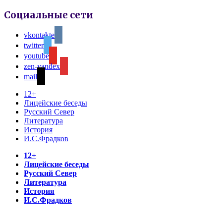
Социальные сети
vkontakte
twitter
youtube
zen-yandex
mail
12+
Лицейские беседы
Русский Север
Литература
История
И.С.Фрадков
12+
Лицейские беседы
Русский Север
Литература
История
И.С.Фрадков