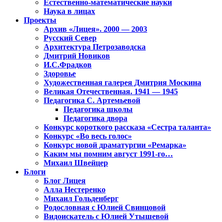
Естественно-математические науки
Наука в лицах
Проекты
Архив «Лицея». 2000 — 2003
Русский Север
Архитектура Петрозаводска
Дмитрий Новиков
И.С.Фрадков
Здоровье
Художественная галерея Дмитрия Москина
Великая Отечественная. 1941 — 1945
Педагогика С. Артемьевой
Педагогика школы
Педагогика двора
Конкурс короткого рассказа «Сестра таланта»
Конкурс «Во весь голос»
Конкурс новой драматургии «Ремарка»
Каким мы помним август 1991-го…
Михаил Швейцер
Блоги
Блог Лицея
Алла Нестеренко
Михаил Гольденберг
Родословная с Юлией Свинцовой
Видоискатель с Юлией Утышевой