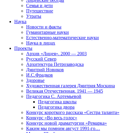
Лицейские беседы
Семья и дети
Путешествие
Утраты
Наука
Новости и факты
Гуманитарные науки
Естественно-математические науки
Наука в лицах
Проекты
Архив «Лицея». 2000 — 2003
Русский Север
Архитектура Петрозаводска
Дмитрий Новиков
И.С.Фрадков
Здоровье
Художественная галерея Дмитрия Москина
Великая Отечественная. 1941 — 1945
Педагогика С. Артемьевой
Педагогика школы
Педагогика двора
Конкурс короткого рассказа «Сестра таланта»
Конкурс «Во весь голос»
Конкурс новой драматургии «Ремарка»
Каким мы помним август 1991-го…