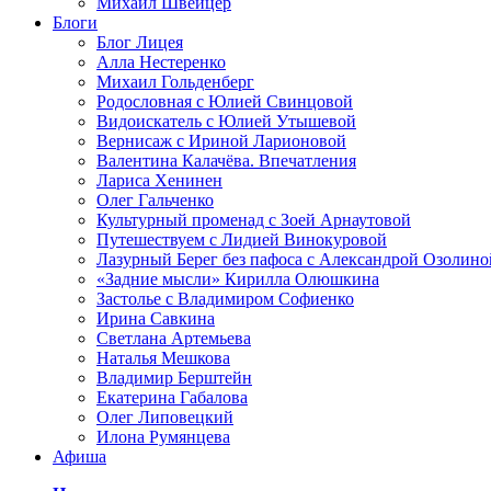
Михаил Швейцер
Блоги
Блог Лицея
Алла Нестеренко
Михаил Гольденберг
Родословная с Юлией Свинцовой
Видоискатель с Юлией Утышевой
Вернисаж с Ириной Ларионовой
Валентина Калачёва. Впечатления
Лариса Хенинен
Олег Гальченко
Культурный променад с Зоей Арнаутовой
Путешествуем с Лидией Винокуровой
Лазурный Берег без пафоса с Александрой Озолино
«Задние мысли» Кирилла Олюшкина
Застолье с Владимиром Софиенко
Ирина Савкина
Светлана Артемьева
Наталья Мешкова
Владимир Берштейн
Екатерина Габалова
Олег Липовецкий
Илона Румянцева
Афиша