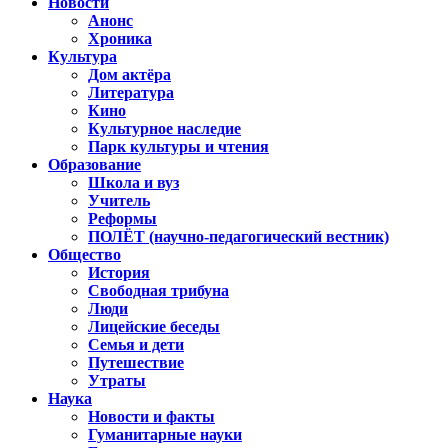
Новости
Анонс
Хроника
Культура
Дом актёра
Литература
Кино
Культурное наследие
Парк культуры и чтения
Образование
Школа и вуз
Учитель
Реформы
ПОЛЁТ (научно-педагогический вестник)
Общество
История
Свободная трибуна
Люди
Лицейские беседы
Семья и дети
Путешествие
Утраты
Наука
Новости и факты
Гуманитарные науки