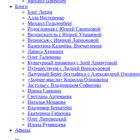
Михаил Швейцер
Блоги
Блог Лицея
Алла Нестеренко
Михаил Гольденберг
Родословная с Юлией Свинцовой
Видоискатель с Юлией Утышевой
Вернисаж с Ириной Ларионовой
Валентина Калачёва. Впечатления
Лариса Хенинен
Олег Гальченко
Культурный променад с Зоей Арнаутовой
Путешествуем с Лидией Винокуровой
Лазурный Берег без пафоса с Александрой Озолино
«Задние мысли» Кирилла Олюшкина
Застолье с Владимиром Софиенко
Ирина Савкина
Светлана Артемьева
Наталья Мешкова
Владимир Берштейн
Екатерина Габалова
Олег Липовецкий
Илона Румянцева
Афиша