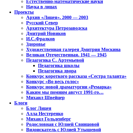
Естественно-математические науки
Наука в лицах
Проекты
Архив «Лицея». 2000 — 2003
Русский Север
Архитектура Петрозаводска
Дмитрий Новиков
И.С.Фрадков
Здоровье
Художественная галерея Дмитрия Москина
Великая Отечественная. 1941 — 1945
Педагогика С. Артемьевой
Педагогика школы
Педагогика двора
Конкурс короткого рассказа «Сестра таланта»
Конкурс «Во весь голос»
Конкурс новой драматургии «Ремарка»
Каким мы помним август 1991-го…
Михаил Швейцер
Блоги
Блог Лицея
Алла Нестеренко
Михаил Гольденберг
Родословная с Юлией Свинцовой
Видоискатель с Юлией Утышевой