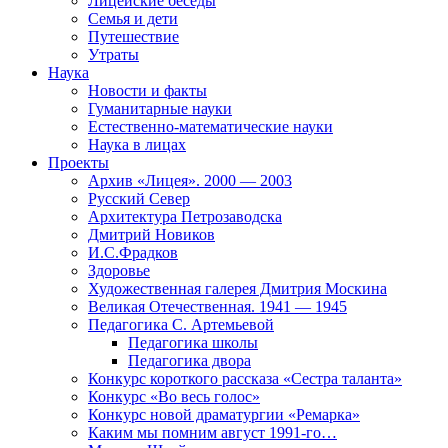
Лицейские беседы
Семья и дети
Путешествие
Утраты
Наука
Новости и факты
Гуманитарные науки
Естественно-математические науки
Наука в лицах
Проекты
Архив «Лицея». 2000 — 2003
Русский Север
Архитектура Петрозаводска
Дмитрий Новиков
И.С.Фрадков
Здоровье
Художественная галерея Дмитрия Москина
Великая Отечественная. 1941 — 1945
Педагогика С. Артемьевой
Педагогика школы
Педагогика двора
Конкурс короткого рассказа «Сестра таланта»
Конкурс «Во весь голос»
Конкурс новой драматургии «Ремарка»
Каким мы помним август 1991-го…