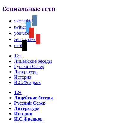
Социальные сети
vkontakte
twitter
youtube
zen-yandex
mail
12+
Лицейские беседы
Русский Север
Литература
История
И.С.Фрадков
12+
Лицейские беседы
Русский Север
Литература
История
И.С.Фрадков