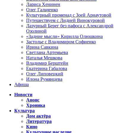
Лариса Хенинен
Олег Гальченко
Культурный променад с Зоей Арнаутовой
Путешествуем с Лидией Винокуровой
Лазурный Берег без пафоса с Александрой
Озолиной
«Задние мысли» Кирилла Олюшкина
Застолье с Владимиром Софиенко
Ирина Савкина
Светлана Артемьева
Наталья Мешкова
Владимир Берштейн
Екатерина Габалова
Олег Липовецкий
Илона Румянцева
Афиша
Новости
Анонс
Хроника
Культура
Дом актёра
Литература
Кино
Культурное наследие