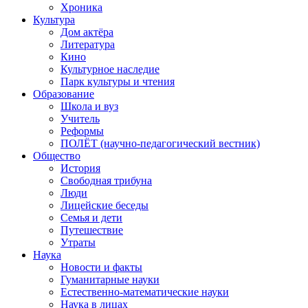
Хроника
Культура
Дом актёра
Литература
Кино
Культурное наследие
Парк культуры и чтения
Образование
Школа и вуз
Учитель
Реформы
ПОЛЁТ (научно-педагогический вестник)
Общество
История
Свободная трибуна
Люди
Лицейские беседы
Семья и дети
Путешествие
Утраты
Наука
Новости и факты
Гуманитарные науки
Естественно-математические науки
Наука в лицах