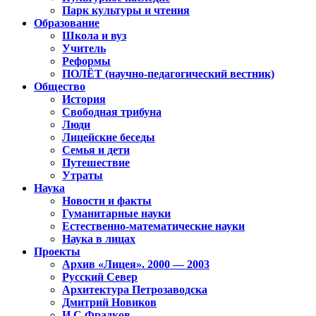
Парк культуры и чтения
Образование
Школа и вуз
Учитель
Реформы
ПОЛЁТ (научно-педагогический вестник)
Общество
История
Свободная трибуна
Люди
Лицейские беседы
Семья и дети
Путешествие
Утраты
Наука
Новости и факты
Гуманитарные науки
Естественно-математические науки
Наука в лицах
Проекты
Архив «Лицея». 2000 — 2003
Русский Север
Архитектура Петрозаводска
Дмитрий Новиков
И.С.Фрадков