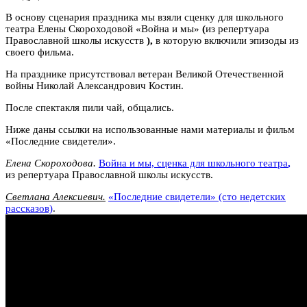
В основу сценария праздника мы взяли сценку для школьного
театра Елены Скороходовой «Война и мы»
(
из репертуара
Православной школы искусств
),
в которую включили эпизоды из
своего фильма.
На празднике присутствовал ветеран Великой Отечественной
войны Николай Александрович Костин.
После спектакля пили чай, общались.
Ниже даны ссылки на использованные нами материалы и фильм
«Последние свидетели».
Елена Скороходова.
Война и мы, сценка для школьного театра
,
из репертуара Православной школы искусств.
Светлана Алексиевич.
«Последние свидетели» (сто недетских
рассказов)
.