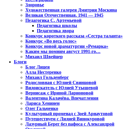
Здоровье
Художественная галерея Дмитрия Москина
Великая Отечественная. 1941 — 1945
Педагогика С. Артемьевой
Педагогика школы
Педагогика двора
Конкурс короткого рассказа «Сестра таланта»
Конкурс «Во весь голос»
Конкурс новой драматургии «Ремарка»
Каким мы помним август 1991-го…
Михаил Швейцер
Блоги
Блог Лицея
Алла Нестеренко
Михаил Гольденберг
Родословная с Юлией Свинцовой
Видоискатель с Юлией Утышевой
Вернисаж с Ириной Ларионовой
Валентина Калачёва. Впечатления
Лариса Хенинен
Олег Гальченко
Культурный променад с Зоей Арнаутовой
Путешествуем с Лидией Винокуровой
Лазурный Берег без пафоса с Александрой