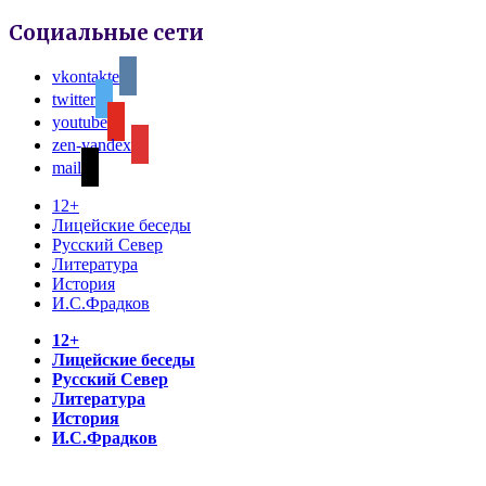
Социальные сети
vkontakte
twitter
youtube
zen-yandex
mail
12+
Лицейские беседы
Русский Север
Литература
История
И.С.Фрадков
12+
Лицейские беседы
Русский Север
Литература
История
И.С.Фрадков