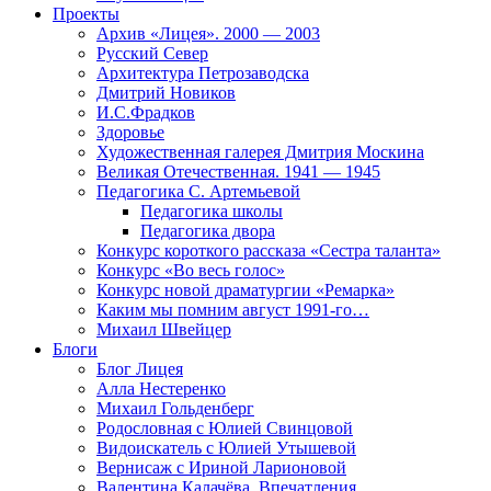
Проекты
Архив «Лицея». 2000 — 2003
Русский Север
Архитектура Петрозаводска
Дмитрий Новиков
И.С.Фрадков
Здоровье
Художественная галерея Дмитрия Москина
Великая Отечественная. 1941 — 1945
Педагогика С. Артемьевой
Педагогика школы
Педагогика двора
Конкурс короткого рассказа «Сестра таланта»
Конкурс «Во весь голос»
Конкурс новой драматургии «Ремарка»
Каким мы помним август 1991-го…
Михаил Швейцер
Блоги
Блог Лицея
Алла Нестеренко
Михаил Гольденберг
Родословная с Юлией Свинцовой
Видоискатель с Юлией Утышевой
Вернисаж с Ириной Ларионовой
Валентина Калачёва. Впечатления