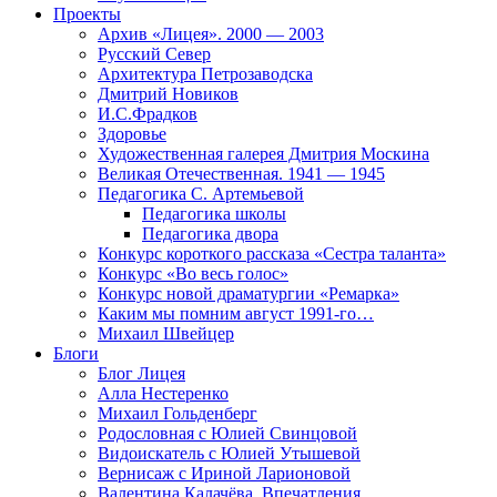
Проекты
Архив «Лицея». 2000 — 2003
Русский Север
Архитектура Петрозаводска
Дмитрий Новиков
И.С.Фрадков
Здоровье
Художественная галерея Дмитрия Москина
Великая Отечественная. 1941 — 1945
Педагогика С. Артемьевой
Педагогика школы
Педагогика двора
Конкурс короткого рассказа «Сестра таланта»
Конкурс «Во весь голос»
Конкурс новой драматургии «Ремарка»
Каким мы помним август 1991-го…
Михаил Швейцер
Блоги
Блог Лицея
Алла Нестеренко
Михаил Гольденберг
Родословная с Юлией Свинцовой
Видоискатель с Юлией Утышевой
Вернисаж с Ириной Ларионовой
Валентина Калачёва. Впечатления