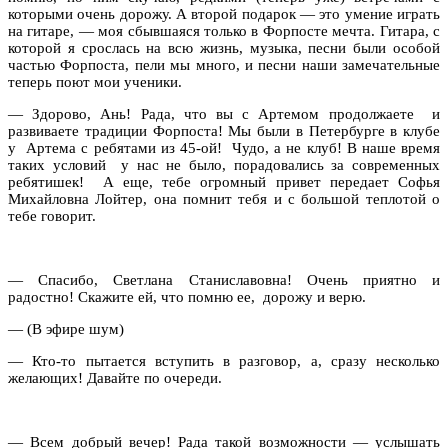
которыми очень дорожу. А второй подарок — это умение играть
на гитаре, — моя сбывшаяся только в Форпосте мечта. Гитара, с
которой я срослась на всю жизнь, музыка, песни были особой
частью Форпоста, пели мы много, и песни наши замечательные
теперь поют мои ученики.
— Здорово, Ань! Рада, что вы с Артемом продолжаете
и
развиваете традиции Форпоста! Мы были в Петербурге в клубе
у
Артема с ребятами из 45-ой!
Чудо, а не клуб! В наше время
таких условий
у нас не было, порадовались за современных
ребятишек!
А еще, тебе огромный привет передает Софья
Михайловна Лойтер, она помнит тебя и с большой теплотой о
тебе говорит.
— Спасибо, Светлана Станиславовна! Очень приятно и
радостно! Скажите ей, что помню ее,
дорожу и верю.
— (В эфире шум)
— Кто-то пытается вступить в разговор, а, сразу несколько
желающих! Давайте по очереди.
— Всем добрый вечер! Рада такой возможности — услышать