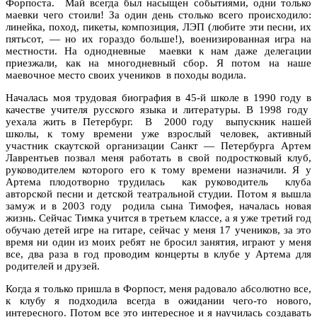
Форпоста.
Май всегда был насыщен событиями, одни только
маевки чего стоили! За один день столько всего происходило:
линейка, поход, пикеты, композиция, ЛЭП (любите эти песни, их
пятьсот, — но их гораздо больше!), военизированная игра на
местности. На однодневные
маевки к нам даже делегации
приезжали, как на многодневный сбор. Я потом на наше
маевочное место своих учеников
в походы водила.
Началась моя трудовая биография в 45-й школе в 1990 году в
качестве учителя русского языка и литературы. В 1998 году
уехала жить в Петербург.
В
2000 году
выпускник нашей
школы, к тому времени уже взрослый человек, активный
участник скаутской организации Санкт — Петербурга Артем
Лаврентьев позвал меня работать в свой подростковый клуб,
руководителем которого его к тому времени назначили. Я у
Артема плодотворно трудилась
как руководитель
клуба
авторской песни и детской театральной студии. Потом я вышла
замуж и в 2003 году
родила сына Тимофея, началась новая
жизнь. Сейчас Тимка учится в третьем классе, а я уже третий год
обучаю детей игре на гитаре, сейчас у меня 17 учеников, за это
время ни один из моих ребят не бросил занятия, играют у меня
все, два раза в год проводим концерты в клубе у Артема для
родителей и друзей.
Когда я только пришла в Форпост, меня радовало абсолютно все,
к клубу я подходила всегда в ожидании чего-то нового,
интересного. Потом все это интересное и я научилась создавать