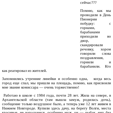
сейчас???
Помню, как мы
проводили в День
Пионерии
побудку: с
горнами,
барабанами
приходили во
двор,
скандировали
речовку, хором
говорили слова
поздравления,
горнили и
барабанили. Кто
как реагировал из жителей.
Запомнились утренние линейки и особенно одна,
когда весь
город еще спал, мы пришли на площадь, помню, как присвоили
мне звание комиссара — очень торжественно!
Работаю в школе с 1984 года, почти 28 лет. Жила на севере, в
Архангельской области (там вышла замуж, родилась дочь),
сообщение только воздушное было, а теперь уже 12 лет живем в
Нижнем Новгороде. Купили здесь дачу, на берегу Волги, места
красивые, не нарадуемся, особенно муж, он — рыбак, ему без