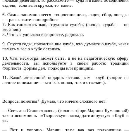
членами делегаций, то расскажите — куда и в какие объединения
ездили;
если вели кружки, то
какие.
6. Самое запомнившееся
творческое дело, акция, сбор, поездка
— расскажите
поподробнее
7. Как сложилась ваша трудовая судьба, (личная судьба — по
желанию)
8. Что вас удивляло в форпосте, радовало.
9. Спустя годы, прожитые вне клуба, что думаете о клубе, какая
память у вас о клубе осталась.
10. Что, несмотря, может быть, и не на педагогическую сферу
деятельности, вы используете в своей работе: традиции
Форпоста, формы дел,
подходы или принципы.
11. Какой жизненный подарок оставил вам
клуб (вопрос на
личное понимание — кто
как понял,
так и отвечает).
Вопросы понятны?
Думаю, что ничего сложного нет!
— Светлана Станиславовна, (голос в эфире Марины Кумашовой)
так и вспомнишь
«Творческую пятнадцатиминутку»: «Клуб и
я».
— Вот и хорошо, Мариш, тема как раз подходящая —