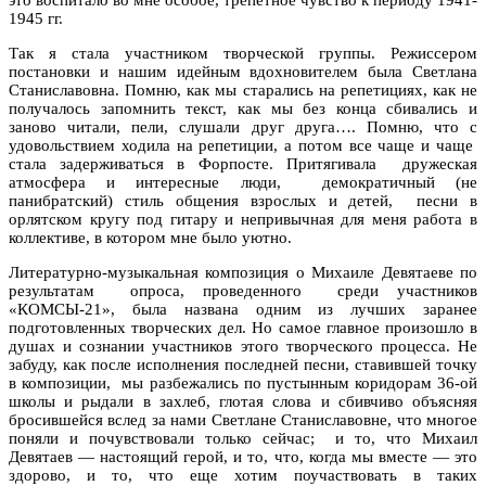
1945 гг.
Так я стала участником творческой группы. Режиссером
постановки и нашим идейным вдохновителем была Светлана
Станиславовна. Помню, как мы старались на репетициях, как не
получалось запомнить текст, как мы без конца сбивались и
заново читали, пели, слушали друг друга…. Помню, что с
удовольствием ходила на репетиции, а потом все чаще и чаще
стала задерживаться в Форпосте. Притягивала
дружеская
атмосфера и интересные люди,
демократичный (не
панибратский) стиль общения взрослых и детей,
песни в
орлятском кругу под гитару и непривычная для меня работа в
коллективе, в котором мне было уютно.
Литературно-музыкальная композиция о Михаиле Девятаеве по
результатам
опроса, проведенного
среди участников
«КОМСЫ-21», была названа одним из лучших заранее
подготовленных творческих дел. Но самое главное произошло в
душах и сознании участников этого творческого процесса. Не
забуду, как после исполнения последней песни, ставившей точку
в композиции,
мы разбежались по пустынным коридорам 36-ой
школы и рыдали в захлеб, глотая слова и сбивчиво объясняя
бросившейся вслед за нами Светлане Станиславовне, что многое
поняли и почувствовали только сейчас;
и то, что Михаил
Девятаев — настоящий герой, и то, что, когда мы вместе — это
здорово, и то, что еще хотим поучаствовать в таких