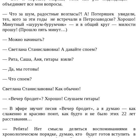
объединяет все мои вопросы.
— Что за шум, радостные возгласы?! А! Потеряшек
увидели,
тех, кого за эти годы
не встречали в Петрозаводске? Хорошо!
Минутный «шурум-бурумчик» — и в общий круг — милости
прошу! (Прошло пять минут…)
— Можно начинать?
— Светлана Станиславовна! А давайте споем?
— Рита, Саша, Аня, гитары
взяли?
— Да, мы готовы!
— Что споем?
Светлана Станиславовна! Как обычно!
— «Вечер бродит»? Хорошо! Слушаем гитары!
— В эфире звучит песня «Вечер бродит», а я думаю — как
слаженно и красиво поют, как будто и не было этих 22 лет
расставания…
— Ребята! Нет смысла делиться воспоминаниями в
хронологическом порядке, думаю, кто
будет готов вступить
в