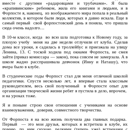
вместе с другими «радаровцами и трубачами». Я была
«крапивинским» ребенком, жила его книгами и людьми, и в
Форпосте я, наконец,
из воображаемого мира попала в реальный
коллектив, в котором были люди, которых я давно искала. Еще в
самый первый
свой форпостовский день я поняла, что пришла
сюда очень надолго…
В 10-м классе, когда
во всю шла подготовка к Новому году, за
плохую учебу
меня на две недели отлучили от клуба. Сделав
дома все уроки, я садилась в троллейбус и приезжала на улицу
Ленина, 13. С тоской ходила под окнами Форпоста, не смея
зайти (приказ комиссара — закон), пока совсем не замерзала. А в
школе жадно расспрашивала девчонок (Инну и Наташу), что
вчера было в клубе.
В студенческие годы Форпост стал для меня отличной школой
педагогики. Спустя несколько лет, я впервые стала классным
руководителем, весь свой полученный
в Форпосте опыт для
организации творческой жизни ребят я пустила в дело, впрочем,
и на уроках тоже.
Я и поныне строю свои отношения с учениками на основе
взаимоуважения,
доверия, совместного творчества.
От Форпоста я на всю жизнь получила два главных подарка.
Первый
— это мои друзья, которых я встретила в клубе, их
помню, по ним скучаю, редкими (теперь уже) встречами с