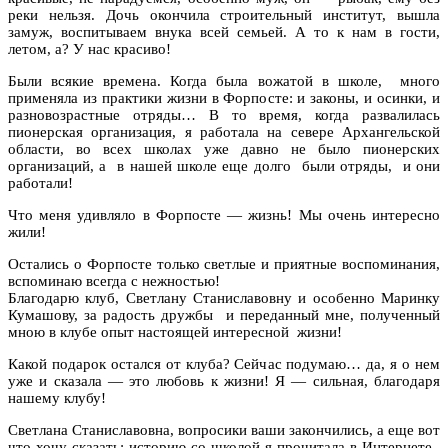
реки нельзя. Дочь окончила строительный институт, вышла
замуж, воспитываем внука всей семьей. А то к нам в гости,
летом, а? У нас красиво!
Были всякие времена. Когда была вожатой в школе,
много
применяла из практики жизни в Форпосте: и законы, и осинки, и
разновозрастные отряды… В то время, когда развалилась
пионерская организация, я работала на севере Архангельской
области, во всех школах уже давно не было пионерских
организаций, а
в нашей школе еще долго
были отряды,
и они
работали!
Что меня удивляло в Форпосте — жизнь! Мы очень интересно
жили!
Остались о Форпосте только светлые и приятные воспоминания,
вспоминаю всегда с нежностью!
Благодарю клуб, Светлану Станиславовну и особенно Маринку
Кумашову, за радость дружбы
и переданный мне, полученный
мною в клубе опыт настоящей интересной
жизни!
Какой подарок остался от клуба? Сейчас подумаю… да, я о нем
уже и сказала — это любовь к жизни! Я — сильная, благодаря
нашему клубу!
Светлана Станиславовна, вопросики ваши закончились, а еще вот
что хочу сказать: историю со школой я прочитала в Интернете,