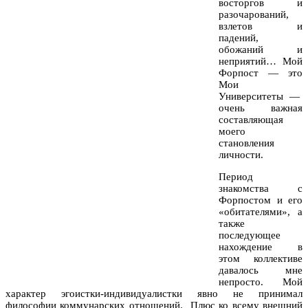
восторгов и
разочарований,
взлетов и
падений,
обожаний и
неприятий… Мой
Форпост — это
Мои
Университеты —
очень важная
составляющая
моего
становления
личности.
Период
знакомства с
Форпостом и его
«обитателями», а
также
последующее
нахождение в
этом коллективе
давалось мне
непросто. Мой
характер эгоистки-индивидуалистки явно не принимал
философии коммунарских отношений.
Плюс ко всему внешний