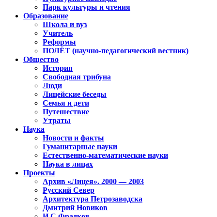
Парк культуры и чтения
Образование
Школа и вуз
Учитель
Реформы
ПОЛЁТ (научно-педагогический вестник)
Общество
История
Свободная трибуна
Люди
Лицейские беседы
Семья и дети
Путешествие
Утраты
Наука
Новости и факты
Гуманитарные науки
Естественно-математические науки
Наука в лицах
Проекты
Архив «Лицея». 2000 — 2003
Русский Север
Архитектура Петрозаводска
Дмитрий Новиков
И.С.Фрадков