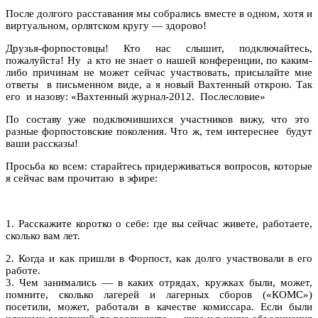
После долгого расставания мы собрались вместе в одном, хотя и
виртуальном, орлятском кругу — здорово!
Друзья-форпостовцы! Кто нас слышит, подключайтесь,
пожалуйста! Ну
а кто не знает о нашей конференции, по каким-
либо причинам не может сейчас участвовать, присылайте мне
ответы
в письменном виде, а я новый Вахтенный открою. Так
его
и назову: «Вахтенный журнал-2012.
Послесловие»
По составу уже подключившихся участников вижу, что это
разные форпостовские поколения. Что ж, тем интереснее
будут
ваши рассказы!
Просьба ко всем: старайтесь придерживаться вопросов, которые
я сейчас вам прочитаю
в эфире:
1. Расскажите коротко о себе: где вы сейчас живете, работаете,
сколько вам лет.
2. Когда и как пришли в Форпост, как долго участвовали в его
работе
.
3
. Чем занимались — в каких отрядах, кружках были, может,
помните, сколько лагерей и лагерных сборов («КОМС»)
посетили, может, работали в качестве комиссара. Если были