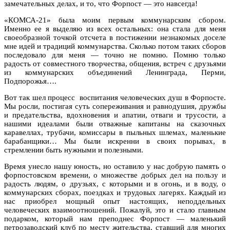
замечательных делах, и то, что Форпост — это навсегда!
«КОМСА-21» была моим первым коммунарским сбором.
Именно ее я выделяю из всех остальных: она стала для меня
своеобразной точкой отсчета в постижении незнакомых доселе
мне идей и традиций коммунарства. Сколько потом таких сборов
последовало для меня — точно не помню. Помню только
радость от совместного творчества, общения, встреч с друзьями
из коммунарских объединений Ленинграда, Перми,
Подпорожья….
Вот так шел процесс
воспитания человеческих душ в Форпосте.
Мы росли, постигая суть сопереживания и равнодушия, дружбы
и предательства, вдохновения и апатии, отваги и трусости, а
нашими идеалами были отважные капитаны на сказочных
каравеллах, трубачи, комиссары в пыльных шлемах, маленькие
барабанщики… Мы были искренни в своих порывах, в
стремлении быть нужными и полезными.
Время унесло нашу юность, но оставило у нас добрую память о
форпостовском времени, о множестве добрых дел на пользу и
радость людям, о друзьях, с которыми и в огонь, и в воду, о
коммунарских сборах, поездках и трудовых лагерях. Каждый из
нас приобрел мощный опыт настоящих, неподдельных
человеческих взаимоотношений. Пожалуй, это и стало главным
подарком, который нам преподнес Форпост — маленький
петрозаводский клуб по месту жительства, ставший для многих