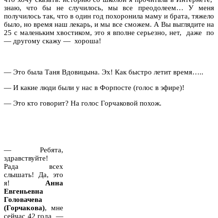
знаю, что бы не случилось, мы все преодолеем… У меня
получилось так, что в один год похоронила маму и брата, тяжело
было, но время наш лекарь, и мы все сможем. А Вы выглядите на
25 с маленьким хвостиком, это я вполне серьезно, нет,
даже
по
— другому скажу —
хороша!
— Это была Таня Вдовицына. Эх! Как быстро летит время…..
— И какие люди были у нас в Форпосте (голос в эфире)!
— Это кто говорит? На голос Горчаковой похож.
— Ребята,
здравствуйте!
Рада всех
слышать! Да, это
я!
Анна
Евгеньевна
Головачева
(Горчакова)
, мне
сейчас 42 года
—