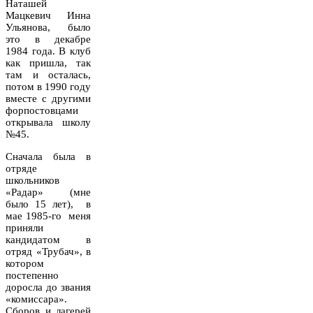
Наташей
Мацкевич Инна
Ульянова, было
это в декабре
1984 года. В клуб
как пришла, так
там и осталась,
потом в 1990 году
вместе с другими
форпостовцами
открывала школу
№45.
Сначала была в
отряде
школьников
«Радар» (мне
было 15 лет),
в
мае 1985-го
меня
приняли
кандидатом в
отряд «Трубач», в
котором
постепенно
доросла до звания
«комиссара».
Сборов и лагерей