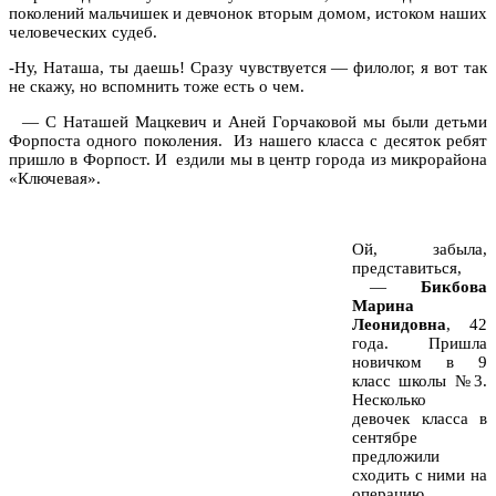
поколений мальчишек и девчонок вторым домом, истоком наших
человеческих судеб.
-Ну, Наташа, ты даешь! Сразу чувствуется — филолог, я вот так
не скажу, но вспомнить тоже есть о чем.
— С Наташей Мацкевич и Аней Горчаковой мы были детьми
Форпоста одного поколения.
Из нашего класса с десяток ребят
пришло в Форпост. И
ездили мы в центр города из микрорайона
«Ключевая».
Ой, забыла,
представиться,
—
Бикбова
Марина
Леонидовна
, 42
года. Пришла
новичком в 9
класс школы №3.
Несколько
девочек класса в
сентябре
предложили
сходить с ними на
операцию