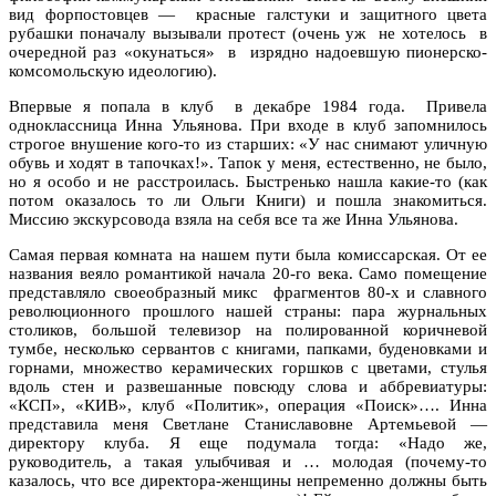
вид форпостовцев —
красные галстуки и защитного цвета
рубашки поначалу вызывали протест (очень уж
не хотелось
в
очередной раз «окунаться»
в
изрядно надоевшую пионерско-
комсомольскую идеологию).
Впервые я попала в клуб
в декабре 1984 года.
Привела
одноклассница Инна Ульянова. При входе в клуб запомнилось
строгое внушение кого-то из старших: «У нас снимают уличную
обувь и ходят в тапочках!». Тапок у меня, естественно, не было,
но я особо и не расстроилась. Быстренько нашла какие-то (как
потом оказалось то ли Ольги Книги) и пошла знакомиться.
Миссию экскурсовода взяла на себя все та же Инна Ульянова.
Самая первая комната на нашем пути была комиссарская. От ее
названия веяло романтикой начала 20-го века. Само помещение
представляло своеобразный микс
фрагментов 80-х и славного
революционного прошлого нашей страны: пара журнальных
столиков, большой телевизор на полированной коричневой
тумбе, несколько сервантов с книгами, папками, буденовками и
горнами, множество керамических горшков с цветами, стулья
вдоль стен и развешанные повсюду слова и аббревиатуры:
«КСП», «КИВ», клуб «Политик», операция «Поиск»…. Инна
представила меня Светлане Станиславовне Артемьевой —
директору клуба. Я еще подумала тогда: «Надо же,
руководитель, а такая улыбчивая и … молодая (почему-то
казалось, что все директора-женщины непременно должны быть