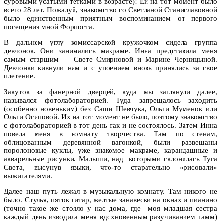
суровыми усатыми тетками в возрасте)! Ей на тот момент было
всего 28 лет. Пожалуй, знакомство со Светланой Станиславовной
было единственным приятным воспоминанием от первого
посещения мной Форпоста.
В дальнем углу комиссарской кружочком сидела группа
девчонок. Они занимались макраме. Инна представила меня
самым старшим — Свете Смирновой и Марине Черницыной.
Девчонки кивнули нам и с упоением вновь принялись за свое
плетение.
Закуток за фанерной дверцей, куда мы заглянули далее,
назывался фотолабораторией. Туда запрещалось заходить
(особенно новеньким) без Саши Шевчука, Ольги Муменок или
Ольги Осиповой. Их на тот момент не было, поэтому знакомство
с фотолабораторией в тот день так и не состоялось. Затем Инна
повела меня в комнату творчества. Там по стенам,
облицованным деревянной вагонкой, были развешаны
поролоновые куклы, уже знакомое макраме, карандашные и
акварельные рисунки. Малыши, над
которыми склонилась Туга
Света, высунув языки, что-то старательно «рисовали»
выжигателями.
Далее наш путь лежал в музыкальную комнату. Там никого не
было. Стулья, пяток гитар, желтые занавески на окнах и пианино
(точно такое же стояло у нас дома, где
моя младшая сестра
каждый день изводила меня вдохновенным разучиванием гамм)