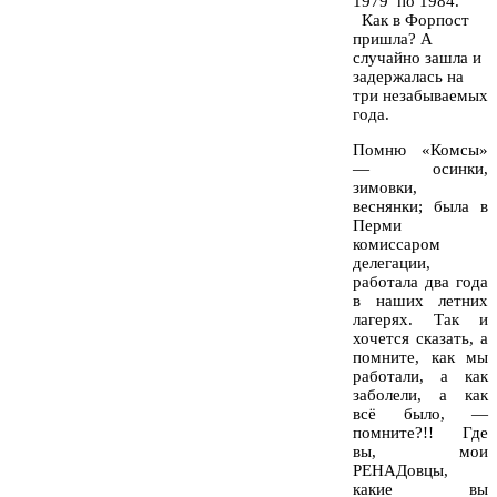
1979
по 1984.
Как в Форпост
пришла? А
случайно зашла и
задержалась на
три незабываемых
года.
Помню «Комсы»
— осинки,
зимовки,
веснянки; была в
Перми
комиссаром
делегации,
работала два года
в наших летних
лагерях. Так и
хочется сказать, а
помните, как мы
работали, а как
заболели, а как
всё было, —
помните?!!
Где
вы, мои
РЕНАДовцы,
какие вы