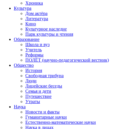
Хроника
Культура
Дом актёра
Литература
Кино
Культурное наследие
Парк культуры и чтения
Образование
Школа и вуз
Учитель
Реформы
ПОЛЁТ (научно-педагогический вестник)
Общество
История
Свободная трибуна
Люди
Лицейские беседы
Семья и дети
Путешествие
Утраты
Наука
Новости и факты
Гуманитарные науки
Естественно-математические науки
Наука в лицах