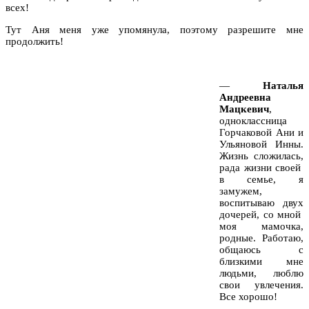
всех!
Тут Аня меня уже упомянула, поэтому разрешите мне
продолжить!
—
Наталья
Андреевна
Мацкевич
,
одноклассница
Горчаковой Ани и
Ульяновой Инны.
Жизнь сложилась,
рада жизни своей
в семье, я
замужем,
воспитываю двух
дочерей, со мной
моя мамочка,
родные. Работаю,
общаюсь с
близкими мне
людьми, люблю
свои увлечения.
Все хорошо!