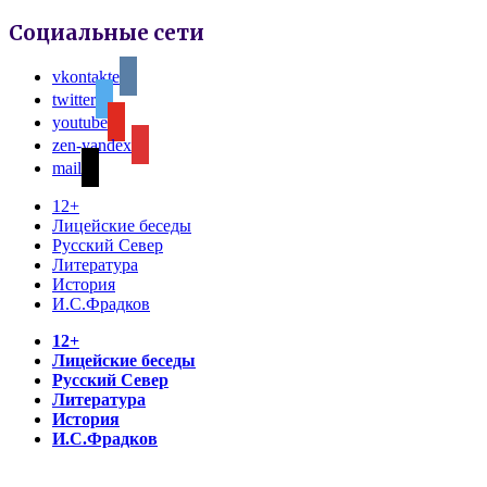
Социальные сети
vkontakte
twitter
youtube
zen-yandex
mail
12+
Лицейские беседы
Русский Север
Литература
История
И.С.Фрадков
12+
Лицейские беседы
Русский Север
Литература
История
И.С.Фрадков