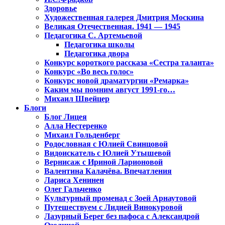
Здоровье
Художественная галерея Дмитрия Москина
Великая Отечественная. 1941 — 1945
Педагогика С. Артемьевой
Педагогика школы
Педагогика двора
Конкурс короткого рассказа «Сестра таланта»
Конкурс «Во весь голос»
Конкурс новой драматургии «Ремарка»
Каким мы помним август 1991-го…
Михаил Швейцер
Блоги
Блог Лицея
Алла Нестеренко
Михаил Гольденберг
Родословная с Юлией Свинцовой
Видоискатель с Юлией Утышевой
Вернисаж с Ириной Ларионовой
Валентина Калачёва. Впечатления
Лариса Хенинен
Олег Гальченко
Культурный променад с Зоей Арнаутовой
Путешествуем с Лидией Винокуровой
Лазурный Берег без пафоса с Александрой