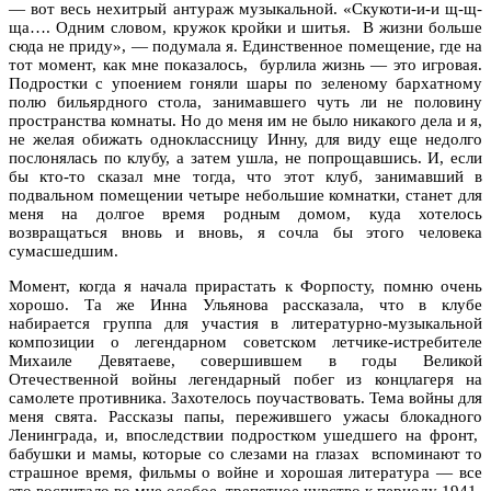
— вот весь нехитрый антураж музыкальной. «Скукоти-и-и щ-щ-
ща…. Одним словом, кружок кройки и шитья.
В жизни больше
сюда не приду», — подумала я. Единственное помещение, где на
тот момент, как мне показалось,
бурлила жизнь — это игровая.
Подростки с упоением гоняли шары по зеленому бархатному
полю бильярдного стола, занимавшего чуть ли не половину
пространства комнаты. Но до меня им не было никакого дела и я,
не желая обижать одноклассницу Инну, для виду еще недолго
послонялась по клубу, а затем ушла, не попрощавшись. И, если
бы кто-то сказал мне тогда, что этот клуб, занимавший в
подвальном помещении четыре небольшие комнатки, станет для
меня на долгое время родным домом, куда хотелось
возвращаться вновь и вновь, я сочла бы этого человека
сумасшедшим.
Момент, когда я начала прирастать к Форпосту, помню очень
хорошо. Та же Инна Ульянова рассказала, что в клубе
набирается группа для участия в литературно-музыкальной
композиции о легендарном советском летчике-истребителе
Михаиле Девятаеве, совершившем в годы Великой
Отечественной войны легендарный побег из концлагеря на
самолете противника. Захотелось поучаствовать. Тема войны для
меня свята. Рассказы папы, пережившего ужасы блокадного
Ленинграда, и, впоследствии подростком ушедшего на фронт,
бабушки и мамы, которые со слезами на глазах
вспоминают то
страшное время, фильмы о войне и хорошая литература — все
это воспитало во мне особое, трепетное чувство к периоду 1941-