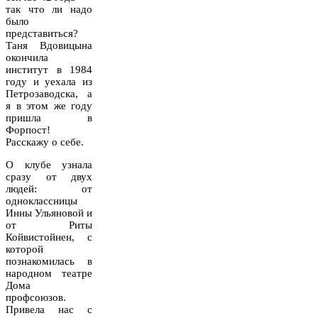
так что ли надо
было
представиться?
Таня Вдовицына
окончила
институт в 1984
году и уехала из
Петрозаводска,
а
я в этом же году
пришла в
Форпост!
Расскажу о себе.
О клубе узнала
сразу от двух
людей: от
одноклассницы
Инны Ульяновой и
от Риты
Койвистойнен, с
которой
познакомилась
в
народном театре
Дома
профсоюзов.
Привела нас с