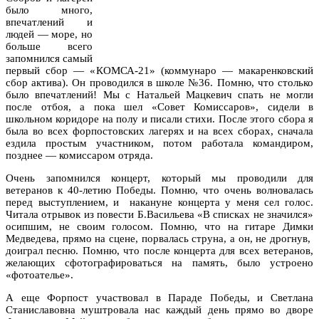
было много,
впечатлений и
людей — море, но
больше всего
запомнился самый
первый сбор — «КОМСА-21» (коммунаро — макаренковский
сбор актива). Он проводился в школе №36. Помню, что столько
было впечатлений! Мы с Натальей Мацкевич спать не могли
после отбоя, а пока шел «Совет Комиссаров», сидели в
школьном коридоре на полу и писали стихи. После этого сбора я
была во всех форпостовских лагерях и на всех сборах, сначала
ездила простым участником, потом работала командиром,
позднее — комиссаром отряда.
Очень запомнился концерт, который мы проводили для
ветеранов к 40-летию Победы. Помню, что очень волновалась
перед выступлением, и
накануне концерта у меня сел голос.
Читала отрывок из повести Б.Васильева «В списках не значился»
осипшим, не своим голосом. Помню, что на гитаре Димки
Медведева, прямо на сцене, порвалась струна, а он, не дрогнув,
доиграл песню. Помню, что после концерта для всех ветеранов,
желающих сфотографироваться на память, было устроено
«фотоателье».
А еще Форпост участвовал в Параде Победы, и Светлана
Станиславовна муштровала нас каждый день прямо во дворе