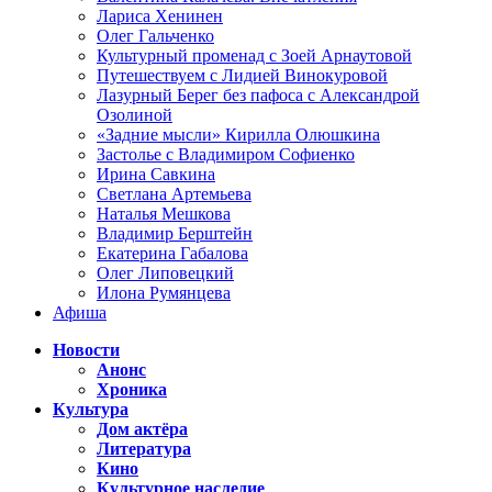
Лариса Хенинен
Олег Гальченко
Культурный променад с Зоей Арнаутовой
Путешествуем с Лидией Винокуровой
Лазурный Берег без пафоса с Александрой
Озолиной
«Задние мысли» Кирилла Олюшкина
Застолье с Владимиром Софиенко
Ирина Савкина
Светлана Артемьева
Наталья Мешкова
Владимир Берштейн
Екатерина Габалова
Олег Липовецкий
Илона Румянцева
Афиша
Новости
Анонс
Хроника
Культура
Дом актёра
Литература
Кино
Культурное наследие