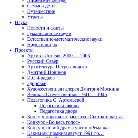
Лицейские беседы
Семья и дети
Путешествие
Утраты
Наука
Новости и факты
Гуманитарные науки
Естественно-математические науки
Наука в лицах
Проекты
Архив «Лицея». 2000 — 2003
Русский Север
Архитектура Петрозаводска
Дмитрий Новиков
И.С.Фрадков
Здоровье
Художественная галерея Дмитрия Москина
Великая Отечественная. 1941 — 1945
Педагогика С. Артемьевой
Педагогика школы
Педагогика двора
Конкурс короткого рассказа «Сестра таланта»
Конкурс «Во весь голос»
Конкурс новой драматургии «Ремарка»
Каким мы помним август 1991-го…