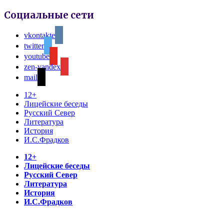
Социальные сети
vkontakte
twitter
youtube
zen-yandex
mail
12+
Лицейские беседы
Русский Север
Литература
История
И.С.Фрадков
12+
Лицейские беседы
Русский Север
Литература
История
И.С.Фрадков