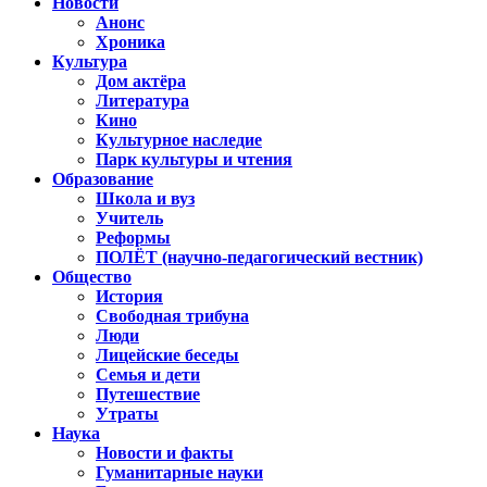
Новости
Анонс
Хроника
Культура
Дом актёра
Литература
Кино
Культурное наследие
Парк культуры и чтения
Образование
Школа и вуз
Учитель
Реформы
ПОЛЁТ (научно-педагогический вестник)
Общество
История
Свободная трибуна
Люди
Лицейские беседы
Семья и дети
Путешествие
Утраты
Наука
Новости и факты
Гуманитарные науки