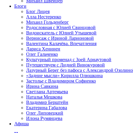
Михаил Швейцер
Блоги
Блог Лицея
Алла Нестеренко
Михаил Гольденберг
Родословная с Юлией Свинцовой
Видоискатель с Юлией Утышевой
Вернисаж с Ириной Ларионовой
Валентина Калачёва. Впечатления
Лариса Хенинен
Олег Гальченко
Культурный променад с Зоей Арнаутовой
Путешествуем с Лидией Винокуровой
Лазурный Берег без пафоса с Александрой Озолино
«Задние мысли» Кирилла Олюшкина
Застолье с Владимиром Софиенко
Ирина Савкина
Светлана Артемьева
Наталья Мешкова
Владимир Берштейн
Екатерина Габалова
Олег Липовецкий
Илона Румянцева
Афиша