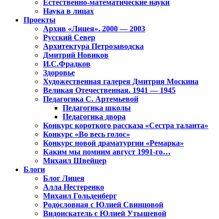
Естественно-математические науки
Наука в лицах
Проекты
Архив «Лицея». 2000 — 2003
Русский Север
Архитектура Петрозаводска
Дмитрий Новиков
И.С.Фрадков
Здоровье
Художественная галерея Дмитрия Москина
Великая Отечественная. 1941 — 1945
Педагогика С. Артемьевой
Педагогика школы
Педагогика двора
Конкурс короткого рассказа «Сестра таланта»
Конкурс «Во весь голос»
Конкурс новой драматургии «Ремарка»
Каким мы помним август 1991-го…
Михаил Швейцер
Блоги
Блог Лицея
Алла Нестеренко
Михаил Гольденберг
Родословная с Юлией Свинцовой
Видоискатель с Юлией Утышевой