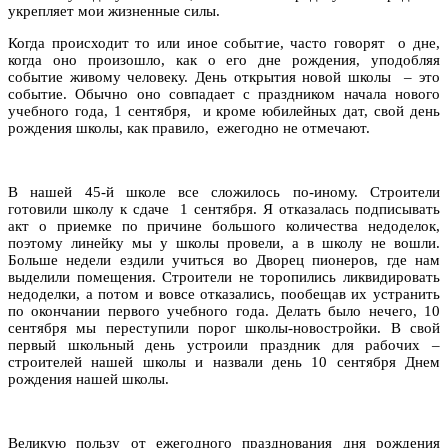
укрепляет мои жизненные силы.
Когда происходит то или иное событие, часто говорят о дне,
когда оно произошло, как о его дне рождения, уподобляя
событие живому человеку. День открытия новой школы – это
событие. Обычно оно совпадает с праздником начала нового
учебного года, 1 сентября, и кроме юбилейных дат, свой день
рождения школы, как правило, ежегодно не отмечают.
В нашей 45-й школе все сложилось по-иному. Строители
готовили школу к сдаче 1 сентября. Я отказалась подписывать
акт о приемке по причине большого количества недоделок,
поэтому линейку мы у школы провели, а в школу не вошли.
Больше недели ездили учиться во Дворец пионеров, где нам
выделили помещения. Строители не торопились ликвидировать
недоделки, а потом и вовсе отказались, пообещав их устранить
по окончании первого учебного года. Делать было нечего, 10
сентября мы переступили порог школы-новостройки. В свой
первый школьный день устроили праздник для рабочих –
строителей нашей школы и назвали день 10 сентября Днем
рождения нашей школы.
Великую пользу от ежегодного празднования дня рождения