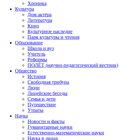
Хроника
Культура
Дом актёра
Литература
Кино
Культурное наследие
Парк культуры и чтения
Образование
Школа и вуз
Учитель
Реформы
ПОЛЁТ (научно-педагогический вестник)
Общество
История
Свободная трибуна
Люди
Лицейские беседы
Семья и дети
Путешествие
Утраты
Наука
Новости и факты
Гуманитарные науки
Естественно-математические науки
Наука в лицах