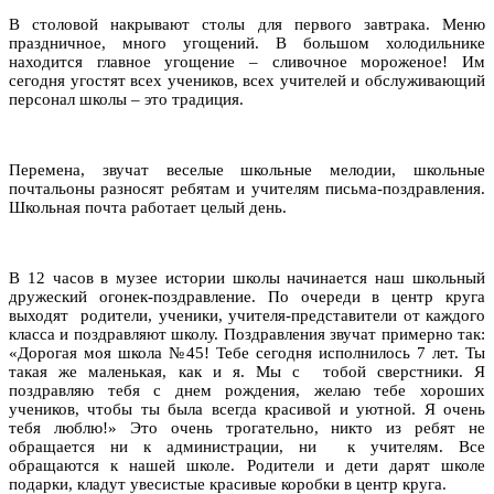
В столовой накрывают столы для первого завтрака. Меню
праздничное, много угощений. В большом холодильнике
находится главное угощение – сливочное мороженое! Им
сегодня угостят всех учеников, всех учителей и обслуживающий
персонал школы – это традиция.
Перемена, звучат веселые школьные мелодии, школьные
почтальоны разносят ребятам и учителям письма-поздравления.
Школьная почта работает целый день.
В 12 часов в музее истории школы начинается наш школьный
дружеский огонек-поздравление. По очереди в центр круга
выходят родители, ученики, учителя-представители от каждого
класса и поздравляют школу. Поздравления звучат примерно так:
«Дорогая моя школа №45! Тебе сегодня исполнилось 7 лет. Ты
такая же маленькая, как и я. Мы с тобой сверстники. Я
поздравляю тебя с днем рождения, желаю тебе хороших
учеников, чтобы ты была всегда красивой и уютной. Я очень
тебя люблю!» Это очень трогательно, никто из ребят не
обращается ни к администрации, ни к учителям. Все
обращаются к нашей школе. Родители и дети дарят школе
подарки, кладут увесистые красивые коробки в центр круга.