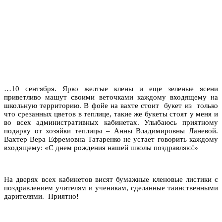
…10 сентября. Ярко желтые клены и еще зеленые ясени
приветливо машут своими веточками каждому входящему на
школьную территорию. В фойе на вахте стоит букет из только
что срезанных цветов в теплице, такие же букеты стоят у меня и
во всех административных кабинетах. Улыбаюсь приятному
подарку от хозяйки теплицы
–
Анны Владимировны Ланевой.
Вахтер Вера Ефремовна Татаренко не устает говорить каждому
входящему: «С днем рождения нашей школы поздравляю!»
На дверях всех кабинетов висят бумажные кленовые листики с
поздравлением учителям и ученикам, сделанные таинственными
дарителями. Приятно!