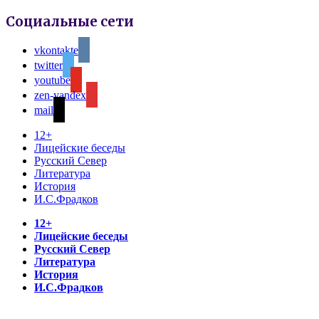
Социальные сети
vkontakte
twitter
youtube
zen-yandex
mail
12+
Лицейские беседы
Русский Север
Литература
История
И.С.Фрадков
12+
Лицейские беседы
Русский Север
Литература
История
И.С.Фрадков