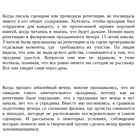
Когда писала сценарии или проводила репетиции, не посвящала
никого в его общее содержание. Хотелось, чтобы праздник был
открытием для каждого, а не прочитанной заранее хорошей
книгой, когда читаешь и знаешь, что будет дальше. Помню нашу
репетицию в филармонии праздничного вечера 15-летия школы.
Учителя были приглашены на репетицию и на сцене проигрывали
отдельные моменты, где требовалось их участие. По лицам
видела, что они, не видя целого действа, сомневаются в том, что
праздник удастся. Вопросов они мне не задавали, я тоже
молчала, понимая, что все равно ничего им сегодня не расскажу.
Все они увидят сами через день.
Когда прошел юбилейный вечер, многие признавались, что не
ожидали такого замечательного праздника, потому как на
репетиции было ощущение, что у праздника нет конца и нет
начала, нет его и середины. Вместе мы посмеялись, я сравнила
подготовку вечера со съемками фильма, где артисты снимаются
в эпизодах, которые не расположены последовательно в самом
сценарии. И рассказала о некоторых условиях, соблюдение
которых помогло мне и творческой группе сделать вечер ярким и
запоминающимся.