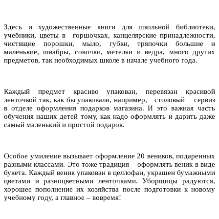
Здесь и художественные книги для школьной библиотеки,
учебники, цветы в горшочках, канцелярские принадлежности,
чистящие порошки, мыло, губки, тряпочки большие и
маленькие, швабры, совочки, метелки и ведра, много других
предметов, так необходимых школе в начале учебного года.
Каждый предмет красиво упакован, перевязан красивой
ленточкой так, как бы упаковали, например, столовый сервиз
в отделе оформления подарков магазина. И это важная часть
обучения наших детей тому, как надо оформлять и дарить даже
самый маленький и простой подарок.
Особое умиление вызывает оформление 20 веников, подаренных
разными классами. Это тоже традиция
–
оформлять веник в виде
букета. Каждый веник упакован в целлофан, украшен бумажными
цветами и разноцветными ленточками. Уборщицы радуются,
хорошее пополнение их хозяйства после подготовки к новому
учебному году, а главное
–
вовремя!