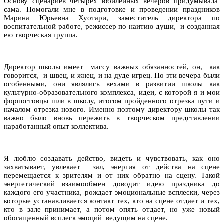
Основу сценариев четырех юбилейных вечеров придумывала
сама. Помогали мне в подготовке и проведении праздников
Марина Юрьевна Хуотари, заместитель директора по
воспитательной работе, режиссер по наитию души, и созданная
ею творческая группа.
Директор школы имеет массу важных обязанностей, он, как
говорится, и швец, и жнец, и на дуде игрец. Но эти вечера были
особенными, они являлись вехами в развитии школы как
культурно-образовательного комплекса, идеи, с которой я и мои
форпостовцы шли в школу, итогом пройденного отрезка пути и
началом отрезка нового. Именно поэтому директору школы так
важно было вновь пережить в творческом представлении
наработанный опыт коллектива.
Я люблю создавать действо, видеть и чувствовать, как оно
захватывает, увлекает зал, энергия от действа на сцене
перемещается к зрителям и от них обратно на сцену. Такой
энергетический взаимообмен доводит идею праздника до
каждого его участника, рождает эмоциональные всплески, через
которые устанавливается контакт тех, кто на сцене отдает и тех,
кто в зале принимает, а потом опять отдает, но уже новый
обогащенный всплеск эмоций ведущим на сцене.