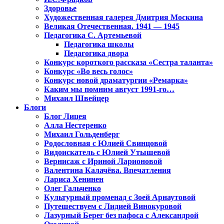
Здоровье
Художественная галерея Дмитрия Москина
Великая Отечественная. 1941 — 1945
Педагогика С. Артемьевой
Педагогика школы
Педагогика двора
Конкурс короткого рассказа «Сестра таланта»
Конкурс «Во весь голос»
Конкурс новой драматургии «Ремарка»
Каким мы помним август 1991-го…
Михаил Швейцер
Блоги
Блог Лицея
Алла Нестеренко
Михаил Гольденберг
Родословная с Юлией Свинцовой
Видоискатель с Юлией Утышевой
Вернисаж с Ириной Ларионовой
Валентина Калачёва. Впечатления
Лариса Хенинен
Олег Гальченко
Культурный променад с Зоей Арнаутовой
Путешествуем с Лидией Винокуровой
Лазурный Берег без пафоса с Александрой