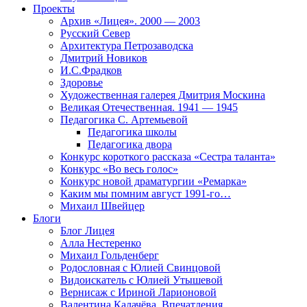
Проекты
Архив «Лицея». 2000 — 2003
Русский Север
Архитектура Петрозаводска
Дмитрий Новиков
И.С.Фрадков
Здоровье
Художественная галерея Дмитрия Москина
Великая Отечественная. 1941 — 1945
Педагогика С. Артемьевой
Педагогика школы
Педагогика двора
Конкурс короткого рассказа «Сестра таланта»
Конкурс «Во весь голос»
Конкурс новой драматургии «Ремарка»
Каким мы помним август 1991-го…
Михаил Швейцер
Блоги
Блог Лицея
Алла Нестеренко
Михаил Гольденберг
Родословная с Юлией Свинцовой
Видоискатель с Юлией Утышевой
Вернисаж с Ириной Ларионовой
Валентина Калачёва. Впечатления