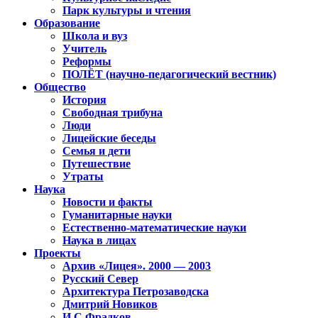
Парк культуры и чтения
Образование
Школа и вуз
Учитель
Реформы
ПОЛЁТ (научно-педагогический вестник)
Общество
История
Свободная трибуна
Люди
Лицейские беседы
Семья и дети
Путешествие
Утраты
Наука
Новости и факты
Гуманитарные науки
Естественно-математические науки
Наука в лицах
Проекты
Архив «Лицея». 2000 — 2003
Русский Север
Архитектура Петрозаводска
Дмитрий Новиков
И.С.Фрадков