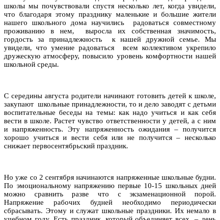
школы мы почувствовали спустя несколько лет, когда увидели,
что благодаря этому празднику маленькие и большие жители
нашего школьного дома научились радоваться совместному
проживанию в нем, выросла их собственная значимость,
гордость за принадлежность к нашей дружной семье. Мы
увидели, что умение радоваться всем коллективом укрепило
дружескую атмосферу, повысило уровень комфортности нашей
школьной среды.
С середины августа родители начинают готовить детей к школе,
закупают школьные принадлежности, то и дело заводят с детьми
воспитательные беседы на темы: как надо учиться и как себя
вести в школе. Растет чувство ответственности у детей, а с ним
и напряженность. Эту напряженность ожидания – получится
хорошо учиться и вести себя или не получится – несколько
снижает первосентябрьский праздник.
Но уже со 2 сентября начинаются напряженные школьные будни.
По эмоциональному напряжению первые 10-15 школьных дней
можно сравнить разве что с экзаменационной порой.
Напряжение рабочих будней необходимо периодически
сбрасывать. Этому и служат школьные праздники. Их немало в
учебном году. Есть праздник, который объединяет всех, – день