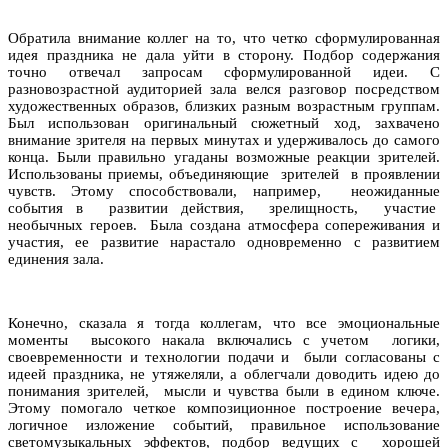
Обратила внимание коллег на то, что четко сформулированная
идея праздника не дала уйти в сторону. Подбор содержания
точно отвечал запросам сформулированной идеи. С
разновозрастной аудиторией зала велся разговор посредством
художественных образов, близких разным возрастным группам.
Был использован оригинальный сюжетный ход, захвачено
внимание зрителя на первых минутах и удерживалось до самого
конца. Были правильно угаданы возможные реакции зрителей.
Использованы приемы, объединяющие зрителей в проявлении
чувств. Этому способствовали, например, неожиданные
события в развитии действия, зрелищность, участие
необычных ге­роев. Была создана атмосфера сопережи­вания и
участия, ее развитие нарастало одновременно с развитием
единения зала.
Конечно, сказала я тогда коллегам, что все эмоциональные
моменты высокого накала включались с учетом логики,
своевременности и технологии подачи и были согласованы с
идеей праздника, не утяжеляли, а облегчали доводить идею до
понимания зрителей, мысли и чувства были в едином ключе.
Этому помогало четкое композиционное построение вечера,
логичное изложение событий, правильное использование
светомузыкальных эффектов, подбор ведущих с хорошей