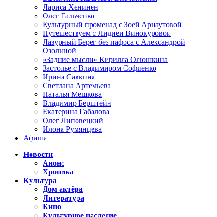
Лариса Хенинен
Олег Гальченко
Культурный променад с Зоей Арнаутовой
Путешествуем с Лидией Винокуровой
Лазурный Берег без пафоса с Александрой
Озолиной
«Задние мысли» Кирилла Олюшкина
Застолье с Владимиром Софиенко
Ирина Савкина
Светлана Артемьева
Наталья Мешкова
Владимир Берштейн
Екатерина Габалова
Олег Липовецкий
Илона Румянцева
Афиша
Новости
Анонс
Хроника
Культура
Дом актёра
Литература
Кино
Культурное наследие