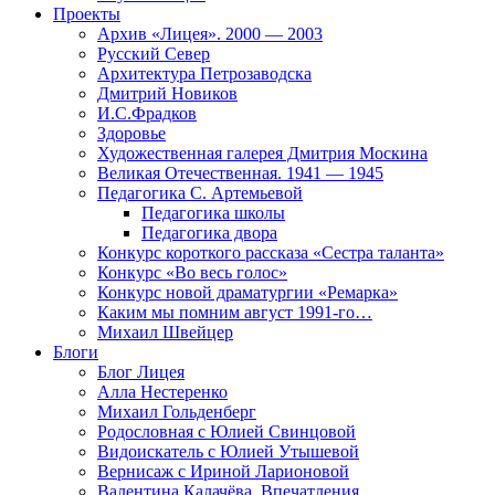
Проекты
Архив «Лицея». 2000 — 2003
Русский Север
Архитектура Петрозаводска
Дмитрий Новиков
И.С.Фрадков
Здоровье
Художественная галерея Дмитрия Москина
Великая Отечественная. 1941 — 1945
Педагогика С. Артемьевой
Педагогика школы
Педагогика двора
Конкурс короткого рассказа «Сестра таланта»
Конкурс «Во весь голос»
Конкурс новой драматургии «Ремарка»
Каким мы помним август 1991-го…
Михаил Швейцер
Блоги
Блог Лицея
Алла Нестеренко
Михаил Гольденберг
Родословная с Юлией Свинцовой
Видоискатель с Юлией Утышевой
Вернисаж с Ириной Ларионовой
Валентина Калачёва. Впечатления