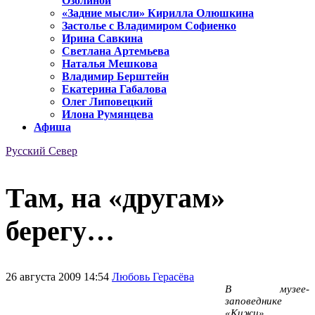
Озолиной
«Задние мысли» Кирилла Олюшкина
Застолье с Владимиром Софиенко
Ирина Савкина
Светлана Артемьева
Наталья Мешкова
Владимир Берштейн
Екатерина Габалова
Олег Липовецкий
Илона Румянцева
Афиша
Русский Север
Там, на «другам»
берегу…
26 августа 2009 14:54
Любовь Герасёва
В музее-
заповеднике
«Кижи»