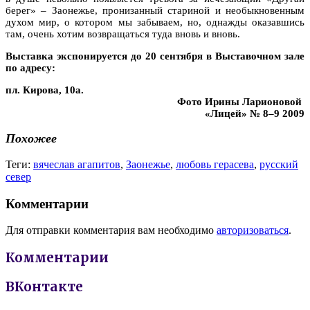
берег» – Заонежье, пронизанный стариной и необыкновенным
духом мир, о котором мы забываем, но, однажды оказавшись
там, очень хотим возвращаться туда вновь и вновь.
Выставка экспонируется до 20 сентября в Выставочном зале
по адресу:
пл. Кирова, 10а.
Фото Ирины Ларионовой
«Лицей» № 8–9 2009
Похожее
Теги:
вячеслав агапитов
,
Заонежье
,
любовь герасева
,
русский
север
Комментарии
Для отправки комментария вам необходимо
авторизоваться
.
Комментарии
ВКонтакте