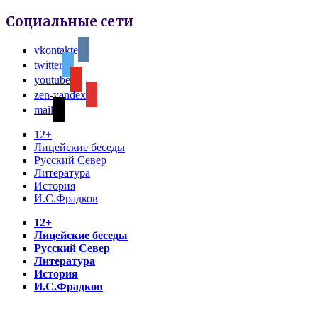
Социальные сети
vkontakte
twitter
youtube
zen-yandex
mail
12+
Лицейские беседы
Русский Север
Литература
История
И.С.Фрадков
12+
Лицейские беседы
Русский Север
Литература
История
И.С.Фрадков