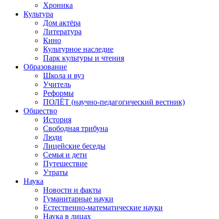
Хроника
Культура
Дом актёра
Литература
Кино
Культурное наследие
Парк культуры и чтения
Образование
Школа и вуз
Учитель
Реформы
ПОЛЁТ (научно-педагогический вестник)
Общество
История
Свободная трибуна
Люди
Лицейские беседы
Семья и дети
Путешествие
Утраты
Наука
Новости и факты
Гуманитарные науки
Естественно-математические науки
Наука в лицах