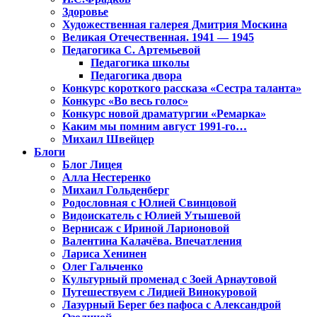
Здоровье
Художественная галерея Дмитрия Москина
Великая Отечественная. 1941 — 1945
Педагогика С. Артемьевой
Педагогика школы
Педагогика двора
Конкурс короткого рассказа «Сестра таланта»
Конкурс «Во весь голос»
Конкурс новой драматургии «Ремарка»
Каким мы помним август 1991-го…
Михаил Швейцер
Блоги
Блог Лицея
Алла Нестеренко
Михаил Гольденберг
Родословная с Юлией Свинцовой
Видоискатель с Юлией Утышевой
Вернисаж с Ириной Ларионовой
Валентина Калачёва. Впечатления
Лариса Хенинен
Олег Гальченко
Культурный променад с Зоей Арнаутовой
Путешествуем с Лидией Винокуровой
Лазурный Берег без пафоса с Александрой