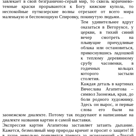
завлекает в свой безгранично-серый мир, то сквозь коричнево-
темные краски прорываются к Богу кижские купола, то
неспокойные путкозерские волны отрезают от всего мира
маленькую и беспомощную Спировку, покинутую людьми…
Тем удивительнее вдруг
оказаться в Вегоруксе, у
церкви, в тихий синий
вечер смотреть на
плывущие причудливые
облака или остановиться,
прикоснувшись ладошкой
к теплому деревянному
срубу часовенки, в
годичных кольцах
которого застыли
столетия.
Каждая деталь в картинах
Вячеслава Агапитова –
символ Заонежья, края, до
боли родного художнику.
Здесь он вырос, и первые
слова его были на
заонежском диалекте. Потому так подкупают и написанные на
диалекте названия картин и самой выставки.
Экспрессия картин Агапитова заставляет затаить дыхание.
Кажется, безмолвный мир природы кричит и просит о защите! И
в душе невольно появляется тревога за исчезающий «Другай