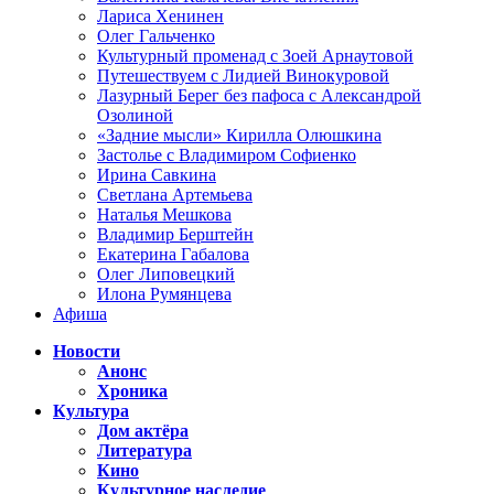
Лариса Хенинен
Олег Гальченко
Культурный променад с Зоей Арнаутовой
Путешествуем с Лидией Винокуровой
Лазурный Берег без пафоса с Александрой
Озолиной
«Задние мысли» Кирилла Олюшкина
Застолье с Владимиром Софиенко
Ирина Савкина
Светлана Артемьева
Наталья Мешкова
Владимир Берштейн
Екатерина Габалова
Олег Липовецкий
Илона Румянцева
Афиша
Новости
Анонс
Хроника
Культура
Дом актёра
Литература
Кино
Культурное наследие