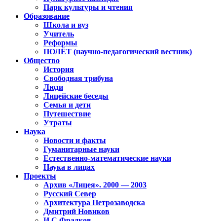
Парк культуры и чтения
Образование
Школа и вуз
Учитель
Реформы
ПОЛЁТ (научно-педагогический вестник)
Общество
История
Свободная трибуна
Люди
Лицейские беседы
Семья и дети
Путешествие
Утраты
Наука
Новости и факты
Гуманитарные науки
Естественно-математические науки
Наука в лицах
Проекты
Архив «Лицея». 2000 — 2003
Русский Север
Архитектура Петрозаводска
Дмитрий Новиков
И.С.Фрадков