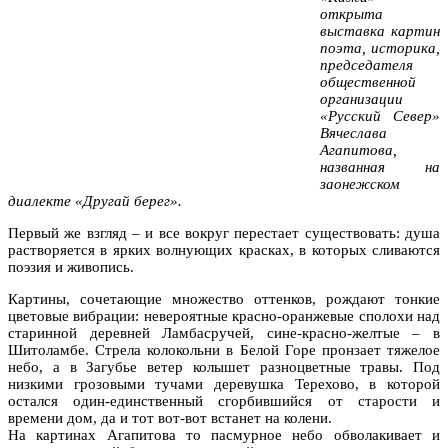
открыта
выставка картин
поэта, историка,
председателя
общественной
организации
«Русский Север»
Вячеслава
Агапитова,
названная на
заонежском
диалекте «Другай берег».
Первый же взгляд – и все вокруг перестает существовать: душа
растворяется в ярких волнующих красках, в которых сливаются
поэзия и живопись.
Картины, сочетающие множество оттенков, рождают тонкие
цветовые вибрации: невероятные красно-оранжевые сполохи над
старинной деревней Ламбасручей, сине-красно-желтые – в
Шитоламбе. Стрела колокольни в Белой Горе пронзает тяжелое
небо, а в Загубье ветер колышет разноцветные травы. Под
низкими грозовыми тучами деревушка Терехово, в которой
остался один-единственный сгорбившийся от старости и
времени дом, да и тот вот-вот встанет на колени.
На картинах Агапитова то пасмурное небо обволакивает и