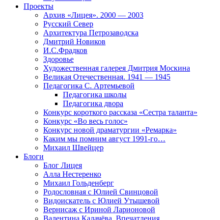
Проекты
Архив «Лицея». 2000 — 2003
Русский Север
Архитектура Петрозаводска
Дмитрий Новиков
И.С.Фрадков
Здоровье
Художественная галерея Дмитрия Москина
Великая Отечественная. 1941 — 1945
Педагогика С. Артемьевой
Педагогика школы
Педагогика двора
Конкурс короткого рассказа «Сестра таланта»
Конкурс «Во весь голос»
Конкурс новой драматургии «Ремарка»
Каким мы помним август 1991-го…
Михаил Швейцер
Блоги
Блог Лицея
Алла Нестеренко
Михаил Гольденберг
Родословная с Юлией Свинцовой
Видоискатель с Юлией Утышевой
Вернисаж с Ириной Ларионовой
Валентина Калачёва. Впечатления