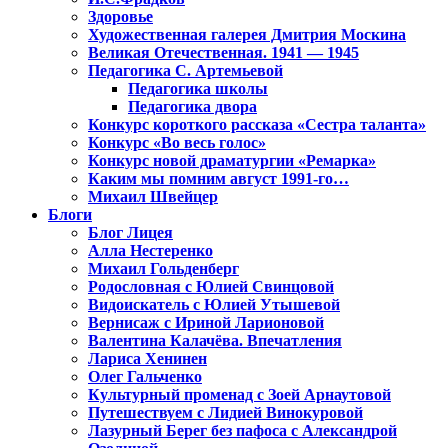
Здоровье
Художественная галерея Дмитрия Москина
Великая Отечественная. 1941 — 1945
Педагогика С. Артемьевой
Педагогика школы
Педагогика двора
Конкурс короткого рассказа «Сестра таланта»
Конкурс «Во весь голос»
Конкурс новой драматургии «Ремарка»
Каким мы помним август 1991-го…
Михаил Швейцер
Блоги
Блог Лицея
Алла Нестеренко
Михаил Гольденберг
Родословная с Юлией Свинцовой
Видоискатель с Юлией Утышевой
Вернисаж с Ириной Ларионовой
Валентина Калачёва. Впечатления
Лариса Хенинен
Олег Гальченко
Культурный променад с Зоей Арнаутовой
Путешествуем с Лидией Винокуровой
Лазурный Берег без пафоса с Александрой