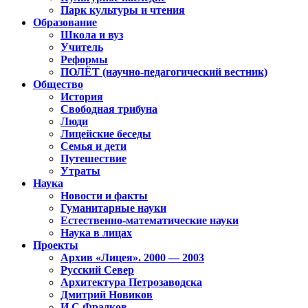
Парк культуры и чтения
Образование
Школа и вуз
Учитель
Реформы
ПОЛЁТ (научно-педагогический вестник)
Общество
История
Свободная трибуна
Люди
Лицейские беседы
Семья и дети
Путешествие
Утраты
Наука
Новости и факты
Гуманитарные науки
Естественно-математические науки
Наука в лицах
Проекты
Архив «Лицея». 2000 — 2003
Русский Север
Архитектура Петрозаводска
Дмитрий Новиков
И.С.Фрадков