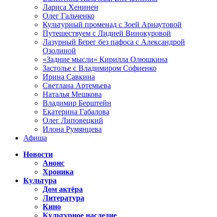
Лариса Хенинен
Олег Гальченко
Культурный променад с Зоей Арнаутовой
Путешествуем с Лидией Винокуровой
Лазурный Берег без пафоса с Александрой
Озолиной
«Задние мысли» Кирилла Олюшкина
Застолье с Владимиром Софиенко
Ирина Савкина
Светлана Артемьева
Наталья Мешкова
Владимир Берштейн
Екатерина Габалова
Олег Липовецкий
Илона Румянцева
Афиша
Новости
Анонс
Хроника
Культура
Дом актёра
Литература
Кино
Культурное наследие