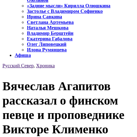
Озолиной
«Задние мысли» Кирилла Олюшкина
Застолье с Владимиром Софиенко
Ирина Савкина
Светлана Артемьева
Наталья Мешкова
Владимир Берштейн
Екатерина Габалова
Олег Липовецкий
Илона Румянцева
Афиша
Русский Север
,
Хроника
Вячеслав Агапитов
рассказал о финском
певце и проповеднике
Викторе Клименко