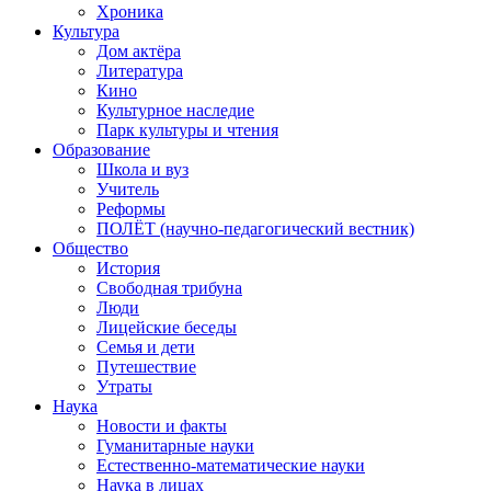
Хроника
Культура
Дом актёра
Литература
Кино
Культурное наследие
Парк культуры и чтения
Образование
Школа и вуз
Учитель
Реформы
ПОЛЁТ (научно-педагогический вестник)
Общество
История
Свободная трибуна
Люди
Лицейские беседы
Семья и дети
Путешествие
Утраты
Наука
Новости и факты
Гуманитарные науки
Естественно-математические науки
Наука в лицах