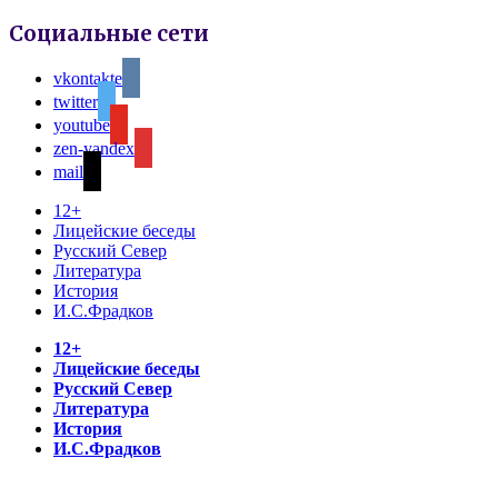
Социальные сети
vkontakte
twitter
youtube
zen-yandex
mail
12+
Лицейские беседы
Русский Север
Литература
История
И.С.Фрадков
12+
Лицейские беседы
Русский Север
Литература
История
И.С.Фрадков