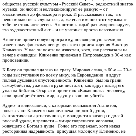
общества русской культуры «Русский Север», редкостный знаток
музыки, он любит и коллекционирует ее разную – от
классической до фольклора и рока. И рассказывает так, что
невозможно не заслушаться, даже если именно этот музыкант
тебе не столь интересен. Агапитов каждый раз импровизирует,
это художественный акт – и не увлечься просто невозможно.
Агапитов привез новую программу, посвященную всемирно
известному финскому певцу русского происхождения Виктору
Клименко. У нас он почти не известен, хотя, как рассказали на
вечере очевидцы, Клименко приезжал в Петрозаводск в 90-е как
проповедник.
К Богу он пришел далеко не сразу. Мировая слава, в 60-е — 70-е
годы выступления по всему миру, на Евровидении и вдруг
полная душевная опустошенность. Клименко был на грани
самоубийства, уже взял в руки пистолет, как вдруг взгляд его
упал на Библию. Открыл и прочитал: «Какая польза человеку,
если приобретёт весь мир, а душу свою погубит?»
Аудио- и видеозаписи, с которыми познакомил Агапитов,
показывают Клименко как человека широкой души,
фантастически артистичного, в молодости красавца с долей
русской удали, в зрелости – умиротворенного человека,
живущего с Богом в душе. Голос его поражает, хотя некая
ресторанная надрывность, присущая молодому Клименко, не