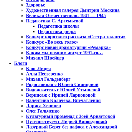
Здоровье
Художественная галерея Дмитрия Москина
Великая Отечественная. 1941 — 1945
Педагогика С. Артемьевой
Педагогика школы
Педагогика двора
Конкурс короткого рассказа «Сестра таланта»
Конкурс «Во весь голос»
Конкурс новой драматургии «Ремарка»
Каким мы помним август 1991-го…
Михаил Швейцер
Блоги
Блог Лицея
Алла Нестеренко
Михаил Гольденберг
Родословная с Юлией Свинцовой
Видоискатель с Юлией Утышевой
Вернисаж с Ириной Ларионовой
Валентина Калачёва. Впечатления
Лариса Хенинен
Олег Гальченко
Культурный променад с Зоей Арнаутовой
Путешествуем с Лидией Винокуровой
Лазурный Берег без пафоса с Александрой