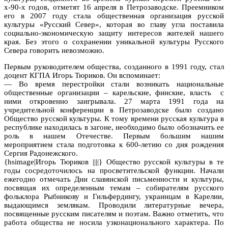
х-90-х годов, отметят 16 апреля в Петрозаводске. Преемником
его в 2007 году стала общественная организация русской
культуры «Русский Север», которая во главу угла поставила
социально-экономическую защиту интересов жителей нашего
края. Без этого о сохранении уникальной культуры Русского
Севера говорить невозможно.
Первым руководителем общества, созданного в 1991 году, стал
доцент КГПА Игорь Тюриков. Он вспоминает:
— Во время перестройки стали возникать национальные
общественные организации – карельские, финские, власть с
ними откровенно заигрывала. 27 марта 1991 года на
учредительной конференции в Петрозаводске было создано
Общество русской культуры. К тому времени русская культура в
республике находилась в загоне, необходимо было обозначить ее
роль в нашем Отечестве. Первым большим нашим
мероприятием стала подготовка к 600-летию со дня рождения
Сергия Радонежского.
{hsimage|Игорь Тюриков ||||} Общество русской культуры в те
годы сосредоточилось на просветительской функции. Начали
ежегодно отмечать Дни славянской письменности и культуры,
посвящая их определенным темам – собирателям русского
фольклора Рыбникову и Гильфердингу, украинцам в Карелии,
выдающимся землякам. Проводили литературные вечера,
посвященные русским писателям и поэтам. Важно отметить, что
работа общества не носила узконационального характера. По