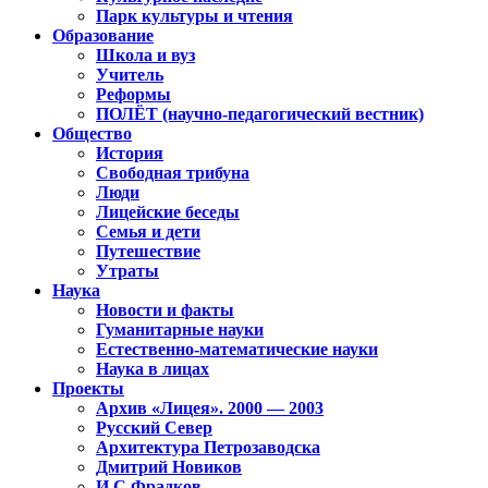
Парк культуры и чтения
Образование
Школа и вуз
Учитель
Реформы
ПОЛЁТ (научно-педагогический вестник)
Общество
История
Свободная трибуна
Люди
Лицейские беседы
Семья и дети
Путешествие
Утраты
Наука
Новости и факты
Гуманитарные науки
Естественно-математические науки
Наука в лицах
Проекты
Архив «Лицея». 2000 — 2003
Русский Север
Архитектура Петрозаводска
Дмитрий Новиков
И.С.Фрадков