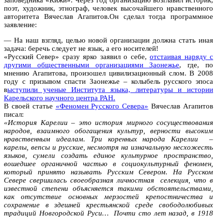
поэт, художник, этнограф, человек высочайшего нравственного
авторитета Вячеслав Агапитов.Он сделал тогда программное
заявление:
— На наш взгляд, целью новой организации должна стать иная
задача: беречь следует не язык, а его носителей!
«Русский Север» сразу ярко заявил о себе,
отстаивая наряду с
другими общественными организациями Заонежье
, где, по
мнению Агапитова, произошел цивилизационный слом. В 2008
году с призывом спасти Заонежье – колыбель русского эпоса
в
ыступили ученые Института языка, литературы и истории
Карельского научного центра РАН.
В своей статье
«Феномен Русского Севера»
Вячеслав Агапитов
писал:
«История Карелии – это история мирного сосуществования
народов, взаимного обогащения культур, верности высоким
нравственным идеалам. Три коренных народа Карелии –
карелы, вепсы и русские, несмотря на изначальную несхожесть
языков, сумели создать единое культурное пространство,
вошедшее органичной частью в социокультурный феномен,
который принято называть Русским Севером. На Русском
Севере свершилась своеобразная личностная селекция, что в
известной степени объясняется такими обстоятельствами,
как отсутствие основных мерзостей крепостничества и
сохранение в здешней крестьянской среде свободолюбивых
традиций Новгородской Руси… Почти сто лет назад, в 1918