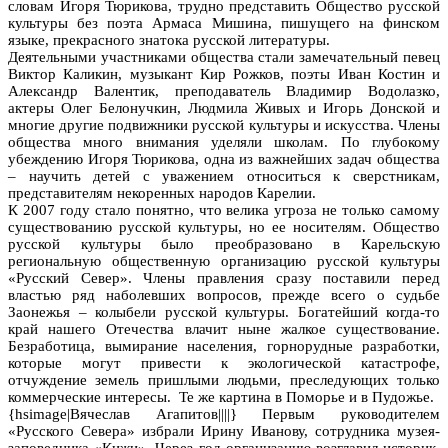
словам Игоря Тюрикова, трудно представить Общество русской
культуры без поэта Армаса Мишина, пишущего на финском
языке, прекрасного знатока русской литературы.
Деятельными участниками общества стали замечательный певец
Виктор Каликин, музыкант Кир Рожков, поэты Иван Костин и
Александр Валентик, преподаватель Владимир Водолазко,
актеры Олег Белонучкин, Людмила Живых и Игорь Донской и
многие другие подвижники русской культуры и искусства. Члены
общества много внимания уделяли школам. По глубокому
убеждению Игоря Тюрикова, одна из важнейших задач общества
– научить детей с уважением относиться к сверстникам,
представителям некоренных народов Карелии.
К 2007 году стало понятно, что велика угроза не только самому
существованию русской культуры, но ее носителям. Общество
русской культуры было преобразовано в Карельскую
региональную общественную организацию русской культуры
«Русский Север». Члены правления сразу поставили перед
властью ряд наболевших вопросов, прежде всего о судьбе
Заонежья – колыбели русской культуры. Богатейший когда-то
край нашего Отечества влачит ныне жалкое существование.
Безработица, вымирание населения, горнорудные разработки,
которые могут привести к экологической катастрофе,
отчуждение земель пришлыми людьми, преследующих только
коммерческие интересы. Те же картина в Поморье и в Пудожье.
{hsimage|Вячеслав Агапитов||||} Первым руководителем
«Русского Севера» избрали Ирину Иванову, сотрудника музея-
заповедника «Кижи». Через год организацию возглавил историк,