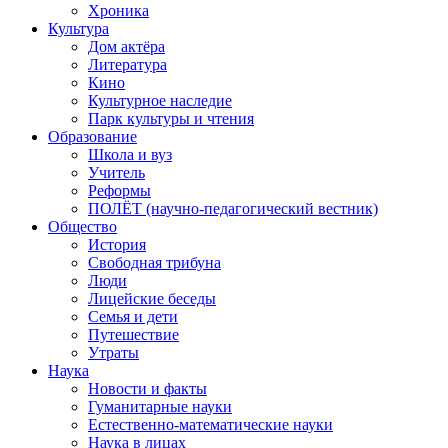
Хроника
Культура
Дом актёра
Литература
Кино
Культурное наследие
Парк культуры и чтения
Образование
Школа и вуз
Учитель
Реформы
ПОЛЁТ (научно-педагогический вестник)
Общество
История
Свободная трибуна
Люди
Лицейские беседы
Семья и дети
Путешествие
Утраты
Наука
Новости и факты
Гуманитарные науки
Естественно-математические науки
Наука в лицах