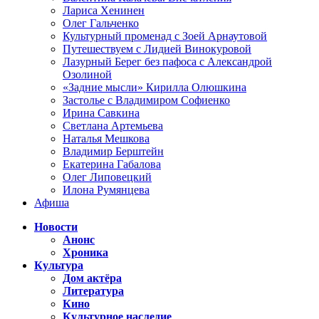
Лариса Хенинен
Олег Гальченко
Культурный променад с Зоей Арнаутовой
Путешествуем с Лидией Винокуровой
Лазурный Берег без пафоса с Александрой
Озолиной
«Задние мысли» Кирилла Олюшкина
Застолье с Владимиром Софиенко
Ирина Савкина
Светлана Артемьева
Наталья Мешкова
Владимир Берштейн
Екатерина Габалова
Олег Липовецкий
Илона Румянцева
Афиша
Новости
Анонс
Хроника
Культура
Дом актёра
Литература
Кино
Культурное наследие