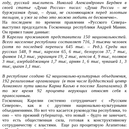
году, русский мыслитель Николай Александрович Бердяев в
своей статье «Душа России» писал: «Душа России – не
буржуазная душа, – душа, не склоняющаяся перед золотым
тельцом, и уже за одно это можно любить ее бесконечно».
На последнем по времени правлении «Русского Севера»
выступил председатель Госкомнаца республики Андрей Манин.
Он привел такие данные:
В Карелии проживают представители 150 национальностей.
Всего население республики составляет 716, 3 тысячи человек
(хотя по последней переписи 645 тыс. – Ред.). Среди них
русских 548, 9 тыс, карелов 65, 6 тыс, белорусов 37, 7 тыс,
финнов 14,3 тыс, украинцев 19, 2 тыс, вепсов 4, 9 тыс, поляков
3 тыс, азербайджанцев 1,7 тыс, армян 1, 6 тыс, чувашей 1, 3
тыс, цыган 1,1 тыс.
В республике создано 62 национально-культурных объединения,
192 религиозные организации (в том числе Буддистский центр
Алмазного пути школы Карма Кагью в поселке Хаапалампи). В
то же время 92 процента верующих относят себя к
православным.
Госкомнац Карелии системно сотрудничает с «Русским
Севером», как и с другими национально-культурными
объединениями. Но вот что касается руководства республики, то
оно – что прежний губернатор, что новый – будто не замечает,
что есть общественная сила, готовая к конструктивному
сотрудничеству с властями. Еще раз процитирую Агапитова: