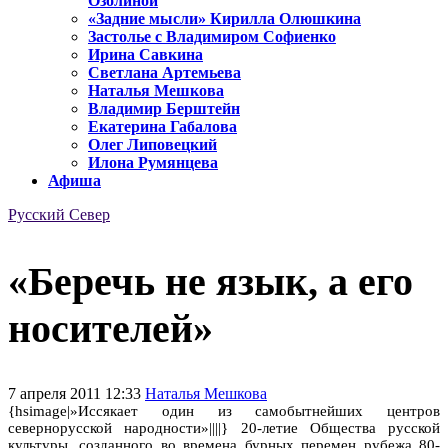
Озолиной
«Задние мысли» Кирилла Олюшкина
Застолье с Владимиром Софиенко
Ирина Савкина
Светлана Артемьева
Наталья Мешкова
Владимир Берштейн
Екатерина Габалова
Олег Липовецкий
Илона Румянцева
Афиша
Русский Север
«Беречь не язык, а его
носителей»
7 апреля 2011 12:33
Наталья Мешкова
{hsimage|»Иссякает один из самобытнейших центров
севернорусской народности»||||} 20-летие Общества русской
культуры, созданного во времена бурных перемен рубежа 80-