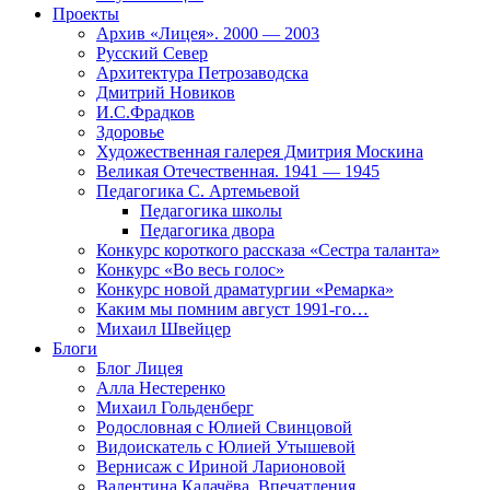
Проекты
Архив «Лицея». 2000 — 2003
Русский Север
Архитектура Петрозаводска
Дмитрий Новиков
И.С.Фрадков
Здоровье
Художественная галерея Дмитрия Москина
Великая Отечественная. 1941 — 1945
Педагогика С. Артемьевой
Педагогика школы
Педагогика двора
Конкурс короткого рассказа «Сестра таланта»
Конкурс «Во весь голос»
Конкурс новой драматургии «Ремарка»
Каким мы помним август 1991-го…
Михаил Швейцер
Блоги
Блог Лицея
Алла Нестеренко
Михаил Гольденберг
Родословная с Юлией Свинцовой
Видоискатель с Юлией Утышевой
Вернисаж с Ириной Ларионовой
Валентина Калачёва. Впечатления