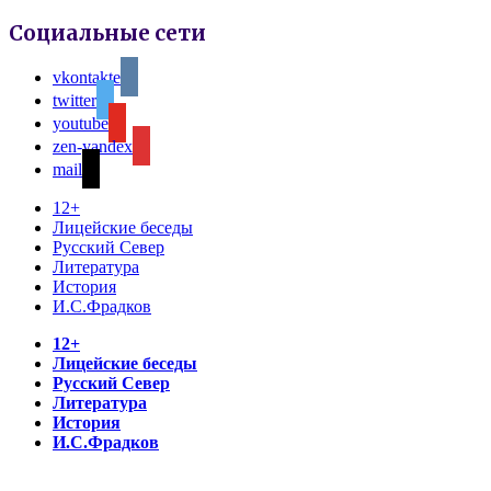
Социальные сети
vkontakte
twitter
youtube
zen-yandex
mail
12+
Лицейские беседы
Русский Север
Литература
История
И.С.Фрадков
12+
Лицейские беседы
Русский Север
Литература
История
И.С.Фрадков