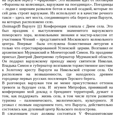
«Фараоны на колесницах, варзужане на поездницах». Поездницы
– лодки с широким развалом ботов и малой осадкой, которые по
сей день строят варзужане. Их используют и в качестве речного
такси – здесь нет моста, соединяющего оба берега реки Варзуги,
на которых расположено село.
{hsimage|В Варзуге ||||} Конференция совпала с Днем села. Это
был праздник с выступлением знаменитого варзужского
поморского хора, колокольными звонами и мастер-классом от
участников Чтений – представителей Московского колокольного
центра. Впервые была отслужена божественная литургия в
только что отреставрированной Успенской церкви. Возглавил ее
архиепископ Мурманский и Мончегорский Симон. На празднике
приехал Дмитрий Дмитриенко губернатор Мурманской области.
Он подарил варзужскому приходу икону святителя Николая.
Владыка Симон и губернатор возглавили торжественное шествие
к Золотому кресту Варзуги на Никольской стороне села. Он
расположен на возвышенности, где находилось древнее
городище первых русских поселенцев Терского берега.
В разговорах варзужан тем не менее присутствовал оттенок
тревоги за будущее села. И игумен Митрофан, принявший на
конференцию мой доклад о брендинге территорий, думает о
том, как поддержать жизнь села, в том числе путем развития
туризма – паломнического, экологического, культурного. Я
уезжал с полным ощущением того, что Варзуга, действительно
состоялась как духовный центр Кольского полуострова.
В следующем году должны состояться V Феодоритовские