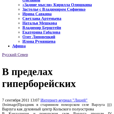
Озолиной
«Задние мысли» Кирилла Олюшкина
Застолье с Владимиром Софиенко
Ирина Савкина
Светлана Артемьева
Наталья Мешкова
Владимир Берштейн
Екатерина Габалова
Олег Липовецкий
Илона Румянцева
Афиша
Русский Север
В пределах
гиперборейских
7 сентября 2011 13:07
Интернет-журнал "Лицей"
{hsimage|Праздник в старинном поморском селе Варзуга ||||}
Варзуга как духовный центр Кольского полуострова
В Кандалакше и поморском селе Варзуга прошли IV