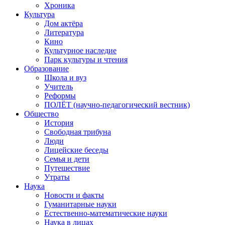
Хроника
Культура
Дом актёра
Литература
Кино
Культурное наследие
Парк культуры и чтения
Образование
Школа и вуз
Учитель
Реформы
ПОЛЁТ (научно-педагогический вестник)
Общество
История
Свободная трибуна
Люди
Лицейские беседы
Семья и дети
Путешествие
Утраты
Наука
Новости и факты
Гуманитарные науки
Естественно-математические науки
Наука в лицах