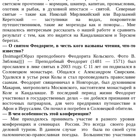
светском прочтении – кормщик, шкипер, капитан, промысловик,
охотник и рыбак, в духовной ипостаси – святой. Северные
святые – такие как Николай Мирликийский или Варлаамий
Керетский — заступники на водах, покровители
путешественников, такие же мореходы как и поморы… Мне
показалось интересным рассказать о нашей работе и сравнить
результат с тем, как это видится на Кандалакшском и Терском
берегах.
— О святом Феодорите, в честь кого названы чтения, что-то
известно?
{hsimage|Образ преподобного Феодорита Кольского. Фото В.
Зяблова||||} — Преподобный Феодорит (1481 — 1571) был
прославлен в лике святых в 2003 году. С 11 лет он подвизался в
Соловецком монастыре. Общался с Александром Свирским.
Удалился в устье реки Колы и стал проповедовать православие
саамам. Феодорит священничал в Новгороде, был духовником
Макария, митрополита Московского, настоятелем монастырей в
Коле и Кандалакше. В последний период жизни Феодорит
участвовал в государственных делах – он добился признания от
восточных патриархов, для чего предпринял путешествие в
Афон и Иерусалим. Он почил и погребен в Соловецкой обители.
— В чем особенность этой конференции?
— Мне приходилось принимать участие в разного уровня
конференциях и семинарах России. Это всегда своего рода
деловой туризм. В данном случае это была по своей сути
паломническо-православная поездка. Большинство участников