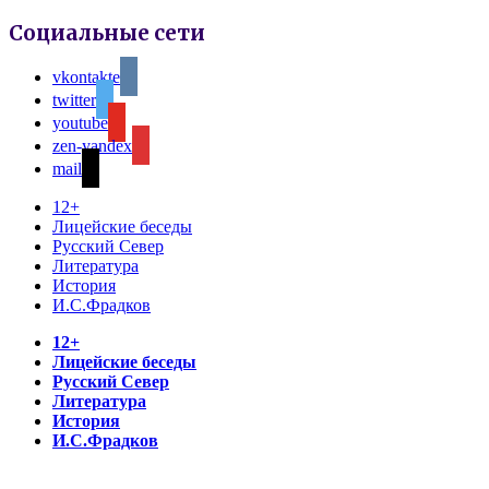
Социальные сети
vkontakte
twitter
youtube
zen-yandex
mail
12+
Лицейские беседы
Русский Север
Литература
История
И.С.Фрадков
12+
Лицейские беседы
Русский Север
Литература
История
И.С.Фрадков