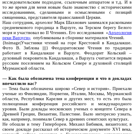
исследовательским подходом, ссылочным аппаратом и т.д. И в
то же время для меня новым было знакомство с историческими
исследованиями, сделанными и осмысленными с позиций
священника, представителя православной Церкви.
Наш сотрудник, археолог Марк Шахнович занимался раскопками
средневекового городища в Варзуге, на Терском берегу Белого
моря и участвовал во II Чтениях. Его исследования «
Археология
реки Варзуги»
опубликованы в сборнике материалов Чтений.
{hsimage|Участники чтений на горе Крестовой в Кандалакше.
Фото В. Зяблова ||||} Феодоритовские Чтения по традиции
работают в Кандалакше и Варзуге. Феодорит Кольский –
духовный покровитель Кандалакши, а Варзуга считается первым
русским поселением на Кольском Севере и духовной столицей
Мурманской области.
— Как была обозначена тема конференции и что в докладах
впечатлило вас?
— Тема была обозначена широко «Север и история». Приехали
ученые из Финляндии, Норвегии, Италии, Москвы, Мурманской
области, Республики Карелия и других мест, то есть это была
полноценная конференция российского и международного
уровня. Были доклады московских ученых о концепте Севера в
Древней Греции, Византии, Палестине. Было интересно узнать,
как, например, понимали Север в древних семитских культурах.
Не обошли и тему Гипербореи. Михаил Бибиков, византолог, в
своем докладе рассказал об историческом документе XVI века,