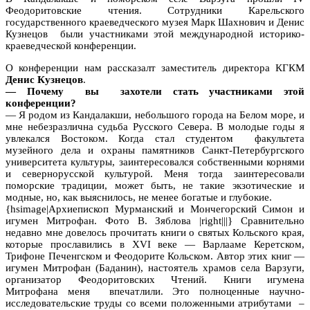
Феодоритовские чтения. Сотрудники Карельского
государственного краеведческого музея Марк Шахнович и Денис
Кузнецов были участниками этой международной историко-
краеведческой конференции.
О конференции нам рассказалт заместитель директора КГКМ
Денис Кузнецов
.
— Почему вы захотели стать участниками этой
конференции?
— Я родом из Кандалакши, небольшого города на Белом море, и
мне небезразлична судьба Русского Севера. В молодые годы я
увлекался Востоком. Когда стал студентом факультета
музейного дела и охраны памятников Санкт-Петербургского
университета культуры, заинтересовался собственными корнями
и севернорусской культурой. Меня тогда заинтересовали
поморские традиции, может быть, не такие экзотические и
модные, но, как выяснилось, не менее богатые и глубокие.
{hsimage|Архиепископ Мурманский и Мончегорский Симон и
игумен Митрофан. Фото В. Зяблова |right|||} Сравнительно
недавно мне довелось прочитать книги о святых Кольского края,
которые прославились в XVI веке — Варлааме Керетском,
Трифоне Печенгском и Феодорите Кольском. Автор этих книг —
игумен Митрофан (Баданин), настоятель храмов села Варзуги,
организатор Феодоритовских Чтений. Книги игумена
Митрофана меня впечатлили. Это полноценные научно-
исследовательские труды со всеми положенными атрибутами –