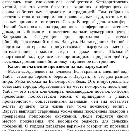
оказались уже сложившимся сообществом Феодоритовских
чтений, как это часто бывает на хороших конференциях со
своим собственным форматом и традицией. Там собрались
исследователи и одновременно православные люди, которым по
разным причинам интересен Север. В первый день атмосфера
Чтений была похожа на традиционные конференции с чтением
докладов в большом торжественном зале культурного центра
Кандалакши. Следующие дни проходили в стенах
общеобразовательной школы Варзуги. На заседаниях Чтений с
видимым интересом присутствовали варзужане: местная
интеллигенция, пожилые люди и даже дети. Школьный
спортивный зал, где все это происходило, придавал действу
несколько домашнюю обстановку и душевное настроение.
— Какое впечатление произвели на вас варзужане?
— Место всегда влияет на человека. Если сравнить внешний вид
Умбы, столицы Терского берега, и Варзуги, то это два разных
мира. Умба похожа на Беломорск и Кемь. Это индустриальные
советские города, образованные на месте поморских поселений.
Умба — это такой конгломерат, лесозаводской поселок со всеми
прелестями постсоветской эпохи: с пришедшим в упадок
производством, общественными зданиями, чей вид оставляет
желать лучшего, хотя жизнь там тоже по-своему кипит…
Варзуга выглядит старинным ухоженным поселением поморов в
прекрасном природном окружении. Люди гордятся своим
местом проживания, что вообще-то редкость для сельских
поселений. О гордом характере варзужан говорит их прозвище
на Терском берегу – «фараоны». Это название идет от поговорки