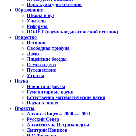
Парк культуры и чтения
Образование
Школа и вуз
Учитель
Реформы
ПОЛЁТ (научно-педагогический вестник)
Общество
История
Свободная трибуна
Люди
Лицейские беседы
Семья и дети
Путешествие
Утраты
Наука
Новости и факты
Гуманитарные науки
Естественно-математические науки
Наука в лицах
Проекты
Архив «Лицея». 2000 — 2003
Русский Север
Архитектура Петрозаводска
Дмитрий Новиков
И.С.Фрадков