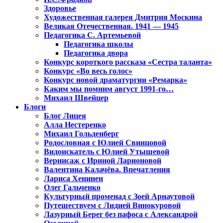
Здоровье
Художественная галерея Дмитрия Москина
Великая Отечественная. 1941 — 1945
Педагогика С. Артемьевой
Педагогика школы
Педагогика двора
Конкурс короткого рассказа «Сестра таланта»
Конкурс «Во весь голос»
Конкурс новой драматургии «Ремарка»
Каким мы помним август 1991-го…
Михаил Швейцер
Блоги
Блог Лицея
Алла Нестеренко
Михаил Гольденберг
Родословная с Юлией Свинцовой
Видоискатель с Юлией Утышевой
Вернисаж с Ириной Ларионовой
Валентина Калачёва. Впечатления
Лариса Хенинен
Олег Гальченко
Культурный променад с Зоей Арнаутовой
Путешествуем с Лидией Винокуровой
Лазурный Берег без пафоса с Александрой