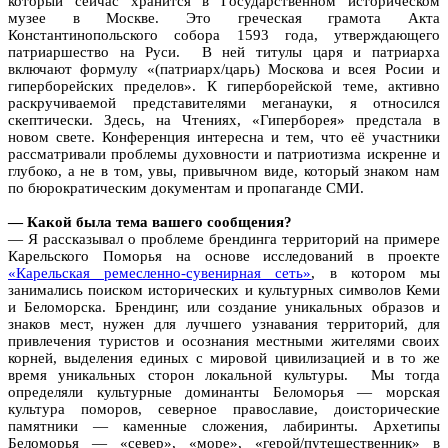
который сейчас хранится в Государственном историческом
музее в Москве. Это греческая грамота Акта
Константинопольского собора 1593 года, утверждающего
патриаршество на Руси. В ней титулы царя и патриарха
включают формулу «(патриарх/царь) Москова и всея Росии и
гиперборейских пределов». К гиперборейской теме, активно
раскручиваемой представителями меганауки, я относился
скептически. Здесь, на Чтениях, «Гиперборея» предстала в
новом свете. Конференция интересна и тем, что её участники
рассматривали проблемы духовности и патриотизма искренне и
глубоко, а не в том, увы, привычном виде, который знаком нам
по бюрократическим документам и пропаганде СМИ.
— Какой была тема вашего сообщения?
— Я рассказывал о проблеме брендинга территорий на примере
Карельского Поморья на основе исследований в проекте
«Карельская ремесленно-сувенирная сеть»
, в котором мы
занимались поиском исторических и культурных символов Кеми
и Беломорска. Брендинг, или создание уникальных образов и
знаков мест, нужен для лучшего узнавания территорий, для
привлечения туристов и осознания местными жителями своих
корней, выделения единых с мировой цивилизацией и в то же
время уникальных сторон локальной культуры. Мы тогда
определяли культурные доминанты Беломорья — морская
культура поморов, северное православие, доисторические
памятники — каменные сложения, лабиринты. Архетипы
Беломорья — «север», «море», «герой/путешественник» в