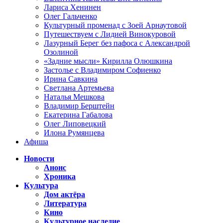
Лариса Хенинен
Олег Гальченко
Культурный променад с Зоей Арнаутовой
Путешествуем с Лидией Винокуровой
Лазурный Берег без пафоса с Александрой
Озолиной
«Задние мысли» Кирилла Олюшкина
Застолье с Владимиром Софиенко
Ирина Савкина
Светлана Артемьева
Наталья Мешкова
Владимир Берштейн
Екатерина Габалова
Олег Липовецкий
Илона Румянцева
Афиша
Новости
Анонс
Хроника
Культура
Дом актёра
Литература
Кино
Культурное наследие