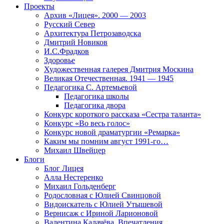
Проекты
Архив «Лицея». 2000 — 2003
Русский Север
Архитектура Петрозаводска
Дмитрий Новиков
И.С.Фрадков
Здоровье
Художественная галерея Дмитрия Москина
Великая Отечественная. 1941 — 1945
Педагогика С. Артемьевой
Педагогика школы
Педагогика двора
Конкурс короткого рассказа «Сестра таланта»
Конкурс «Во весь голос»
Конкурс новой драматургии «Ремарка»
Каким мы помним август 1991-го…
Михаил Швейцер
Блоги
Блог Лицея
Алла Нестеренко
Михаил Гольденберг
Родословная с Юлией Свинцовой
Видоискатель с Юлией Утышевой
Вернисаж с Ириной Ларионовой
Валентина Калачёва. Впечатления