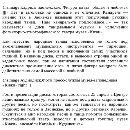
{hsimage|Кадриль заонежская. Фигура пятая, общая и любимая
||||} Нет, в заголовке не ошибка и не опечатка. Кандрель —
именно так в Заонежье называли этот популярный русский
народный танец. «Нам кандрель-та прилюбиласе…» — так
называется и диск танцевальной музыки в исполнении
фольклорно-этнографического театра музея «Кижи».
Как известно, народные танцы исполнялись не только под
аккомпанемент музыкальных инструментов — гармошки,
балалайки, но и под песни в исполнении самих участников
гуляний. В название диска, кстати, и вынесена строчка одной из
кадрильных песен, при ее написании составители сохранили
диалектное произношение слов. А пятая фигура кандрели была
действительно самой массовой и любимой.
{hsimage|Аудиодиск.Фото пресс-службы музея-заповедника
«Кижи»|right|||}
Гости презентации диска, которая состоялась 25 апреля в Центре
национальных культур, могли не только послушать кадрильные и
другие песни, но посмотреть, как же танцевали на народных
гуляниях не только в Заонежье, но и других регионах Карелии.
Окунуться в мир народной песни и танца помогли фольклорно-
этнографический театр (взрослая и детская группы) музея
«Кижи», ансамбли Karjala и «Куделюшка».