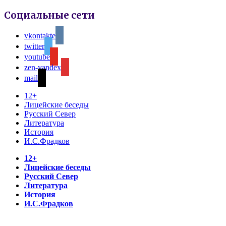
Социальные сети
vkontakte
twitter
youtube
zen-yandex
mail
12+
Лицейские беседы
Русский Север
Литература
История
И.С.Фрадков
12+
Лицейские беседы
Русский Север
Литература
История
И.С.Фрадков