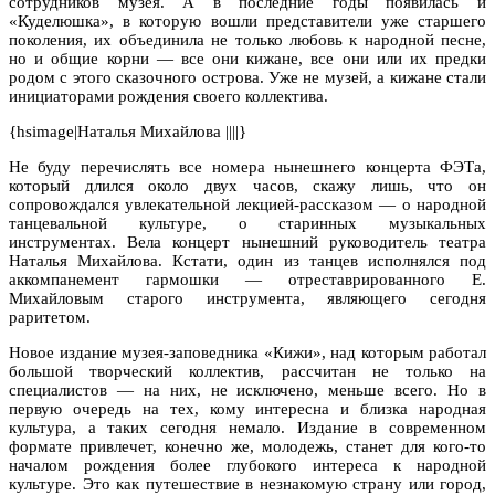
сотрудников музея. А в последние годы появилась и
«Куделюшка», в которую вошли представители уже старшего
поколения, их объединила не только любовь к народной песне,
но и общие корни — все они кижане, все они или их предки
родом с этого сказочного острова. Уже не музей, а кижане стали
инициаторами рождения своего коллектива.
{hsimage|Наталья Михайлова ||||}
Не буду перечислять все номера нынешнего концерта ФЭТа,
который длился около двух часов, скажу лишь, что он
сопровождался увлекательной лекцией-рассказом — о народной
танцевальной культуре, о старинных музыкальных
инструментах. Вела концерт нынешний руководитель театра
Наталья Михайлова. Кстати, один из танцев исполнялся под
аккомпанемент гармошки — отреставрированного Е.
Михайловым старого инструмента, являющего сегодня
раритетом.
Новое издание музея-заповедника «Кижи», над которым работал
большой творческий коллектив, рассчитан не только на
специалистов — на них, не исключено, меньше всего. Но в
первую очередь на тех, кому интересна и близка народная
культура, а таких сегодня немало. Издание в современном
формате привлечет, конечно же, молодежь, станет для кого-то
началом рождения более глубокого интереса к народной
культуре. Это как путешествие в незнакомую страну или город,