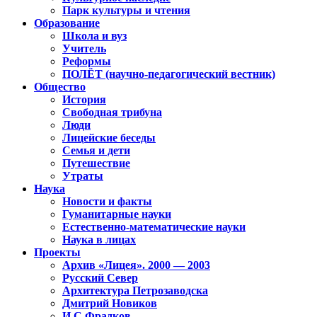
Парк культуры и чтения
Образование
Школа и вуз
Учитель
Реформы
ПОЛЁТ (научно-педагогический вестник)
Общество
История
Свободная трибуна
Люди
Лицейские беседы
Семья и дети
Путешествие
Утраты
Наука
Новости и факты
Гуманитарные науки
Естественно-математические науки
Наука в лицах
Проекты
Архив «Лицея». 2000 — 2003
Русский Север
Архитектура Петрозаводска
Дмитрий Новиков
И.С.Фрадков