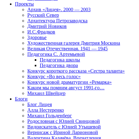
Проекты
Архив «Лицея». 2000 — 2003
Русский Север
Архитектура Петрозаводска
Дмитрий Новиков
И.С.Фрадков
Здоровье
Художественная галерея Дмитрия Москина
Великая Отечественная. 1941 — 1945
Педагогика С. Артемьевой
Педагогика школы
Педагогика двора
Конкурс короткого рассказа «Сестра таланта»
Конкурс «Во весь голос»
Конкурс новой драматургии «Ремарка»
Каким мы помним август 1991-го…
Михаил Швейцер
Блоги
Блог Лицея
Алла Нестеренко
Михаил Гольденберг
Родословная с Юлией Свинцовой
Видоискатель с Юлией Утышевой
Вернисаж с Ириной Ларионовой
Валентина Калачёва. Впечатления