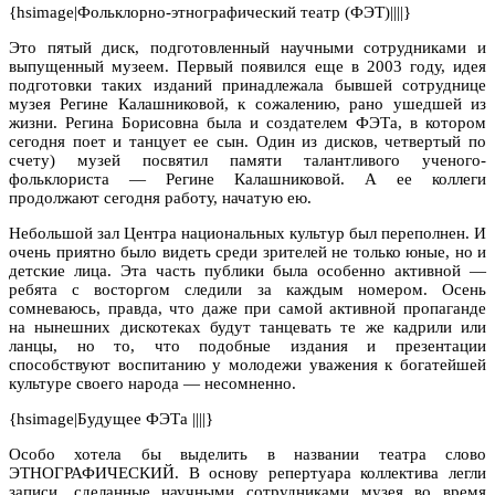
{hsimage|Фольклорно-этнографический театр (ФЭТ)||||}
Это пятый диск, подготовленный научными сотрудниками и
выпущенный музеем. Первый появился еще в 2003 году, идея
подготовки таких изданий принадлежала бывшей сотруднице
музея Регине Калашниковой, к сожалению, рано ушедшей из
жизни. Регина Борисовна была и создателем ФЭТа, в котором
сегодня поет и танцует ее сын. Один из дисков, четвертый по
счету) музей посвятил памяти талантливого ученого-
фольклориста — Регине Калашниковой. А ее коллеги
продолжают сегодня работу, начатую ею.
Небольшой зал Центра национальных культур был переполнен. И
очень приятно было видеть среди зрителей не только юные, но и
детские лица. Эта часть публики была особенно активной —
ребята с восторгом следили за каждым номером. Осень
сомневаюсь, правда, что даже при самой активной пропаганде
на нынешних дискотеках будут танцевать те же кадрили или
ланцы, но то, что подобные издания и презентации
способствуют воспитанию у молодежи уважения к богатейшей
культуре своего народа — несомненно.
{hsimage|Будущее ФЭТа ||||}
Особо хотела бы выделить в названии театра слово
ЭТНОГРАФИЧЕСКИЙ. В основу репертуара коллектива легли
записи, сделанные научными сотрудниками музея во время