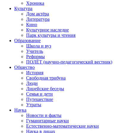
Хроника
Культура
Дом актёра
Литература
Кино
Культурное наследие
Парк культуры и чтения
Образование
Школа и вуз
Учитель
Реформы
ПОЛЁТ (научно-педагогический вестник)
Общество
История
Свободная трибуна
Люди
Лицейские беседы
Семья и дети
Путешествие
Утраты
Наука
Новости и факты
Гуманитарные науки
Естественно-математические науки
Наука в лицах