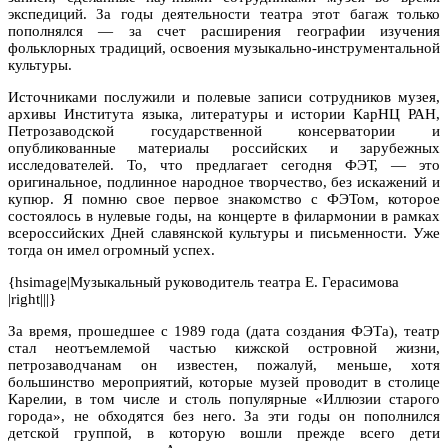
экспедиций. За годы деятельности театра этот багаж только
пополнялся — за счет расширения географии изучения
фольклорных традиций, освоения музыкально-инструментальной
культуры.
Источниками послужили и полевые записи сотрудников музея,
архивы Института языка, литературы и истории КарНЦ РАН,
Петрозаводской государственной консерватории и
опубликованные материалы российских и зарубежных
исследователей. То, что предлагает сегодня ФЭТ, — это
оригинальное, подлинное народное творчество, без искажений и
купюр. Я помню свое первое знакомство с ФЭТом, которое
состоялось в нулевые годы, на концерте в филармонии в рамках
всероссийских Дней славянской культуры и письменности. Уже
тогда он имел огромный успех.
{hsimage|Музыкальный руководитель театра Е. Герасимова
|right|||}
За время, прошедшее с 1989 года (дата создания ФЭТа), театр
стал неотъемлемой частью кижской островной жизни,
петрозаводчанам он известен, пожалуй, меньше, хотя
большинство мероприятий, которые музей проводит в столице
Карелии, в том числе и столь популярные «Иллюзии старого
города», не обходятся без него. За эти годы он пополнился
детской группой, в которую вошли прежде всего дети