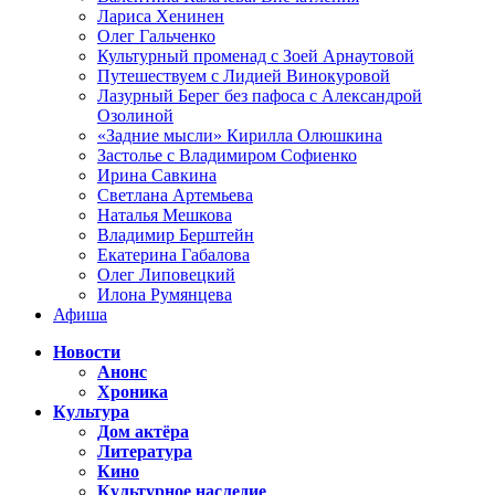
Лариса Хенинен
Олег Гальченко
Культурный променад с Зоей Арнаутовой
Путешествуем с Лидией Винокуровой
Лазурный Берег без пафоса с Александрой
Озолиной
«Задние мысли» Кирилла Олюшкина
Застолье с Владимиром Софиенко
Ирина Савкина
Светлана Артемьева
Наталья Мешкова
Владимир Берштейн
Екатерина Габалова
Олег Липовецкий
Илона Румянцева
Афиша
Новости
Анонс
Хроника
Культура
Дом актёра
Литература
Кино
Культурное наследие