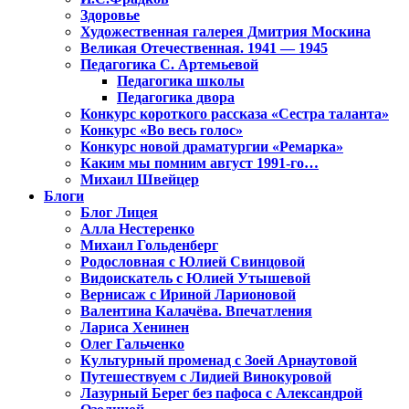
Здоровье
Художественная галерея Дмитрия Москина
Великая Отечественная. 1941 — 1945
Педагогика С. Артемьевой
Педагогика школы
Педагогика двора
Конкурс короткого рассказа «Сестра таланта»
Конкурс «Во весь голос»
Конкурс новой драматургии «Ремарка»
Каким мы помним август 1991-го…
Михаил Швейцер
Блоги
Блог Лицея
Алла Нестеренко
Михаил Гольденберг
Родословная с Юлией Свинцовой
Видоискатель с Юлией Утышевой
Вернисаж с Ириной Ларионовой
Валентина Калачёва. Впечатления
Лариса Хенинен
Олег Гальченко
Культурный променад с Зоей Арнаутовой
Путешествуем с Лидией Винокуровой
Лазурный Берег без пафоса с Александрой