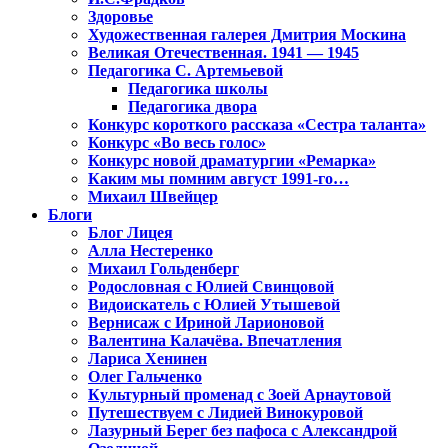
Здоровье
Художественная галерея Дмитрия Москина
Великая Отечественная. 1941 — 1945
Педагогика С. Артемьевой
Педагогика школы
Педагогика двора
Конкурс короткого рассказа «Сестра таланта»
Конкурс «Во весь голос»
Конкурс новой драматургии «Ремарка»
Каким мы помним август 1991-го…
Михаил Швейцер
Блоги
Блог Лицея
Алла Нестеренко
Михаил Гольденберг
Родословная с Юлией Свинцовой
Видоискатель с Юлией Утышевой
Вернисаж с Ириной Ларионовой
Валентина Калачёва. Впечатления
Лариса Хенинен
Олег Гальченко
Культурный променад с Зоей Арнаутовой
Путешествуем с Лидией Винокуровой
Лазурный Берег без пафоса с Александрой