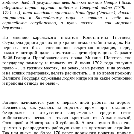
ходовых дней. В результате невиданного похода Петра I была
одержана первая крупная победа в Северной войне (1700 —
1721 гг.), пала шведская крепость Нотебург (Орешек), Россия
прорвалась к Балтийскому морю и заявила о себе как
европейское государство, а чуть позже — как морская
держава».
По мнению карельского писателя Константина Гнетнева,
Осударева дорога до сих пор хранит немало тайн и загадок. Во-
первых, это была совершенно секретная операция, перед
началом которой даже запустили… дезинформацию. Сержант
Лейб-Гвардии Преображенского полка Михаил Щепотев «по
государеву замыслу и приказу от 8 июня 1702 года получил
право «… в грязных местах, на реках, и на речках, и на ручьях,
и на всяких переправах, велеть расчистить… и во время проходу
Великого Государя служилым людям нигде ни за какие остановки
и препоны отнюдь не было».
Загадки начинаются уже с первых дней работы на дороге.
Неизвестно, как удалось за короткое время при тогдашнем
бездорожье и отсутствии современных средств связи
мобилизовать несколько тысяч крестьян из Архангельской,
Олонецкой и Новгородской губерний. А ведь нужно было еще
грамотно распределить рабочую силу на протяжении стройки.
Так или иначе, но более 170 верст дорожного полотна, причем