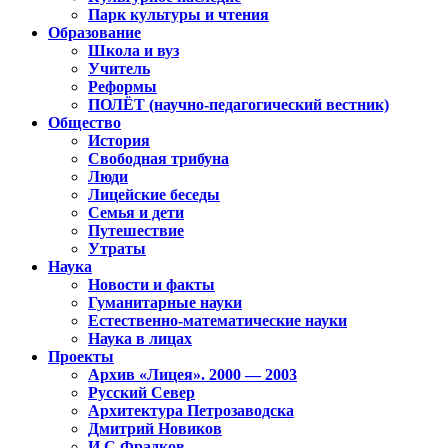
Парк культуры и чтения
Образование
Школа и вуз
Учитель
Реформы
ПОЛЁТ (научно-педагогический вестник)
Общество
История
Свободная трибуна
Люди
Лицейские беседы
Семья и дети
Путешествие
Утраты
Наука
Новости и факты
Гуманитарные науки
Естественно-математические науки
Наука в лицах
Проекты
Архив «Лицея». 2000 — 2003
Русский Север
Архитектура Петрозаводска
Дмитрий Новиков
И.С.Фрадков