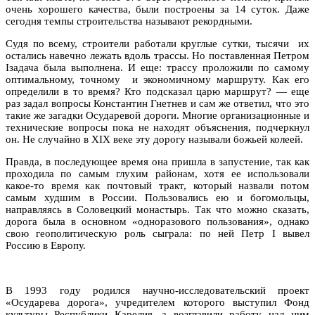
очень хорошего качества, были построены за 14 суток. Даже
сегодня темпы строительства называют рекордными.
Судя по всему, строители работали круглые сутки, тысячи их
остались навечно лежать вдоль трассы. Но поставленная Петром
Iзадача была выполнена. И еще: трассу проложили по самому
оптимальному, точному и экономичному маршруту. Как его
определили в то время? Кто подсказал царю маршрут? — еще
раз задал вопросы Константин Гнетнев и сам же ответил, что это
такие же загадки Осударевой дороги. Многие организационные и
технические вопросы пока не находят объяснения, подчеркнул
он. Не случайно в XIX веке эту дорогу называли божьей колеей.
Правда, в последующее время она пришла в запустение, так как
проходила по самым глухим районам, хотя ее использовали
какое-то время как почтовый тракт, который назвали потом
самым худшим в России. Пользовались ею и богомольцы,
направляясь в Соловецкий монастырь. Так что можно сказать,
дорога была в основном «одноразового пользования», однако
свою геополитическую роль сыграла: по ней Петр I вывел
Россию в Европу.
В 1993 году родился научно-исследовательский проект
«Осударева дорога», учредителем которого выступил Фонд
культуры Республики Карелия, а возглавили работу над ним