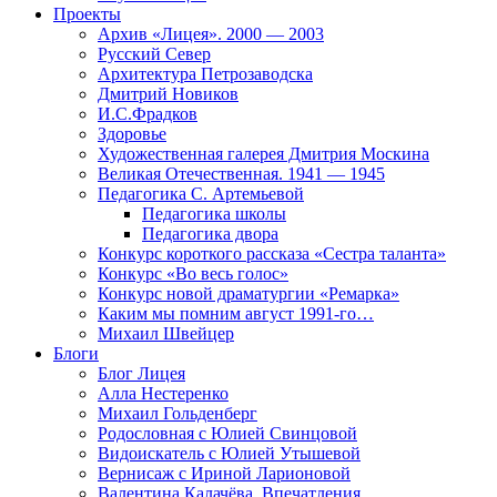
Проекты
Архив «Лицея». 2000 — 2003
Русский Север
Архитектура Петрозаводска
Дмитрий Новиков
И.С.Фрадков
Здоровье
Художественная галерея Дмитрия Москина
Великая Отечественная. 1941 — 1945
Педагогика С. Артемьевой
Педагогика школы
Педагогика двора
Конкурс короткого рассказа «Сестра таланта»
Конкурс «Во весь голос»
Конкурс новой драматургии «Ремарка»
Каким мы помним август 1991-го…
Михаил Швейцер
Блоги
Блог Лицея
Алла Нестеренко
Михаил Гольденберг
Родословная с Юлией Свинцовой
Видоискатель с Юлией Утышевой
Вернисаж с Ириной Ларионовой
Валентина Калачёва. Впечатления