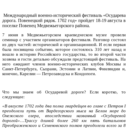
Международный военно-исторический фестиваль «Осударева
дорога. Повенецкий рядок. 1702 год» пройдет 18-19 августа в
поселке Повенец Медвежьегорского района.
7 июня в Медвежьегорском краеведческом музее провели
семинар с участием организаторов фестиваля. Разговор состоял
из двух частей: исторической и организационной. И если первая
была посвящена событию, которое состоялось 310 лет назад и
вошло в историю Российского государства, то во второй части
хозяева и гости детально обсуждали предстоящий фестиваль. На
него ожидают членов военно-исторических клубов Москвы и
Санкт-Петербурга, Сызрани, Эстонии и Латвии, Финляндии и,
конечно, Карелии — Петрозаводска и Кондопоги.
Что мы знаем об Осударевой дороге? Если коротко, то
следующее:
«В августе 1702 года два полка гвардейцев во главе с Петром I
преодолели путь от Вардегорского мыса на Белом море до
Онежского озера, впоследствии названный «Осударевой
дорогой»
…
Трассу длиной более 260 км пять батальонов
Преображенского и Семеновского полков преодолели всего за 8