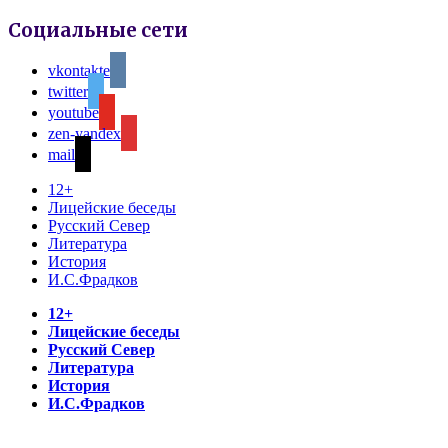
Социальные сети
vkontakte
twitter
youtube
zen-yandex
mail
12+
Лицейские беседы
Русский Север
Литература
История
И.С.Фрадков
12+
Лицейские беседы
Русский Север
Литература
История
И.С.Фрадков