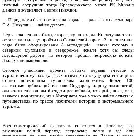
научный сотрудник тогда Краеведческого музея РК Михаил
Данков и журналист Сергей Никулин.
— Перед нами была поставлена задача, — рассказал на семинаре
С.А. Никулин, — найти дорогу.
Первая экспедиция была, скорее, турпоходом. Но энтузиасты не
оставляли надежду пройти по Осударевой дороге. За прошедшие
годы были сформированы 8 экспедиций, члены которых в
северной глухомани и бездорожье искали хотя бы следы
легендарной дороги, по которой прошли петровские войска.
Задачу они выполнили.
Сегодня участники проекта готовят первый участок к
туристическому показу, рассчитывая, что в будущем вся дорога
станет популярным туристским маршрутом. Более 100
ежегодных публикаций сделали Осудареву дорогу знаменитой,
она стала еще одним брендом республики, который, пока, увы,
валяется под ногами, но в Интернете уже можно найти отчеты о
путешествиях по трассе любителей истории и экстремального
туризма.
Военно-исторический фестиваль состоится в Повенце, где
закончили пеший переход петровские полки и где они
погрузились на суда, чтобы отправиться на Ладогу и после