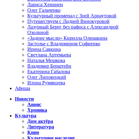
Лариса Хенинен
Олег Гальченко
Культурный променад с Зоей Арнаутовой
Путешествуем с Лидией Винокуровой
Лазурный Берег без пафоса с Александрой
Озолиной
«Задние мысли» Кирилла Олюшкина
Застолье с Владимиром Софиенко
Ирина Савкина
Светлана Артемьева
Наталья Мешкова
Владимир Берштейн
Екатерина Габалова
Олег Липовецкий
Илона Румянцева
Афиша
Новости
Анонс
Хроника
Культура
Дом актёра
Литература
Кино
Культурное наследие