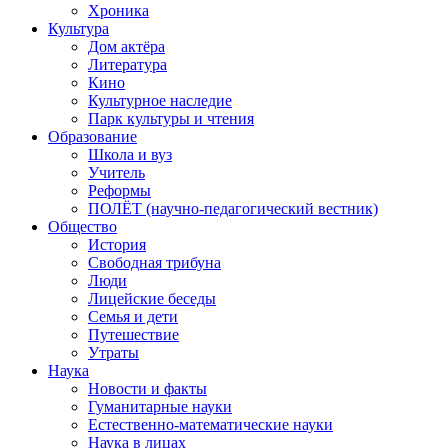
Хроника
Культура
Дом актёра
Литература
Кино
Культурное наследие
Парк культуры и чтения
Образование
Школа и вуз
Учитель
Реформы
ПОЛЁТ (научно-педагогический вестник)
Общество
История
Свободная трибуна
Люди
Лицейские беседы
Семья и дети
Путешествие
Утраты
Наука
Новости и факты
Гуманитарные науки
Естественно-математические науки
Наука в лицах