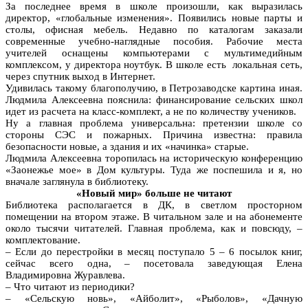
За последнее время в школе произошли, как выразилась
директор, «глобальные изменения». Появились новые парты и
столы, офисная мебель. Недавно по каталогам заказали
современные учебно-наглядные пособия. Рабочие места
учителей оснащены компьютерами с мультимедийным
комплексом, у директора ноутбук. В школе есть локальная сеть,
через спутник выход в Интернет.
Удивилась такому благополучию, в Петрозаводске картина иная.
Людмила Алексеевна пояснила: финансирование сельских школ
идет из расчета на класс-комплект, а не по количеству учеников.
Ну а главная проблема универсальна: претензии школе со
стороны СЭС и пожарных. Причина известна: правила
безопасности новые, а здания и их «начинка» старые.
Людмила Алексеевна торопилась на историческую конференцию
«Заонежье мое» в Дом культуры. Туда же поспешила и я, но
вначале заглянула в библиотеку.
«Новый мир» больше не читают
Библиотека располагается в ДК, в светлом просторном
помещении на втором этаже. В читальном зале и на абонементе
около тысячи читателей. Главная проблема, как и повсюду, –
комплектование.
– Если до перестройки в месяц поступало 5 – 6 посылок книг,
сейчас всего одна, – посетовала заведующая Елена
Владимировна Журавлева.
– Что читают из периодики?
– «Сельскую новь», «Айболит», «Рыболов», «Дачную