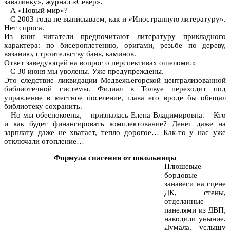
завалинку», журнал «Север».
– А «Новый мир»?
– С 2003 года не выписываем, как и «Иностранную литературу».
Нет спроса.
Из книг читатели предпочитают литературу прикладного
характера: по бисероплетению, оригами, резьбе по дереву,
вязанию, строительству бань, каминов.
Ответ заведующей на вопрос о перспективах ошеломил:
– С 30 июня мы уволены. Уже предупреждены.
Это следствие ликвидации Медвежьегорской централизованной
библиотечной системы. Филиал в Толвуе переходит под
управление в местное поселение, глава его вроде бы обещал
библиотеку сохранить.
– Но мы обеспокоены, – призналась Елена Владимировна. – Кто
и как будет финансировать комплектование? Денег даже на
зарплату даже не хватает, тепло дорогое… Как-то у нас уже
отключали отопление…
Формула спасения от школьницы
Плюшевые
бордовые
занавеси на сцене
ДК, стены,
отделанные
панелями из ДВП,
наводили уныние.
Думала, услышу