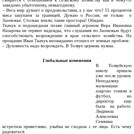
заведомо убыточному, невыгодному.
– Весь мир думает о продовольствии, а у нас что? 55 процентов
мяса закупаем за границей. Думаю о России, не только о
Заонежье. Столько земли, такие просторы! Обидно.
Ткачук и подошедшая позже главный агроном Вера Ивановна
Назарова не теряют надежды, что слушания по Заонежью будут
способствовать возрождению в крае сельского хозяйства. На
прощание Иван Ткачук неожиданно отошел от земных проблем:
– Духовность надо возрождать. В Толвуе церковь нужна.
Глобальные изменения
В Толвуйскую
школу пришла
уже после уроков.
Неподалеку
мальчишки
азартно гоняли в
футбол, но
директор еще
была на работе.
Людмила
Алексеевна
Семкина
встретила приветливо, улыбка не сходила с ее лица. Есть чему
радоваться.