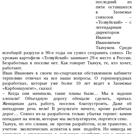
последний из
пяти оставшихся
в Заонежье
совхозов –
«Толвуйский» – с
легендарным
директором
Иваном
Ивановичем
Ткачуком. Среди
всеобщей разрухи в 90-е годы он сумел сохранить совхоз. По
урожаю картофеля «Толвуйский» занимает 29-е место в России.
Безработных в поселке нет. Как говорит Ткачук, те, кто хочет,
работают.
Иван Иванович в своем по-спартански обставленном кабинете
терпеливо отвечал на все наши вопросы. О горнонорудных
разработках, которые уже более 10 лет ведет в Заонежье
«Карбоншунгит», сказал:
– Когда они начинали, такие планы были… Мы в ладоши
хлопали! Объездную дорогу обещали сделать, причал.
Женщинам дать работу, поселок благоустроить. Даже об
ипподроме речь вели! В результате ничего, кроме разбитых
дорог… Совхоз из-за разработок только убытки терпит: камни
попадают на земли, которые мы эксплуатируем, портится сено.
Ткачук, по его словам, не против разработок, если грамотно, с
учетом экологических аспектов к ним подойти. Но никогда не
смирится с отношением к сельскому хозяйству как к чему-то