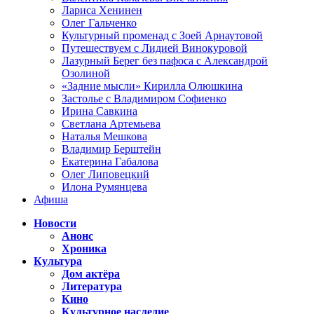
Лариса Хенинен
Олег Гальченко
Культурный променад с Зоей Арнаутовой
Путешествуем с Лидией Винокуровой
Лазурный Берег без пафоса с Александрой
Озолиной
«Задние мысли» Кирилла Олюшкина
Застолье с Владимиром Софиенко
Ирина Савкина
Светлана Артемьева
Наталья Мешкова
Владимир Берштейн
Екатерина Габалова
Олег Липовецкий
Илона Румянцева
Афиша
Новости
Анонс
Хроника
Культура
Дом актёра
Литература
Кино
Культурное наследие