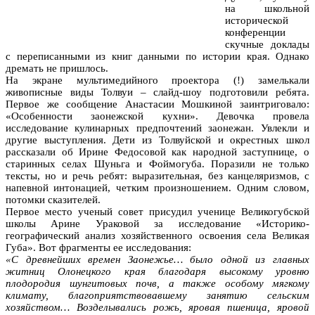
на школьной
исторической
конференции
скучные доклады
с переписанными из книг данными по истории края. Однако
дремать не пришлось.
На экране мультимедийного проектора (!) замелькали
живописные виды Толвуи – слайд-шоу подготовили ребята.
Первое же сообщение Анастасии Мошкиной заинтриговало:
«Особенности заонежской кухни». Девочка провела
исследование кулинарных предпочтений заонежан. Увлекли и
другие выступления. Дети из Толвуйской и окрестных школ
рассказали об Ирине Федосовой как народной заступнице, о
старинных селах Шуньга и Фоймогуба. Поразили не только
тексты, но и речь ребят: выразительная, без канцеляризмов, с
напевной интонацией, четким произношением. Одним словом,
потомки сказителей.
Первое место ученый совет присудил ученице Великогубской
школы Арине Ураковой за исследование «Историко-
географический анализ хозяйственного освоения села Великая
Губа». Вот фрагменты ее исследования:
«С древнейших времен Заонежье… было одной из главных
житниц Олонецкого края благодаря высокому уровню
плодородия шунгитовых почв, а также особому мягкому
климату, благоприятствовавшему занятию сельским
хозяйством… Возделывались рожь, яровая пшеница, яровой