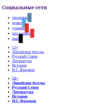
Социальные сети
vkontakte
twitter
youtube
zen-yandex
mail
12+
Лицейские беседы
Русский Север
Литература
История
И.С.Фрадков
12+
Лицейские беседы
Русский Север
Литература
История
И.С.Фрадков