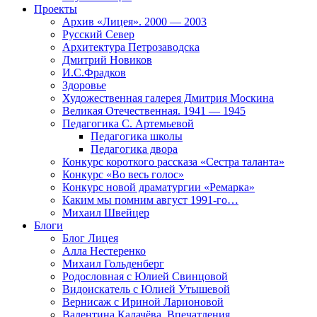
Проекты
Архив «Лицея». 2000 — 2003
Русский Север
Архитектура Петрозаводска
Дмитрий Новиков
И.С.Фрадков
Здоровье
Художественная галерея Дмитрия Москина
Великая Отечественная. 1941 — 1945
Педагогика С. Артемьевой
Педагогика школы
Педагогика двора
Конкурс короткого рассказа «Сестра таланта»
Конкурс «Во весь голос»
Конкурс новой драматургии «Ремарка»
Каким мы помним август 1991-го…
Михаил Швейцер
Блоги
Блог Лицея
Алла Нестеренко
Михаил Гольденберг
Родословная с Юлией Свинцовой
Видоискатель с Юлией Утышевой
Вернисаж с Ириной Ларионовой
Валентина Калачёва. Впечатления