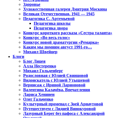
Здоровье
Художественная галерея Дмитрия Москина
Великая Отечественная. 1941 — 1945
Педагогика С. Артемьевой
Педагогика школы
Педагогика двора
Конкурс короткого рассказа «Сестра таланта»
Конкурс «Во весь голос»
Конкурс новой драматургии «Ремарка»
Каким мы помним август 1991-го…
Михаил Швейцер
Блоги
Блог Лицея
Алла Нестеренко
Михаил Гольденберг
Родословная с Юлией Свинцовой
Видоискатель с Юлией Утышевой
Вернисаж с Ириной Ларионовой
Валентина Калачёва. Впечатления
Лариса Хенинен
Олег Гальченко
Культурный променад с Зоей Арнаутовой
Путешествуем с Лидией Винокуровой
Лазурный Берег без пафоса с Александрой