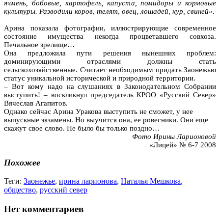
ячмень, бобовые, картофель, капуста, помидоры и кормовые
культуры. Разводили коров, телят, овец, лошадей, кур, свиней».
Арина показала фотографии, иллюстрирующие современное
состояние имущества некогда процветавшего совхоза.
Печальное зрелище…
Она предложила пути решения нынешних проблем:
доминирующими отраслями должны стать
сельскохозяйственные. Считает необходимым придать Заонежью
статус уникальной исторической и природной территории.
– Вот кому надо на слушаниях в Законодательном Собрании
выступить! – воскликнул председатель КРОО «Русский Север»
Вячеслав Агапитов.
Однако сейчас Арина Уракова выступить не сможет, у нее
выпускные экзамены. Но выучится она, ее ровесники. Они еще
скажут свое слово. Не было бы только поздно…
Фото Ирины Ларионовой
«Лицей» № 6-7 2008
Похожее
Теги:
Заонежье
,
ирина ларионова
,
Наталья Мешкова
,
общество
,
русский север
Нет комментариев