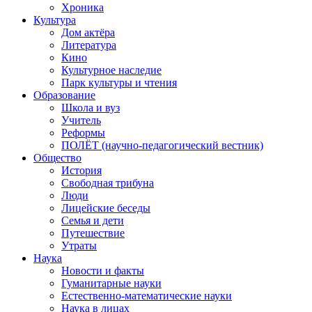
Хроника
Культура
Дом актёра
Литература
Кино
Культурное наследие
Парк культуры и чтения
Образование
Школа и вуз
Учитель
Реформы
ПОЛЁТ (научно-педагогический вестник)
Общество
История
Свободная трибуна
Люди
Лицейские беседы
Семья и дети
Путешествие
Утраты
Наука
Новости и факты
Гуманитарные науки
Естественно-математические науки
Наука в лицах