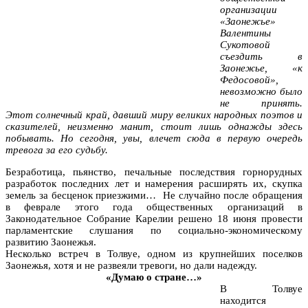
организации
«Заонежье»
Валентины
Сукотовой
съездить в
Заонежье, «к
Федосовой»,
невозможно было
не принять.
Этот солнечный край, давший миру великих народных поэтов и
сказителей, неизменно манит, стоит лишь однажды здесь
побывать. Но сегодня, увы, влечет сюда в первую очередь
тревога за его судьбу.
Безработица, пьянство, печальные последствия горнорудных
разработок последних лет и намерения расширять их, скупка
земель за бесценок приезжими… Не случайно после обращения
в феврале этого года общественных организаций в
Законодательное Собрание Карелии решено 18 июня провести
парламентские слушания по социально-экономическому
развитию Заонежья.
Несколько встреч в Толвуе, одном из крупнейших поселков
Заонежья, хотя и не развеяли тревоги, но дали надежду.
«Думаю о стране…»
В Толвуе
находится