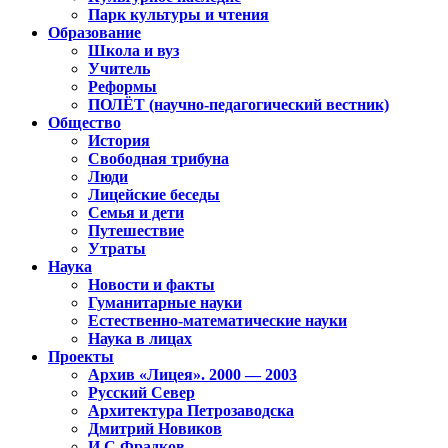
Парк культуры и чтения
Образование
Школа и вуз
Учитель
Реформы
ПОЛЁТ (научно-педагогический вестник)
Общество
История
Свободная трибуна
Люди
Лицейские беседы
Семья и дети
Путешествие
Утраты
Наука
Новости и факты
Гуманитарные науки
Естественно-математические науки
Наука в лицах
Проекты
Архив «Лицея». 2000 — 2003
Русский Север
Архитектура Петрозаводска
Дмитрий Новиков
И.С.Фрадков