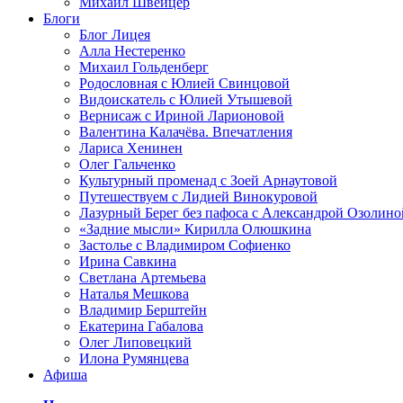
Михаил Швейцер
Блоги
Блог Лицея
Алла Нестеренко
Михаил Гольденберг
Родословная с Юлией Свинцовой
Видоискатель с Юлией Утышевой
Вернисаж с Ириной Ларионовой
Валентина Калачёва. Впечатления
Лариса Хенинен
Олег Гальченко
Культурный променад с Зоей Арнаутовой
Путешествуем с Лидией Винокуровой
Лазурный Берег без пафоса с Александрой Озолино
«Задние мысли» Кирилла Олюшкина
Застолье с Владимиром Софиенко
Ирина Савкина
Светлана Артемьева
Наталья Мешкова
Владимир Берштейн
Екатерина Габалова
Олег Липовецкий
Илона Румянцева
Афиша