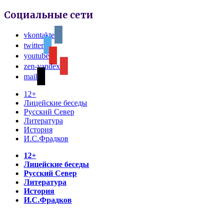
Социальные сети
vkontakte
twitter
youtube
zen-yandex
mail
12+
Лицейские беседы
Русский Север
Литература
История
И.С.Фрадков
12+
Лицейские беседы
Русский Север
Литература
История
И.С.Фрадков