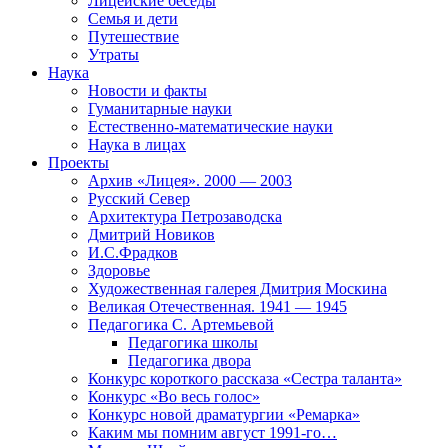
Лицейские беседы
Семья и дети
Путешествие
Утраты
Наука
Новости и факты
Гуманитарные науки
Естественно-математические науки
Наука в лицах
Проекты
Архив «Лицея». 2000 — 2003
Русский Север
Архитектура Петрозаводска
Дмитрий Новиков
И.С.Фрадков
Здоровье
Художественная галерея Дмитрия Москина
Великая Отечественная. 1941 — 1945
Педагогика С. Артемьевой
Педагогика школы
Педагогика двора
Конкурс короткого рассказа «Сестра таланта»
Конкурс «Во весь голос»
Конкурс новой драматургии «Ремарка»
Каким мы помним август 1991-го…