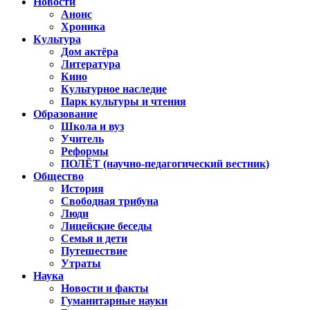
Новости
Анонс
Хроника
Культура
Дом актёра
Литература
Кино
Культурное наследие
Парк культуры и чтения
Образование
Школа и вуз
Учитель
Реформы
ПОЛЁТ (научно-педагогический вестник)
Общество
История
Свободная трибуна
Люди
Лицейские беседы
Семья и дети
Путешествие
Утраты
Наука
Новости и факты
Гуманитарные науки