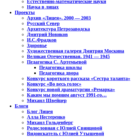
Естественно-математические науки
Наука в лицах
Проекты
Архив «Лицея». 2000 — 2003
Русский Север
Архитектура Петрозаводска
Дмитрий Новиков
И.С.Фрадков
Здоровье
Художественная галерея Дмитрия Москина
Великая Отечественная. 1941 — 1945
Педагогика С. Артемьевой
Педагогика школы
Педагогика двора
Конкурс короткого рассказа «Сестра таланта»
Конкурс «Во весь голос»
Конкурс новой драматургии «Ремарка»
Каким мы помним август 1991-го…
Михаил Швейцер
Блоги
Блог Лицея
Алла Нестеренко
Михаил Гольденберг
Родословная с Юлией Свинцовой
Видоискатель с Юлией Утышевой