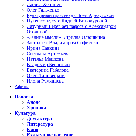
Лариса Хенинен
Олег Гальченко
Культурный променад с Зоей Арнаутовой
Путешествуем с Лидией Винокуровой
Лазурный Берег без пафоса с Александрой
Озолиной
«Задние мысли» Кирилла Олюшкина
Застолье с Владимиром Софиенко
Ирина Савкина
Светлана Артемьева
Наталья Мешкова
Владимир Берштейн
Екатерина Габалова
Олег Липовецкий
Илона Румянцева
Афиша
Новости
Анонс
Хроника
Культура
Дом актёра
Литература
Кино
Культурное наследие