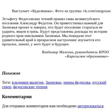
Выступает «Куделюшка». Фото из группы: vk.com/onegozao
Эстафету Федосовских чтений принял глава великогубского
поселения Александр Федотов. Он приветствовал важный для
Заонежья проект и заверил, что будет поселение стараться не
ударить лицом в грязь. Будут представлены доклады по истории
родного края школьников Заонежья.
Мы покидали этот
удивительный край в прекрасном настроении: изучается его
прошлое, значит, у него будет и будущее.
Владимир Малегин,
руководитель КРОО
«Карельское образование»
Похожее
Теги:
владимир малегин
,
Заонежье
,
ирина федосова
,
русский
север
,
федосовские чтения
Комментарии
Для отправки комментария вам необходимо
авторизоваться
.