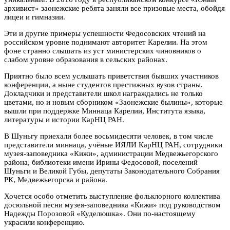
архивист» заонежские ребята заняли все призовые места, обойдя
лицеи и гимназии.
Эти и другие примеры успешности Федосовских чтений на
российском уровне поднимают авторитет Карелии. На этом
фоне странно слышать из уст министерских чиновников о
слабом уровне образования в сельских районах.
Приятно было всем услышать приветствия бывших участников
конференции, а ныне студентов престижных вузов страны.
Докладчики и представители школ награждались не только
цветами, но и новым сборником «Заонежские былины», которые
вышли при поддержке Миннаца Карелии, Института языка,
литературы и истории КарНЦ РАН.
В Шуньгу приехали более восьмидесяти человек, в том числе
представители миннаца, учёные ИЯЛИ КарНЦ РАН, сотрудники
музея-заповедника «Кижи», администрации Медвежьегорского
района, библиотеки имени Ирины Федосовой, поселений
Шуньги и Великой Губы, депутаты Законодательного Собрания
РК, Медвежьегорска и района.
Хочется особо отметить выступление фольклорного коллектива
досюльной песни музея-заповедника «Кижи» под руководством
Надежды Порозовой «Куделюшка». Они по-настоящему
украсили конференцию.