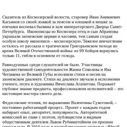
Сказитель из Космозерской волости, старовер Иван Аникиевич
Касьянов со своей ложкой за поясом и плошкой в мешке за
плечами воспевал былины в зале императорского Дворца Санкт-
Петербурга. Иконописцы из Космозера отец и сын Абрамовы
украшали заонежские церкви и часовни, тем самым создав
особую школу иконописи – космозерскую. Тяжелое впечатление
осталось от рассказа о трагическом Григорьевском походе во
время Великой Отечественной войны: из 99 бойцов вернулись
только 11, гибли в основном от голода.
Равнодушных среди слушателей не было. Участницы
художественной самодеятельности Жанна Соколова и Яна
Чеглакова из Великой Губы исполняли стихи и песни на
заонежском диалекте. Стихи на диалекте звучали в исполнении
ученого, поэта и художника Вячеслава Агапитова. Поражает
глубокое знание предмета, профессионализм исполнителей – это
настоящие мастера своего дела.
Федосовские чтения, по выражению Валентины Сукотовой, –
постоянно работающий процесс. Проект с каждым годом
набирает опыт, авторитет, популярность. Авторитетной
комиссией во главе с поэтом, публицистом и видным
общественным деятелем Львом Рубинштейном он признан
уникальным. В 2016 году в республиканском конкурсе «Юный