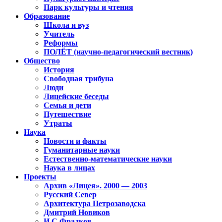
Парк культуры и чтения
Образование
Школа и вуз
Учитель
Реформы
ПОЛЁТ (научно-педагогический вестник)
Общество
История
Свободная трибуна
Люди
Лицейские беседы
Семья и дети
Путешествие
Утраты
Наука
Новости и факты
Гуманитарные науки
Естественно-математические науки
Наука в лицах
Проекты
Архив «Лицея». 2000 — 2003
Русский Север
Архитектура Петрозаводска
Дмитрий Новиков
И.С.Фрадков