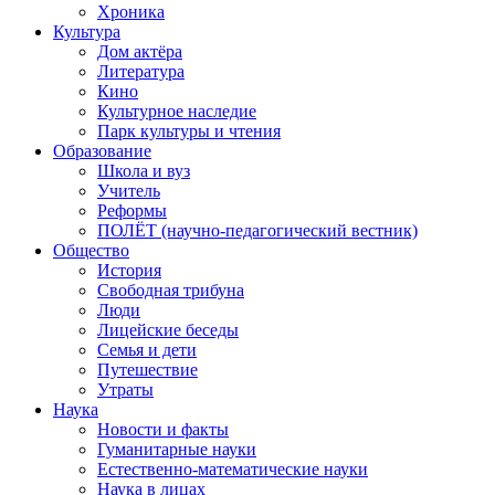
Хроника
Культура
Дом актёра
Литература
Кино
Культурное наследие
Парк культуры и чтения
Образование
Школа и вуз
Учитель
Реформы
ПОЛЁТ (научно-педагогический вестник)
Общество
История
Свободная трибуна
Люди
Лицейские беседы
Семья и дети
Путешествие
Утраты
Наука
Новости и факты
Гуманитарные науки
Естественно-математические науки
Наука в лицах