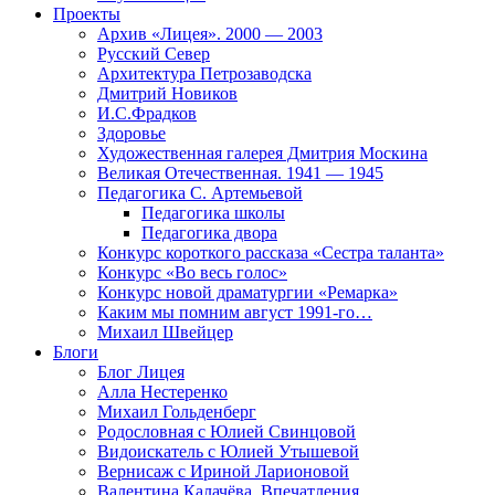
Проекты
Архив «Лицея». 2000 — 2003
Русский Север
Архитектура Петрозаводска
Дмитрий Новиков
И.С.Фрадков
Здоровье
Художественная галерея Дмитрия Москина
Великая Отечественная. 1941 — 1945
Педагогика С. Артемьевой
Педагогика школы
Педагогика двора
Конкурс короткого рассказа «Сестра таланта»
Конкурс «Во весь голос»
Конкурс новой драматургии «Ремарка»
Каким мы помним август 1991-го…
Михаил Швейцер
Блоги
Блог Лицея
Алла Нестеренко
Михаил Гольденберг
Родословная с Юлией Свинцовой
Видоискатель с Юлией Утышевой
Вернисаж с Ириной Ларионовой
Валентина Калачёва. Впечатления