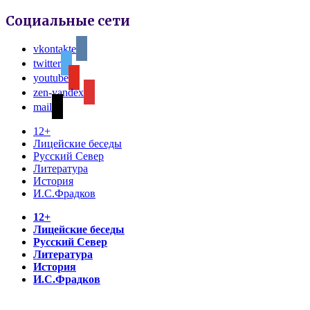
Социальные сети
vkontakte
twitter
youtube
zen-yandex
mail
12+
Лицейские беседы
Русский Север
Литература
История
И.С.Фрадков
12+
Лицейские беседы
Русский Север
Литература
История
И.С.Фрадков