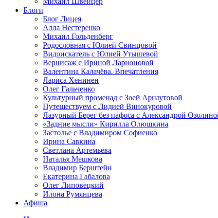
Михаил Швейцер
Блоги
Блог Лицея
Алла Нестеренко
Михаил Гольденберг
Родословная с Юлией Свинцовой
Видоискатель с Юлией Утышевой
Вернисаж с Ириной Ларионовой
Валентина Калачёва. Впечатления
Лариса Хенинен
Олег Гальченко
Культурный променад с Зоей Арнаутовой
Путешествуем с Лидией Винокуровой
Лазурный Берег без пафоса с Александрой Озолино
«Задние мысли» Кирилла Олюшкина
Застолье с Владимиром Софиенко
Ирина Савкина
Светлана Артемьева
Наталья Мешкова
Владимир Берштейн
Екатерина Габалова
Олег Липовецкий
Илона Румянцева
Афиша