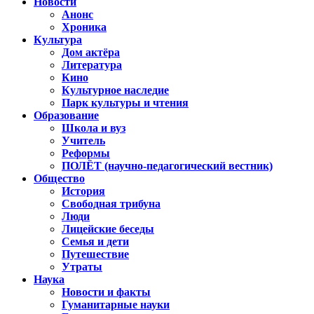
Новости
Анонс
Хроника
Культура
Дом актёра
Литература
Кино
Культурное наследие
Парк культуры и чтения
Образование
Школа и вуз
Учитель
Реформы
ПОЛЁТ (научно-педагогический вестник)
Общество
История
Свободная трибуна
Люди
Лицейские беседы
Семья и дети
Путешествие
Утраты
Наука
Новости и факты
Гуманитарные науки