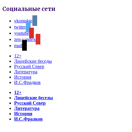
Социальные сети
vkontakte
twitter
youtube
zen-yandex
mail
12+
Лицейские беседы
Русский Север
Литература
История
И.С.Фрадков
12+
Лицейские беседы
Русский Север
Литература
История
И.С.Фрадков