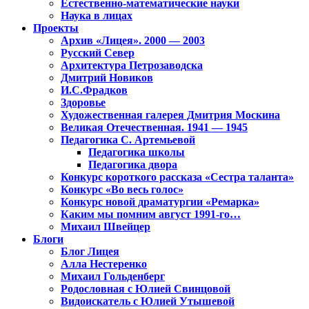
Естественно-математические науки
Наука в лицах
Проекты
Архив «Лицея». 2000 — 2003
Русский Север
Архитектура Петрозаводска
Дмитрий Новиков
И.С.Фрадков
Здоровье
Художественная галерея Дмитрия Москина
Великая Отечественная. 1941 — 1945
Педагогика С. Артемьевой
Педагогика школы
Педагогика двора
Конкурс короткого рассказа «Сестра таланта»
Конкурс «Во весь голос»
Конкурс новой драматургии «Ремарка»
Каким мы помним август 1991-го…
Михаил Швейцер
Блоги
Блог Лицея
Алла Нестеренко
Михаил Гольденберг
Родословная с Юлией Свинцовой
Видоискатель с Юлией Утышевой