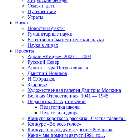
Лицейские беседы
Семья и дети
Путешествие
Утраты
Наука
Новости и факты
Гуманитарные науки
Естественно-математические науки
Наука в лицах
Проекты
Архив «Лицея». 2000 — 2003
Русский Север
Архитектура Петрозаводска
Дмитрий Новиков
И.С.Фрадков
Здоровье
Художественная галерея Дмитрия Москина
Великая Отечественная. 1941 — 1945
Педагогика С. Артемьевой
Педагогика школы
Педагогика двора
Конкурс короткого рассказа «Сестра таланта»
Конкурс «Во весь голос»
Конкурс новой драматургии «Ремарка»
Каким мы помним август 1991-го…