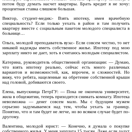
потом буду думать насчет квартиры. Брать кредит я не хочу:
процентная ставка слишком большая.
Виктор, студент-медик:- Взять ипотеку, имея врачебную
специальность? Если только уехать в район и там получить
квартиру вместе с социальным пакетом молодого специалиста в
больнице…
Ольга, молодой преподаватель вуза:- Если совсем честно, то нет
никакой надежды иметь собственное жилье. Ипотеку под мою
зарплату никто не дает, хоть я считаюсь молодым специалистом.
Катерина, руководитель общественной организации: — Думаю,
что взять ипотеку реально, сейчас есть много различных
вариантов и возможностей, как, впрочем, и сложностей. Но
вижу, что ребята, нацеленные на обретение собственной крыши
над головой, добиваются своего.
Елена, выпускница ПетрГУ: — Пока не окончила университет,
жила в общежитии, теперь приходится снимать комнату. Ипотека
невозможна — денег совсем мало. Мы с будущим мужем
серьезно задумываемся над тем, чтобы уехать за границу.
Понятно, что и там будет не легче, но во всяком случае будет по-
другому.
Валентина, молодой юрист: — Конечно, я думала о покупке
собственного жилья. У меня зарплата 15 тысяч. Даже если дадут