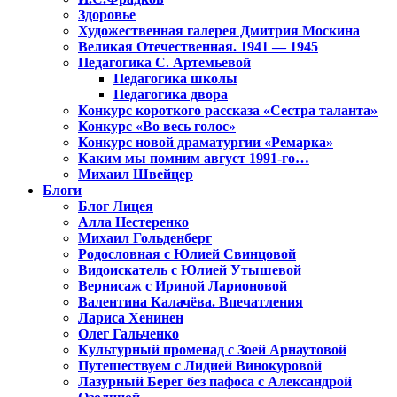
Здоровье
Художественная галерея Дмитрия Москина
Великая Отечественная. 1941 — 1945
Педагогика С. Артемьевой
Педагогика школы
Педагогика двора
Конкурс короткого рассказа «Сестра таланта»
Конкурс «Во весь голос»
Конкурс новой драматургии «Ремарка»
Каким мы помним август 1991-го…
Михаил Швейцер
Блоги
Блог Лицея
Алла Нестеренко
Михаил Гольденберг
Родословная с Юлией Свинцовой
Видоискатель с Юлией Утышевой
Вернисаж с Ириной Ларионовой
Валентина Калачёва. Впечатления
Лариса Хенинен
Олег Гальченко
Культурный променад с Зоей Арнаутовой
Путешествуем с Лидией Винокуровой
Лазурный Берег без пафоса с Александрой