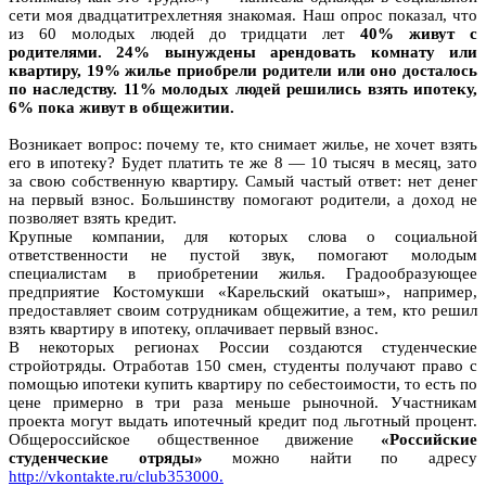
сети моя двадцатитрехлетняя знакомая. Наш опрос показал, что
из 60 молодых людей до тридцати лет
40% живут с
родителями. 24% вынуждены арендовать комнату или
квартиру, 19% жилье приобрели родители или оно досталось
по наследству.
11% молодых людей решились взять ипотеку,
6% пока живут в общежитии.
Возникает вопрос: почему те, кто снимает жилье, не хочет взять
его в ипотеку? Будет платить те же 8 — 10 тысяч в месяц, зато
за свою собственную квартиру. Самый частый ответ: нет денег
на первый взнос. Большинству помогают родители, а доход не
позволяет взять кредит.
Крупные компании, для которых слова о социальной
ответственности не пустой звук, помогают молодым
специалистам в приобретении жилья. Градообразующее
предприятие Костомукши «Карельский окатыш», например,
предоставляет своим сотрудникам общежитие, а тем, кто решил
взять квартиру в ипотеку, оплачивает первый взнос.
В некоторых регионах России создаются студенческие
стройотряды. Отработав 150 смен, студенты получают право с
помощью ипотеки купить квартиру по себестоимости, то есть по
цене примерно в три раза меньше рыночной. Участникам
проекта могут выдать ипотечный кредит под льготный процент.
Общероссийское общественное движение
«Российские
студенческие отряды»
можно найти по адресу
http://vkontakte.ru/club353000.