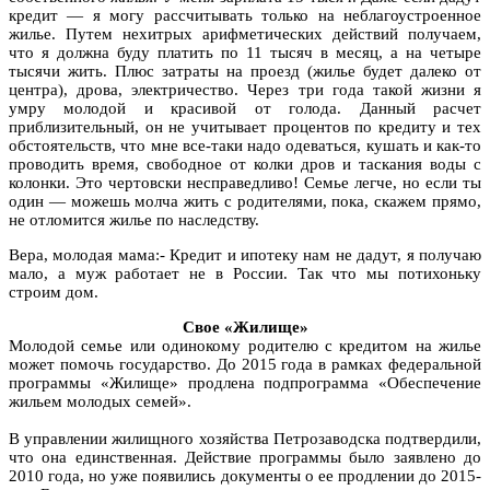
кредит — я могу рассчитывать только на неблагоустроенное
жилье. Путем нехитрых арифметических действий получаем,
что я должна буду платить по 11 тысяч в месяц, а на четыре
тысячи жить. Плюс затраты на проезд (жилье будет далеко от
центра), дрова, электричество. Через три года такой жизни я
умру молодой и красивой от голода. Данный расчет
приблизительный, он не учитывает процентов по кредиту и тех
обстоятельств, что мне все-таки надо одеваться, кушать и как-то
проводить время, свободное от колки дров и таскания воды с
колонки. Это чертовски несправедливо! Семье легче, но если ты
один — можешь молча жить с родителями, пока, скажем прямо,
не отломится жилье по наследству.
Вера, молодая мама:- Кредит и ипотеку нам не дадут, я получаю
мало, а муж работает не в России. Так что мы потихоньку
строим дом.
Свое «Жилище»
Молодой семье или одинокому родителю с кредитом на жилье
может помочь государство. До 2015 года в рамках федеральной
программы «Жилище» продлена подпрограмма «Обеспечение
жильем молодых семей».
В управлении жилищного хозяйства Петрозаводска подтвердили,
что она единственная. Действие программы было заявлено до
2010 года, но уже появились документы о ее продлении до 2015-