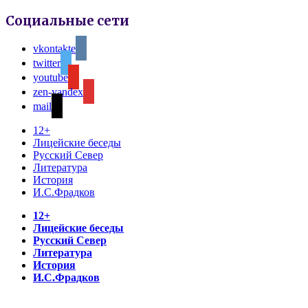
Социальные сети
vkontakte
twitter
youtube
zen-yandex
mail
12+
Лицейские беседы
Русский Север
Литература
История
И.С.Фрадков
12+
Лицейские беседы
Русский Север
Литература
История
И.С.Фрадков