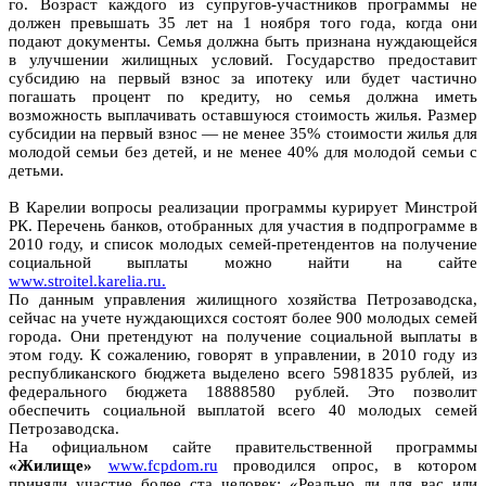
го. Возраст каждого из супругов-участников программы не
должен превышать 35 лет на 1 ноября того года, когда они
подают документы. Семья должна быть признана нуждающейся
в улучшении жилищных условий. Государство предоставит
субсидию на первый взнос за ипотеку или будет частично
погашать процент по кредиту, но семья должна иметь
возможность выплачивать оставшуюся стоимость жилья. Размер
субсидии на первый взнос — не менее 35% стоимости жилья для
молодой семьи без детей, и не менее 40% для молодой семьи с
детьми.
В Карелии вопросы реализации программы курирует Минстрой
РК. Перечень банков, отобранных для участия в подпрограмме в
2010 году, и список молодых семей-претендентов на получение
социальной выплаты можно найти на сайте
www.stroitel.karelia.ru.
По данным управления жилищного хозяйства Петрозаводска,
сейчас на учете нуждающихся состоят более 900 молодых семей
города. Они претендуют на получение социальной выплаты в
этом году. К сожалению, говорят в управлении, в 2010 году из
республиканского бюджета выделено всего 5981835 рублей, из
федерального бюджета 18888580 рублей. Это позволит
обеспечить социальной выплатой всего 40 молодых семей
Петрозаводска.
На официальном сайте правительственной программы
«Жилище»
www.fcpdom.ru
проводился опрос, в котором
приняли участие более ста человек: «Реально ли для вас или