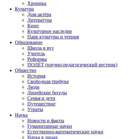
Хроника
Культура
Дом актёра
Литература
Кино
Культурное наследие
Парк культуры и чтения
Образование
Школа и вуз
Учитель
Реформы
ПОЛЁТ (научно-педагогический вестник)
Общество
История
Свободная трибуна
Люди
Лицейские беседы
Семья и дети
Путешествие
Утраты
Наука
Новости и факты
Гуманитарные науки
Естественно-математические науки
Наука в лицах