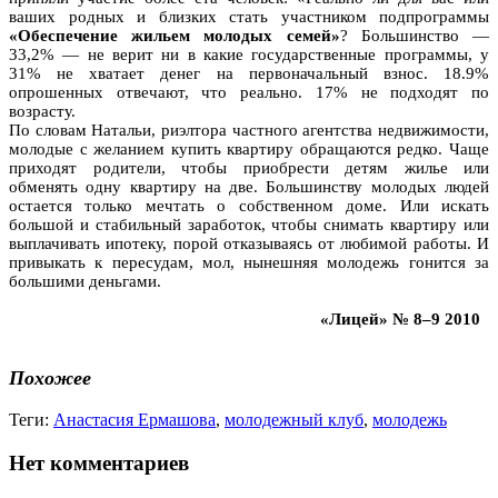
ваших родных и близких стать участником подпрограммы
«Обеспечение жильем молодых семей»
? Большинство —
33,2% — не верит ни в какие государственные программы, у
31% не хватает денег на первоначальный взнос. 18.9%
опрошенных отвечают, что реально. 17% не подходят по
возрасту.
По словам Натальи, риэлтора частного агентства недвижимости,
молодые с желанием купить квартиру обращаются редко. Чаще
приходят родители, чтобы приобрести детям жилье или
обменять одну квартиру на две. Большинству молодых людей
остается только мечтать о собственном доме. Или искать
большой и стабильный заработок, чтобы снимать квартиру или
выплачивать ипотеку, порой отказываясь от любимой работы. И
привыкать к пересудам, мол, нынешняя молодежь гонится за
большими деньгами.
«Лицей» № 8–9 2010
Похожее
Теги:
Анастасия Ермашова
,
молодежный клуб
,
молодежь
Нет комментариев