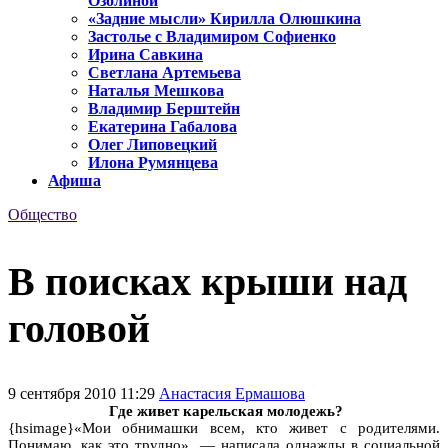
Озолиной
«Задние мысли» Кирилла Олюшкина
Застолье с Владимиром Софиенко
Ирина Савкина
Светлана Артемьева
Наталья Мешкова
Владимир Берштейн
Екатерина Габалова
Олег Липовецкий
Илона Румянцева
Афиша
Общество
В поисках крыши над
головой
9 сентября 2010 11:29
Анастасия Ермашова
Где живет карельская молодежь?
{hsimage}«Мои обнимашки всем, кто живет с родителями.
Понимаю, как это трудно», — написала однажды в социальной