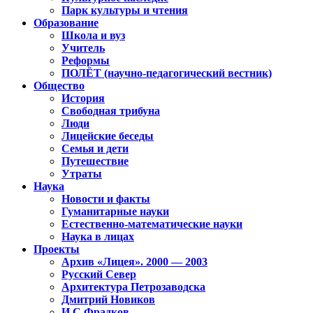
Парк культуры и чтения
Образование
Школа и вуз
Учитель
Реформы
ПОЛЁТ (научно-педагогический вестник)
Общество
История
Свободная трибуна
Люди
Лицейские беседы
Семья и дети
Путешествие
Утраты
Наука
Новости и факты
Гуманитарные науки
Естественно-математические науки
Наука в лицах
Проекты
Архив «Лицея». 2000 — 2003
Русский Север
Архитектура Петрозаводска
Дмитрий Новиков
И.С.Фрадков