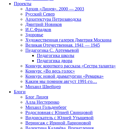
Проекты
Архив «Лицея». 2000 — 2003
Русский Север
Архитектура Петрозаводска
Дмитрий Новиков
И.С.Фрадков
Здоровье
Художественная галерея Дмитрия Москина
Великая Отечественная. 1941 — 1945
Педагогика С. Артемьевой
Педагогика школы
Педагогика двора
Конкурс короткого рассказа «Сестра таланта»
Конкурс «Во весь голос»
Конкурс новой драматургии «Ремарка»
Каким мы помним август 1991-го…
Михаил Швейцер
Блоги
Блог Лицея
Алла Нестеренко
Михаил Гольденберг
Родословная с Юлией Свинцовой
Видоискатель с Юлией Утышевой
Вернисаж с Ириной Ларионовой
Валентина Калачёва. Впечатления