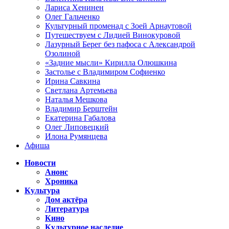
Лариса Хенинен
Олег Гальченко
Культурный променад с Зоей Арнаутовой
Путешествуем с Лидией Винокуровой
Лазурный Берег без пафоса с Александрой
Озолиной
«Задние мысли» Кирилла Олюшкина
Застолье с Владимиром Софиенко
Ирина Савкина
Светлана Артемьева
Наталья Мешкова
Владимир Берштейн
Екатерина Габалова
Олег Липовецкий
Илона Румянцева
Афиша
Новости
Анонс
Хроника
Культура
Дом актёра
Литература
Кино
Культурное наследие