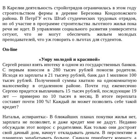
В Карелии деятельность стройотрядов ограничилась в этом году
строительством фермы в деревне Березовка Кондопожского
района. В ПетрГУ есть Штаб студенческих трудовых отрядов,
но об участие в программе строительства льготного жилья пока
речи не идет. В управлении социального развития университета
сетуют, что не могут обеспечить жильем молодых
преподавателей, что уж говорить о льготах для студентов.
On-line
«Умру молодой и красивой»
Сергей решил взять ипотеку в одном из государственных банков.
С первым взносом в 280 тысяч рублей помогли родители.
Исходя из зарплаты в 21 тысячу рублей, банк дал 1 миллион 100
тысяч рублей. Полученной суммы хватило на однокомнатную
малосемейку в отдаленном районе. Почти год ежемесячно
Сергею придется выплачивать 15 тысяч рублей, последующие 19
лет — примерно по 10 тысяч в месяц. В итоге переплата
составит почти 100 %! Каждый ли может позволить себе такой
кредит?
Наталья, аспирантка:- В ближайших планах покупки жилья нет,
зарплата не позволяет, и даже кредит мне не дадут. Недавно
обсуждали этот вопрос с родителями. Как только они достроят
свой дачный дом, начнут откладывать деньги. В перспективе я
планирую зарабатывать больше. Сначала приобрету комнату, а