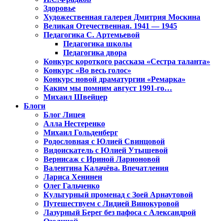
Здоровье
Художественная галерея Дмитрия Москина
Великая Отечественная. 1941 — 1945
Педагогика С. Артемьевой
Педагогика школы
Педагогика двора
Конкурс короткого рассказа «Сестра таланта»
Конкурс «Во весь голос»
Конкурс новой драматургии «Ремарка»
Каким мы помним август 1991-го…
Михаил Швейцер
Блоги
Блог Лицея
Алла Нестеренко
Михаил Гольденберг
Родословная с Юлией Свинцовой
Видоискатель с Юлией Утышевой
Вернисаж с Ириной Ларионовой
Валентина Калачёва. Впечатления
Лариса Хенинен
Олег Гальченко
Культурный променад с Зоей Арнаутовой
Путешествуем с Лидией Винокуровой
Лазурный Берег без пафоса с Александрой