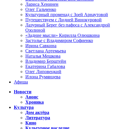
Лариса Хенинен
Олег Гальченко
Культурный променад с Зоей Арнаутовой
Путешествуем с Лидией Винокуровой
Лазурный Берег без пафоса с Александрой
Озолиной
«Задние мысли» Кирилла Олюшкина
Застолье с Владимиром Софиенко
Ирина Савкина
Светлана Артемьева
Наталья Мешкова
Владимир Берштейн
Екатерина Габалова
Олег Липовецкий
Илона Румянцева
Афиша
Новости
Анонс
Хроника
Культура
Дом актёра
Литература
Кино
Культурное наследие