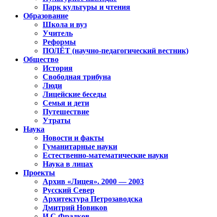
Парк культуры и чтения
Образование
Школа и вуз
Учитель
Реформы
ПОЛЁТ (научно-педагогический вестник)
Общество
История
Свободная трибуна
Люди
Лицейские беседы
Семья и дети
Путешествие
Утраты
Наука
Новости и факты
Гуманитарные науки
Естественно-математические науки
Наука в лицах
Проекты
Архив «Лицея». 2000 — 2003
Русский Север
Архитектура Петрозаводска
Дмитрий Новиков
И.С.Фрадков