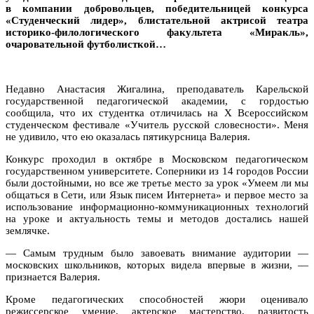
в компании добровольцев, победительницей конкурса
«Студенческий лидер», блистательной актрисой театра
историко-филологического факультета «Миракль»,
очаровательной футболисткой…
Недавно Анастасия Жигалина, преподаватель Карельской
государственной педагогической академии, с гордостью
сообщила, что их студентка отличилась на X Всероссийском
студенческом фестивале «Учитель русской словесности». Меня
не удивило, что ею оказалась пятикурсница Валерия.
Конкурс проходил в октябре в Московском педагогическом
государственном университете. Соперники из 14 городов России
были достойными, но все же третье место за урок «Умеем ли мы
общаться в Сети, или Язык писем Интернета» и первое место за
использование информационно-коммуникационных технологий
на уроке и актуальность темы и методов достались нашей
землячке.
— Самым трудным было завоевать внимание аудитории —
московских школьников, которых видела впервые в жизни, —
признается Валерия.
Кроме педагогических способностей жюри оценивало
режиссерское умение, актерское мастерство, развитость