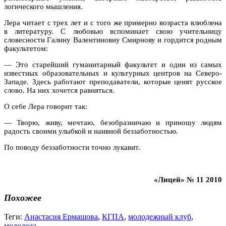
логического мышления.
Лера читает с трех лет и с того же примерно возраста влюблена
в литературу. С любовью вспоминает свою учительницу
словесности Галину Валентиновну Смирнову и гордится родным
факультетом:
— Это старейший гуманитарный факультет и один из самых
известных образовательных и культурных центров на Северо-
Западе. Здесь работают преподаватели, которые ценят русское
слово. На них хочется равняться.
О себе Лера говорит так:
— Творю, живу, мечтаю, безобразничаю и приношу людям
радость своими улыбкой и наивной беззаботностью.
По поводу беззаботности точно лукавит.
«Лицей»
№ 11 2010
Похожее
Теги:
Анастасия Ермашова
,
КГПА
,
молодежный клуб
,
молодежь