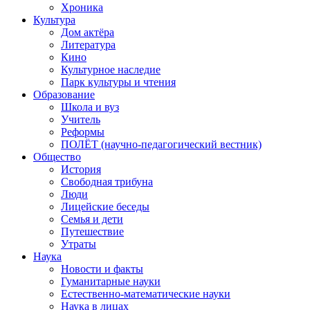
Хроника
Культура
Дом актёра
Литература
Кино
Культурное наследие
Парк культуры и чтения
Образование
Школа и вуз
Учитель
Реформы
ПОЛЁТ (научно-педагогический вестник)
Общество
История
Свободная трибуна
Люди
Лицейские беседы
Семья и дети
Путешествие
Утраты
Наука
Новости и факты
Гуманитарные науки
Естественно-математические науки
Наука в лицах