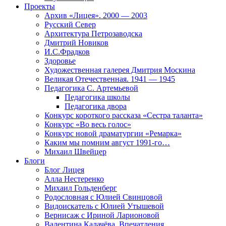
Проекты
Архив «Лицея». 2000 — 2003
Русский Север
Архитектура Петрозаводска
Дмитрий Новиков
И.С.Фрадков
Здоровье
Художественная галерея Дмитрия Москина
Великая Отечественная. 1941 — 1945
Педагогика С. Артемьевой
Педагогика школы
Педагогика двора
Конкурс короткого рассказа «Сестра таланта»
Конкурс «Во весь голос»
Конкурс новой драматургии «Ремарка»
Каким мы помним август 1991-го…
Михаил Швейцер
Блоги
Блог Лицея
Алла Нестеренко
Михаил Гольденберг
Родословная с Юлией Свинцовой
Видоискатель с Юлией Утышевой
Вернисаж с Ириной Ларионовой
Валентина Калачёва. Впечатления