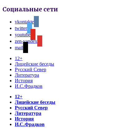
Социальные сети
vkontakte
twitter
youtube
zen-yandex
mail
12+
Лицейские беседы
Русский Север
Литература
История
И.С.Фрадков
12+
Лицейские беседы
Русский Север
Литература
История
И.С.Фрадков