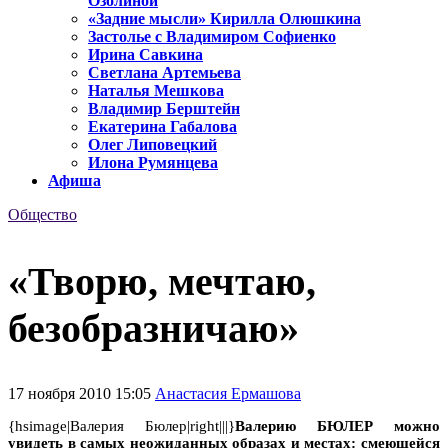
Озолиной
«Задние мысли» Кирилла Олюшкина
Застолье с Владимиром Софиенко
Ирина Савкина
Светлана Артемьева
Наталья Мешкова
Владимир Берштейн
Екатерина Габалова
Олег Липовецкий
Илона Румянцева
Афиша
Общество
«Творю, мечтаю,
безобразничаю»
17 ноября 2010 15:05
Анастасия Ермашова
{hsimage|Валерия Бюлер|right|||}
Валерию БЮЛЕР можно
увидеть в самых неожиданных образах и местах: смеющейся