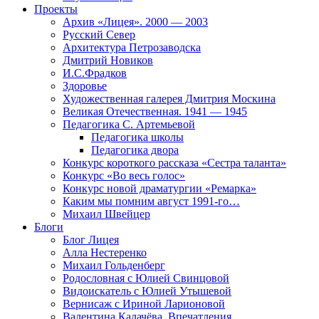
Проекты
Архив «Лицея». 2000 — 2003
Русский Север
Архитектура Петрозаводска
Дмитрий Новиков
И.С.Фрадков
Здоровье
Художественная галерея Дмитрия Москина
Великая Отечественная. 1941 — 1945
Педагогика С. Артемьевой
Педагогика школы
Педагогика двора
Конкурс короткого рассказа «Сестра таланта»
Конкурс «Во весь голос»
Конкурс новой драматургии «Ремарка»
Каким мы помним август 1991-го…
Михаил Швейцер
Блоги
Блог Лицея
Алла Нестеренко
Михаил Гольденберг
Родословная с Юлией Свинцовой
Видоискатель с Юлией Утышевой
Вернисаж с Ириной Ларионовой
Валентина Калачёва. Впечатления