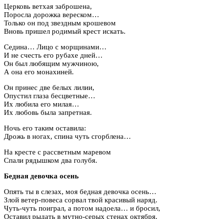
Церковь ветхая заброшена,
Поросла дорожка вереском…
Только он под звездным крошевом
Вновь пришел родимый крест искать.
Седина… Лицо с морщинами…
И не счесть его рубахе дней…
Он был любящим мужчиною,
А она его монахиней.
Он принес две белых лилии,
Опустил глаза бесцветные…
Их любила его милая…
Их любовь была запретная.
Ночь его таким оставила:
Дрожь в ногах, спина чуть сгорблена…
На кресте с рассветным маревом
Спали рядышком два голубя.
Бедная девочка осень
Опять ты в слезах, моя бедная девочка осень…
Злой ветер-повеса сорвал твой красивый наряд.
Чуть-чуть поиграл, а потом надоела… и бросил,
Оставил рыдать в мутно-серых стенах октября.