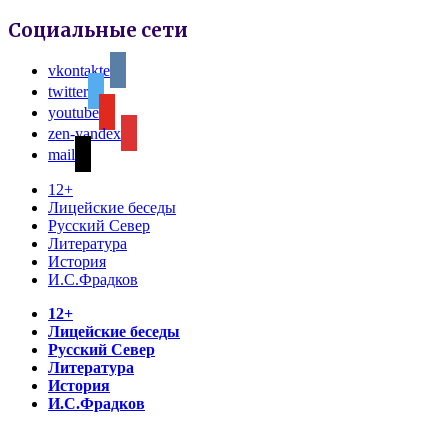
Социальные сети
vkontakte
twitter
youtube
zen-yandex
mail
12+
Лицейские беседы
Русский Север
Литература
История
И.С.Фрадков
12+
Лицейские беседы
Русский Север
Литература
История
И.С.Фрадков