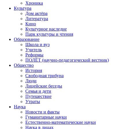
Хроника
Культура
Дом актёра
Литература
Кино
Культурное наследие
Парк культуры и чтения
Образование
Школа и вуз
Учитель
Реформы
ПОЛЁТ (научно-педагогический вестник)
Общество
История
Свободная трибуна
Люди
Лицейские беседы
Семья и дети
Путешествие
Утраты
Наука
Новости и факты
Гуманитарные науки
Естественно-математические науки
Наука в лицах