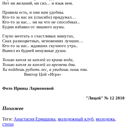
Нет ни желаний, ни сил… и язык нем.
Правила есть, и они нам удобны.
Кто-то за нас их (спасибо) придумал…
Кто-то за нас… ни на что не способных..
Будни избавил от лишнего шума.
Глупо мечтать о счастливых минутах,
Снах разноцветных, мгновениях лучших…
Кто-то за нас.. ждавших скучного утра..
Вымел из будней ненужные души.
Только капля за каплей из крана вода,
Только капля за каплей из времени дни.
Ты пойдешь рубить лес, а увидишь лишь пни.
Виктор Цой «Игра»
Фото Ирины Ларионовой
"Лицей" № 12 2010
Похожее
Теги:
Анастасия Ермашова
,
молодежный клуб
,
молодежь
,
стихи