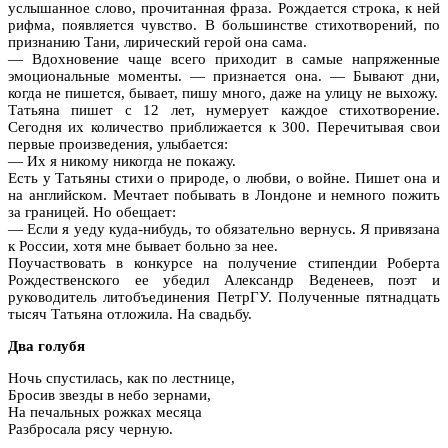
услышанное слово, прочитанная фраза. Рождается строка, к ней
рифма, появляется чувство. В большинстве стихотворений, по
признанию Тани, лирический герой она сама.
— Вдохновение чаще всего приходит в самые напряженные
эмоциональные моменты. — признается она. — Бывают дни,
когда не пишется, бывает, пишу много, даже на улицу не выхожу.
Татьяна пишет с 12 лет, нумерует каждое стихотворение.
Сегодня их количество приближается к 300. Перечитывая свои
первые произведения, улыбается:
— Их я никому никогда не покажу.
Есть у Татьяны стихи о природе, о любви, о войне. Пишет она и
на английском. Мечтает побывать в Лондоне и немного пожить
за границей. Но обещает:
— Если я уеду куда-нибудь, то обязательно вернусь. Я привязана
к России, хотя мне бывает больно за нее.
Поучаствовать в конкурсе на получение стипендии Роберта
Рождественского ее убедил Александр Веденеев, поэт и
руководитель литобъединения ПетрГУ. Полученные пятнадцать
тысяч Татьяна отложила. На свадьбу.
Два голубя
Ночь спустилась, как по лестнице,
Бросив звезды в небо зернами,
На печальных рожках месяца
Разбросала рясу черную.