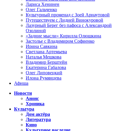
Лариса Хенинен
Олег Гальченко
Культурный променад с Зоей Арнаутовой
Путешествуем с Лидией Винокуровой
Лазурный Берег без пафоса с Александрой
Озолиной
«Задние мысли» Кирилла Олюшкина
Застолье с Владимиром Софиенко
Ирина Савкина
Светлана Артемьева
Наталья Мешкова
Владимир Берштейн
Екатерина Габалова
Олег Липовецкий
Илона Румянцева
Афиша
Новости
Анонс
Хроника
Культура
Дом актёра
Литература
Кино
Культурное наследие