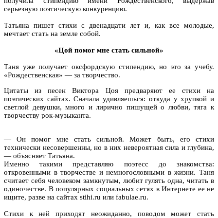
получила стипендию имени Рождественского, выдержав
серьезную поэтическую конкуренцию.
Татьяна пишет стихи с двенадцати лет и, как все молодые,
мечтает стать на земле собой.
«Цой помог мне стать сильной»
Таня уже получает оксфордскую стипендию, но это за учебу.
«Рождественская» — за творчество.
Цитаты из песен Виктора Цоя предваряют ее стихи на
поэтических сайтах. Сначала удивляешься: откуда у хрупкой и
светлой девушки, много и лирично пишущей о любви, тяга к
творчеству рок-музыканта.
— Он помог мне стать сильной. Может быть, его стихи
технически несовершенны, но в них невероятная сила и глубина,
— объясняет Татьяна.
Именно такими представляю поэтесс до знакомства:
откровенными в творчестве и немногословными в жизни. Таня
считает себя человеком замкнутым, любит гулять одна, читать в
одиночестве. В популярных социальных сетях в Интернете ее не
ищите, разве на сайтах stihi.ru или fabulae.ru.
Стихи к ней приходят неожиданно, поводом может стать