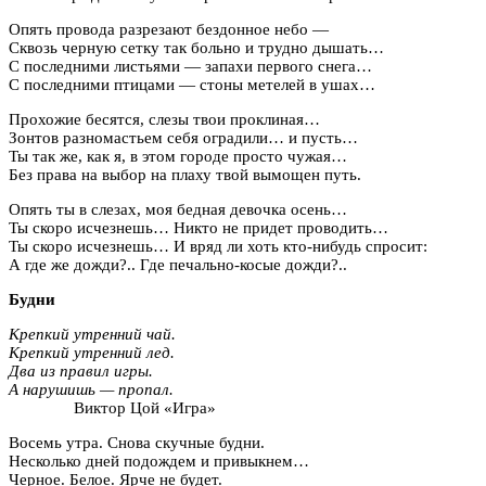
Опять провода разрезают бездонное небо —
Сквозь черную сетку так больно и трудно дышать…
С последними листьями — запахи первого снега…
С последними птицами — стоны метелей в ушах…
Прохожие бесятся, слезы твои проклиная…
Зонтов разномастьем себя оградили… и пусть…
Ты так же, как я, в этом городе просто чужая…
Без права на выбор на плаху твой вымощен путь.
Опять ты в слезах, моя бедная девочка осень…
Ты скоро исчезнешь… Никто не придет проводить…
Ты скоро исчезнешь… И вряд ли хоть кто-нибудь спросит:
А где же дожди?.. Где печально-косые дожди?..
Будни
Крепкий утренний чай.
Крепкий утренний лед.
Два из правил игры.
А нарушишь — пропал.
Виктор Цой «Игра»
Восемь утра. Снова скучные будни.
Несколько дней подождем и привыкнем…
Черное. Белое. Ярче не будет.