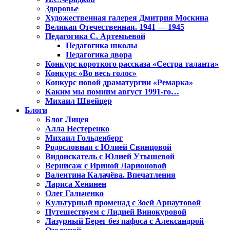
Здоровье
Художественная галерея Дмитрия Москина
Великая Отечественная. 1941 — 1945
Педагогика С. Артемьевой
Педагогика школы
Педагогика двора
Конкурс короткого рассказа «Сестра таланта»
Конкурс «Во весь голос»
Конкурс новой драматургии «Ремарка»
Каким мы помним август 1991-го…
Михаил Швейцер
Блоги
Блог Лицея
Алла Нестеренко
Михаил Гольденберг
Родословная с Юлией Свинцовой
Видоискатель с Юлией Утышевой
Вернисаж с Ириной Ларионовой
Валентина Калачёва. Впечатления
Лариса Хенинен
Олег Гальченко
Культурный променад с Зоей Арнаутовой
Путешествуем с Лидией Винокуровой
Лазурный Берег без пафоса с Александрой