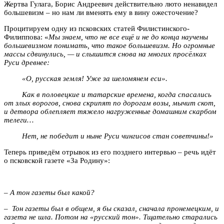
Жертва Гулага, Борис Андреевич действительно люто ненавидел
большевизм – но нам ли вменять ему в вину ожесточение?
Процитируем одну из псковских статей Филистинского-
Филиппова: «
Мы знаем, что не все ещё и не до конца научены
большевизмом понимать, что такое большевизм. Но огромные
массы сдвинулись, — и слышится снова на многих просёлках
Руси древнее:
«О, русская земля! Уже за шеломянем еси».
Как в половецкие и татарские времена, когда спасались
от злых ворогов, снова скрипят по дорогам возы, мычит скот,
и детвора облепляет тяжело нагруженные домашним скарбом
телеги…
Нет, не победит и ныне Руси чингисов стан советчины!»
Теперь приведём отрывок из его позднего интервью – речь идёт
о псковской газете «За Родину»:
–
А тон газеты был какой?
–
Тон газеты был в общем, я бы сказал, сначала пронемецким, и
газета не шла. Потом на «русский тон». Тщательно старались