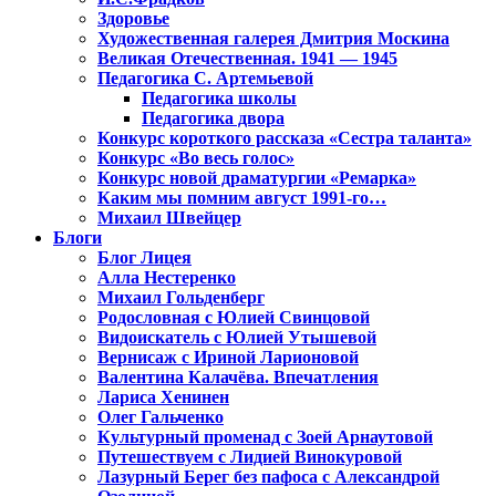
Здоровье
Художественная галерея Дмитрия Москина
Великая Отечественная. 1941 — 1945
Педагогика С. Артемьевой
Педагогика школы
Педагогика двора
Конкурс короткого рассказа «Сестра таланта»
Конкурс «Во весь голос»
Конкурс новой драматургии «Ремарка»
Каким мы помним август 1991-го…
Михаил Швейцер
Блоги
Блог Лицея
Алла Нестеренко
Михаил Гольденберг
Родословная с Юлией Свинцовой
Видоискатель с Юлией Утышевой
Вернисаж с Ириной Ларионовой
Валентина Калачёва. Впечатления
Лариса Хенинен
Олег Гальченко
Культурный променад с Зоей Арнаутовой
Путешествуем с Лидией Винокуровой
Лазурный Берег без пафоса с Александрой