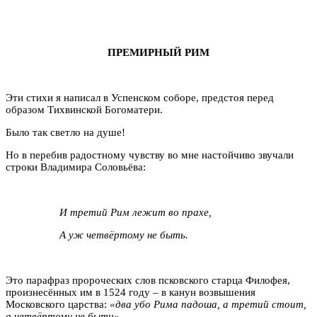
ПРЕМИРНЫЙ РИМ
Эти стихи я написал в Успенском соборе, предстоя перед
образом Тихвинской Богоматери.
Было так светло на душе!
Но в перебив радостному чувству во мне настойчиво звучали
строки Владимира Соловьёва:
И третий Рим лежит во прахе,
А уж четвёртому не быть.
Это парафраз пророческих слов псковского старца Филофея,
произнесённых им в 1524 году – в канун возвышения
Московского царства:
«два убо Рима падоша, а третий стоит,
а четвёртому не быти».