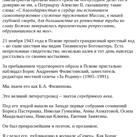
доверяю не им, а Патриарху Алексию II, сказавшему такие
слова:
«С благодарностью в сердце мы вспоминаем
самоотверженное служение тружеников Миссии,
к нашей
глубокой скорби, для большинства их ревностные труды во
славу Божию завершились трагическими репрессиями,
обрушившимися на них».
21 ноября 1943 года в Пскове прошёл грандиозный крестный ход
– во главе шествия мы видим Тихвинскую Богоматерь. Есть
непреложные свидетельства: несколько калек в тот день навсегда
расстались со своими костылями.
За пребыванием чудотворного образа в Пскове пристально
наблюдал Борис Андреевич Филистинский, заместитель
редактора местной газеты «За Родину» (1905–1991).
Мы знаем его как Б.А. Филиппова.
Это великий литературовед – знаток
серебряного века
.
Под его эгидой вышли на Западе первые собрания сочинений
Бориса Пастернака, Николая Гумилёва, Анны Ахматовой, Осипа
Мандельштама, Николая Клюева, Евгения Замятина.
Он был прекраснейшим и поэтом, и прозаиком.
Я сделал его публикацию в журнале «Север». Как Борис