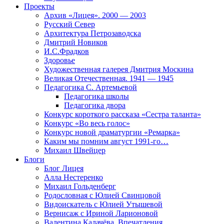
Проекты
Архив «Лицея». 2000 — 2003
Русский Север
Архитектура Петрозаводска
Дмитрий Новиков
И.С.Фрадков
Здоровье
Художественная галерея Дмитрия Москина
Великая Отечественная. 1941 — 1945
Педагогика С. Артемьевой
Педагогика школы
Педагогика двора
Конкурс короткого рассказа «Сестра таланта»
Конкурс «Во весь голос»
Конкурс новой драматургии «Ремарка»
Каким мы помним август 1991-го…
Михаил Швейцер
Блоги
Блог Лицея
Алла Нестеренко
Михаил Гольденберг
Родословная с Юлией Свинцовой
Видоискатель с Юлией Утышевой
Вернисаж с Ириной Ларионовой
Валентина Калачёва. Впечатления