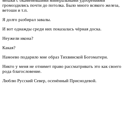
мешки с окаменевшими минеральными удобрениями
громоздились почти до потолка. Было много всякого железа,
ветоши и т.п.
Я долго разбирал завалы.
И вот однажды среди них показалась чёрная доска.
Неужели икона?
Какая?
Намоево подарило мне образ Тихвинской Богоматери.
Никто у меня не отнимет право рассматривать это как своего
рода благословение.
Люблю Русский Север, осенённый Приснодевой.