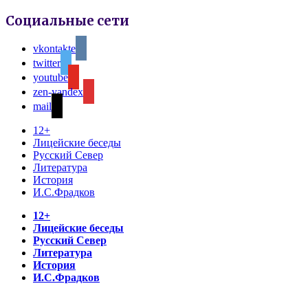
Социальные сети
vkontakte
twitter
youtube
zen-yandex
mail
12+
Лицейские беседы
Русский Север
Литература
История
И.С.Фрадков
12+
Лицейские беседы
Русский Север
Литература
История
И.С.Фрадков