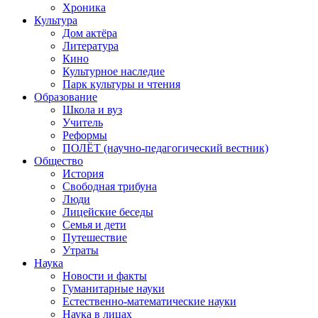
Хроника
Культура
Дом актёра
Литература
Кино
Культурное наследие
Парк культуры и чтения
Образование
Школа и вуз
Учитель
Реформы
ПОЛЁТ (научно-педагогический вестник)
Общество
История
Свободная трибуна
Люди
Лицейские беседы
Семья и дети
Путешествие
Утраты
Наука
Новости и факты
Гуманитарные науки
Естественно-математические науки
Наука в лицах