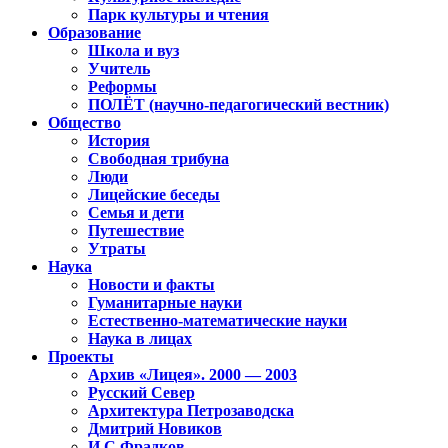
Парк культуры и чтения
Образование
Школа и вуз
Учитель
Реформы
ПОЛЁТ (научно-педагогический вестник)
Общество
История
Свободная трибуна
Люди
Лицейские беседы
Семья и дети
Путешествие
Утраты
Наука
Новости и факты
Гуманитарные науки
Естественно-математические науки
Наука в лицах
Проекты
Архив «Лицея». 2000 — 2003
Русский Север
Архитектура Петрозаводска
Дмитрий Новиков
И.С.Фрадков