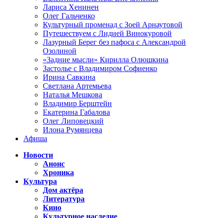
Лариса Хенинен
Олег Гальченко
Культурный променад с Зоей Арнаутовой
Путешествуем с Лидией Винокуровой
Лазурный Берег без пафоса с Александрой
Озолиной
«Задние мысли» Кирилла Олюшкина
Застолье с Владимиром Софиенко
Ирина Савкина
Светлана Артемьева
Наталья Мешкова
Владимир Берштейн
Екатерина Габалова
Олег Липовецкий
Илона Румянцева
Афиша
Новости
Анонс
Хроника
Культура
Дом актёра
Литература
Кино
Культурное наследие