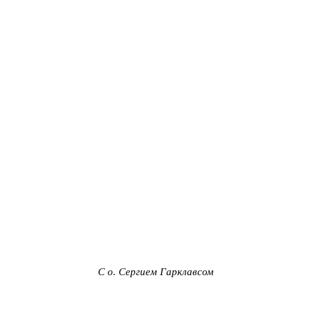
С о. Сергием Гарклавсом