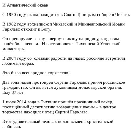
И Атлантический океан.
С 1950 году икона находится в Свято-Троицком соборе в Чикаго.
В 1982 году архиепископ Чикагский и Миннеапольский Иоанн
Гарклавс отходит к Богу.
Он препоручает сыну – вернуть икону на родину, когда там
падёт большевизм. И восстановится Тихвинский Успенский
монастырь.
В 2004 году со слезами радости на глазах россияне встретили
любимый образ.
Это было всенародное торжество!
Два года назад протоирей Сергий Гарклавс принял российское
гражданство. Он является духовником монастырской братии.
Ему 87 лет.
1 июля 2014 года в Тихвине прошёл праздничный вечер,
посвящённый десятилетию возвращения иконы – в центре
торжества находился отец Сергий Гарклавс.
Этот удивительный человек полон всклень христианской
любовью.