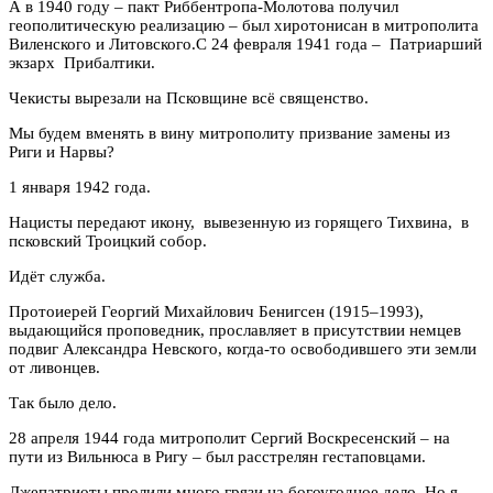
А в 1940 году – пакт Риббентропа-Молотова получил
геополитическую реализацию – был хиротонисан в митрополита
Виленского и Литовского.С 24 февраля 1941 года – Патриарший
экзарх Прибалтики.
Чекисты вырезали на Псковщине всё священство.
Мы будем вменять в вину митрополиту призвание замены из
Риги и Нарвы?
1 января 1942 года.
Нацисты передают икону, вывезенную из горящего Тихвина, в
псковский Троицкий собор.
Идёт служба.
Протоиерей Георгий Михайлович Бенигсен (1915–1993),
выдающийся проповедник, прославляет в присутствии немцев
подвиг Александра Невского, когда-то освободившего эти земли
от ливонцев.
Так было дело.
28 апреля 1944 года митрополит Сергий Воскресенский – на
пути из Вильнюса в Ригу – был расстрелян гестаповцами.
Лжепатриоты пролили много грязи на богоугодное дело. Но я