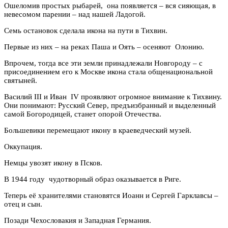
Ошеломив простых рыбарей, она появляется – вся сияющая, в
невесомом парении – над нашей Ладогой.
Семь остановок сделала икона на пути в Тихвин.
Первые из них – на реках Паша и Оять – осеняют Олонию.
Впрочем, тогда все эти земли принадлежали Новгороду – с
присоединением его к Москве икона стала общенациональной
святыней.
Василий III и Иван IV проявляют огромное внимание к Тихвину.
Они понимают: Русский Север, предъизбранный и выделенный
самой Богородицей, станет опорой Отечества.
Большевики перемещают икону в краеведческий музей.
Оккупация.
Немцы увозят икону в Псков.
В 1944 году чудотворный образ оказывается в Риге.
Теперь её хранителями становятся Иоанн и Сергей Гарклавсы –
отец и сын.
Позади Чехословакия и Западная Германия.