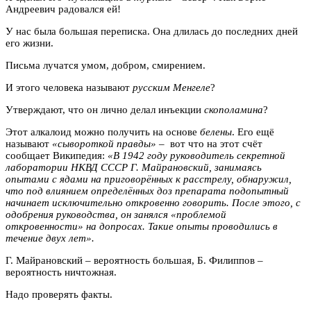
Андреевич радовался ей!
У нас была большая переписка. Она длилась до последних дней
его жизни.
Письма лучатся умом, добром, смирением.
И этого человека называют
русским Менгеле
?
Утверждают, что он лично делал инъекции
скополамина
?
Этот алкалоид можно получить на основе
белены
. Его ещё
называют
«сывороткой правды»
– вот что на этот счёт
сообщает Википедия:
«
В 1942 году руководитель секретной
лаборатории НКВД СССР Г. Майрановский, занимаясь
опытами с ядами на приговорённых к расстрелу, обнаружил,
что под влиянием определённых доз препарата подопытный
начинает исключительно откровенно говорить. После этого, с
одобрения руководства, он занялся «проблемой
откровенности» на допросах. Такие опыты проводились в
течение двух лет».
Г. Майрановский – вероятность большая, Б. Филиппов –
вероятность ничтожная.
Надо проверять факты.