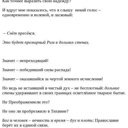
Как точнее выразить свою надежду?
И вдруг мне показалось, что я слышу некий голос –
одновременно и волевой, и ласковый:
– Счёт пресёкся.
Это будет премирный Рим в дольних стенах.
Значит – непреходящий!
Значит – победивший силы распада!
Значит – оказавшийся за чертой земного исчисления!
Но ведь не истаявший в чистый дух – не бесплотный:
дольние
стены
удерживают в своих границах осветлённое тварное бытие.
Не Преображениели это?
Не оно ли пробрезжило в Тихвине?
Бог
и
человек – вечность
и
время
–
дух
и
плоть
: Православие
берёт их в единой связи.