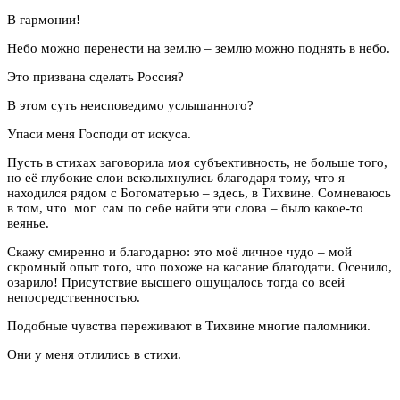
В гармонии!
Небо можно перенести на землю – землю можно поднять в небо.
Это призвана сделать Россия?
В этом суть неисповедимо услышанного?
Упаси меня Господи от искуса.
Пусть в стихах заговорила моя субъективность, не больше того,
но её глубокие слои всколыхнулись благодаря тому, что я
находился рядом с Богоматерью – здесь, в Тихвине. Сомневаюсь
в том, что мог сам по себе найти эти слова – было какое-то
веянье.
Скажу смиренно и благодарно: это моё личное чудо – мой
скромный опыт того, что похоже на касание благодати. Осенило,
озарило! Присутствие высшего ощущалось тогда со всей
непосредственностью.
Подобные чувства переживают в Тихвине многие паломники.
Они у меня отлились в стихи.