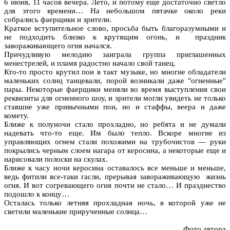
6 июня, 11 часов вечера. Лето, и потому еще достаточно светло
для этого времени… На небольшом пятачке около реки
собрались фаерщики и зрители.
Краткое вступительное слово, просьба быть благоразумными и
не подходить близко к крутящим огонь, и праздник
завораживающего огня начался.
Причудливую мелодию заиграла группа приглашенных
менестрелей, и пламя радостно начало свой танец.
Кто-то просто крутил пои в такт музыке, но многие обладатели
маленьких солнц танцевали, порой возникали даже "огненные"
пары. Некоторые фаерщики меняли во время выступления свои
реквизиты для огненного шоу, и зрители могли увидеть не только
ставшие уже привычными пои, но и стаффы, веера и даже
комету.
Ближе к полуночи стало прохладно, но ребята и не думали
надевать что-то еще. Им было тепло. Вскоре многие из
управляющих огнем стали похожими на трубочистов — руки
покрылись черным слоем нагара от керосина, а некоторые еще и
нарисовали полоски на скулах.
Ближе к часу ночи керосина оставалось все меньше и меньше,
ведь фитили все-таки гасли, прерывая завораживающую жизнь
огня. И вот согревающего огня почти не стало… И празднество
подошло к концу…
Осталась только летняя прохладная ночь, в которой уже не
светили маленькие прирученные солнца…
Фото автора