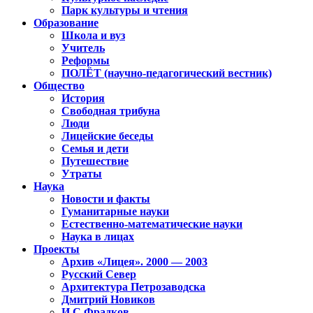
Парк культуры и чтения
Образование
Школа и вуз
Учитель
Реформы
ПОЛЁТ (научно-педагогический вестник)
Общество
История
Свободная трибуна
Люди
Лицейские беседы
Семья и дети
Путешествие
Утраты
Наука
Новости и факты
Гуманитарные науки
Естественно-математические науки
Наука в лицах
Проекты
Архив «Лицея». 2000 — 2003
Русский Север
Архитектура Петрозаводска
Дмитрий Новиков
И.С.Фрадков