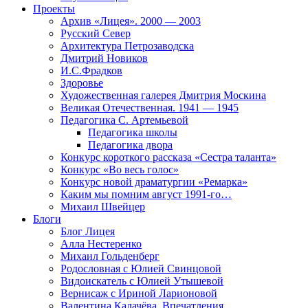
Проекты
Архив «Лицея». 2000 — 2003
Русский Север
Архитектура Петрозаводска
Дмитрий Новиков
И.С.Фрадков
Здоровье
Художественная галерея Дмитрия Москина
Великая Отечественная. 1941 — 1945
Педагогика С. Артемьевой
Педагогика школы
Педагогика двора
Конкурс короткого рассказа «Сестра таланта»
Конкурс «Во весь голос»
Конкурс новой драматургии «Ремарка»
Каким мы помним август 1991-го…
Михаил Швейцер
Блоги
Блог Лицея
Алла Нестеренко
Михаил Гольденберг
Родословная с Юлией Свинцовой
Видоискатель с Юлией Утышевой
Вернисаж с Ириной Ларионовой
Валентина Калачёва. Впечатления