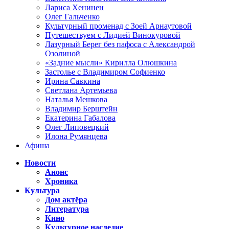
Лариса Хенинен
Олег Гальченко
Культурный променад с Зоей Арнаутовой
Путешествуем с Лидией Винокуровой
Лазурный Берег без пафоса с Александрой
Озолиной
«Задние мысли» Кирилла Олюшкина
Застолье с Владимиром Софиенко
Ирина Савкина
Светлана Артемьева
Наталья Мешкова
Владимир Берштейн
Екатерина Габалова
Олег Липовецкий
Илона Румянцева
Афиша
Новости
Анонс
Хроника
Культура
Дом актёра
Литература
Кино
Культурное наследие