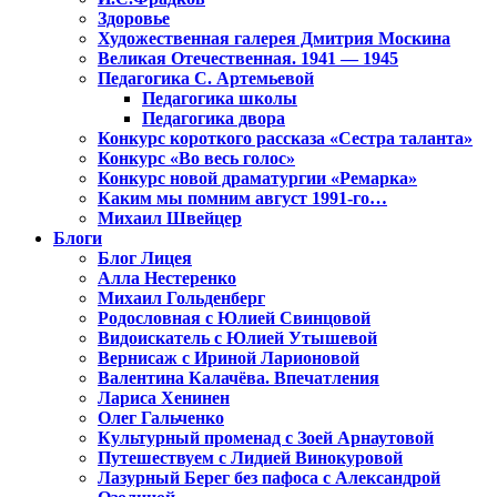
Здоровье
Художественная галерея Дмитрия Москина
Великая Отечественная. 1941 — 1945
Педагогика С. Артемьевой
Педагогика школы
Педагогика двора
Конкурс короткого рассказа «Сестра таланта»
Конкурс «Во весь голос»
Конкурс новой драматургии «Ремарка»
Каким мы помним август 1991-го…
Михаил Швейцер
Блоги
Блог Лицея
Алла Нестеренко
Михаил Гольденберг
Родословная с Юлией Свинцовой
Видоискатель с Юлией Утышевой
Вернисаж с Ириной Ларионовой
Валентина Калачёва. Впечатления
Лариса Хенинен
Олег Гальченко
Культурный променад с Зоей Арнаутовой
Путешествуем с Лидией Винокуровой
Лазурный Берег без пафоса с Александрой