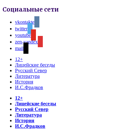
Социальные сети
vkontakte
twitter
youtube
zen-yandex
mail
12+
Лицейские беседы
Русский Север
Литература
История
И.С.Фрадков
12+
Лицейские беседы
Русский Север
Литература
История
И.С.Фрадков