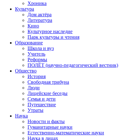
Хроника
Культура
Дом актёра
Литература
Кино
Культурное наследие
Парк культуры и чтения
Образование
Школа и вуз
Учитель
Реформы
ПОЛЁТ (научно-педагогический вестник)
Общество
История
Свободная трибуна
Люди
Лицейские беседы
Семья и дети
Путешествие
Утраты
Наука
Новости и факты
Гуманитарные науки
Естественно-математические науки
Наука в лицах