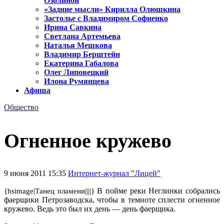
Озолиной
«Задние мысли» Кирилла Олюшкина
Застолье с Владимиром Софиенко
Ирина Савкина
Светлана Артемьева
Наталья Мешкова
Владимир Берштейн
Екатерина Габалова
Олег Липовецкий
Илона Румянцева
Афиша
Общество
Огненное кружево
9 июня 2011 15:35
Интернет-журнал "Лицей"
В пойме реки Неглинки собрались
{hsimage|Танец пламени||||}
фаерщики Петрозаводска, чтобы в темноте сплести огненное
кружево. Ведь это был их день — день фаерщика.