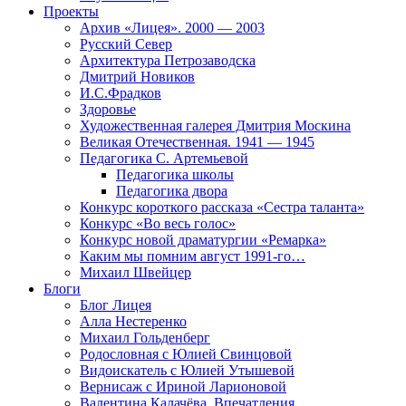
Проекты
Архив «Лицея». 2000 — 2003
Русский Север
Архитектура Петрозаводска
Дмитрий Новиков
И.С.Фрадков
Здоровье
Художественная галерея Дмитрия Москина
Великая Отечественная. 1941 — 1945
Педагогика С. Артемьевой
Педагогика школы
Педагогика двора
Конкурс короткого рассказа «Сестра таланта»
Конкурс «Во весь голос»
Конкурс новой драматургии «Ремарка»
Каким мы помним август 1991-го…
Михаил Швейцер
Блоги
Блог Лицея
Алла Нестеренко
Михаил Гольденберг
Родословная с Юлией Свинцовой
Видоискатель с Юлией Утышевой
Вернисаж с Ириной Ларионовой
Валентина Калачёва. Впечатления