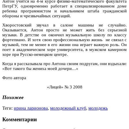
Антон учится на 4-м курсе физико-математического факультета
ПетрГУ, одновременно работает в специализированном доме
ребенка программистом и начальником штаба гражданской
обороны и чрезвычайных ситуаций.
Хворостовский звучал в салоне машины не случайно.
Оказывается, Антон просто не может жить без серьезной
музыки. В детстве он окончил музыкальную школу по классу
фортепиано. И хотя свою профессиональную жизнь не связал с
музыкой, тем не менее в его жизни она играет важную роль. Он
поет в академическом хоре университета, в мужском камерном
хоре при Русско-немецком центре.
Когда я рассказывала про Антона своим подругам, они вздыхали:
«Вот такого бы жениха моей дочери…»
Фото автора
«Лицей» № 3 2008
Похожее
Теги:
ирина ларионова
,
молодежный клуб
,
молодежь
Комментарии