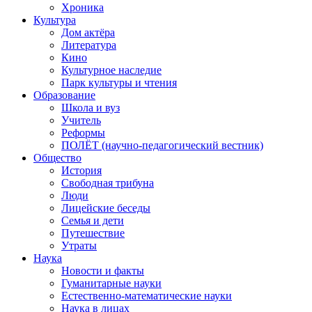
Хроника
Культура
Дом актёра
Литература
Кино
Культурное наследие
Парк культуры и чтения
Образование
Школа и вуз
Учитель
Реформы
ПОЛЁТ (научно-педагогический вестник)
Общество
История
Свободная трибуна
Люди
Лицейские беседы
Семья и дети
Путешествие
Утраты
Наука
Новости и факты
Гуманитарные науки
Естественно-математические науки
Наука в лицах