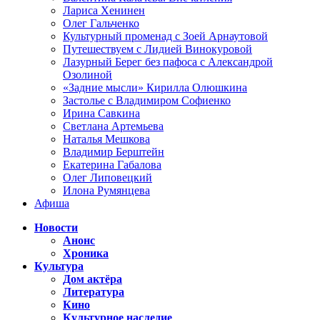
Лариса Хенинен
Олег Гальченко
Культурный променад с Зоей Арнаутовой
Путешествуем с Лидией Винокуровой
Лазурный Берег без пафоса с Александрой
Озолиной
«Задние мысли» Кирилла Олюшкина
Застолье с Владимиром Софиенко
Ирина Савкина
Светлана Артемьева
Наталья Мешкова
Владимир Берштейн
Екатерина Габалова
Олег Липовецкий
Илона Румянцева
Афиша
Новости
Анонс
Хроника
Культура
Дом актёра
Литература
Кино
Культурное наследие