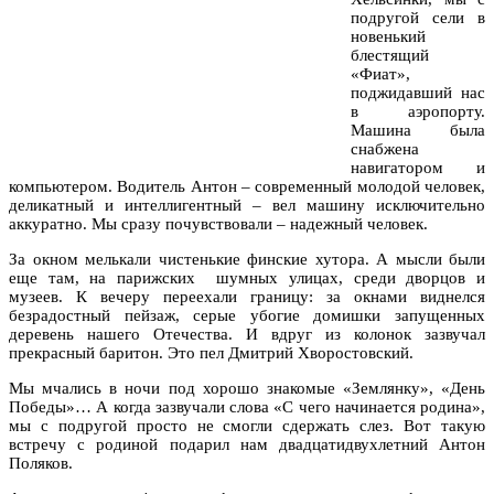
подругой сели в
новенький
блестящий
«Фиат»,
поджидавший нас
в аэропорту.
Машина была
снабжена
навигатором и
компьютером. Водитель Антон – современный молодой человек,
деликатный и интеллигентный – вел машину исключительно
аккуратно. Мы сразу почувствовали – надежный человек.
За окном мелькали чистенькие финские хутора. А мысли были
еще там, на парижских шумных улицах, среди дворцов и
музеев. К вечеру переехали границу: за окнами виднелся
безрадостный пейзаж, серые убогие домишки запущенных
деревень нашего Отечества. И вдруг из колонок зазвучал
прекрасный баритон. Это пел Дмитрий Хворостовский.
Мы мчались в ночи под хорошо знакомые «Землянку», «День
Победы»… А когда зазвучали слова «С чего начинается родина»,
мы с подругой просто не смогли сдержать слез. Вот такую
встречу с родиной подарил нам двадцатидвухлетний Антон
Поляков.