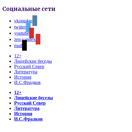
Социальные сети
vkontakte
twitter
youtube
zen-yandex
mail
12+
Лицейские беседы
Русский Север
Литература
История
И.С.Фрадков
12+
Лицейские беседы
Русский Север
Литература
История
И.С.Фрадков