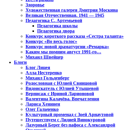
Здоровье
Художественная галерея Дмитрия Москина
Великая Отечественная. 1941 — 1945
Педагогика С. Артемьевой
Педагогика школы
Педагогика двора
Конкурс короткого рассказа «Сестра таланта»
Конкурс «Во весь голос»
Конкурс новой драматургии «Ремарка»
Каким мы помним август 1991-го…
Михаил Швейцер
Блоги
Блог Лицея
Алла Нестеренко
Михаил Гольденберг
Родословная с Юлией Свинцовой
Видоискатель с Юлией Утышевой
Вернисаж с Ириной Ларионовой
Валентина Калачёва. Впечатления
Лариса Хенинен
Олег Гальченко
Культурный променад с Зоей Арнаутовой
Путешествуем с Лидией Винокуровой
Лазурный Берег без пафоса с Александрой