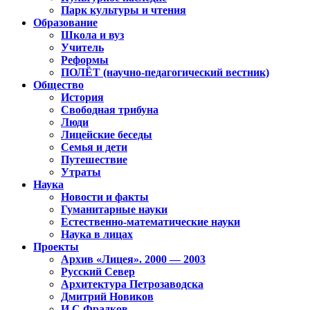
Парк культуры и чтения
Образование
Школа и вуз
Учитель
Реформы
ПОЛЁТ (научно-педагогический вестник)
Общество
История
Свободная трибуна
Люди
Лицейские беседы
Семья и дети
Путешествие
Утраты
Наука
Новости и факты
Гуманитарные науки
Естественно-математические науки
Наука в лицах
Проекты
Архив «Лицея». 2000 — 2003
Русский Север
Архитектура Петрозаводска
Дмитрий Новиков
И.С.Фрадков