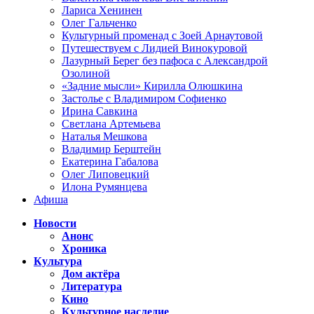
Лариса Хенинен
Олег Гальченко
Культурный променад с Зоей Арнаутовой
Путешествуем с Лидией Винокуровой
Лазурный Берег без пафоса с Александрой
Озолиной
«Задние мысли» Кирилла Олюшкина
Застолье с Владимиром Софиенко
Ирина Савкина
Светлана Артемьева
Наталья Мешкова
Владимир Берштейн
Екатерина Габалова
Олег Липовецкий
Илона Румянцева
Афиша
Новости
Анонс
Хроника
Культура
Дом актёра
Литература
Кино
Культурное наследие