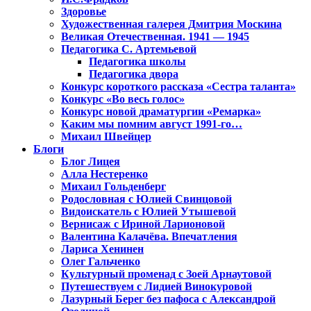
Здоровье
Художественная галерея Дмитрия Москина
Великая Отечественная. 1941 — 1945
Педагогика С. Артемьевой
Педагогика школы
Педагогика двора
Конкурс короткого рассказа «Сестра таланта»
Конкурс «Во весь голос»
Конкурс новой драматургии «Ремарка»
Каким мы помним август 1991-го…
Михаил Швейцер
Блоги
Блог Лицея
Алла Нестеренко
Михаил Гольденберг
Родословная с Юлией Свинцовой
Видоискатель с Юлией Утышевой
Вернисаж с Ириной Ларионовой
Валентина Калачёва. Впечатления
Лариса Хенинен
Олег Гальченко
Культурный променад с Зоей Арнаутовой
Путешествуем с Лидией Винокуровой
Лазурный Берег без пафоса с Александрой