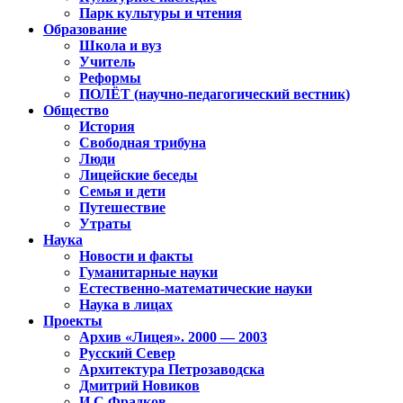
Парк культуры и чтения
Образование
Школа и вуз
Учитель
Реформы
ПОЛЁТ (научно-педагогический вестник)
Общество
История
Свободная трибуна
Люди
Лицейские беседы
Семья и дети
Путешествие
Утраты
Наука
Новости и факты
Гуманитарные науки
Естественно-математические науки
Наука в лицах
Проекты
Архив «Лицея». 2000 — 2003
Русский Север
Архитектура Петрозаводска
Дмитрий Новиков
И.С.Фрадков