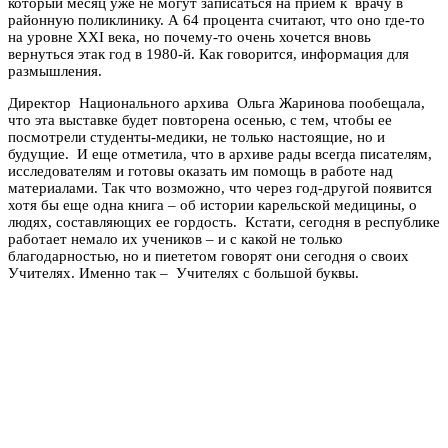
который месяц уже не могут записаться на прием к врачу в
районную поликлинику. А 64 процента считают, что оно где-то
на уровне XXI века, но почему-то очень хочется вновь
вернуться этак год в 1980-й. Как говорится, информация для
размышления.
Директор Национального архива Ольга Жаринова пообещала,
что эта выставке будет повторена осенью, с тем, чтобы ее
посмотрели студенты-медики, не только настоящие, но и
будущие. И еще отметила, что в архиве рады всегда писателям,
исследователям и готовы оказать им помощь в работе над
материалами. Так что возможно, что через год-другой появится
хотя бы еще одна книга – об истории карельской медицины, о
людях, составляющих ее гордость. Кстати, сегодня в республике
работает немало их учеников – и с какой не только
благодарностью, но и пиететом говорят они сегодня о своих
Учителях. Именно так – Учителях с большой буквы.