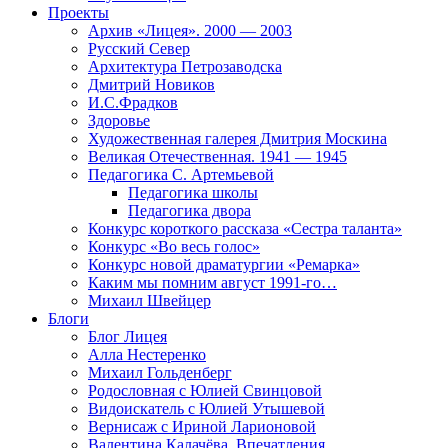
Проекты
Архив «Лицея». 2000 — 2003
Русский Север
Архитектура Петрозаводска
Дмитрий Новиков
И.С.Фрадков
Здоровье
Художественная галерея Дмитрия Москина
Великая Отечественная. 1941 — 1945
Педагогика С. Артемьевой
Педагогика школы
Педагогика двора
Конкурс короткого рассказа «Сестра таланта»
Конкурс «Во весь голос»
Конкурс новой драматургии «Ремарка»
Каким мы помним август 1991-го…
Михаил Швейцер
Блоги
Блог Лицея
Алла Нестеренко
Михаил Гольденберг
Родословная с Юлией Свинцовой
Видоискатель с Юлией Утышевой
Вернисаж с Ириной Ларионовой
Валентина Калачёва. Впечатления