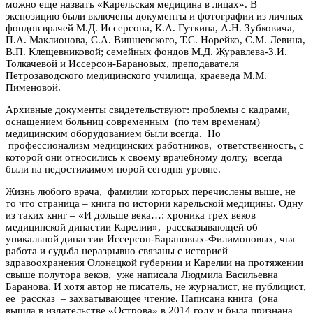
можно еще назвать «Карельская медицина в лицах». В
экспозицию были включены документы и фотографии из личных
фондов врачей М.Д. Иссерсона, К.А. Гуткина, А.Н. Зубковича,
П.А. Маклионова, С.А. Вишневского, Т.С. Норейко, С.М. Левина,
В.П. Клещевниковой; семейных фондов М.Д. Журавлева-З.И.
Толкачевой и Иссерсон-Барановых, преподавателя
Петрозаводского медицинского училища, краеведа М.М.
Пименовой.
Архивные документы свидетельствуют: проблемы с кадрами,
оснащением больниц современным (по тем временам)
медицинским оборудованием были всегда. Но
профессионализм медицинских работников, ответственность, с
которой они относились к своему врачебному долгу, всегда
были на недостижимом порой сегодня уровне.
Жизнь любого врача, фамилии которых перечислены выше, не
то что страница – книга по истории карельской медицины. Одну
из таких книг – «И дольше века…: хроника трех веков
медицинской династии Карелии», рассказывающей об
уникальной династии Иссерсон-Барановых-Филимоновых, чья
работа и судьба неразрывно связаны с историей
здравоохранения Олонецкой губернии и Карелии на протяжении
свыше полутора веков, уже написала Людмила Васильевна
Баранова. И хотя автор не писатель, не журналист, не публицист,
ее рассказ – захватывающее чтение. Написана книга (она
вышла в издательстве «Острова» в 2014 году и была признана