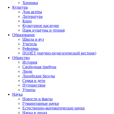
Хроника
Культура
Дом актёра
Литература
Кино
Культурное наследие
Парк культуры и чтения
Образование
Школа и вуз
Учитель
Реформы
ПОЛЁТ (научно-педагогический вестник)
Общество
История
Свободная трибуна
Люди
Лицейские беседы
Семья и дети
Путешествие
Утраты
Наука
Новости и факты
Гуманитарные науки
Естественно-математические науки
Наука в лицах