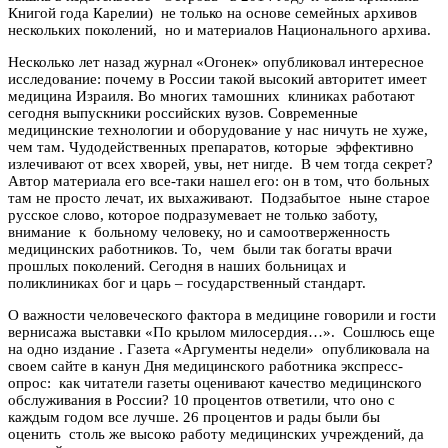
Книгой года Карелии) не только на основе семейных архивов
нескольких поколений, но и материалов Национального архива.
Несколько лет назад журнал «Огонек» опубликовал интересное
исследование: почему в России такой высокий авторитет имеет
медицина Израиля. Во многих тамошних клиниках работают
сегодня выпускники российских вузов. Современные
медицинские технологии и оборудование у нас ничуть не хуже,
чем там. Чудодейственных препаратов, которые эффективно
излечивают от всех хворей, увы, нет нигде. В чем тогда секрет?
Автор материала его все-таки нашел его: он в том, что больных
там не просто лечат, их выхаживают. Подзабытое ныне старое
русское слово, которое подразумевает не только заботу,
внимание к больному человеку, но и самоотверженность
медицинских работников. То, чем были так богаты врачи
прошлых поколений. Сегодня в наших больницах и
поликлиниках бог и царь – государственный стандарт.
О важности человеческого фактора в медицине говорили и гости
вернисажа выставки «По крылом милосердия…». Сошлюсь еще
на одно издание . Газета «Аргументы недели» опубликовала на
своем сайте в канун Дня медицинского работника экспресс-
опрос: как читатели газеты оценивают качество медицинского
обслуживания в России? 10 процентов ответили, что оно с
каждым годом все лучше. 26 процентов и рады были бы
оценить столь же высоко работу медицинских учреждений, да