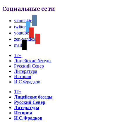
Социальные сети
vkontakte
twitter
youtube
zen-yandex
mail
12+
Лицейские беседы
Русский Север
Литература
История
И.С.Фрадков
12+
Лицейские беседы
Русский Север
Литература
История
И.С.Фрадков