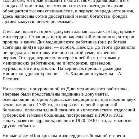
выставкам, которые знакомят с богатством, хранящимся в его
фондах. И при этом, несмотря на то что ежегодно в архив
обращаются тысячи специалистов, в первую очередь историков,
здесь написаны сотни диссертаций и книг, богатства фондов
архива кажутся неисчерпаемыми.
И все же новая историко-документальная выставка
«
Под крылом
милосердия
.
Страницы истории карельской медицины», которая
прошла в канун Дня медицинского работника (она работала
всего два дня!) в архиве, — особая. Никогда до этого архивисты
не предлагала выставку именно по этой теме, нынешняя –
первая. Отсюда, вероятно, интерес к ней был не только у
медицинских работников, но и историков, краеведов,
журналистов и издателей. На вернисаж пришли даже два
министра: здравоохранения – Э. Хидишян и культуры – А.
Лесонен.
На выставке, приуроченной ко Дню медицинского работника,
впервые были представлены подлинные документы,
освещающие историю карельской медицины на протяжении двух
веков, начиная с 1785 года: открытие первой городской
больницы, проекты зданий глазного и хирургического отделений
губернской земской больницы, построенных в 1909 и 1912
годах; развитие здравоохранения в 1920-1930-е годы и многие
другие события.
Но выставку «Под крылом милосердия» в большой степени