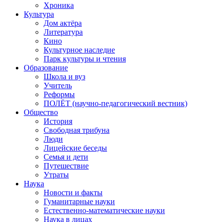
Хроника
Культура
Дом актёра
Литература
Кино
Культурное наследие
Парк культуры и чтения
Образование
Школа и вуз
Учитель
Реформы
ПОЛЁТ (научно-педагогический вестник)
Общество
История
Свободная трибуна
Люди
Лицейские беседы
Семья и дети
Путешествие
Утраты
Наука
Новости и факты
Гуманитарные науки
Естественно-математические науки
Наука в лицах