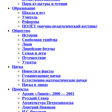
Парк культуры и чтения
Образование
Школа и вуз
Учитель
Реформы
ПОЛЁТ (научно-педагогический вестник)
Общество
История
Свободная трибуна
Люди
Лицейские беседы
Семья и дети
Путешествие
Утраты
Наука
Новости и факты
Гуманитарные науки
Естественно-математические науки
Наука в лицах
Проекты
Архив «Лицея». 2000 — 2003
Русский Север
Архитектура Петрозаводска
Дмитрий Новиков
И.С.Фрадков