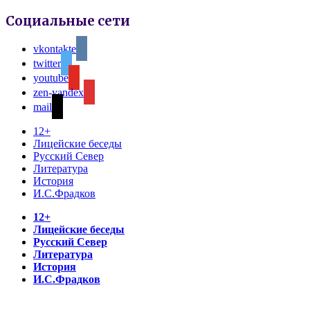
Социальные сети
vkontakte
twitter
youtube
zen-yandex
mail
12+
Лицейские беседы
Русский Север
Литература
История
И.С.Фрадков
12+
Лицейские беседы
Русский Север
Литература
История
И.С.Фрадков