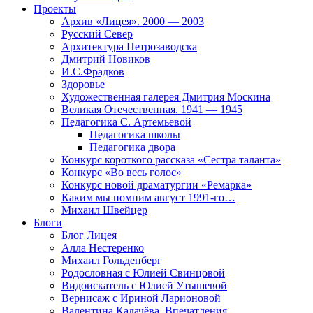
Проекты
Архив «Лицея». 2000 — 2003
Русский Север
Архитектура Петрозаводска
Дмитрий Новиков
И.С.Фрадков
Здоровье
Художественная галерея Дмитрия Москина
Великая Отечественная. 1941 — 1945
Педагогика С. Артемьевой
Педагогика школы
Педагогика двора
Конкурс короткого рассказа «Сестра таланта»
Конкурс «Во весь голос»
Конкурс новой драматургии «Ремарка»
Каким мы помним август 1991-го…
Михаил Швейцер
Блоги
Блог Лицея
Алла Нестеренко
Михаил Гольденберг
Родословная с Юлией Свинцовой
Видоискатель с Юлией Утышевой
Вернисаж с Ириной Ларионовой
Валентина Калачёва. Впечатления