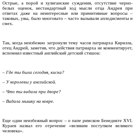
Острые, а порой и хулиганские суждения, отсутствие черно-
белых оценок, нестандартный ход мысли отца Андрея при
ответах даже на неинтересные или примитивные вопросы –
таковых, увы, было многовато – часто вызывали аплодисменты и
смех.
Так, когда неизбежно затронули тему часов патриарха Кирилла,
отец Андрей, заметив, что действия патриарха не комментирует,
вспомнил известный английский детский стишок:
– Где ты была сегодня, киска?
– У королевы у английской.
– Что ты видала при дворе?
– Видала мышку на ковре.
Еще один неизбежный вопрос – о папе римском Бенедикте XVI.
Кураев назвал его отречение «великим поступком великого
человека».