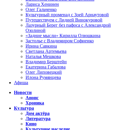
Лариса Хенинен
Олег Гальченко
Культурный променад с Зоей Арнаутовой
Путешествуем с Лидией Винокуровой
Лазурный Берег без пафоса с Александрой
Озолиной
«Задние мысли» Кирилла Олюшкина
Застолье с Владимиром Софиенко
Ирина Савкина
Светлана Артемьева
Наталья Мешкова
Владимир Берштейн
Екатерина Габалова
Олег Липовецкий
Илона Румянцева
Афиша
Новости
Анонс
Хроника
Культура
Дом актёра
Литература
Кино
Культурное наследие