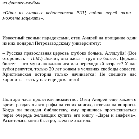
на фитнес-клубы».
«Один из главных недостатков РПЦ сидит перед вами –
можете заценить».
Известный своими парадоксами, отец Андрей на прощание один
из них подарил Петрозаводскому университету:
– Русская православная церковь глубоко больна. Аллилуйя! (Все
оторопели. –
Н.М
.) Значит, она жива – труп не болеет. Церковь
болеет ­– это муки апокалипсиса или переходный возраст? У нас
зубки режутся, только 20 лет живем в условиях свободы совести.
Христианская история только начинается! Не спешите нас
хоронить – есть у нас еще дома дела!
Полтора часа пролетели незаметно. Отец Андрей еще какое-то
время раздавал автографы на своих книгах, отвечал на вопросы.
Когда он покидал библиотеку, ему пришлось протискиваться
через очередь желающих купить его книгу «Дары и анафема».
Разлетелась книга быстро, всем не хватило.