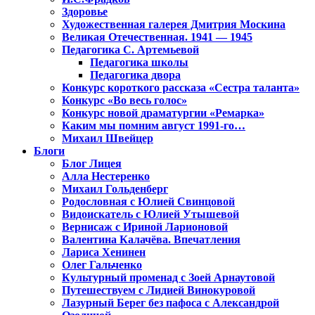
Здоровье
Художественная галерея Дмитрия Москина
Великая Отечественная. 1941 — 1945
Педагогика С. Артемьевой
Педагогика школы
Педагогика двора
Конкурс короткого рассказа «Сестра таланта»
Конкурс «Во весь голос»
Конкурс новой драматургии «Ремарка»
Каким мы помним август 1991-го…
Михаил Швейцер
Блоги
Блог Лицея
Алла Нестеренко
Михаил Гольденберг
Родословная с Юлией Свинцовой
Видоискатель с Юлией Утышевой
Вернисаж с Ириной Ларионовой
Валентина Калачёва. Впечатления
Лариса Хенинен
Олег Гальченко
Культурный променад с Зоей Арнаутовой
Путешествуем с Лидией Винокуровой
Лазурный Берег без пафоса с Александрой