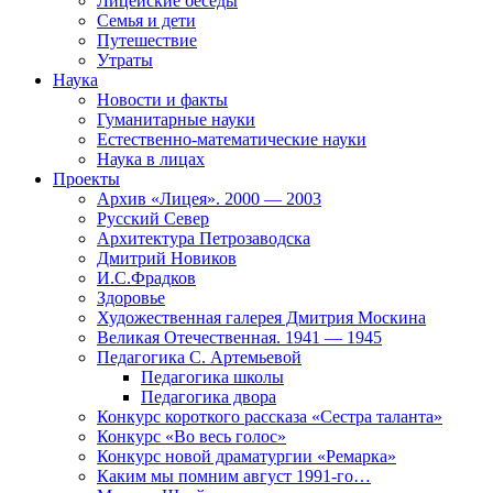
Лицейские беседы
Семья и дети
Путешествие
Утраты
Наука
Новости и факты
Гуманитарные науки
Естественно-математические науки
Наука в лицах
Проекты
Архив «Лицея». 2000 — 2003
Русский Север
Архитектура Петрозаводска
Дмитрий Новиков
И.С.Фрадков
Здоровье
Художественная галерея Дмитрия Москина
Великая Отечественная. 1941 — 1945
Педагогика С. Артемьевой
Педагогика школы
Педагогика двора
Конкурс короткого рассказа «Сестра таланта»
Конкурс «Во весь голос»
Конкурс новой драматургии «Ремарка»
Каким мы помним август 1991-го…