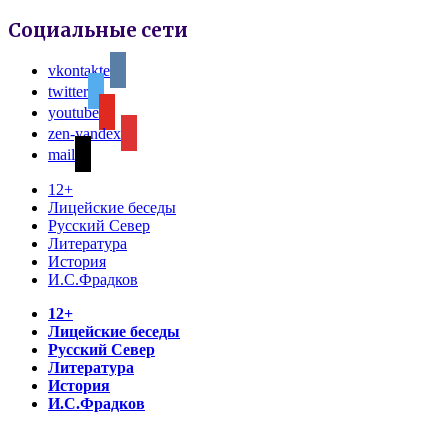
Социальные сети
vkontakte
twitter
youtube
zen-yandex
mail
12+
Лицейские беседы
Русский Север
Литература
История
И.С.Фрадков
12+
Лицейские беседы
Русский Север
Литература
История
И.С.Фрадков