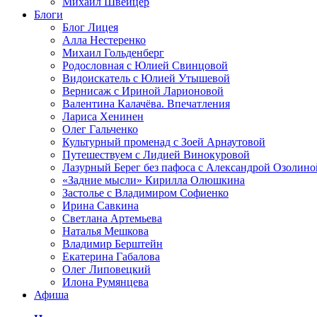
Михаил Швейцер
Блоги
Блог Лицея
Алла Нестеренко
Михаил Гольденберг
Родословная с Юлией Свинцовой
Видоискатель с Юлией Утышевой
Вернисаж с Ириной Ларионовой
Валентина Калачёва. Впечатления
Лариса Хенинен
Олег Гальченко
Культурный променад с Зоей Арнаутовой
Путешествуем с Лидией Винокуровой
Лазурный Берег без пафоса с Александрой Озолино
«Задние мысли» Кирилла Олюшкина
Застолье с Владимиром Софиенко
Ирина Савкина
Светлана Артемьева
Наталья Мешкова
Владимир Берштейн
Екатерина Габалова
Олег Липовецкий
Илона Румянцева
Афиша