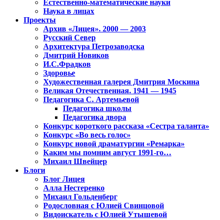
Естественно-математические науки
Наука в лицах
Проекты
Архив «Лицея». 2000 — 2003
Русский Север
Архитектура Петрозаводска
Дмитрий Новиков
И.С.Фрадков
Здоровье
Художественная галерея Дмитрия Москина
Великая Отечественная. 1941 — 1945
Педагогика С. Артемьевой
Педагогика школы
Педагогика двора
Конкурс короткого рассказа «Сестра таланта»
Конкурс «Во весь голос»
Конкурс новой драматургии «Ремарка»
Каким мы помним август 1991-го…
Михаил Швейцер
Блоги
Блог Лицея
Алла Нестеренко
Михаил Гольденберг
Родословная с Юлией Свинцовой
Видоискатель с Юлией Утышевой