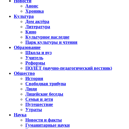
Новости
Анонс
Хроника
Культура
Дом актёра
Литература
Кино
Культурное наследие
Парк культуры и чтения
Образование
Школа и вуз
Учитель
Реформы
ПОЛЁТ (научно-педагогический вестник)
Общество
История
Свободная трибуна
Люди
Лицейские беседы
Семья и дети
Путешествие
Утраты
Наука
Новости и факты
Гуманитарные науки