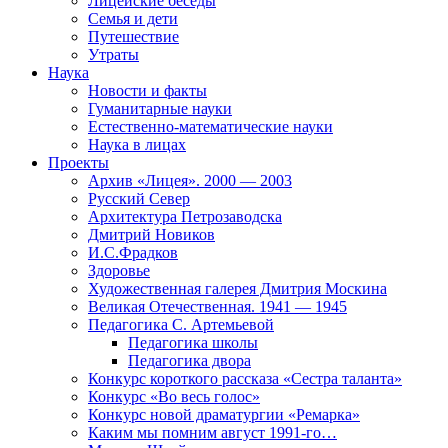
Лицейские беседы
Семья и дети
Путешествие
Утраты
Наука
Новости и факты
Гуманитарные науки
Естественно-математические науки
Наука в лицах
Проекты
Архив «Лицея». 2000 — 2003
Русский Север
Архитектура Петрозаводска
Дмитрий Новиков
И.С.Фрадков
Здоровье
Художественная галерея Дмитрия Москина
Великая Отечественная. 1941 — 1945
Педагогика С. Артемьевой
Педагогика школы
Педагогика двора
Конкурс короткого рассказа «Сестра таланта»
Конкурс «Во весь голос»
Конкурс новой драматургии «Ремарка»
Каким мы помним август 1991-го…