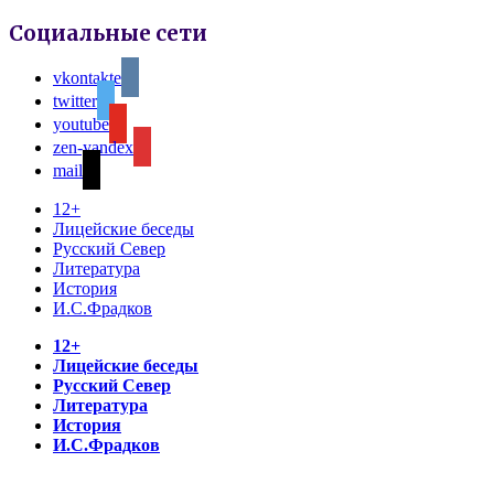
Социальные сети
vkontakte
twitter
youtube
zen-yandex
mail
12+
Лицейские беседы
Русский Север
Литература
История
И.С.Фрадков
12+
Лицейские беседы
Русский Север
Литература
История
И.С.Фрадков