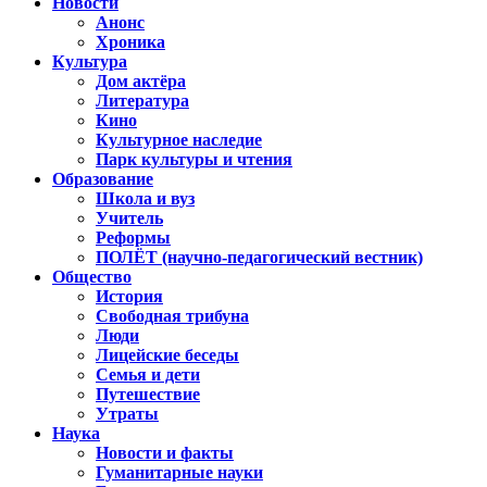
Новости
Анонс
Хроника
Культура
Дом актёра
Литература
Кино
Культурное наследие
Парк культуры и чтения
Образование
Школа и вуз
Учитель
Реформы
ПОЛЁТ (научно-педагогический вестник)
Общество
История
Свободная трибуна
Люди
Лицейские беседы
Семья и дети
Путешествие
Утраты
Наука
Новости и факты
Гуманитарные науки