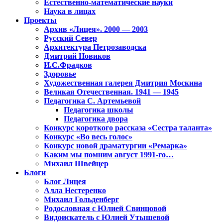
Естественно-математические науки
Наука в лицах
Проекты
Архив «Лицея». 2000 — 2003
Русский Север
Архитектура Петрозаводска
Дмитрий Новиков
И.С.Фрадков
Здоровье
Художественная галерея Дмитрия Москина
Великая Отечественная. 1941 — 1945
Педагогика С. Артемьевой
Педагогика школы
Педагогика двора
Конкурс короткого рассказа «Сестра таланта»
Конкурс «Во весь голос»
Конкурс новой драматургии «Ремарка»
Каким мы помним август 1991-го…
Михаил Швейцер
Блоги
Блог Лицея
Алла Нестеренко
Михаил Гольденберг
Родословная с Юлией Свинцовой
Видоискатель с Юлией Утышевой