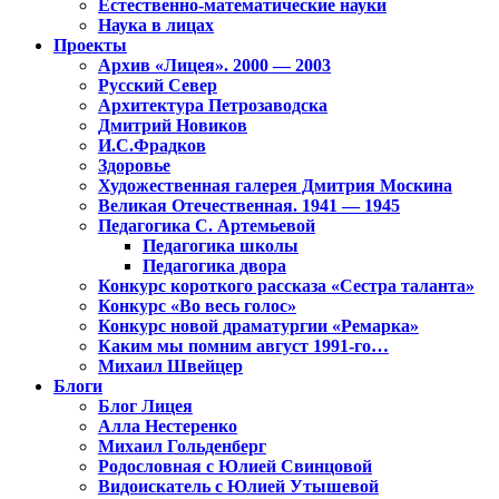
Естественно-математические науки
Наука в лицах
Проекты
Архив «Лицея». 2000 — 2003
Русский Север
Архитектура Петрозаводска
Дмитрий Новиков
И.С.Фрадков
Здоровье
Художественная галерея Дмитрия Москина
Великая Отечественная. 1941 — 1945
Педагогика С. Артемьевой
Педагогика школы
Педагогика двора
Конкурс короткого рассказа «Сестра таланта»
Конкурс «Во весь голос»
Конкурс новой драматургии «Ремарка»
Каким мы помним август 1991-го…
Михаил Швейцер
Блоги
Блог Лицея
Алла Нестеренко
Михаил Гольденберг
Родословная с Юлией Свинцовой
Видоискатель с Юлией Утышевой