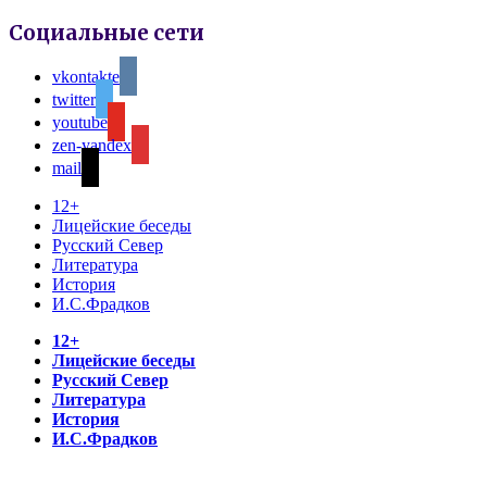
Социальные сети
vkontakte
twitter
youtube
zen-yandex
mail
12+
Лицейские беседы
Русский Север
Литература
История
И.С.Фрадков
12+
Лицейские беседы
Русский Север
Литература
История
И.С.Фрадков