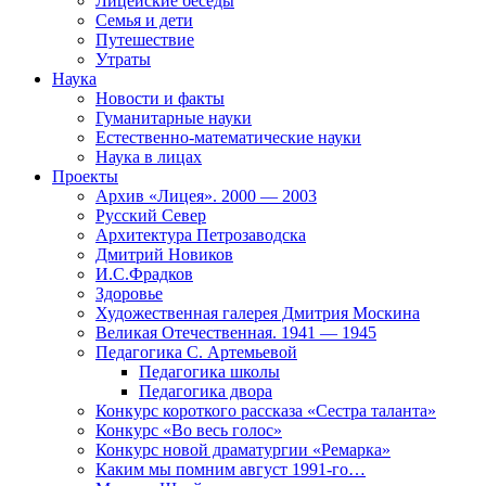
Лицейские беседы
Семья и дети
Путешествие
Утраты
Наука
Новости и факты
Гуманитарные науки
Естественно-математические науки
Наука в лицах
Проекты
Архив «Лицея». 2000 — 2003
Русский Север
Архитектура Петрозаводска
Дмитрий Новиков
И.С.Фрадков
Здоровье
Художественная галерея Дмитрия Москина
Великая Отечественная. 1941 — 1945
Педагогика С. Артемьевой
Педагогика школы
Педагогика двора
Конкурс короткого рассказа «Сестра таланта»
Конкурс «Во весь голос»
Конкурс новой драматургии «Ремарка»
Каким мы помним август 1991-го…