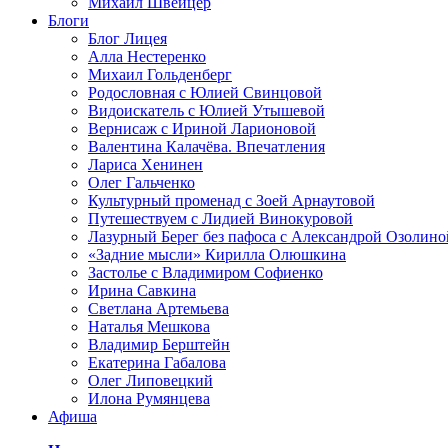
Михаил Швейцер
Блоги
Блог Лицея
Алла Нестеренко
Михаил Гольденберг
Родословная с Юлией Свинцовой
Видоискатель с Юлией Утышевой
Вернисаж с Ириной Ларионовой
Валентина Калачёва. Впечатления
Лариса Хенинен
Олег Гальченко
Культурный променад с Зоей Арнаутовой
Путешествуем с Лидией Винокуровой
Лазурный Берег без пафоса с Александрой Озолино
«Задние мысли» Кирилла Олюшкина
Застолье с Владимиром Софиенко
Ирина Савкина
Светлана Артемьева
Наталья Мешкова
Владимир Берштейн
Екатерина Габалова
Олег Липовецкий
Илона Румянцева
Афиша