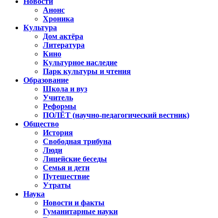
Новости
Анонс
Хроника
Культура
Дом актёра
Литература
Кино
Культурное наследие
Парк культуры и чтения
Образование
Школа и вуз
Учитель
Реформы
ПОЛЁТ (научно-педагогический вестник)
Общество
История
Свободная трибуна
Люди
Лицейские беседы
Семья и дети
Путешествие
Утраты
Наука
Новости и факты
Гуманитарные науки