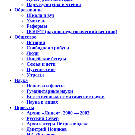
Парк культуры и чтения
Образование
Школа и вуз
Учитель
Реформы
ПОЛЁТ (научно-педагогический вестник)
Общество
История
Свободная трибуна
Люди
Лицейские беседы
Семья и дети
Путешествие
Утраты
Наука
Новости и факты
Гуманитарные науки
Естественно-математические науки
Наука в лицах
Проекты
Архив «Лицея». 2000 — 2003
Русский Север
Архитектура Петрозаводска
Дмитрий Новиков
И.С.Фрадков