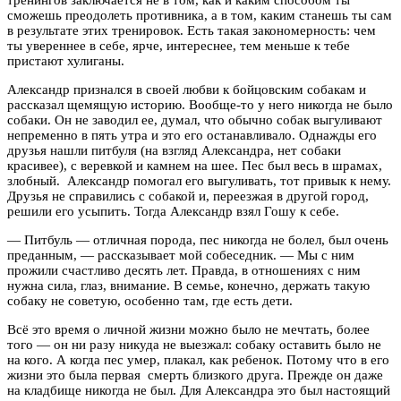
сможешь преодолеть противника, а в том, каким станешь ты сам
в результате этих тренировок. Есть такая закономерность: чем
ты увереннее в себе, ярче, интереснее, тем меньше к тебе
пристают хулиганы.
Александр признался в своей любви к бойцовским собакам и
рассказал щемящую историю. Вообще-то у него никогда не было
собаки. Он не заводил ее, думал, что обычно собак выгуливают
непременно в пять утра и это его останавливало. Однажды его
друзья нашли питбуля (на взгляд Александра, нет собаки
красивее), с веревкой и камнем на шее. Пес был весь в шрамах,
злобный. Александр помогал его выгуливать, тот привык к нему.
Друзья не справились с собакой и, переезжая в другой город,
решили его усыпить. Тогда Александр взял Гошу к себе.
— Питбуль — отличная порода, пес никогда не болел, был очень
преданным, — рассказывает мой собеседник. — Мы с ним
прожили счастливо десять лет. Правда, в отношениях с ним
нужна сила, глаз, внимание. В семье, конечно, держать такую
собаку не советую, особенно там, где есть дети.
Всё это время о личной жизни можно было не мечтать, более
того — он ни разу никуда не выезжал: собаку оставить было не
на кого. А когда пес умер, плакал, как ребенок. Потому что в его
жизни это была первая смерть близкого друга. Прежде он даже
на кладбище никогда не был. Для Александра это был настоящий