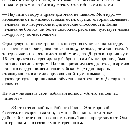
горячим углям и по битому стеклу ходят босыми ногами.
— Научить отпору в драке для меня не главное. Мой курс —
избавление от комплексов, зажатости, страха, который сковывает
человека, его творческие и физические способности. Когда
человек не боится, он более свободен, раскован, чувствует жизнь
по-другому, по-настоящему.
Одна девушка после тренингов поступила учиться на кафедру
физвоспитания, хотя, оканчивая школу, не знала, чем заняться. А
теперь счастлива, что имеет любимое дело. Другого парнишку в
16 лет привела на тренировку бабушка, сам бы не пришел, был
поглощен компьютером. Парень прозанимался два года, в армию
пошел в воздушно-десантные войска. Еще один парень,
столкнувшись в армии с дедовшиной, сумел выжить,
руководствуясь принципами обучения на тренингах. Дослужил
отлично.
Не могу не задать свой любимый вопрос: «А что вы сейчас
читаете?»
— «33 стратегии войны» Роберта Грина. Это мировой
бестселлер скорее о жизни, чем о войне, книга о тактике
действий в игре под названием жизнь. Так ее представляют. Она
интересна мне в связи с моим тренингом.