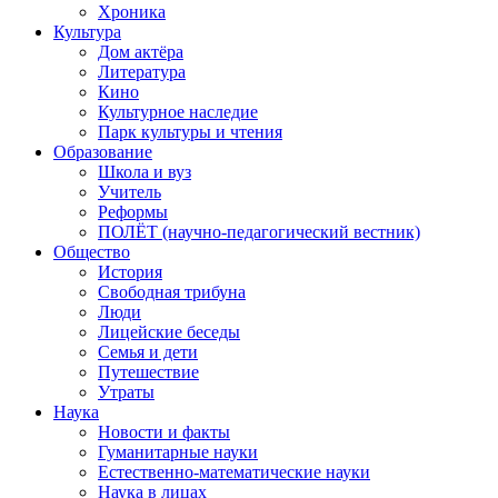
Хроника
Культура
Дом актёра
Литература
Кино
Культурное наследие
Парк культуры и чтения
Образование
Школа и вуз
Учитель
Реформы
ПОЛЁТ (научно-педагогический вестник)
Общество
История
Свободная трибуна
Люди
Лицейские беседы
Семья и дети
Путешествие
Утраты
Наука
Новости и факты
Гуманитарные науки
Естественно-математические науки
Наука в лицах