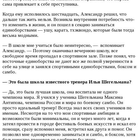
сама привлекает к себе преступника.
Когда ему исполнилось шестнадцать, Александр решил, что
дальше так жить нельзя. Возникла внутренняя потребность что-
то изменить в жизни, и он пошел в секцию заниматься
единоборствами — ушу, каратэ, тхэквондо, которые были тогда
весьма модными.
— В школе мне учиться было неинтересно, — вспоминает
Александр. — Поэтому оканчивал вечернюю школу, все
свободное время пропадал в спортивном зале. Позже понял, что
восточные единоборства не дают все же полной уверенности в
себе на улице и занялся спортивными единоборствами, боксом и
самбо.
— Это была школа известного тренера Ильи Шегельмана?
— Да, это была лучшая школа, она воспитала не одного
чемпиона мира. Я учился у ученика Шегельмана Максима
Антипова, чемпиона России и мира по боевому самбо. Он
просто идеальный тренер! Всегда знал всех своих учеников по
именам. Несмотря на то что мои спортивные амбиции и
возможности были минимальны, он и через много лет, когда я
затеял провести в городе фестиваль боевых искусств и искал его
помощи, сразу вспомнил меня, встретил как друга и помог. Он
позволял мне одновременно заниматься и самбо, и боксом, хотя
большинство тренеров не одобрили бы этого.