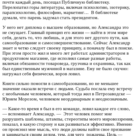
почти каждый день, посещал Публичную библиотеку.
Перелопатил горы литературы, включая психологию, эзотерику,
парапсихологию, философию, маркетинг… В библиотеке
думали, что парень задумал стать президентом.
У него нет диплома о высшем образовании, но Александра это
не смущает. Главный принцип его жизни — найти в этом мире
себя, делать то, что любишь, и для этого нет другого пути, как
самообразование и самосовершенствование. Сейчас Александр
знает и четко следует своему принципу, а поначалу был в поиске.
При этом просто жил и много лет работал: администратором в
продуктовом магазине, где исполнял самые разные работы,
включая обязанности товароведа, грузчика и охранника, так как
был единственным мужчиной в магазине. Ему не было скучно:
нагружал себя физически, воров ловил.
Книги сильно помогли в самообразовании, но не меньшее
значение оказали встречи с людьми. Судьба послала ему встречу
с необычным человеком, который тогда жил в Петрозаводске —
Юрием Морозом, человеком неординарным и неоднозначным.
— Какое-то время я был в его команде, ловил каждое его слово,
— вспоминает Александр. — Этот человек помог мне
разрушить шаблоны, штампы, стереотипы моего мировоззрения,
показал, в какую сторону и как развиваться эффективно. Именно
он прояснил мне мысль, что люди должны найти свое призвание
и заниматься своим делом, тем, для чего рождены. Цель —