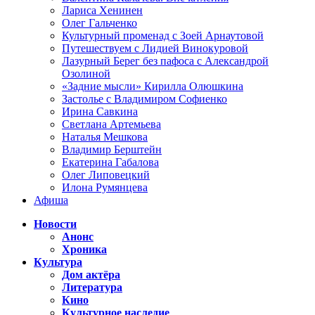
Лариса Хенинен
Олег Гальченко
Культурный променад с Зоей Арнаутовой
Путешествуем с Лидией Винокуровой
Лазурный Берег без пафоса с Александрой
Озолиной
«Задние мысли» Кирилла Олюшкина
Застолье с Владимиром Софиенко
Ирина Савкина
Светлана Артемьева
Наталья Мешкова
Владимир Берштейн
Екатерина Габалова
Олег Липовецкий
Илона Румянцева
Афиша
Новости
Анонс
Хроника
Культура
Дом актёра
Литература
Кино
Культурное наследие