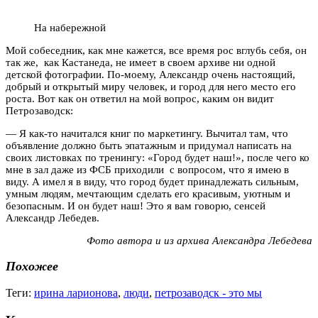
На набережной
Мой собеседник, как мне кажется, все время рос вглубь себя, он
так же, как Кастанеда, не имеет в своем архиве ни одной
детской фотографии. По-моему, Александр очень настоящий,
добрый и открытый миру человек, и город для него место его
роста. Вот как он ответил на мой вопрос, каким он видит
Петрозаводск:
— Я как-то начитался книг по маркетингу. Вычитал там, что
объявление должно быть эпатажным и придумал написать на
своих листовках по тренингу: «Город будет наш!», после чего ко
мне в зал даже из ФСБ приходили с вопросом, что я имею в
виду. А имел я в виду, что город будет принадлежать сильным,
умным людям, мечтающим сделать его красивым, уютным и
безопасным. И он будет наш! Это я вам говорю, сенсей
Александр Лебедев.
Фото автора и из архива Александра Лебедева
Похожее
Теги:
ирина ларионова
,
люди
,
петрозаводск - это мы