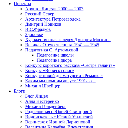
Проекты
Архив «Лицея». 2000 — 2003
Русский Север
Архитектура Петрозаводска
Дмитрий Новиков
И.С.Фрадков
Здоровье
Художественная галерея Дмитрия Москина
Великая Отечественная. 1941 — 1945
Педагогика С. Артемьевой
Педагогика школы
Педагогика двора
Конкурс короткого рассказа «Сестра таланта»
Конкурс «Во весь голос»
Конкурс новой драматургии «Ремарка»
Каким мы помним август 1991-го…
Михаил Швейцер
Блоги
Блог Лицея
Алла Нестеренко
Михаил Гольденберг
Родословная с Юлией Свинцовой
Видоискатель с Юлией Утышевой
Вернисаж с Ириной Ларионовой
Валентина Калачёва. Впечатления