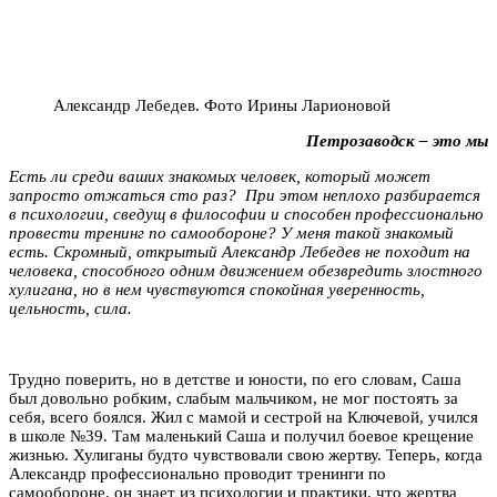
Александр Лебедев. Фото Ирины Ларионовой
Петрозаводск – это мы
Есть ли среди ваших знакомых человек, который может
запросто отжаться сто раз? При этом неплохо разбирается
в психологии, сведущ в философии и способен профессионально
провести тренинг по самообороне? У меня такой знакомый
есть. Скромный, открытый Александр Лебедев не походит на
человека, способного одним движением обезвредить злостного
хулигана, но в нем чувствуются спокойная уверенность,
цельность, сила.
Трудно поверить, но в детстве и юности, по его словам, Саша
был довольно робким, слабым мальчиком, не мог постоять за
себя, всего боялся. Жил с мамой и сестрой на Ключевой, учился
в школе
№
39. Там маленький Саша и получил боевое крещение
жизнью. Хулиганы будто чувствовали свою жертву. Теперь, когда
Александр профессионально проводит тренинги по
самообороне, он знает из психологии и практики, что жертва