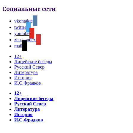
Социальные сети
vkontakte
twitter
youtube
zen-yandex
mail
12+
Лицейские беседы
Русский Север
Литература
История
И.С.Фрадков
12+
Лицейские беседы
Русский Север
Литература
История
И.С.Фрадков