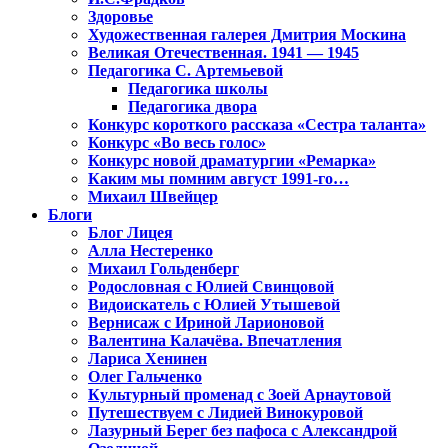
Здоровье
Художественная галерея Дмитрия Москина
Великая Отечественная. 1941 — 1945
Педагогика С. Артемьевой
Педагогика школы
Педагогика двора
Конкурс короткого рассказа «Сестра таланта»
Конкурс «Во весь голос»
Конкурс новой драматургии «Ремарка»
Каким мы помним август 1991-го…
Михаил Швейцер
Блоги
Блог Лицея
Алла Нестеренко
Михаил Гольденберг
Родословная с Юлией Свинцовой
Видоискатель с Юлией Утышевой
Вернисаж с Ириной Ларионовой
Валентина Калачёва. Впечатления
Лариса Хенинен
Олег Гальченко
Культурный променад с Зоей Арнаутовой
Путешествуем с Лидией Винокуровой
Лазурный Берег без пафоса с Александрой