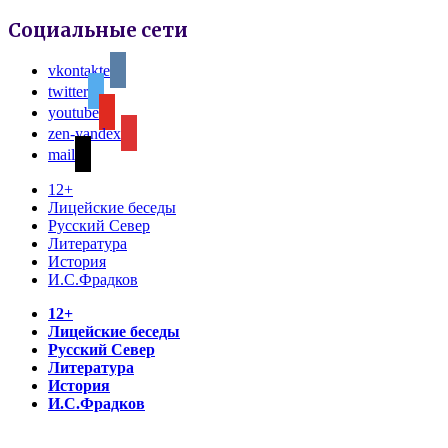
Социальные сети
vkontakte
twitter
youtube
zen-yandex
mail
12+
Лицейские беседы
Русский Север
Литература
История
И.С.Фрадков
12+
Лицейские беседы
Русский Север
Литература
История
И.С.Фрадков