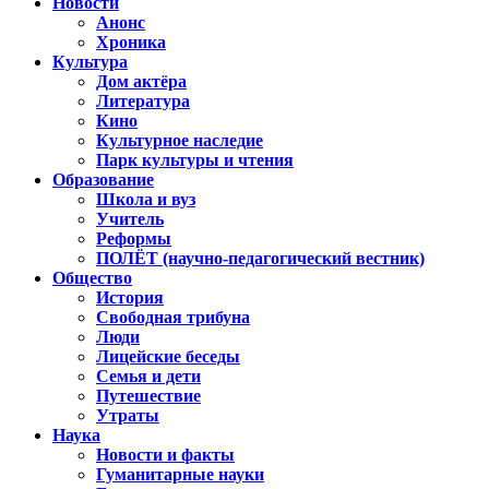
Новости
Анонс
Хроника
Культура
Дом актёра
Литература
Кино
Культурное наследие
Парк культуры и чтения
Образование
Школа и вуз
Учитель
Реформы
ПОЛЁТ (научно-педагогический вестник)
Общество
История
Свободная трибуна
Люди
Лицейские беседы
Семья и дети
Путешествие
Утраты
Наука
Новости и факты
Гуманитарные науки