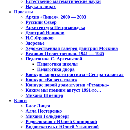
Естественно-математические науки
Наука в лицах
Проекты
Архив «Лицея». 2000 — 2003
Русский Север
Архитектура Петрозаводска
Дмитрий Новиков
И.С.Фрадков
Здоровье
Художественная галерея Дмитрия Москина
Великая Отечественная. 1941 — 1945
Педагогика С. Артемьевой
Педагогика школы
Педагогика двора
Конкурс короткого рассказа «Сестра таланта»
Конкурс «Во весь голос»
Конкурс новой драматургии «Ремарка»
Каким мы помним август 1991-го…
Михаил Швейцер
Блоги
Блог Лицея
Алла Нестеренко
Михаил Гольденберг
Родословная с Юлией Свинцовой
Видоискатель с Юлией Утышевой