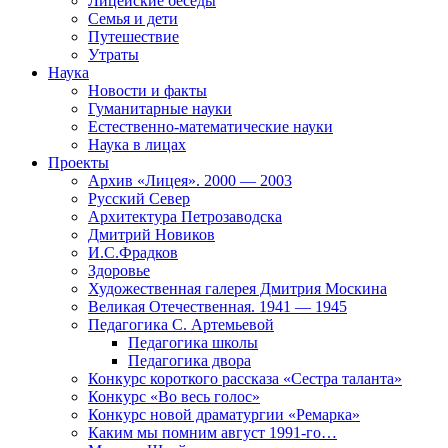
Лицейские беседы
Семья и дети
Путешествие
Утраты
Наука
Новости и факты
Гуманитарные науки
Естественно-математические науки
Наука в лицах
Проекты
Архив «Лицея». 2000 — 2003
Русский Север
Архитектура Петрозаводска
Дмитрий Новиков
И.С.Фрадков
Здоровье
Художественная галерея Дмитрия Москина
Великая Отечественная. 1941 — 1945
Педагогика С. Артемьевой
Педагогика школы
Педагогика двора
Конкурс короткого рассказа «Сестра таланта»
Конкурс «Во весь голос»
Конкурс новой драматургии «Ремарка»
Каким мы помним август 1991-го…