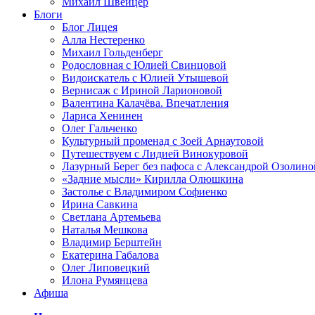
Михаил Швейцер
Блоги
Блог Лицея
Алла Нестеренко
Михаил Гольденберг
Родословная с Юлией Свинцовой
Видоискатель с Юлией Утышевой
Вернисаж с Ириной Ларионовой
Валентина Калачёва. Впечатления
Лариса Хенинен
Олег Гальченко
Культурный променад с Зоей Арнаутовой
Путешествуем с Лидией Винокуровой
Лазурный Берег без пафоса с Александрой Озолино
«Задние мысли» Кирилла Олюшкина
Застолье с Владимиром Софиенко
Ирина Савкина
Светлана Артемьева
Наталья Мешкова
Владимир Берштейн
Екатерина Габалова
Олег Липовецкий
Илона Румянцева
Афиша