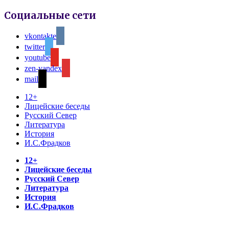
Социальные сети
vkontakte
twitter
youtube
zen-yandex
mail
12+
Лицейские беседы
Русский Север
Литература
История
И.С.Фрадков
12+
Лицейские беседы
Русский Север
Литература
История
И.С.Фрадков