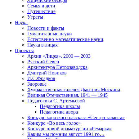
Лицейские беседы
Семья и дети
Путешествие
Утраты
Наука
Новости и факты
Гуманитарные науки
Естественно-математические науки
Наука в лицах
Проекты
Архив «Лицея». 2000 — 2003
Русский Север
Архитектура Петрозаводска
Дмитрий Новиков
И.С.Фрадков
Здоровье
Художественная галерея Дмитрия Москина
Великая Отечественная. 1941 — 1945
Педагогика С. Артемьевой
Педагогика школы
Педагогика двора
Конкурс короткого рассказа «Сестра таланта»
Конкурс «Во весь голос»
Конкурс новой драматургии «Ремарка»
Каким мы помним август 1991-го…