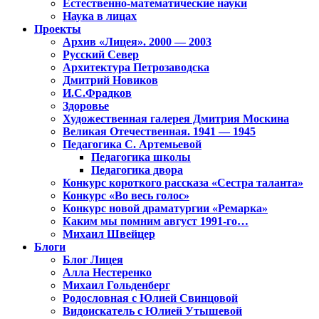
Естественно-математические науки
Наука в лицах
Проекты
Архив «Лицея». 2000 — 2003
Русский Север
Архитектура Петрозаводска
Дмитрий Новиков
И.С.Фрадков
Здоровье
Художественная галерея Дмитрия Москина
Великая Отечественная. 1941 — 1945
Педагогика С. Артемьевой
Педагогика школы
Педагогика двора
Конкурс короткого рассказа «Сестра таланта»
Конкурс «Во весь голос»
Конкурс новой драматургии «Ремарка»
Каким мы помним август 1991-го…
Михаил Швейцер
Блоги
Блог Лицея
Алла Нестеренко
Михаил Гольденберг
Родословная с Юлией Свинцовой
Видоискатель с Юлией Утышевой