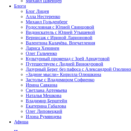
Михаил Швейцер
Блоги
Блог Лицея
Алла Нестеренко
Михаил Гольденберг
Родословная с Юлией Свинцовой
Видоискатель с Юлией Утышевой
Вернисаж с Ириной Ларионовой
Валентина Калачёва. Впечатления
Лариса Хенинен
Олег Гальченко
Культурный променад с Зоей Арнаутовой
Путешествуем с Лидией Винокуровой
Лазурный Берег без пафоса с Александрой Озолино
«Задние мысли» Кирилла Олюшкина
Застолье с Владимиром Софиенко
Ирина Савкина
Светлана Артемьева
Наталья Мешкова
Владимир Берштейн
Екатерина Габалова
Олег Липовецкий
Илона Румянцева
Афиша