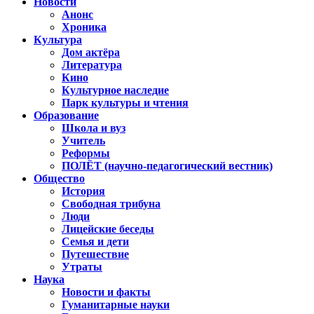
Новости
Анонс
Хроника
Культура
Дом актёра
Литература
Кино
Культурное наследие
Парк культуры и чтения
Образование
Школа и вуз
Учитель
Реформы
ПОЛЁТ (научно-педагогический вестник)
Общество
История
Свободная трибуна
Люди
Лицейские беседы
Семья и дети
Путешествие
Утраты
Наука
Новости и факты
Гуманитарные науки