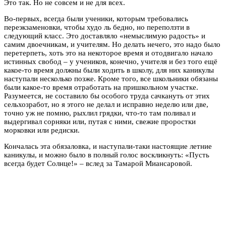
Это так. Но не совсем и не для всех.
Во-первых, всегда были ученики, которым требовались
переэкзаменовки, чтобы худо ль бедно, но переползти в
следующий класс. Это доставляло «немыслимую радость» и
самим двоечникам, и учителям. Но делать нечего, это надо было
перетерпеть, хоть это на некоторое время и отодвигало начало
истинных свобод – у учеников, конечно, учителя и без того ещё
какое-то время должны были ходить в школу, для них каникулы
наступали несколько позже. Кроме того, все школьники обязаны
были какое-то время отработать на пришкольном участке.
Разумеется, не составило бы особого труда сачкануть от этих
сельхозработ, но я этого не делал и исправно неделю или две,
точно уж не помню, рыхлил грядки, что-то там поливал и
выдергивал сорняки или, путая с ними, свежие проростки
морковки или редиски.
Кончалась эта обязаловка, и наступали-таки настоящие летние
каникулы, и можно было в полный голос воскликнуть: «Пусть
всегда будет Солнце!» – вслед за Тамарой Миансаровой.