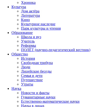
Хроника
Культура
Дом актёра
Литература
Кино
Культурное наследие
Парк культуры и чтения
Образование
Школа и вуз
Учитель
Реформы
ПОЛЁТ (научно-педагогический вестник)
Общество
История
Свободная трибуна
Люди
Лицейские беседы
Семья и дети
Путешествие
Утраты
Наука
Новости и факты
Гуманитарные науки
Естественно-математические науки
Наука в лицах