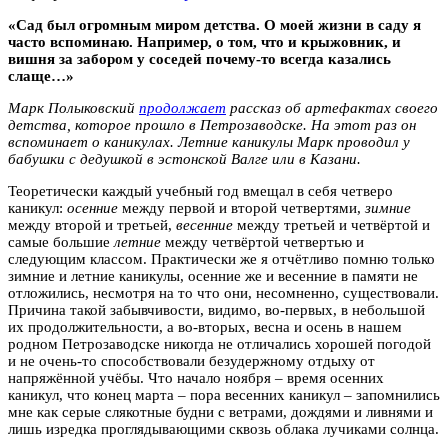
«Сад был огромным миром детства. О моей жизни в саду я
часто вспоминаю. Например, о том, что и крыжовник, и
вишня за забором у соседей почему-то всегда казались
слаще…»
Марк Полыковский
продолжает
рассказ об артефактах своего
детства, которое прошло в Петрозаводске. На этот раз он
вспоминает о каникулах. Летние каникулы Марк проводил у
бабушки с дедушкой в эстонской Валге или в Казани.
Теоретически каждый учебный год вмещал в себя четверо
каникул:
осенние
между первой и второй четвертями,
зимние
между второй и третьей,
весенние
между третьей и четвёртой и
самые большие
летние
между четвёртой четвертью и
следующим классом. Практически же я отчётливо помню только
зимние и летние каникулы, осенние же и весенние в памяти не
отложились, несмотря на то что они, несомненно, существовали.
Причина такой забывчивости, видимо, во-первых, в небольшой
их продолжительности, а во-вторых, весна и осень в нашем
родном Петрозаводске никогда не отличались хорошей погодой
и не очень-то способствовали безудержному отдыху от
напряжённой учёбы. Что начало ноября – время осенних
каникул, что конец марта – пора весенних каникул – запомнились
мне как серые слякотные будни с ветрами, дождями и ливнями и
лишь изредка проглядывающими сквозь облака лучиками солнца.