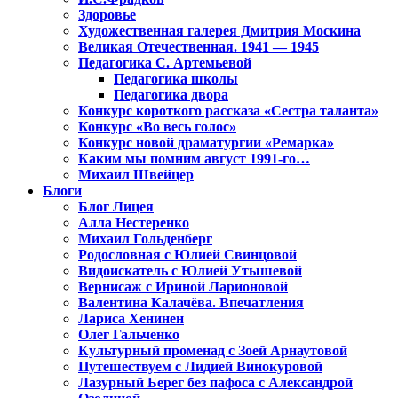
Здоровье
Художественная галерея Дмитрия Москина
Великая Отечественная. 1941 — 1945
Педагогика С. Артемьевой
Педагогика школы
Педагогика двора
Конкурс короткого рассказа «Сестра таланта»
Конкурс «Во весь голос»
Конкурс новой драматургии «Ремарка»
Каким мы помним август 1991-го…
Михаил Швейцер
Блоги
Блог Лицея
Алла Нестеренко
Михаил Гольденберг
Родословная с Юлией Свинцовой
Видоискатель с Юлией Утышевой
Вернисаж с Ириной Ларионовой
Валентина Калачёва. Впечатления
Лариса Хенинен
Олег Гальченко
Культурный променад с Зоей Арнаутовой
Путешествуем с Лидией Винокуровой
Лазурный Берег без пафоса с Александрой