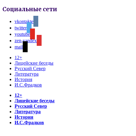
Социальные сети
vkontakte
twitter
youtube
zen-yandex
mail
12+
Лицейские беседы
Русский Север
Литература
История
И.С.Фрадков
12+
Лицейские беседы
Русский Север
Литература
История
И.С.Фрадков