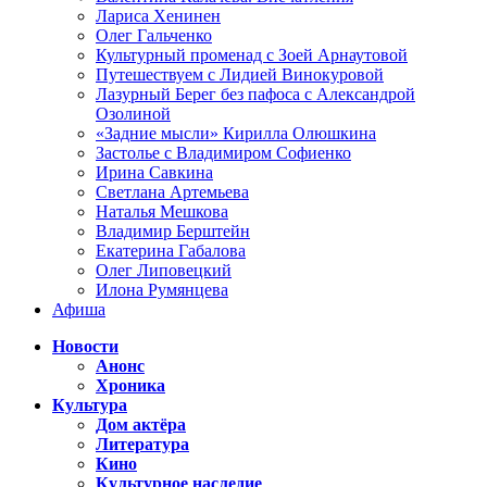
Лариса Хенинен
Олег Гальченко
Культурный променад с Зоей Арнаутовой
Путешествуем с Лидией Винокуровой
Лазурный Берег без пафоса с Александрой
Озолиной
«Задние мысли» Кирилла Олюшкина
Застолье с Владимиром Софиенко
Ирина Савкина
Светлана Артемьева
Наталья Мешкова
Владимир Берштейн
Екатерина Габалова
Олег Липовецкий
Илона Румянцева
Афиша
Новости
Анонс
Хроника
Культура
Дом актёра
Литература
Кино
Культурное наследие