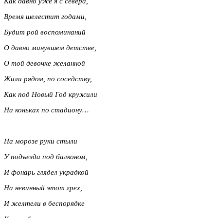
Как давно уже я с севера,
Время шелестит годами,
Будит рой воспоминаний
О давно минувшем детстве,
О той девочке желанной –
Жили рядом, по соседству,
Как под Новый Год кружили
На коньках по стадиону…
На морозе руки стыли
У подъезда под балконом,
И фонарь глядел украдкой
На невинный этот грех,
И желтели в беспорядке