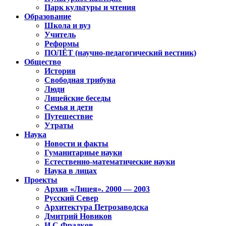
Парк культуры и чтения
Образование
Школа и вуз
Учитель
Реформы
ПОЛЁТ (научно-педагогический вестник)
Общество
История
Свободная трибуна
Люди
Лицейские беседы
Семья и дети
Путешествие
Утраты
Наука
Новости и факты
Гуманитарные науки
Естественно-математические науки
Наука в лицах
Проекты
Архив «Лицея». 2000 — 2003
Русский Север
Архитектура Петрозаводска
Дмитрий Новиков
И.С.Фрадков