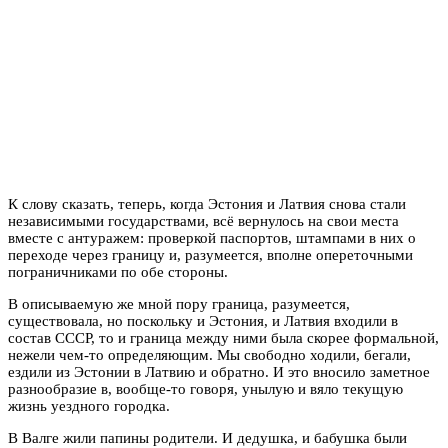
К слову сказать, теперь, когда Эстония и Латвия снова стали
независимыми государствами, всё вернулось на свои места
вместе с антуражем: проверкой паспортов, штампами в них о
переходе через границу и, разумеется, вполне опереточными
пограничниками по обе стороны.
В описываемую же мной пору граница, разумеется,
существовала, но поскольку и Эстония, и Латвия входили в
состав СССР, то и граница между ними была скорее формальной,
нежели чем-то определяющим. Мы свободно ходили, бегали,
ездили из Эстонии в Латвию и обратно. И это вносило заметное
разнообразие в, вообще-то говоря, унылую и вяло текущую
жизнь уездного городка.
В Валге жили папины родители. И дедушка, и бабушка были