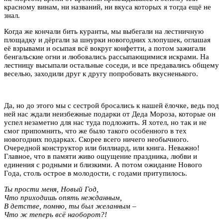
красному винам, ни названий, ни вкуса которых я тогда ещё не
знал.
Когда же кончали бить куранты, мы выбегали на лестничную
площадку и дёргали за шнурки новогодних хлопушек, оглашая
её взрывами и осыпая всё вокруг конфетти, а потом зажигали
бенгальские огни и любовались рассыпающимися искрами. На
лестницу высыпали остальные соседи, и все предавались общему
веселью, заходили друг к другу попробовать вкусненького.
Да, но до этого мы с сестрой бросались к нашей ёлочке, ведь под
ней нас ждали неизбежные подарки от Деда Мороза, которые он
успел незаметно для нас туда подложить. Я хотел, но так и не
смог припомнить, что же было такого особенного в тех
новогодних подарках. Скорее всего ничего необычного.
Очередной конструктор или биллиард, или книга. Неважно!
Главное, что в памяти живо ощущение праздника, любви и
единения с родными и близкими. А потом ожидание Нового
Года, столь острое в молодости, с годами притупилось.
Ты прости меня, Новый Год,
Что приходишь опять нежданным,
В детстве, помню, ты был желанным –
Что ж теперь всё наоборот?!