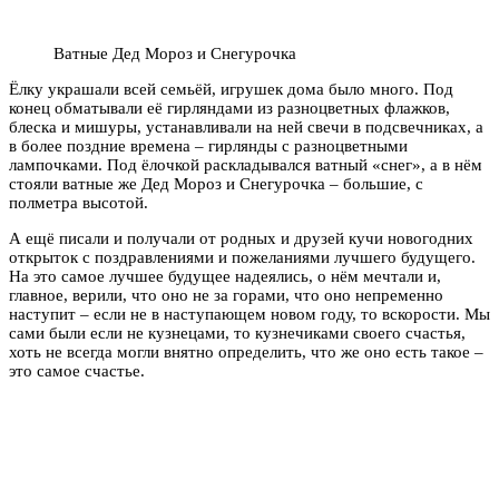
Ватные Дед Мороз и Снегурочка
Ёлку украшали всей семьёй, игрушек дома было много. Под
конец обматывали её гирляндами из разноцветных флажков,
блеска и мишуры, устанавливали на ней свечи в подсвечниках, а
в более поздние времена – гирлянды с разноцветными
лампочками. Под ёлочкой раскладывался ватный «снег», а в нём
стояли ватные же Дед Мороз и Снегурочка – большие, с
полметра высотой.
А ещё писали и получали от родных и друзей кучи новогодних
открыток с поздравлениями и пожеланиями лучшего будущего.
На это самое лучшее будущее надеялись, о нём мечтали и,
главное, верили, что оно не за горами, что оно непременно
наступит – если не в наступающем новом году, то вскорости. Мы
сами были если не кузнецами, то кузнечиками своего счастья,
хоть не всегда могли внятно определить, что же оно есть такое –
это самое счастье.