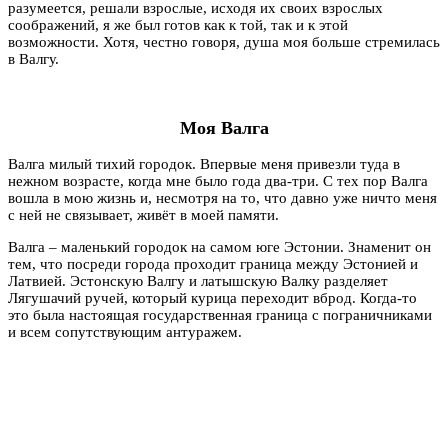
разумеется, решали взрослые, исходя их своих взрослых
соображений, я же был готов как к той, так и к этой
возможности. Хотя, честно говоря, душа моя больше стремилась
в Валгу.
Моя Валга
Валга милый тихий городок. Впервые меня привезли туда в
нежном возрасте, когда мне было года два-три. С тех пор Валга
вошла в мою жизнь и, несмотря на то, что давно уже ничто меня
с ней не связывает, живёт в моей памяти.
Валга – маленький городок на самом юге Эстонии. Знаменит он
тем, что посреди города проходит граница между Эстонией и
Латвией. Эстонскую Валгу и латышскую Валку разделяет
Лягушачий ручей, который курица переходит вброд. Когда-то
это была настоящая государственная граница с пограничниками
и всем сопутствующим антуражем.