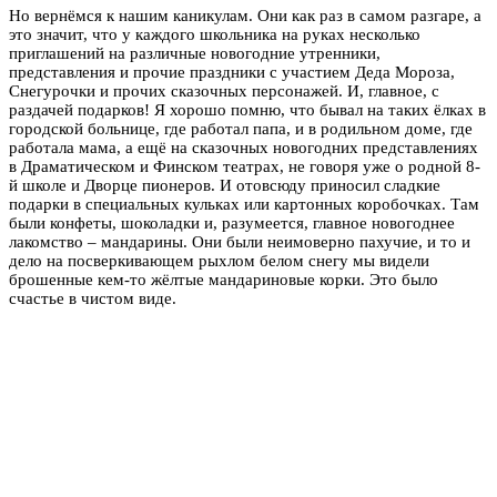
Но вернёмся к нашим каникулам. Они как раз в самом разгаре, а
это значит, что у каждого школьника на руках несколько
приглашений на различные новогодние утренники,
представления и прочие праздники с участием Деда Мороза,
Снегурочки и прочих сказочных персонажей. И, главное, с
раздачей подарков! Я хорошо помню, что бывал на таких ёлках в
городской больнице, где работал папа, и в родильном доме, где
работала мама, а ещё на сказочных новогодних представлениях
в Драматическом и Финском театрах, не говоря уже о родной 8-
й школе и Дворце пионеров. И отовсюду приносил сладкие
подарки в специальных кульках или картонных коробочках. Там
были конфеты, шоколадки и, разумеется, главное новогоднее
лакомство – мандарины. Они были неимоверно пахучие, и то и
дело на посверкивающем рыхлом белом снегу мы видели
брошенные кем-то жёлтые мандариновые корки. Это было
счастье в чистом виде.