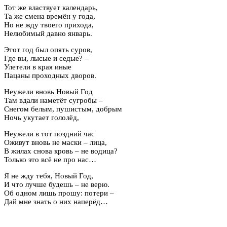
Тот же властвует календарь,
Та же смена времён у года,
Но не жду твоего прихода,
Нелюбимый давно январь.
Этот год был опять суров,
Где вы, лысые и седые? –
Улетели в края иные
Пацаны проходных дворов.
Неужели вновь Новый Год
Там вдали наметёт сугробы –
Снегом белым, пушистым, добрым
Ночь укутает гололёд,
Неужели в тот поздний час
Оживут вновь не маски – лица,
В жилах снова кровь – не водица?
Только это всё не про нас…
Я не жду тебя, Новый Год,
И что лучше будешь – не верю.
Об одном лишь прошу: потери –
Дай мне знать о них наперёд…