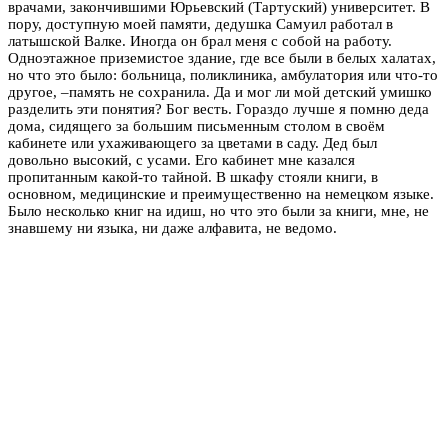
врачами, закончившими Юрьевский (Тартуский) университет. В
пору, доступную моей памяти, дедушка Самуил работал в
латышской Валке. Иногда он брал меня с собой на работу.
Одноэтажное приземистое здание, где все были в белых халатах,
но что это было: больница, поликлиника, амбулатория или что-то
другое, –память не сохранила. Да и мог ли мой детский умишко
разделить эти понятия? Бог весть. Гораздо лучше я помню деда
дома, сидящего за большим письменным столом в своём
кабинете или ухаживающего за цветами в саду. Дед был
довольно высокий, с усами. Его кабинет мне казался
пропитанным какой-то тайной. В шкафу стояли книги, в
основном, медицинские и преимущественно на немецком языке.
Было несколько книг на идиш, но что это были за книги, мне, не
знавшему ни языка, ни даже алфавита, не ведомо.