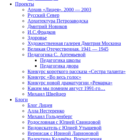
Проекты
Архив «Лицея». 2000 — 2003
Русский Север
Архитектура Петрозаводска
Дмитрий Новиков
И.С.Фрадков
Здоровье
Художественная галерея Дмитрия Москина
Великая Отечественная. 1941 — 1945
Педагогика С. Артемьевой
Педагогика школы
Педагогика двора
Конкурс короткого рассказа «Сестра таланта»
Конкурс «Во весь голос»
Конкурс новой драматургии «Ремарка»
Каким мы помним август 1991-го…
Михаил Швейцер
Блоги
Блог Лицея
Алла Нестеренко
Михаил Гольденберг
Родословная с Юлией Свинцовой
Видоискатель с Юлией Утышевой
Вернисаж с Ириной Ларионовой
Валентина Калачёва. Впечатления