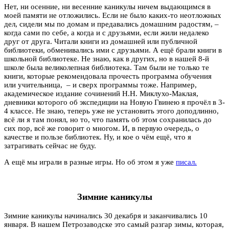
Нет, ни осенние, ни весенние каникулы ничем выдающимся в
моей памяти не отложились. Если не было каких-то неотложных
дел, сидели мы по домам и предавались домашним радостям, –
когда сами по себе, а когда и с друзьями, если жили недалеко
друг от друга. Читали книги из домашней или публичной
библиотеки, обменивались ими с друзьями. А ещё брали книги в
школьной библиотеке. Не знаю, как в других, но в нашей 8-й
школе была великолепная библиотека. Там были не только те
книги, которые рекомендовала прочесть программа обучения
или учительница, – и сверх программы тоже. Например,
академическое издание сочинений Н.Н. Миклухо-Маклая,
дневники которого об экспедиции на Новую Гвинею я прочёл в 3-
4 классе. Не знаю, теперь уже не установить этого доподлинно,
всё ли я там понял, но то, что память об этом сохранилась до
сих пор, всё же говорит о многом. И, в первую очередь, о
качестве и пользе библиотек. Ну, и кое о чём ещё, что я
затрагивать сейчас не буду.
А ещё мы играли в разные игры. Но об этом я уже
писал.
Зимние каникулы
Зимние каникулы начинались 30 декабря и заканчивались 10
января. В нашем Петрозаводске это самый разгар зимы, которая,