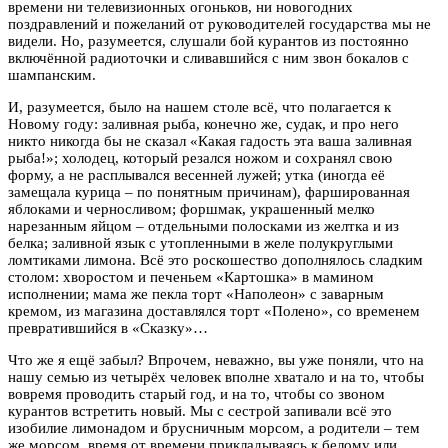
времени ни телевизионных огоньков, ни новогодних
поздравлений и пожеланий от руководителей государства мы не
видели. Но, разумеется, слушали бой курантов из постоянно
включённой радиоточки и сливавшийся с ним звон бокалов с
шампанским.
И, разумеется, было на нашем столе всё, что полагается к
Новому году: заливная рыба, конечно же, судак, и про него
никто никогда бы не сказал «Какая гадость эта ваша заливная
рыба!»; холодец, который резался ножом и сохранял свою
форму, а не расплывался весенней лужей; утка (иногда её
замещала курица – по понятным причинам), фаршированная
яблоками и черносливом; форшмак, украшенный мелко
нарезанным яйцом – отдельными полосками из желтка и из
белка; заливной язык с утопленными в желе полукруглыми
ломтиками лимона. Всё это роскошество дополнялось сладким
столом: хворостом и печеньем «Картошка» в мамином
исполнении; мама же пекла торт «Наполеон» с заварным
кремом, из магазина доставлялся торт «Полено», со временем
превратившийся в «Сказку»…
Что же я ещё забыл? Впрочем, неважно, вы уже поняли, что на
нашу семью из четырёх человек вполне хватало и на то, чтобы
вовремя проводить старый год, и на то, чтобы со звоном
курантов встретить новый. Мы с сестрой запивали всё это
изобилие лимонадом и брусничным морсом, а родители – тем
же морсом, время от времени прикладываясь к белому или