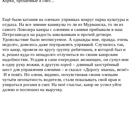
Корки, брошенные в снег…
Ещё были катания на оленьих упряжках вокруг парка культуры и
отдыха. На все зимние каникулы то ли из Мурманска, то ли из
самого Ловозера каюры с оленями и санями прибывали в наш
Петрозаводск на радость школьникам и прочей детворе.
Удовольствие было неописуемое. А однажды мне, правда, очень
недолго, довелось даже поуправлять упряжкой. Случилось так,
что каюр, провезя по кругу группу ребятишек, в которой был и
я, решил куда-то ненадолго отлучиться по своим каюрским
надобностям. Усадив в сани очередных желающих, он сунул мне
в одну руку вожжи, в другую
хорей
– длинный заострённый
шест для управления оленями – и сказал: «Дорогу знаешь, вези!»
И я повёз. Но олени, видимо, почувствовав своим оленьим
чутьём неопытность водителя, стали показывать свой нрав и
упираться рогами в снег. На моё счастье, каюр не успел уйти
далеко и поспешил на выручку.